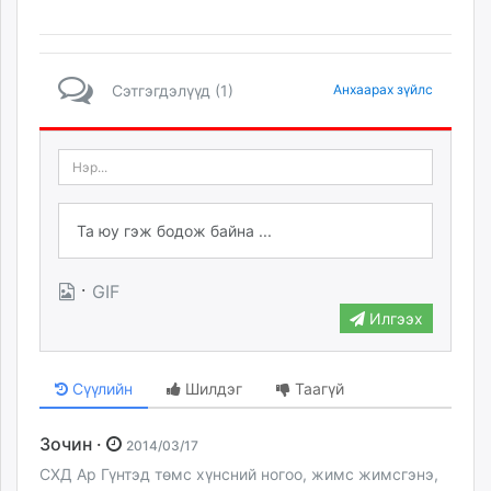
Сэтгэгдэлүүд (1)
Анхаарах зүйлс
·
GIF
Илгээх
Сүүлийн
Шилдэг
Таагүй
Зочин ·
2014/03/17
СХД Ар Гүнтэд төмс хүнсний ногоо, жимс жимсгэнэ,