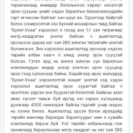
тараачихаад өнөөдөр болзлынхоо хариуг нэхэхгүй
орон сууцны үнийг хэдэн барилгын бизнесменүүдийн
гарт өгчихсөн байгааг хэн шүүх вэ. Одоогоор байртай
болох сонирхолтой хэн бүхний анхаарлын төвд байгаа
“Буянт-Ухаа” хороолол л гэхэд анх 1.1 сая төгрөгөөр
метр.квадратаа үнэлж байсан ч ашиглалтад
орсныхоо дараа нэг сая 280 мянган төгрөгийн үнэтэй
болчихжээ. Энэ хороолол ашиглалтад орсноор хэдхэн
төрийн албан хаагч л хямд үнээр орон сууцтай
болсон. Гэтэл ард нь мянга мянган хүн барилгын
компаниудын өндөр үнээр үнэлсэн орон сууцанд
орох гээд хүлээсээр байна. Хэдийгээр ирэх жилүүдэд
“Буянт-Ухаа” хороололтой жишиг үнэтэй хэд хэдэн
хороолол ашиг­лалтад орох сурагтай байгаа ч
эрэлтээс үүдсэн үнэ буурахгүй бололтой. Байрны зээл
авах хүсэлт тавьж буй иргэд нэг сарын хугацаанд
дунжаар 4000 нэмэгдэж байгаа гэдгийг учир мэдэх
нь хэлнэ билээ. Ашиглалтад орсон болон ирээдүйд
төрийн мөнгөөр баригдах барилгуудыг мөн л хувийн
компаниуд барьж буй. Улс төрийн албаныханд гэж
захиалаад бариулахаар метр квадрат нь нэг сая 280