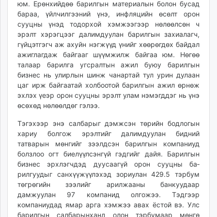
юм. Ерөнхийдөө барилгын материалын болон бусад
бараа, үйлчилгээний үнэ, инфляцийн өсөлт орон
сууцны үнэд тодорхой хэмжээгээр нөлөөлсөн ч
эрэлт хэрэгцээг далимдуулан барилгын захиалагч,
гүйцэтгэгч аж ахуйн нэгжүүд үнийг хөөрөгдөх байдал
ажиглагдаж байгааг шүүм­жилж байгаа юм. Нөгөө
талаар барилга угсралтын ажил буюу барилгын
бизнес нь улирлын шинж чанартай тул урин дулаан
цаг ирж байгаатай холбоотой барилгын ажил өрнөж
эхлэх үеэр орон сууцны эрэлт улам нэмэгддэг нь үнэ
өсөхөд нөлөөлдөг гэлээ.
Тэгэхээр энэ салбарыг дэмж­сэн төрийн бодлогын
хариу болгож эрэлтийг далимдуулан бидний
татварын мөнгийг зээлд­сэн барилгын компаниуд
болз­лоо огт биелүүлсэнгүй гэд­гийг дайя. Барилгын
бизнес эрх­лэгчдэд дуусаагүй орон сууцны ба­
рилгуудыг санхүүжүүлэхэд зо­риулан 429.5 тэрбум
төгрөгийн зээлийг арилжааны банкуудаар
дамжуулан 97 компанид олгожээ. Тэдгээр
компаниудад ямар арга хэмжээ авах ёстой вэ. Улс
барилгын салбарынханд олон тэрбумаар мөнгө