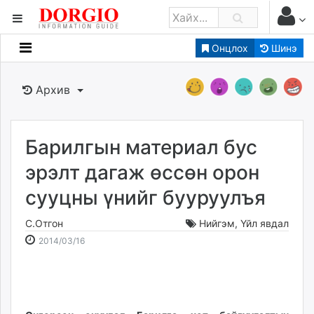
Онцлох
Шинэ
Мэдээллийн
Зар мэдээллийн
Архив
Банк санхүү
Бизнес ААН
Төрийн
Барилгын материал бус
Нийслэлийн
эрэлт дагаж өссөн орон
сууцны үнийг бууруулъя
dorgio.mn
Gogo.mn
С.Отгон
Нийгэм
,
Үйл явдал
caak.mn
2014-
2026-
2014/03/16
news.mn
03-
08-
16
08
zindaa.mn
15:13:07
01:54:48
Baabar.mn
tovch.mn