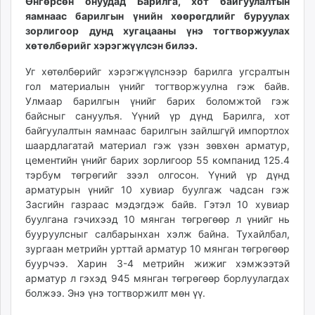
Өнгөрсөн онуудад Барилга, хот байгуулалтын
ikon.mn
яамнаас барил­гын үнийн хөөрөгдлийг буруу­лах
mnb.mn
зорлигоор дунд хуга­цааны үнэ тогтворжуулах
хөтөл­бөрийг хэрэгжүүлсэн билээ.
Livetv.mn
Eguur.mn
Уг хөтөл­бөрийг хэрэгжүүлснээр барилга угсралтын
24tsag.mn
гол материалын үнийг тогтворжуулна гэж байв.
shuud.mn
Улмаар барилгын үнийг барих боломжтой гэж
байсныг сануулъя. Үүний үр дүнд Барилга, хот
eagle.mn
байгуулалтын яамнаас барилгын зайлшгүй им­портлох
ergelt.mn
шаардлагатай материал гэж үзэн зөвхөн арматур,
zarig.mn
цементийн үнийг барих зорлигоор 55 компанид 125.4
today.mn
тэрбум төгрөгийг зээл олгосон. Үүний үр дүнд
zuv.mn
арматурын үнийг 10 хувиар буулгаж чадсан гэж
mminfo.mn
Засгийн газраас мэдэгдэж байв. Гэтэл 10 хувиар
буулгана гэчихээд 10 мянган төгрөгөөр л үнийг нь
ugluu.mn
бууруулсныг салбарынхан хэлж байна. Тухайлбал,
urlag.mn
зургаан метрийн урттай арматур 10 мянган төгрөгөөр
unen.mn
буурчээ. Харин 3-4 метрийн жижиг хэмжээтэй
asu.mn
арматур л гэхэд 945 мянган төгрөгөөр борлуулагдах
shudarga.mn
болжээ. Энэ үнэ тогтворжилт мөн үү.
shuurhai.mn