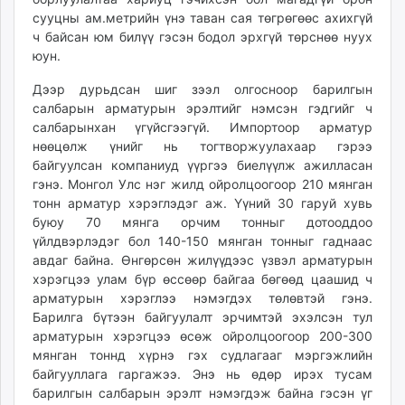
сууцны ам.метрийн үнэ таван сая төгрөгөөс ахихгүй
ч байсан юм билүү гэсэн бодол эрхгүй төрснөө нуух
юун.
Дээр дурьдсан шиг зээл олгосноор барилгын
салбарын арматурын эрэлтийг нэмсэн гэдгийг ч
салбарынхан үгүйсгээгүй. Импортоор арматур
нөөцөлж үнийг нь тогтворжуулахаар гэрээ
байгуулсан компаниуд үүргээ биелүүлж ажилласан
гэнэ. Монгол Улс нэг жилд ойролцоогоор 210 мянган
тонн арматур хэрэглэдэг аж. Үүний 30 гаруй хувь
буюу 70 мянга орчим тонныг дотооддоо
үйлдвэрлэдэг бол 140-150 мянган тонныг гаднаас
авдаг байна. Өнгөрсөн жилүүдээс үзвэл арма­турын
хэрэгцээ улам бүр өссөөр байгаа бөгөөд цаашид ч
армату­рын хэрэглээ нэмэгдэх төлөвтэй гэнэ.
Барилга бүтээн байгуулалт эрчимтэй эхэлсэн тул
арматурын хэрэгцээ өсөж ойролцоогоор 200-300
мянган тоннд хүрнэ гэх судлагааг мэргэжлийн
байгууллага гаргажээ. Энэ нь өдөр ирэх тусам
барилгын салбарын эрэлт нэмэгдэж байна гэсэн үг