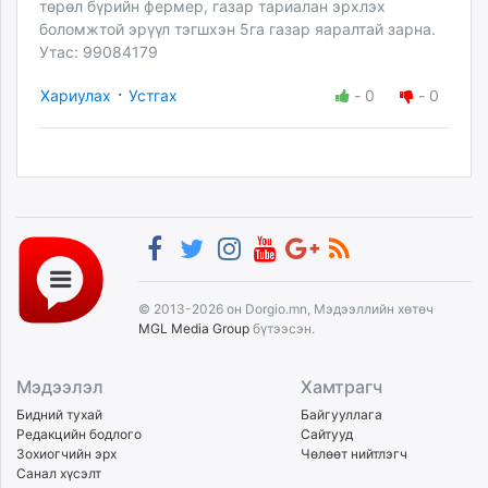
төрөл бүрийн фермер, газар тариалан эрхлэх
боломжтой эрүүл тэгшхэн 5га газар яаралтай зарна.
Утас: 99084179
·
Хариулах
Устгах
-
0
-
0
© 2013-2026 он Dorgio.mn, Мэдээллийн хөтөч
MGL Media Group
бүтээсэн.
Мэдээлэл
Хамтрагч
Бидний тухай
Байгууллага
Редакцийн бодлого
Сайтууд
Зохиогчийн эрх
Чөлөөт нийтлэгч
Санал хүсэлт