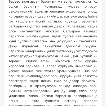
Төрөөс зээл авсан барилгын материал импортлогчид
unuudur.mn
болон барилгын компаниуд улсаас олго­сон
isee.mn
санхүүжилтийг ашиглан өөрс­дөө өндөр ашиг олоод
mglradio.com
иргэдийн ну­руун дээр үнийн дарамт үүрүүлээд байна
гэх хардлагын үгсийг иргэ­дээс ирүүлдэг. Барилгын
fact.mn
салба­рын­ханд төр зөвхөн дээрх тус­лам­жаас гадна
itoim.mn
олон хөнгөлөлтийг олго­жээ. Салбарын яамнаас
tumen.mn
барилгын компаниу­дын авдаг тусгай зөвшөөрлийн
shuum.mn
хүнд суртлыг багасгаж, нөхцө­лүү­дийг нь хөнгөлжээ.
times.mn
Дээр дурьдсан санхүүгийн дэмжлэг үзүүлж,
барилгын материалын үнийг тогтворжуулах тодорхой
tvmongolia.mn
хөтөлбөрүүдийг хэрэгжүүлсэн байна. Дэд бүтцийг нь
mass.mn
төрөөс шийдэж өгсөн. Томоохон орон сууцны
unegui.mn
хороолол баривал цэцэрлэг, сургууль, эмнэлгийг нь
assa.mn
улсаас барина гэж хүртэл урамшуулжээ. Энэ бол
toim.mn
барилгын компаниудаас орон сууцны үнээ зохистой
байлгаарай гэдэг дохио. Ийм байдлаар барилгын
tac.mn
салбарынхныг эрхлүүлсээр байхад өнөөдөр орон
paparazzi.mn
сууцны метр.квадратын үнэ дун­жаар хоёр саяд
unread.today
үнэлэгдэж байна. Тэгвэл барилгын салбарынханд
огтхон ч зээл тусламж олголгүй өөрсдөө
борлуулалтаа хариуц гэчихсэн бол магадгүй орон