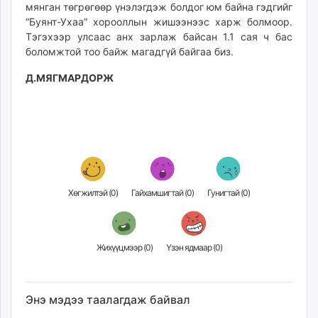
мянган төгрөгөөр үнэлэгдэж болдог юм байна гэдгийг
“Буянт-Ухаа” хорооллын жишээнээс харж болмоор.
Тэгэхээр улсаас анх зарлаж байсан 1.1 сая ч бас
боломжтой тоо байж магадгүй байгаа биз.
Д.МЯГМАРДОРЖ
Хөгжилтэй (
0
)
Гайхамшигтай (
0
)
Гунигтай (
0
)
Жихүүцмээр (
0
)
Үзэн ядмаар (
0
)
Энэ мэдээ таалагдаж байвал