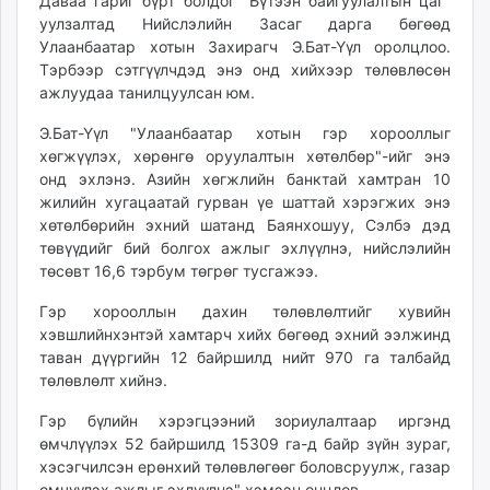
15:26:45
00:13:23
Даваа гариг бүрт болдог "Бүтээн байгуулалтын цаг"
ikon.mn
уулзалтад Нийслэлийн Засаг дарга бөгөөд
mnb.mn
Улаанбаатар хотын Захирагч Э.Бат-Үүл оролцлоо.
Тэрбээр сэтгүүлчдэд энэ онд хийхээр төлөвлөсөн
Livetv.mn
ажлуудаа танилцуулсан юм.
Eguur.mn
24tsag.mn
Э.Бат-Үүл "Улаанбаатар хотын гэр хорооллыг
shuud.mn
хөгжүүлэх, хөрөнгө оруулалтын хөтөлбөр"-ийг энэ
онд эхлэнэ. Азийн хөгжлийн банктай хамтран 10
eagle.mn
жилийн хугацаатай гурван үе шаттай хэрэгжих энэ
ergelt.mn
хөтөлбөрийн эхний шатанд Баянхошуу, Сэлбэ дэд
zarig.mn
төвүүдийг бий болгох ажлыг эхлүүлнэ, нийслэлийн
today.mn
төсөвт 16,6 тэрбум төгрөг тусгажээ.
zuv.mn
Гэр хорооллын дахин төлөвлөлтийг хувийн
mminfo.mn
хэвшлийнхэнтэй хамтарч хийх бөгөөд эхний ээлжинд
ugluu.mn
таван дүүргийн 12 байршилд нийт 970 га талбайд
urlag.mn
төлөвлөлт хийнэ.
unen.mn
Гэр бүлийн хэрэгцээний зориулалтаар иргэнд
asu.mn
өмчлүүлэх 52 байршилд 15309 га-д байр зүйн зураг,
shudarga.mn
хэсэгчилсэн ерөнхий төлөвлөгөөг боловсруулж, газар
shuurhai.mn
өмчүүлэх ажлыг эхлүүлнэ" хэмээн онцлов.