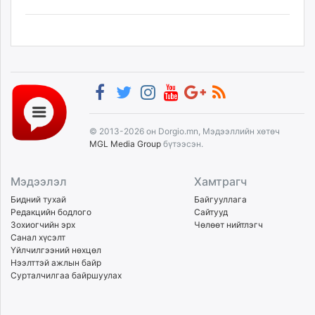
© 2013-2026 он Dorgio.mn, Мэдээллийн хөтөч
MGL Media Group
бүтээсэн.
Мэдээлэл
Хамтрагч
Бидний тухай
Байгууллага
Редакцийн бодлого
Сайтууд
Зохиогчийн эрх
Чөлөөт нийтлэгч
Санал хүсэлт
Үйлчилгээний нөхцөл
Нээлттэй ажлын байр
Сурталчилгаа байршуулах