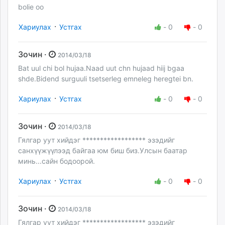
bolie oo
·
Хариулах
Устгах
-
0
-
0
Зочин ·
2014/03/18
Bat uul chi bol hujaa.Naad uut chn hujaad hiij bgaa
shde.Bidend surguuli tsetserleg emneleg heregtei bn.
·
Хариулах
Устгах
-
0
-
0
Зочин ·
2014/03/18
Гялгар уут хийдэг ****************** эзэдийг
санхүүжүүлээд байгаа юм биш биз.Улсын баатар
минь...сайн бодоорой.
·
Хариулах
Устгах
-
0
-
0
Зочин ·
2014/03/18
Гялгар уут хийдэг ****************** эзэдийг