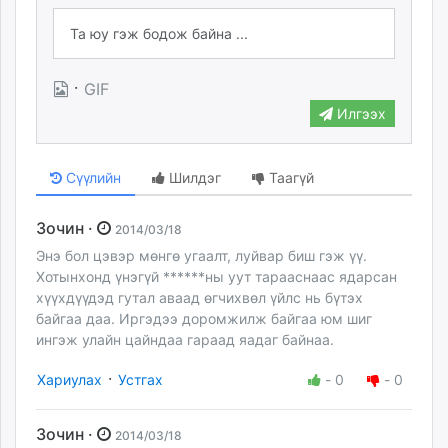
·
GIF
Илгээх
Сүүлийн
Шилдэг
Таагүй
Зочин ·
2014/03/18
Энэ бол цэвэр мөнгө угаалт, луйвар биш гэж үү.
Хотынхонд үнэгүй ******ны уут тарааснаас ядарсан
хүүхдүүдэд гутал аваад өгчихвөл үйлс нь бүтэх
байгаа даа. Иргэдээ доромжилж байгаа юм шиг
ингэж улайн цайндаа гараад яадаг байнаа.
·
Хариулах
Устгах
-
0
-
0
Зочин ·
2014/03/18