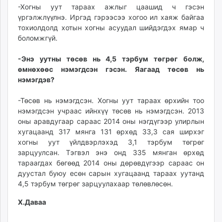
-Хогны уут тараах ажлыг цаашид ч гэсэн
үргэлжлүүлнэ. Иргэд гэрээсээ хогоо ил хаяж байгаа
тохиолдолд хотын хогны асуудал шийдэгдэх ямар ч
боломжгүй.
-Энэ уутны төсөв нь 4,5 тэрбум төгрөг болж,
өмнөхөөс нэмэгдсэн гэсэн. Яагаад төсөв нь
нэмэгдэв?
-Төсөв нь нэмэгдсэн. Хогны уут тараах өрхийн тоо
нэмэгдсэн учраас ийнхүү төсөв нь нэмэгдсэн. 2013
оны аравдугаар сараас 2014 оны нэгдүгээр улирлын
хугацаанд 317 мянга 131 өрхөд 33,3 сая ширхэг
хогны уут үйлдвэрлэхэд 3,1 тэрбум төгрөг
зарцуулсан. Тэгвэл энэ онд 335 мянган өрхөд
тараагдах бөгөөд 2014 оны дөрөвдүгээр сараас он
дуустал буюу есөн сарын хугацаанд тараах уутанд
4,5 тэрбум төгрөг зарцуулахаар төлөвлөсөн.
Х.Даваа