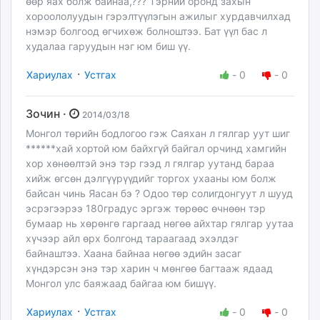
өөр яах болж байнаа,??? Тэрний оронд захын
хороололуудын гэрэлтүүлэгын ажилыг хурдавчилхад
нэмэр болгоод өгчихөж болноштээ. Бат үүл бас л
худалаа гаруудын нэг юм биш үү.
·
Хариулах
Устгах
-
0
-
0
Зочин ·
2014/03/18
Монгол төрийн бодлогоо гэж Саяхан л гялгар уут шиг
******хай хортой юм байхгүй байгал орчинд хамгийн
хор хөнөөлтэй энэ тэр гээд л гялгар уутанд бараа
хийж өгсөн дэлгүүрүүдийг торгох ухааны юм болж
байсан чинь Яасан бэ ? Одоо төр солигдонгуут л шууд
эсрэгээрээ 180градус эргэж төрөөс өчнөөн тэр
бумаар нь хөрөнгө гаргаад нөгөө айхтар гялгар уутаа
хүчээр айл өрх болгонд тараагаад эхэлдэг
байнаштээ. Хаана байнаа нөгөө эдийн засаг
хүндэрсэн энэ тэр харин ч мөнгөө багтааж ядаад
Монгол улс баяжаад байгаа юм бишүү.
·
Хариулах
Устгах
-
0
-
0