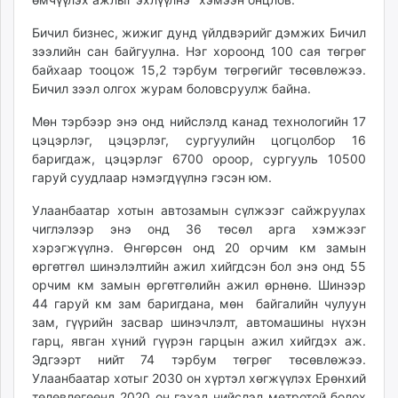
unuudur.mn
Бичил бизнес, жижиг дунд үйлдвэрийг дэмжих Бичил
isee.mn
зээлийн сан байгуулна. Нэг хороонд 100 сая төгрөг
mglradio.com
байхаар тооцож 15,2 тэрбум төгрөгийг төсөвлөжээ.
fact.mn
Бичил зээл олгох журам боловсруулж байна.
itoim.mn
Мөн тэрбээр энэ онд нийслэлд канад технологийн 17
tumen.mn
цэцэрлэг, цэцэрлэг, сургуулийн цогцолбор 16
shuum.mn
баригдаж, цэцэрлэг 6700 ороор, сургууль 10500
times.mn
гаруй суудлаар нэмэгдүүлнэ гэсэн юм.
tvmongolia.mn
Улаанбаатар хотын автозамын сүлжээг сайжруулах
mass.mn
чиглэлээр энэ онд 36 төсөл арга хэмжээг
unegui.mn
хэрэгжүүлнэ. Өнгөрсөн онд 20 орчим км замын
assa.mn
өргөтгөл шинэлэлтийн ажил хийгдсэн бол энэ онд 55
toim.mn
орчим км замын өргөтгөлийн ажил өрнөнө. Шинээр
44 гаруй км зам баригдана, мөн байгалийн чулуун
tac.mn
зам, гүүрийн засвар шинэчлэлт, автомашины нүхэн
paparazzi.mn
гарц, явган хүний гүүрэн гарцын ажил хийгдэх аж.
unread.today
Эдгээрт нийт 74 тэрбум төгрөг төсөвлөжээ.
Улаанбаатар хотыг 2030 он хүртэл хөгжүүлэх Ерөнхий
төлөвлөгөөнд 2020 он гэхэд нийслэл метротой болох