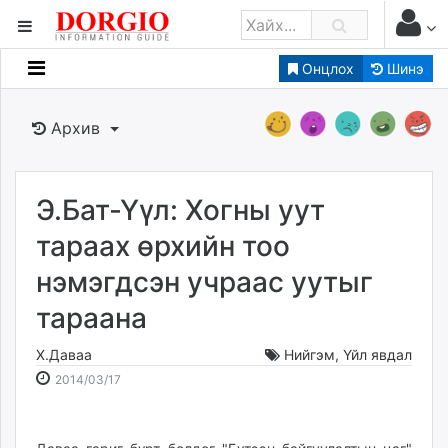
Онцлох
Шинэ
Мэдээллийн
Зар мэдээллийн
Архив
Банк санхүү
Бизнес ААН
Төрийн
Э.Бат-Үүл: Хогны уут
Нийслэлийн
тараах өрхийн тоо
нэмэгдсэн учраас уутыг
dorgio.mn
тараана
Gogo.mn
caak.mn
Х.Даваа
Нийгэм
,
Үйл явдал
news.mn
2014-
2026-
2014/03/17
zindaa.mn
03-
08-
Baabar.mn
17
08
tovch.mn