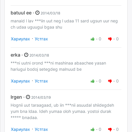
batuul ee ·
2014/03/18
manaid l lav ***iin uut neg l udaa 11 sard ugsun uur neg
ch udaa uguugui bgaa shu
·
Хариулах
Устгах
-
0
-
0
erka ·
2014/03/18
***ni uutni orond ***ni mashinaa abaachee yasan
hariugui bodoj setegdeg malnuud be
·
Хариулах
Устгах
-
0
-
0
Irgen ·
2014/03/19
Hognii uut taraagaad, ub iin ***nii asuudal shiidegdeh
yum bna ldaa. Ideh yumaa oloh yumaa. yostoi durak
***** bnadaa.
·
Хариулах
Устгах
-
0
-
0