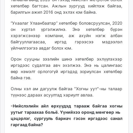
хөтөлбөр багтсан. Ажлын зургууд хийглэж байгаа,
барилгын ажил 2016 онд эхлэх юм байна.
“Ухаалаг Улаанбаатар” хөтөлбөр боловсруулсан, 2020
он хүртэл үргэлжилнэ. Энэ хөтөлбөр бүрэн
хэрэгжсэнээр компани, аж ахуйн нэгж албан
байгууллагаасаа, иргэд гэрээсээ мэдээлэл
үйлчилгээгээ авдаг болох юм.
Орон сууцны зээлийн шинэ хөтөлбөр эхлүүлэхээр
иргэдээс судалгаа авч эхэлжээ. Энэ нь цалингаас
өөр нэмэлт орлогогүй иргэдэд зориулсан хөтөлбөр
байна гэв.
Олны хэл ам дагуулж байгаа "Хогны уут"-ны талаар
түүнээс дараах асуултад хариулт авлаа.
-Нийслэлийн айл өрхүүдэд тарааж байгаа хогны
уутыг тараахаа больё. Үүнийхээ оронд мөнгөөр нь
цэцэрлэг, сургууль бариач гэсэн иргэдээс санал
гаргаад байна?