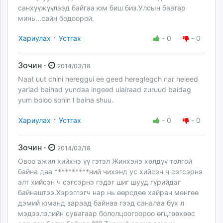
санхүүжүүлээд байгаа юм биш биз.Улсын баатар
минь...сайн бодоорой.
·
Хариулах
Устгах
-
0
-
0
Зочин ·
2014/03/18
Naat uut chini hereggui ee geed hereglegch nar heleed
yariad baihad yundaa ingeed ulairaad zuruud baidag
yum boloo sonin l baina shuu.
·
Хариулах
Устгах
-
0
-
0
Зочин ·
2014/03/18
Овоо ажил хийхнэ үү гэтэл Жинхэнэ хөлдүү толгой
байна даа **********ний чихэнд ус хийсэн ч сэгсэрнэ
алт хийсэн ч сэгсэрнэ гэдэг шиг шууд гүрийдэг
байнаштээ.Хэрэглэгч нар нь өөрсдөө хайран мөнгөө
дэмий юманд зараад байнаа гээд саналаа бүх л
мэдээлэлийн сувагаар бололцоогоороо өгцгөөхөөс