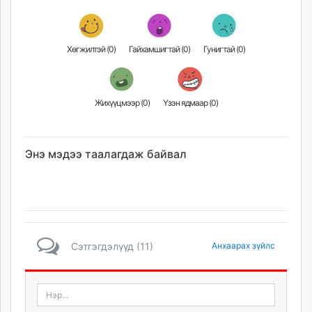
Хөгжилтэй (
0
)
Гайхамшигтай (
0
)
Гунигтай (
0
)
Жихүүцмээр (
0
)
Үзэн ядмаар (
0
)
Энэ мэдээ таалагдаж байвал
Сэтгэгдэлүүд (11)
Анхаарах зүйлс