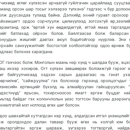
гчихөөд өглөг хүлээсэн арчаагүй гуйлгачин царайлаад сууцгаа
Аманд орсон шар тосыг хэлээрээ түлхэнэ” гэдгээс ч бүр долоо
олж дуусахдаа тулаад байна. Дэлхийд эхний гуравт орохоор
айхамшигт ордоо сорчлуулж цөлмүүлээд зогсохгүй өр,зээлий
арамтанд орж “өртэй хүн өөдөлдөггүй, өттэй ямаа таргалдаг
гийг батлахад ойрхон болов. Баялгаасаа болж баларсан
рнуудын жишгийг давтах аюул бодитойгоор нүүрлэв. Энэ 
урхайн санхүүжилтийг босгохтой холбоотойгоор одоо өрнөж б
вдлаас бэлхнээ харагдана.
ОГ гээчээс болж Монголын маань нэр хүнд ч шалдаа бууж, эцэс
аш ихээр хохиров. Огт хүлээн зөвшөөрөх боломжгүй гэрээг 
иг байгуулчихаад хэдхэн сарын дараагаас нь гэнэт ух
өөрчилнө”, “сайжруулна” гэх болсноор гэрээнд оролцогчдыг 
изнесийн ертөнцийг бүхэлд нь алмайруулан гайхшруулсан. “
ндэстнүүд” ярьсан, тохирсноосоо ямагт эргэж буцдаг най
мьтад байдаг гэх колончлолын үеэс тогтсон барууны дээрэнгү
ахиалгатай мэт нотлоод өгөх шиг болсон.
доо шавхайтай хутгагдсан нэр хүнд, алдагдсан итгэл үнэмшлийг
эж оролдохдоо далан таваар бууж өгөх нь холгүй юм бо
авьтаргүйтэн эргэж шарваж, үүгээрээ тогтворгүй, найдва