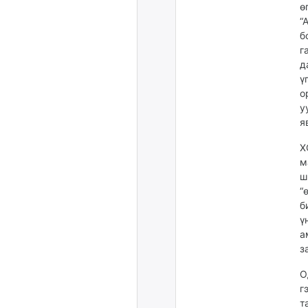
ө
“
б
г
д
ү
о
у
я
Х
м
ш
“
б
ү
а
з
О
г
т