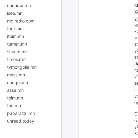
unuudur.mn
М
Х
isee.mn
у
mglradio.com
н
fact.mn
х
itoim.mn
м
tumen.mn
т
ү
shuum.mn
т
times.mn
d
tvmongolia.mn
г
mass.mn
И
unegui.mn
а
з
assa.mn
у
toim.mn
б
tac.mn
paparazzi.mn
О
б
unread.today
ү
х