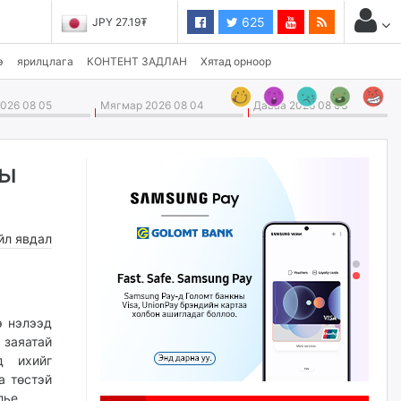
625
JPY 27.19₮
э
ярилцлага
КОНТЕНТ ЗАДЛАН
Хятад орноор
026 08 05
Мягмар 2026 08 04
Даваа 2026 08 03
ны
йл явдал
э нэлээд
 заяатай
д ихийг
а төстэй
лье.