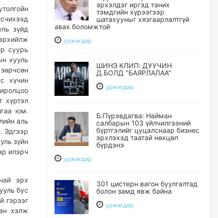
эрхэлдэг иргэд таних
­толгойн
тэмдгийн хүрээгээр
үсчихээд
шатахууныг хязгаарлалтгүй
авах боломжтой
уль зүйд
лэрхийлж
уржигдар
йр суурь
ын хууль
ШИНЭ КЛИП: ДУУЧИН
зөрчсөн
Д.БОЛД "БАЯРЛАЛАА"
эс хүчин
уржигдар
хиролцоо
г хүртэл
йгаа юм.
Б.Пүрэвдагва: Найман
лийн аль
салбарын 103 үйлчилгээний
бүртгэлийг цуцалснаар бизнес
. Эдгээр
эрхлэхэд таатай нөхцөл
уль зүйн
бүрдэнэ
ар илэрч
уржигдар
най эрх
301 цистерн вагон буулгалтад
ууль бус
болон замд явж байна
й гэрээг
уржигдар
хан хэлж