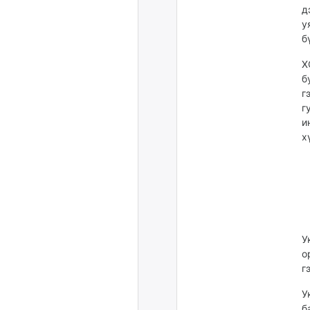
д
у
б
Х
б
г
г
и
х
У
о
г
У
б