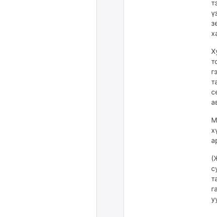
т
ү
з
х
Х
т
г
т
с
а
М
х
а
(
с
т
г
у