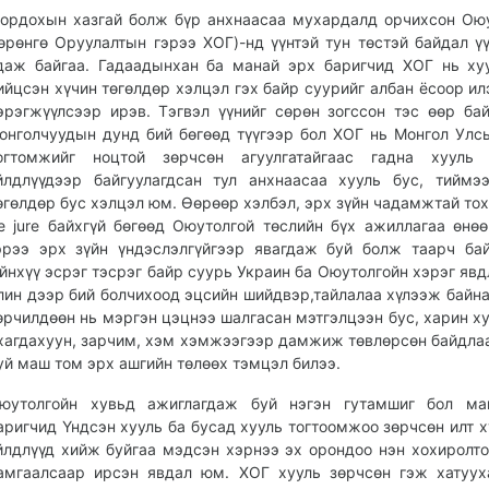
ордохын хазгай болж бүр анх­наасаа мухардалд орчихсон Оюу
өрөнгө Оруулалтын гэрээ ХОГ)-нд үүнтэй тун төстэй байдал ү
даж байгаа. Гадаадынхан ба манай эрх баригчид ХОГ нь ху
ийцсэн хүчин төгөлдөр хэлцэл гэх байр суурийг албан ёсоор и
эрэгжүүлсээр ирэв. Тэгвэл үүнийг сөрөн зогссон тэс өөр ба
онголчуудын дунд бий бөгөөд түүгээр бол ХОГ нь Монгол Улс
огтомжийг ноцтой зөрчсөн агуулгатайгаас гадна хууль 
йлдлүүдээр байгуулагдсан тул анхнаасаа хууль бус, тиймэ
өгөлдөр бус хэлцэл юм. Өөрөөр хэлбэл, эрх зүйн чадамжтай то
e jure байхгүй бөгөөд Оюутолгой төслийн бүх ажиллагаа өнөө
эрээ эрх зүйн үндэслэлгүйгээр явагдаж буй болж таарч ба
йнхүү эсрэг тэсрэг байр суурь Украин ба Оюутолгойн хэрэг явд
лин дээр бий болчихоод эцсийн шийдвэр,тайлалаа хүлээж байна
өрчилдөөн нь мэргэн цэцнээ шалгасан мэтгэлцээн бус, харин ху
хагдахуун, зарчим, хэм хэмжээгээр дамжиж төвлөрсөн байдла
уй маш том эрх ашгийн төлөөх тэмцэл билээ.
юутолгойн хувьд ажиглагдаж буй нэгэн гутамшиг бол ма
аригчид Үндсэн хууль ба бусад хууль тогтоомжоо зөрчсөн илт х
йлдлүүд хийж буйгаа мэдсэн хэрнээ эх орондоо нэн хохиролто
амгаалсаар ирсэн явдал юм. ХОГ хууль зөрчсөн гэж хатуу