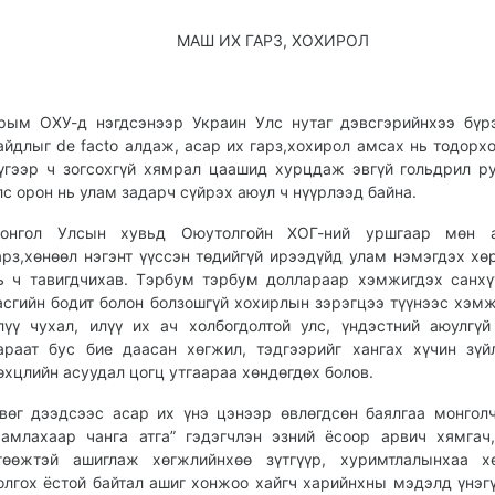
МАШ ИХ ГАРЗ, ХОХИРОЛ
рым ОХУ-д нэгдсэнээр Украин Улс нутаг дэвсгэрийнхээ бүр
айдлыг de facto алдаж, асар их гарз,хохирол амсах нь тодорхо
үгээр ч зогсохгүй хямрал цаашид хурцдаж эвгүй гольдрил р
лс орон нь улам задарч сүйрэх аюул ч нүүрлээд байна.
онгол Улсын хувьд Оюутолгойн ХОГ-ний уршгаар мөн 
арз,хөнөөл нэгэнт үүссэн төдийгүй ирээдүйд улам нэмэгдэх хө
ь ч тавигдчихав. Тэрбум тэрбум доллараар хэмжигдэх санхү
асгийн бодит болон болзошгүй хохирлын зэрэгцээ түүнээс хэм
лүү чухал, илүү их ач холбогдолтой улс, үндэстний аюулгүй
араат бус бие даасан хөгжил, тэдгээрийг хангах хүчин зүй
өхцлийн асуудал цогц утгаараа хөндөгдөх болов.
вөг дээдсээс асар их үнэ цэнээр өвлөгдсөн баялгаа монгол
чамлахаар чанга атга” гэдэгчлэн эзний ёсоор арвич хямгач
гөөжтэй ашиглаж хөгжлийнхөө зүтгүүр, хуримтлалынхаа хө
олгох ёстой байтал ашиг хонжоо хайгч харийнхны мэдэлд үнэг