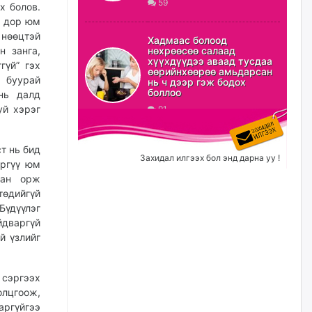
59
уржигдар
х болов.
н дор юм
 нөөцтэй
Б.Сэмжидмаа: Зөвшөөрлийн
Хадмаас болоод
шинжтэй 103 бүртгэлээс
н занга,
нөхрөөсөө салаад
нийслэлийн бизнес
хүүхдүүдээ аваад тусдаа
гүй” гэх
эрхлэгчдийг чөлөөллөө
өөрийнхөөрөө амьдарсан
 буурай
нь ч дээр гэж бодох
уржигдар
боллоо
нь далд
уй хэрэг
91
Эрэн хайж байна
уржигдар
т нь бид
Захидал илгээх бол энд дарна уу !
эргүү юм
аан орж
төдийгүй
С.Амарсайхан: Орон сууцны
Бүдүүлэг
залилангаас сэргийлэхийн
тулд барилгатай холбоотой бүх
дваргүй
мэдээллийг харуулах шинэ
й үзлийг
цахим систем танилцуулна
2026/08/06
 сэргээх
лцгоож,
“Хотын дарга сонсож байна”
150150 тусгай дугаарыг
ргүйгээ