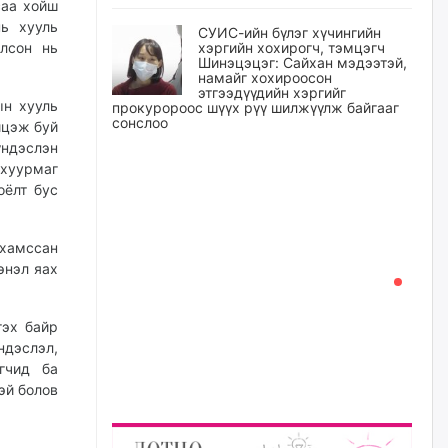
саа хойш
ь хууль
СУИС-ийн бүлэг хүчингийн
олсон нь
хэргийн хохирогч, тэмцэгч
Шинэцэцэг: Сайхан мэдээтэй,
намайг хохироосон
этгээдүүдийн хэргийг
ын хууль
прокуророос шүүх рүү шилжүүлж байгааг
сонслоо
йцэж буй
үндэслэн
уржигдар
 хуурмаг
оёлт бус
Өчигдрийн байдлаар ₮10000
доош дүнгээр шатахууны
худалдан авалт хийсэн 1500
 хамссан
баримт бүртгэгджээ
энэл яах
уржигдар
гэх байр
Шатахуун олголтыг 50,000
төгрөгөөр хязгаарласныг
дэслэл,
нэмэгдүүлж 100,000 төгрөгт
гчид ба
хүргэхээр судалж байгаа
эй болов
уржигдар