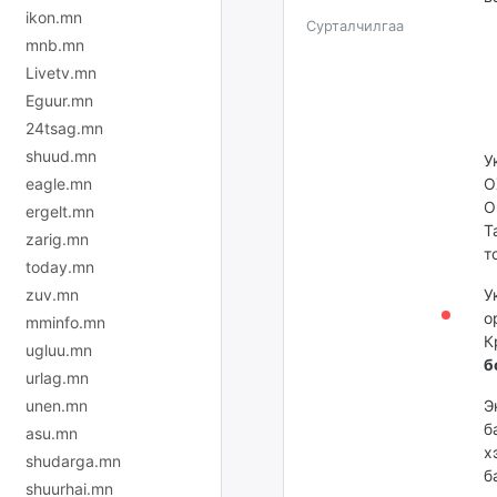
ikon.mn
Сурталчилгаа
mnb.mn
Livetv.mn
Eguur.mn
24tsag.mn
shuud.mn
У
eagle.mn
О
О
ergelt.mn
Т
zarig.mn
т
today.mn
zuv.mn
У
о
mminfo.mn
К
ugluu.mn
б
urlag.mn
unen.mn
Э
б
asu.mn
х
shudarga.mn
б
shuurhai.mn