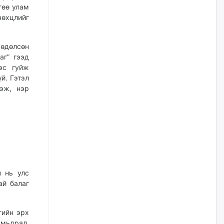
наймдугаар сарын 14-нөөс
гөө улам
ажиллуулж эхэлнэ
өхцлийг
2026/08/06
хөдөлсөн
Орон сууц, нийтийн аж ахуй,
аг” гээд
авто зам, тохижилт
үйлчилгээний ажилтнуудын
эс гуйж
ХАРИЛЦАА хандлагатай
й. Гэтэл
холбоотой ГОМДОЛ их байгааг
гэж, нэр
дурдлаа
2026/08/06
Бариста хийх нь залуусын
дунд яагаад трэнд болов
2026/08/06
н нь улс
Өмгөөлөгч Б.Оюунбилэг:
ай балаг
"Урьхан" Б.Чинбат гэж хүн
бизнес хамтрагчаа гүтгэж
хууль хяналтын байгууллагаар
шалгуулж, торны цаана
гийн эрх
суулгана гэх мэтээр дарамталдаг
амьдрал,