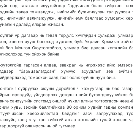
хуйг өөд татахаас илүүтэйгээр “ардчилал болж хийрхэн тогл
эдлийн төлөө тэмцэлдэж, нийгмийг бужигнуулан талцуулсан 
өр, нийгмийг авлигажуулж, нийтийн өмч баялгаас хумсалж хө
уналын далайд ялзран живсэн.
юултай үр дагавар нь гэвэл төр,улс хүчгүйдэн сульдаж, улмаа
оол, хөнгөн зууш болоход хүргээд буй. Украин Крымын хойг
уй бол Монгол Оюутолгойгоо, улмаар бие даасан хөгжлийн 
олиослоход тун ойрхон байна.
юутолгойд гаргасан алдаа, завхрал нь илрэхээс айж эмээсэ
лдвээр “барьцаалагдсан” хүмүүс асуудлыг зөв зүйтэ
ийдвэрлэхэд томоохон саад тээг болж буй нь нууц биш.
онголыг сүйрүүлэх оюуны доройтол ч хажуугаар нь бас газар
йрын ирээдүйд үйлдвэрлэх дотодын нийт бүтээгдэхүүнийхээ ба
өнгө санхүүгийн системд онцгой чухал алтны тогтоогдсон нөөци
рчим хувь, зэсийн баялгийнхаа 80 орчим хувийг гадны компан
тгуулчихсан хөөрхийлэлтэй байдлыг засч залруулахад ту
олохуйц ганц ч үг ган хийхгүй атлаа хөгжлийн тухай хоосон ч
ээр,дооргүй олширсон нь ой гутмаар.