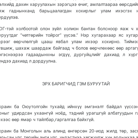
элхийд дахин харуулахын зэрэгцээ өчиг, амлалтаараа өөрсдий
яж гаднынханд барьцаалагдан хохирлыг улам ихэсгэх н
үрдүүлэв.
ОГ-тэй холбоотой олон зүйл холион бантан болсноор яаж ч 
уруутдаг “чөтгөрийн тойрог” үүсэв.” Нэр хугарахаар яс хугар
эрээг өөрчлөлгүй цааш явбал улам ихээр хохирно. Тиймэ
увшиж, шахаж шаардаж байгаад ч болов өөрчлөхөөс өөр аргагү
нгэснээрээ гадаадынхны эгдүү, дургуйцлийг дахиад л хүр
үндээ дахиад л дордуулна.
ЭРХ БАРИГЧИД ГЭМ БУРУУТАЙ
краин ба Оюутолгойн тухайд ийнхүү эмгэнэлт байдал үүссэ
рныг удирдсан ухаангүй ноёд, тэдний урагшгүй албатуудын г
эхээс өөр ямар ч тайлбар,гаргалгаа байхгүй.
краин ба Монголын аль алинд өнгөрсөн 20-иод жилд төр, зас
арьсан улс төрийн анги улс, үндэстнээ хөгжүүлж хүн ардынхаа 