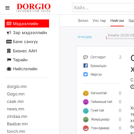
Эхлэл
Улс төр
Нийгэм
Эд
Мэдээллийн
Зар мэдээллийн
Бямба 2026 08
өчигдѳр
Банк санхүү
Бизнес ААН
2
Сэтгэгдэл
Төрийн
Хуваалцах
Нийслэлийн
Жиргээ
С
dorgio.mn
0
Хөгжилтэй
Gogo.mn
caak.mn
0
Гайхамшигтай
Х
news.mn
0
Гунигтай
т
zindaa.mn
0
Жихүүцмээр
х
Baabar.mn
б
0
Үзэн ядмаар
tovch.mn
в