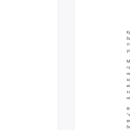
К
б
Ү
у
М
г
н
з
и
х
н
Ө
“
ө
б