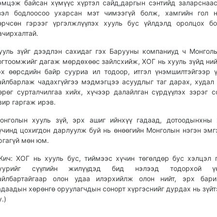
эмцэж байсан хүмүүс хүртэл сайд,даргын сэнтийд заларснаа
зэл бодлоосоо ухарсан мэт чимээгүй болж, хамгийн гол н
өрчсөн гэрээг үргэлжлүүлэх хууль бус үйлдэлд оролцох б
ачирхалтай.
ууль зүйг дээдлэн сахидаг гэх Барууны компаниуд ч Монгол
огтоомжийг дагаж мөрдөхөөс зайлсхийж, ХОГ нь хууль зүйд ни
эх өөрсдийн байр сууриа ил тодоор, итгэл үнэмшилтэйгээр 
айлбарлаж чадахгүйгээ мэдмэгцээ асуудлыг таг дарах, худал
өрөг сурталчилгаа хийх, хүчээр далайлган сүрдүүлэх зэрэг с
вир гаргаж ирэв.
онголын хууль зүй, эрх ашиг ийнхүү гадаад, дотоодынхны
үчинд цохигдон дарлуулж буй нь өнөөгийн Монголын нэгэн эмг
ргагүй мөн юм.
Жич: ХОГ нь хууль бус, тиймээс хүчин төгөлдөр бус хэлцэл 
уурийг сүүлийн жилүүдэд бид нэлээд тодорхой үн
айлбартайгаар олон удаа илэрхийлж олон нийт, эрх бари
адаадын хөрөнгө оруулагчдын сонорт хүргэснийг дурдах нь зүйт
у.)