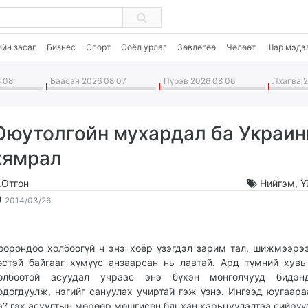
ийн засаг
Бизнес
Спорт
Соёл урлаг
Зөвлөгөө
Чөлөөт
Шар мэдэ
 08
Баасан 2026 08 07
Пүрэв 2026 08 06
Лхагва 2
Оюутолгойн мухардал ба Украи
хямрал
.Отгон
Нийгэм
,
Ү
2014-
2026-
2014/03/26
03-
08-
26
09
15:03:20
20:34:15
оорондоо холбоогүй ч энэ хоёр үзэгдэл зарим тал, шижмээрэ
өстэй байгааг хүмүүс анзаарсан нь лавтай. Ард түмний хувь
олбоотой асуудал учраас энэ бүхэн монголчууд бидэн
одогдуулж, нэгийг сануулах учиртай гэж үзнэ. Ингээд юугаара
э? гэх асуултын мөрөөр мөшгисөн бяцхан харьцуулалтаа сийрүү