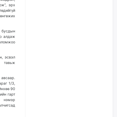
2026/08/06
ож”, эрх
төдийгүй
рөнгөжих
Д.Амарбаясгалан:
Шатахууныхаа 97 хувийг нэг
улсаас авдаг хараат байдлаа
зогсоож, Арабын орнуудаас
р бусдын
нийлүүлэх ажлыг сэргээх
оо алдаж
ёстой
боломжоо
2026/08/06
н, эсвэл
Худалдагч Н.Амарзаяа:
Дэлгүүрийн 32 хуудастай
й тавьж
өрийн дэвтэр долоо хоногт л
дүүрдэг
2026/08/06
 авсаар.
раг 1/3,
йнхөө 90
АИ-92 шатахууны нийлүүлэлт
ийн гарт
тасралтгүй үргэлжилж байна
с нэмэр
2026/08/06
алчигсад