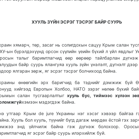
ХУУЛЬ ЗҮЙН ЭСРЭГ ТЭСРЭГ БАЙР СУУРЬ
краин хямарч, төр, засаг нь солигдохын сацуу Крым салан тус
ХУ-ын бүрэлдэхүүнд орсон сүүлийн үеийн бүхий л үйл явдлыг У
росын талыг баримтлагчид өөр өөрөөр тайлбарлан дүгнэж 
алуудын байр суурь ялангуяа хууль зүйн үнэлэлт, дүгнэлт дээр
одоор ялгаран зөрж, яг эсрэг тэсрэг болчихоод байна.
краины өнөөгийн эрх баригчид ба тэднийг дэмжиж буй Ө
рнууд хийгээд Европын Холбоо, НАТО зэрэг нөлөө бүхий бай
рымын салан тусгаарлалтыг
хууль бус, тиймээс хүлээн з
оломжгүй
хэмээн мэдэгдэж байна.
нэ утгаар Крым de jure Украины нэг хэсэг хэвээр байгаа 
айна. Хууль бол хууль, түүнийг бүгд дагаж мөрдөх ёстой гэх зар
эмжээ энд үйлчилж байна гэж дүгнэж болохоор. Оросы
аримтлагчид яг эсрэг байр суурь илэрхийлж буй.