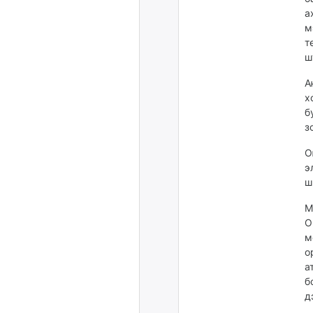
а
м
т
ш
А
х
б
з
О
э
ш
М
О
м
о
а
б
д