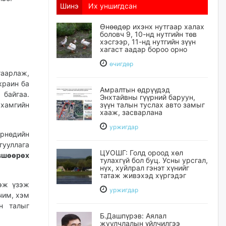
Шинэ
Их уншигдсан
Өнөөдөр ихэнх нутгаар халах
боловч 9, 10-нд нутгийн төв
хэсгээр, 11-нд нутгийн зүүн
хагаст аадар бороо орно
өчигдѳр
гаарлаж,
краин ба
Амралтын өдрүүдэд
байгаа.
Энхтайвны гүүрний баруун,
 хамгийн
зүүн талын туслах авто замыг
хааж, засварлана
уржигдар
рнөдийн
гууллага
ЦУОШГ: Голд ороод хөл
өвшөөрөх
тулахгүй бол буц. Усны урсгал,
нүх, хуйлрал гэнэт хүнийг
татаж живэхэд хүргэдэг
гэж үзэж
уржигдар
чим, хэм
н талыг
Б.Дашпүрэв: Аялал
жуулчлалын үйлчилгээ