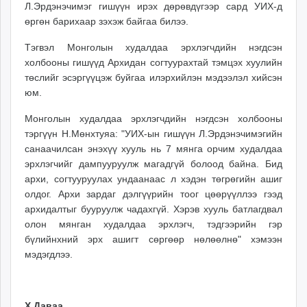
Л.Эрдэнэчимэг гишүүн ирэх дөрөвдүгээр сард УИХ-д
ikon.mn
өргөн барихаар зэхэж байгаа билээ.
mnb.mn
Livetv.mn
Тэгвэл Монголын худалдаа эрхлэгчдийн нэгдсэн
Eguur.mn
холбооны гишүүд Архидан согтуурахтай тэмцэх хуулийн
төслийг эсэргүүцэж буйгаа илэрхийлэн мэдээлэл хийсэн
24tsag.mn
юм.
shuud.mn
eagle.mn
Монголын худалдаа эрхлэгчдийн нэгдсэн холбооны
ergelt.mn
тэргүүн Н.Мөнхтуяа: "УИХ-ын гишүүн Л.Эрдэнэчимэгийн
zarig.mn
санаачилсан энэхүү хууль нь 7 мянга орчим худалдаа
эрхлэгчийг дампууруулж магадгүй болоод байна. Бид
today.mn
архи, согтууруулах ундаанаас л хэдэн төгрөгийн ашиг
zuv.mn
олдог. Архи зардаг дэлгүүрийн тоог цөөрүүллээ гээд
mminfo.mn
архидалтыг бууруулж чадахгүй. Хэрэв хууль батлагдвал
ugluu.mn
олон мянган худалдаа эрхлэгч, тэдгээрийн гэр
urlag.mn
бүлийнхний эрх ашигт сөргөөр нөлөөлнө" хэмээн
unen.mn
мэдэгдлээ.
asu.mn
shudarga.mn
shuurhai.mn
Х.Даваа