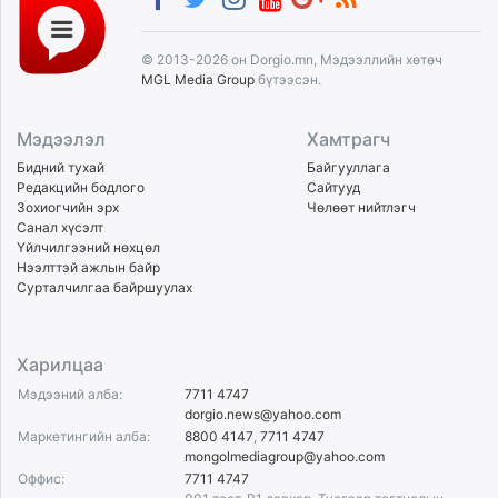
© 2013-2026 он Dorgio.mn, Мэдээллийн хөтөч
MGL Media Group
бүтээсэн.
Мэдээлэл
Хамтрагч
Бидний тухай
Байгууллага
Редакцийн бодлого
Сайтууд
Зохиогчийн эрх
Чөлөөт нийтлэгч
Санал хүсэлт
Үйлчилгээний нөхцөл
Нээлттэй ажлын байр
Сурталчилгаа байршуулах
Харилцаа
Мэдээний алба:
7711 4747
dorgio.news@yahoo.com
Маркетингийн алба:
8800 4147
,
7711 4747
mongolmediagroup@yahoo.com
Оффис:
7711 4747