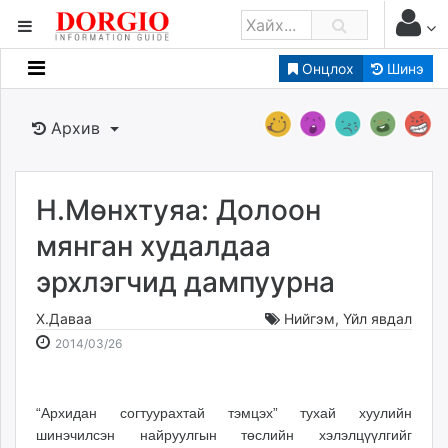
Онцлох
Шинэ
Мэдээллийн
Зар мэдээллийн
Архив
Банк санхүү
Бизнес ААН
Төрийн
Н.Мөнхтуяа: Долоон
Нийслэлийн
мянган худалдаа
эрхлэгчид дампуурна
dorgio.mn
Gogo.mn
Х.Даваа
Нийгэм
,
Үйл явдал
caak.mn
2014-
2026-
2014/03/26
news.mn
03-
08-
26
07
zindaa.mn
19:22:36
18:44:29
Baabar.mn
“Архидан согтуурахтай тэмцэх” тухай хуулийн
шинэчилсэн найруулгын төслийн хэлэлцүүлгийг
tovch.mn