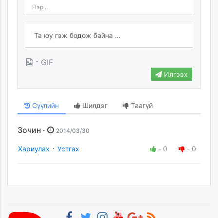
·
GIF
Илгээх
Сүүлийн
Шилдэг
Таагүй
Зочин ·
2014/03/30
·
Хариулах
Устгах
-
0
-
0