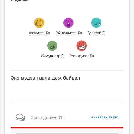
unuudur.mn
isee.mn
mglradio.com
fact.mn
Хөгжилтэй (
0
)
Гайхамшигтай (
0
)
Гунигтай (
0
)
itoim.mn
tumen.mn
shuum.mn
Жихүүцмээр (
0
)
Үзэн ядмаар (
0
)
times.mn
tvmongolia.mn
mass.mn
Энэ мэдээ таалагдаж байвал
unegui.mn
assa.mn
toim.mn
tac.mn
paparazzi.mn
unread.today
Сэтгэгдэлүүд (1)
Анхаарах зүйлс