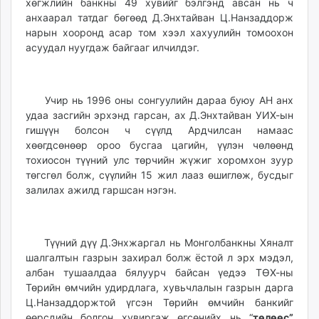
хөгжлийн банкны 49 хувийг бэлгэнд авсан нь ч
анхаарал татдаг бөгөөд Д.Энхтайван Ц.Нанзаддорж
нарын хооронд асар том хээл хахуулийн томоохон
асуудал нуугдаж байгааг илчилдэг.
Учир нь 1996 оны сонгуулийн дараа буюу АН анх
удаа засгийн эрхэнд гарсан, ах Д.Энхтайван УИХ-ын
гишүүн болсон ч сүүлд Ардчилсан намаас
хөөгдсөнөөр ороо бусгаа цагийн, үүлэн чөлөөнд
тохиосон түүний улс төрчийн жүжиг хоромхон зуур
төгсгөл болж, сүүлийн 15 жил лааз өшиглөж, бусдыг
залилах ажилд гаршсан нэгэн.
Түүний дүү Д.Энхжаргал нь Монголбанкны Хяналт
шалгалтын газрын захирал болж ёстой л эрх мэдэл,
албан тушаалдаа бялуурч байсан үедээ ТӨХ-ны
Төрийн өмчийн удирдлага, хувьчлалын газрын дарга
Ц.Нанзаддоржтой үгсэн Төрийн өмчийн банкийг
өөрсдийн болгон хувиргаж өгсөнийх нь “
төлөөс
”