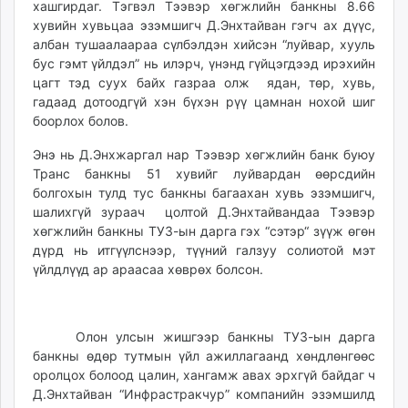
хашгирдаг. Тэгвэл Тээвэр хөгжлийн банкны 8.66
ikon.mn
хувийн хувьцаа эзэмшигч Д.Энхтайван гэгч ах дүүс,
mnb.mn
албан тушаалаараа сүлбэлдэн хийсэн “луйвар, хууль
Livetv.mn
бус гэмт үйлдэл” нь илэрч, үнэнд гүйцэгдээд ирэхийн
Eguur.mn
цагт тэд суух байх газраа олж ядан, төр, хувь,
гадаад дотоодгүй хэн бүхэн рүү цамнан нохой шиг
24tsag.mn
боорлох болов.
shuud.mn
eagle.mn
Энэ нь Д.Энхжаргал нар Тээвэр хөгжлийн банк буюу
ergelt.mn
Транс банкны 51 хувийг луйвардан өөрсдийн
болгохын тулд тус банкны багаахан хувь эзэмшигч,
zarig.mn
шалихгүй зураач цолтой Д.Энхтайвандаа Тээвэр
today.mn
хөгжлийн банкны ТУЗ-ын дарга гэх “сэтэр“ зүүж өгөн
zuv.mn
дүрд нь итгүүлснээр, түүний галзуу солиотой мэт
mminfo.mn
үйлдлүүд ар араасаа хөврөх болсон.
ugluu.mn
urlag.mn
unen.mn
Олон улсын жишгээр банкны ТУЗ-ын дарга
asu.mn
банкны өдөр тутмын үйл ажиллагаанд хөндлөнгөөс
оролцох болоод цалин, хангамж авах эрхгүй байдаг ч
shudarga.mn
Д.Энхтайван “Инфрастракчур” компанийн эзэмшилд
shuurhai.mn