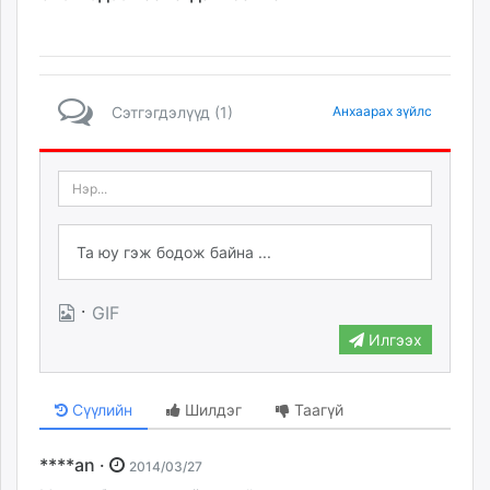
Сэтгэгдэлүүд (1)
Анхаарах зүйлс
·
GIF
Илгээх
Сүүлийн
Шилдэг
Таагүй
****an ·
2014/03/27