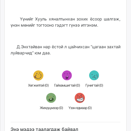
Үүнийг Хууль хяналтынхан зохих ёсоор шалгаж,
үнэн мөнийг тогтооно гэдэгт гүнээ итгэнэм.
Д.Энхтайван нар ёстой л цайчихсан “цагаан захтай
луйварчид” юм даа.
Хөгжилтэй (
0
)
Гайхамшигтай (
0
)
Гунигтай (
0
)
Жихүүцмээр (
0
)
Үзэн ядмаар (
0
)
Энэ мэдээ таалагдаж байвал