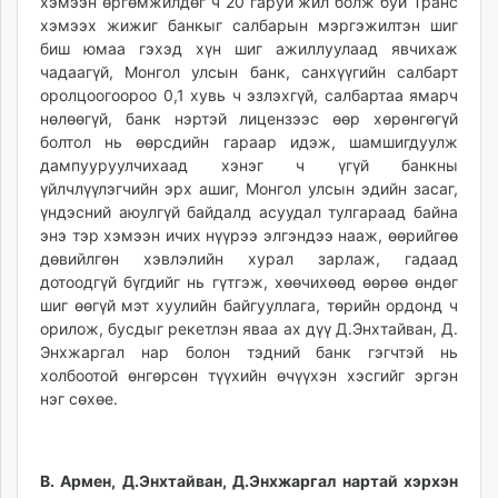
хэмээн өргөмжилдөг ч 20 гаруй жил болж буй Транс
хэмээх жижиг банкыг салбарын мэргэжилтэн шиг
биш юмаа гэхэд хүн шиг ажиллуулаад явчихаж
чадаагүй, Монгол улсын банк, санхүүгийн салбарт
оролцоогоороо 0,1 хувь ч эзлэхгүй, салбартаа ямарч
нөлөөгүй, банк нэртэй лицензээс өөр хөрөнгөгүй
болтол нь өөрсдийн гараар идэж, шамшигдуулж
дампууруулчихаад хэнэг ч үгүй банкны
үйлчлүүлэгчийн эрх ашиг, Монгол улсын эдийн засаг,
үндэсний аюулгүй байдалд асуудал тулгараад байна
энэ тэр хэмээн ичих нүүрээ элгэндээ нааж, өөрийгөө
дөвийлгөн хэвлэлийн хурал зарлаж, гадаад
дотоодгүй бүгдийг нь гүтгэж, хөөчихөөд өөрөө өндөг
шиг өөгүй мэт хуулийн байгууллага, төрийн ордонд ч
орилож, бусдыг рекетлэн яваа ах дүү Д.Энхтайван, Д.
Энхжаргал нар болон тэдний банк гэгчтэй нь
холбоотой өнгөрсөн түүхийн өчүүхэн хэсгийг эргэн
нэг сөхөе.
В. Армен, Д.Энхтайван, Д.Энхжаргал нартай хэрхэн