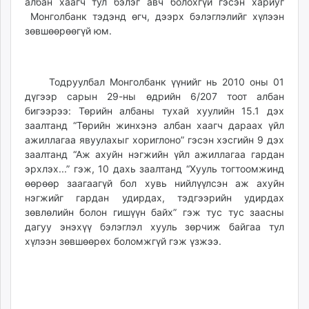
албан хаагч тул бэлэг авч болохгүй гэсэн хариуг
Монголбанк тэдэнд өгч, дээрх бэлэглэлийг хүлээн
зөвшөөрөөгүй юм.
Тодруулбал Монголбанк үүнийг нь 2010 оны 01
дүгээр сарын 29-ны өдрийн 6/207 тоот албан
бигээрээ: Төрийн албаны тухай хуулийн 15.1 дэх
заалтанд “Төрийн жинхэнэ албан хаагч дараах үйл
ажиллагаа явуулахыг хориглоно” гэсэн хэсгийн 9 дэх
заалтанд “Аж ахуйн нэгжийн үйл ажиллагаа гардан
эрхлэх...” гэж, 10 дахь заалтанд “Хууль тогтоомжинд
өөрөөр заагаагүй бол хувь нийлүүлсэн аж ахуйн
нэгжийг гардан удирдах, тэдгээрийн удирдах
зөвлөлийн болон гишүүн байх” гэж тус тус заасны
дагуу энэхүү бэлэглэл хууль зөрчиж байгаа тул
хүлээн зөвшөөрөх боломжгүй гэж үзжээ.