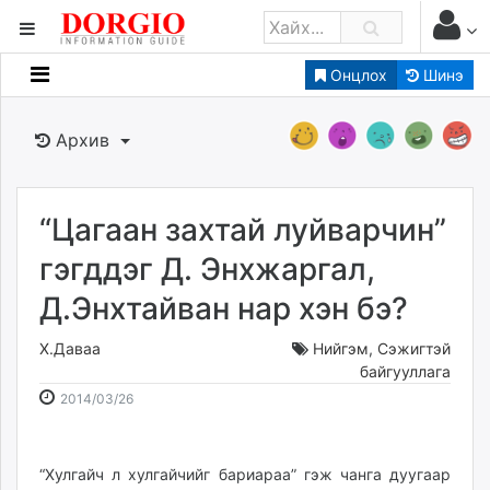
Онцлох
Шинэ
Мэдээллийн
Зар мэдээллийн
Архив
Банк санхүү
Бизнес ААН
Төрийн
“Цагаан захтай луйварчин”
Нийслэлийн
гэгддэг Д. Энхжаргал,
Д.Энхтайван нар хэн бэ?
dorgio.mn
Gogo.mn
Х.Даваа
Нийгэм
,
Сэжигтэй
caak.mn
байгууллага
2014-
2026-
news.mn
2014/03/26
03-
08-
zindaa.mn
26
07
Baabar.mn
22:27:24
23:58:46
“Хулгайч л хулгайчийг бариараа” гэж чанга дуугаар
tovch.mn