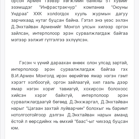
орсон Армен Тээвэр хөгжлийн банкны 51 хувийг
эзэмшдэг “Инфрастракчур” компаниа “Оюуны
Ундраа” ХХК холdогдох хууль журмын дагуу
зарчихаад нутаг буцсан байна. Гэтэл энэ үеэс эхлэн
Д.Энхтайван Арменийг Монгол улсын хилээр оргон
зайлсан, интерполоор эрэн сурвалжлагдаж байгаа
мэтээр ээлжит гүтгэлгээ эхлүүлсэн.
Гэсэн ч үүний дараахан өнөөх олон улсад зартай,
интерполоор эрэн сурвалжлагдаж байгаа гэх
В.И.Армен Монголд ирэн өөрийгөө ямар нэгэн гэмт
хэрэгт холбоогүй, оргон зайлаагүй, хил гааль дээр
ямар нэгэн хориг тавиагүй, хохирсон болохоос
хийсэн хэрэг байхгүй, интерполоор эрэн
сурвалжлагдаагүй бөгөөд Д.Энхжаргал, Д.Энхтайван
нарыг “Цагаан захтай луйварчин” болохыг нь баримт
нотолгоотойгоор дэлгэн Д.Энхтайван нарын аманд
ёстой л өөрсдийнх нь өмхий “баас”-ыг чихээд буцсан
юм.