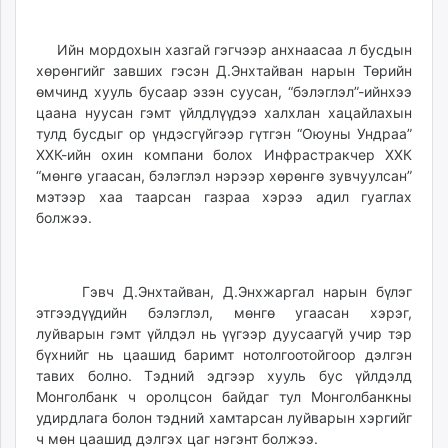
Ийн мордохын хазгай гэгчээр анхнаасаа л бусдын
хөрөнгийг завших гэсэн Д.Энхтайван нарын Төрийн
өмчинд хууль бусаар эзэн суусан, “бэлэглэл”-ийнхээ
цаана нуусан гэмт үйлдлүүдээ халхлан хацайлахын
тулд бусдыг ор үндэсгүйгээр гүтгэн “Оюуны Ундраа”
ХХК-ийн охин компани болох Инфрастракчер ХХК
“мөнгө угаасан, бэлэглэл нэрээр хөрөнгө зувчуулсан”
мэтээр хаа таарсан газраа хэрээ адил гуаглах
болжээ.
Гэвч Д.Энхтайван, Д.Энхжаргал нарын бүлэг
этгээдүүдийн бэлэглэл, мөнгө угаасан хэрэг,
луйварын гэмт үйлдэл нь үүгээр дуусаагүй учир тэр
бүхнийг нь цаашид баримт нотолгоотойгоор дэлгэн
тавих болно. Тэдний эдгээр хууль бус үйлдэлд
Монголбанк ч оролцсон байдаг тул Монголбанкны
удирдлага болон тэдний хамтарсан луйварын хэргийг
ч мөн цаашид дэлгэх цаг нэгэнт болжээ.