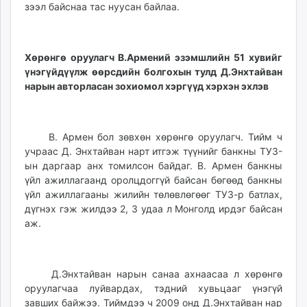
зээл байснаа тас нуусан байлаа.
Хөрөнгө оруулагч В.Арм
е
н
ий эзэмшлийн 51 хувийг
үнэгүйдүүлж өөрсдийн болгохын тулд Д.Энхтайван
нарын авторласан зохиомол хэргүүд хэрхэн эхлэв
В. Армен бол зөвхөн хөрөнгө оруулагч. Тийм ч
учраас Д. Энхтайван нарт итгэж түүнийг банкны ТУЗ-
ын даргаар анх томилсон байдаг. В. Армен банкны
үйл ажиллагаанд оролцдоггүй байсан бөгөөд банкны
үйл ажиллагааны жилийн төлөвлөгөөг ТУЗ-р батлах,
дүгнэх гэж жилдээ 2, 3 удаа л Монголд ирдэг байсан
аж.
Д.Энхтайван нарын санаа ахнаасаа л хөрөнгө
оруулагчаа луйвардах, тэдний хувьцааг үнэгүй
завших байжээ. Тиймдээ ч 2009 онд Д.Энхтайван нар