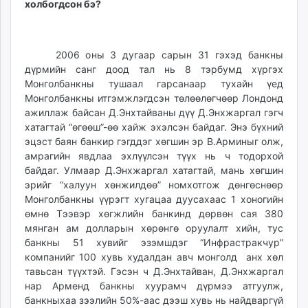
холбогдсон бэ
?
2006 оны 3 дугаар сарын 31 гэхэд банкны
дүрмийн санг доод тал нь 8 тэрбумд хүргэх
Монголбанкны тушаал гарсанаар тухайн үед
Монголбанкны итгэмжлэгдсэн төлөөлөгчөөр Лондонд
ажиллаж байсан Д.Энхтайваны дүү Д.Энхжаргал гэгч
хатагтай “өгөөш”-өө хайж эхэлсэн байдаг. Энэ бүхний
эцэст баян банкир гэгддэг хөгшин эр В.Арминыг олж,
амрагийн явдлаа эхлүүлсэн түүх нь ч тодорхой
байдаг. Улмаар Д.Энхжаргал хатагтай, мань хөгшин
эрийг “халуун хөнжилдөө” номхотгож дөнгөснөөр
Монголбанкны үүрэгт хугацаа дуусахаас 1 хоногийн
өмнө Тээвэр хөгжлийн банкинд дөрвөн сая 380
мянган ам долларын хөрөнгө оруулалт хийн, тус
банкны 51 хувийг эзэмшдэг “Инфрастракчур”
компанийг 100 хувь худалдан авч монголд анх хөл
тавьсан түүхтэй. Гэсэн ч Д.Энхтайван, Д.Энхжаргал
нар Арменд банкны хуурамч дүрмээ атгуулж,
банкныхаа зээлийн 50%-аас дээш хувь нь найдваргүй