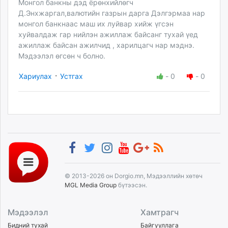
Монгол банкны дэд ёрөнхийлөгч
Д.Энхжаргал,валютийн газрын дарга Дэлгэрмаа нар
монгол банкнаас маш их луйвар хийж үгсэн
хуйвалдаж гар нийлэн ажиллаж байсанг тухай үед
ажиллаж байсан ажилчид , харилцагч нар мэднэ.
Мэдээлэл өгсөн ч болно.
·
Хариулах
Устгах
-
0
-
0
© 2013-2026 он Dorgio.mn, Мэдээллийн хөтөч
MGL Media Group
бүтээсэн.
Мэдээлэл
Хамтрагч
Бидний тухай
Байгууллага