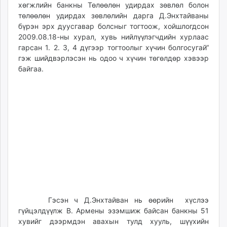
хөгжлийн банкны Төлөөлөн удирдах зөвлөл болон
төлөөлөн удирдах зөвлөлийн дарга Д.Энхтайваны
бүрэн эрх дуусгавар болсныг тогтоож, хойшлогдсон
2009.08.18-ны хурал, хувь нийлүүлэгчдийн хурлаас
гарсан 1. 2. 3, 4 дүгээр тогтоолыг хүчин болгосугай“
гэж шийдвэрлэсэн нь одоо ч хүчин төгөлдөр хэвээр
байгаа.
Гэсэн ч Д.Энхтайван нь өөрийн хүслээ
гүйцэлдүүлж В. Армены эзэмшиж байсан банкны 51
хувийг дээрмдэн авахын тулд хууль, шүүхийн