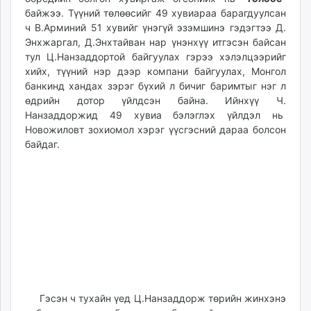
байжээ. Түүний төлөөсийг 49 хувиараа барагдуулсан
ч В.Арминий 51 хувийг үнэгүй эзэмшинэ гэдэгтээ Д.
Энхжаргал, Д.Энхтайван нар үнэнхүү итгэсэн байсан
тул Ц.Нанзаддортой байгуулах гэрээ хэлэлцээрийг
хийх, түүний нэр дээр компани байгуулах, Монгол
банкинд хандах зэрэг бүхий л бичиг баримтыг нэг л
өдрийн дотор үйлдсэн байна. Ийнхүү Ч.
Нанзаддоржид 49 хувиа бэлэглэх үйлдэл нь
Новожиловт зохиомол хэрэг үүсгэсний дараа болсон
байдаг.
Гэсэн ч тухайн үед Ц.Нанзаддорж төрийн жинхэнэ