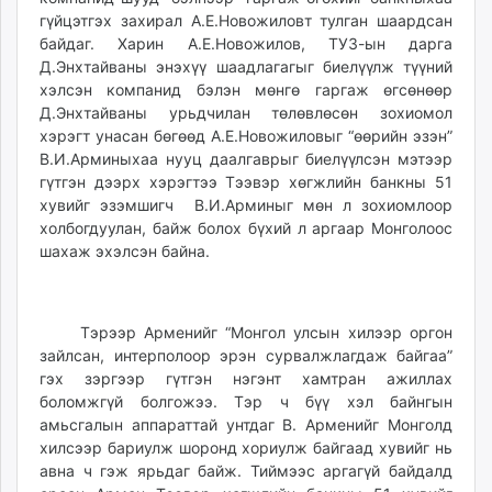
гүйцэтгэх захирал А.Е.Новожиловт тулган шаардсан
байдаг. Харин А.Е.Новожилов, ТУЗ-ын дарга
Д.Энхтайваны энэхүү шаадлагагыг биелүүлж түүний
хэлсэн компанид бэлэн мөнгө гаргаж өгсөнөөр
Д.Энхтайваны урьдчилан төлөвлөсөн зохиомол
хэрэгт унасан бөгөөд А.Е.Новожиловыг “өөрийн эзэн”
В.И.Арминыхаа нууц даалгаврыг биелүүлсэн мэтээр
гүтгэн дээрх хэрэгтээ Тээвэр хөгжлийн банкны 51
хувийг эзэмшигч В.И.Арминыг мөн л зохиомлоор
холбогдуулан, байж болох бүхий л аргаар Монголоос
шахаж эхэлсэн байна.
Тэрээр Арменийг “Монгол улсын хилээр оргон
зайлсан, интерполоор эрэн сурвалжлагдаж байгаа”
гэх зэргээр гүтгэн нэгэнт хамтран ажиллах
боломжгүй болгожээ. Тэр ч бүү хэл байнгын
амьсгалын аппараттай унтдаг В. Арменийг Монголд
хилсээр бариулж шоронд хориулж байгаад хувийг нь
авна ч гэж ярьдаг байж. Тиймээс аргагүй байдалд