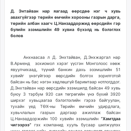
Д. Энтайван нар яагаад өөрсдөө нэг
ч хувь
авахгүйгээр төрийн өмчийн хорооны газрын дарга,
төрийн албан хаагч Ц.Нанзаддоржид өөрсдийн гэр
бүлийн эзэмшлийн 49 хувиа бүхэлд нь бэлэглэх
болов
Анхнаасаа л Д. Энхтайван, Д.Энхжаргал нар
В.Арменд зохиомол хэрэг үүсгэн Монголоос хөөж
явуулчихаад, түүний банкин дахь эзэмшлийн 51
хувийг үнэгүйгээр өөрсдийн болгох зорилготой
байсан нь бас нэгэн хөдлөшгүй баримтаар нотлогддог.
Д.Энхтайван нар өөрсдийн эзэмшилд байсан 49 хувь
буюу 3 тэрбум 920 сая төгрөгийн үнэ бүхий 3920
ширхэг хувьцаагаа бэлэглэлийн гэрээ байгуулан,
тухайн үед ТӨХ-ны Төрийн өмчийн удирдлага,
хувьчлалын газрын даргаар ажиллаж байсан
Ц.Нанзаддоржийн 100 хувийн эзэмшлийн
“
Хамтдаа
чигээрээ
”
гэх компанид хууль бусаар шилжүүлэх
нууц гэрээг хийн, дүрмийн сандаа өөрчлөлт оруулах