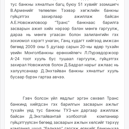
тус банкны хяналтын багц буюу 51 хувийг эзэмшигч
В.Арменийг төлөөлөн Тээвэр хөгжлийн банкны
гүйцэтгэх захирлаар ажиллаж байсан
А.Е.Новожиловоор “Транс” банкнаас барилга
засварын ажил хийх нэрээр бэлэн мөнгө гаргуулж,
дараа нь мөнгө угаасан болон залилангийн гэх
зохиомол хэрэгт унаган, Ганц худагт хийгээд амжсан
бөгөөд 2009 оны 5 дугаар сарын 20-ны өдөр тухайн
үеийн Монголбанкны ерөнхийлөгч Л.Пүрэвдоржоор
А-24 тоот хууль бус тушаал гаргуулж, гүйцэтгэх
захирал Новожилов болон Д.Бадрал нарыг ажлаас нь
халуулсанаар Д.Энхтайван банкны хяналтыг хууль
бусаар бүрэн гартаа авчээ.
Гэвч болсон үйл явдлыг эргэн сөхвөл Транс
банкинд хийгдсэн гэх барилгын засварын ажлыг
тухайн үед тус банкны ТУЗ-ын даргаар ажиллаж
байсан Д.Энхтайвантай холбоотой компаниар
гүйцэтгүүлсэн бөгөөд засварын ажлын хөлсийг тэрхүү
компанид шууд “бэлнээр” гаргаж өгөхийг банкныхаа