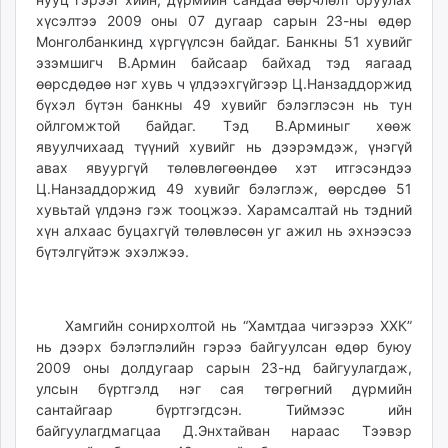
хүсэлтээ 2009 оны 07 дугаар сарын 23-ны өдөр
Монголбанкинд хүргүүлсэн байдаг. Банкны 51 хувийг
эзэмшигч В.Армин байсаар байхад тэд яагаад
өөрсдөдөө нэг хувь ч үлдээхгүйгээр Ц.Нанзаддоржид
бүхэл бүтэн банкны 49 хувийг бэлэглэсэн нь тун
ойлгомжтой байдаг. Тэд В.Арминыг хөөж
явуулчихаад түүний хувийг нь дээрэмдэж, үнэгүй
авах явуургүй төлөвлөгөөндөө хэт итгэсэндээ
Ц.Нанзаддоржид 49 хувийг бэлэглэж, өөрсдөө 51
хувьтай үлдэнэ гэж тооцжээ. Харамсалтай нь тэдний
хүн алхаас буцахгүй төлөвлөсөн уг ажил нь эхнээсээ
бүтэлгүйтэж эхэлжээ.
Хамгийн сонирхолтой нь “Хамтдаа чигээрээ ХХК”
нь дээрх бэлэглэлийн гэрээ байгуулсан өдөр буюу
2009 оны долдугаар сарын 23-нд байгуулагдаж,
улсын бүртгэлд нэг сая төгрөгний дүрмийн
сантайгаар бүртгэгдсэн. Тиймээс ийн
байгуулагдмагцаа Д.Энхтайван нараас Тээвэр