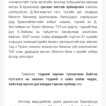
хохирохгүйн тулд аргагүйн эрхэнд хувьцаагаа зараад
явсан В.Арменаар
цагаан захтай луйварчин
хэмээн
цоллуулсан Д.Энхжаргал гэгч тухайн цаг үеүүдэд
Монгол банкинд арилжааны банкуудыг хариуцсан
дэд Ерөнхийлөгчийн албыг хашиж, түүний ах Д.
Энхтайван нь Транс банкны ТУЗ ын дарга, тэдний бэр
дүү К.Зейниш нь гүйцэтгэх захирлаар ажиллаж
байсан. 2007 оноос хойш өнөөдрийг хүртэл 51 хувийн
хувьцаа эзэмшигчдийн ямарч оролцоогүйгээр зөвхөн
тэд л Транс хэмээх жижигхэн банкны үйл ажиллагааг
100 хувь удирдаж ирсэн. Монгол банк ч үүнийг албан
ёсоор нотолдог.
Тиймээс
тэдний зарлан тунхаглаж байгаа
гүтгэлгэ нь зөвхөн тэдний л сайн хийж чадах,
хийсээр ирсэн цагаандаа гарсан луйвар
юм.
Ингээд өөрсдийгөө удам дамжсан банкирууд