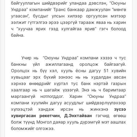
байгууллагын шийдвэрийг уландаа дэвслэн, “Оюуны
Ундраа” компанийг Транс банкаар дамжуулан “мөнгө
угаасан“, бусдыг улсын хилээр оргуулсан мэтээр
ээлжит гүтгэлгээ эрээ цээргүй тарааж яваа нь харин
ч “хуучаа ярих гээд хулгайгаа ярив” гэгч болоод
байна.
Учир нь “Оюуны Ундраа” компани хэзээ ч тус
банкны үйл ажиллагаанд оролцож байгаагүй.
Оролцох нь бүү хэл, хууль ёсны дагуу 51 хувийн
хувьцааг эрх бүхий эзнээс нь нь худалдан авсан
хэрнээ өнөөдрийг хүртэл тус банк нэртэй газрын
хаалгаар нь ч шагайж үзээгүй. Энэ нь ч баримтаар
маргаангүй нотлогддог. Харин “Оюуны Ундраа”
компани хуулийн дагуу асуудлыг шийдвэрлүүлэхээр
хүлээцтэй хандаж ирсэн нь жинхэнэ
зүсээ
хувиргасан рекетчин, Д.Энхтайван
гэгчид өгөөш
болж түүнд Монгол даяар хууль дүрэмгүй мэт аашлах
боломжийг олгожээ.