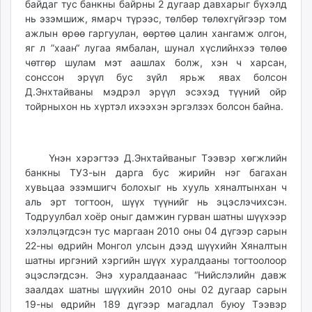
байдаг тус банкны байрны 2 дугаар давхарыг бүхэлд
unuudur.mn
нь эзэмшиж, ямарч түрээс, төлбөр төлөхгүйгээр том
isee.mn
ажлын өрөө гаргуулан, өөртөө цалин хангамж олгон,
mglradio.com
яг л ”хаан“ лугаа ямбалан, шунал хүслийнхээ төлөө
чөтгөр шулам мэт аашлах болж, хэн ч харсан,
fact.mn
сонссон эрүүл бус зүйл ярьж явах болсон
itoim.mn
Д.Энхтайваны мэдрэл эрүүл эсэхэд түүний ойр
tumen.mn
тойрныхон нь хүртэл ихээхэн эргэлзэх болсон байна.
shuum.mn
times.mn
tvmongolia.mn
Үнэн хэрэгтээ Д.Энхтайваныг Тээвэр хөгжлийн
mass.mn
банкны ТУЗ-ын дарга бус жирийн нэг багахан
unegui.mn
хувьцаа эзэмшигч болохыг нь хууль хяналтынхан ч
аль эрт тогтоон, шүүх түүнийг нь эцэслэчихсэн.
assa.mn
Тодруулбал хоёр оныг дамжин гурван шатны шүүхээр
toim.mn
хэлэлцэгдсэн тус маргаан 2010 оны 04 дүгээр сарын
tac.mn
22-ны өдрийн Монгол улсын дээд шүүхийн Хяналтын
paparazzi.mn
шатны иргэний хэргийн шүүх хуралдааны тогтоолоор
unread.today
эцэслэгдсэн. Энэ хуралдаанаас “Нийслэлийн давж
заалдах шатны шүүхийн 2010 оны 02 дугаар сарын
19-ны өдрийн 189 дүгээр магадлал буюу Тээвэр