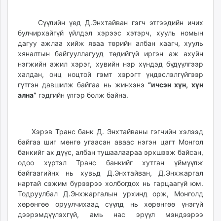
Сүүлийн үед Д.Энхтайван гэгч этгээдийн ичих
булчирхайгүй үйлдэл хэрээс хэтэрч, хууль номын
дагуу ажлаа хийж яваа төрийн албан хаагч, хууль
хяналтын байгууллагууд төдийгүй иргэн аж ахуйн
нэгжийн ажил хэрэг, хувийн нэр хүндэд бүдүүлгээр
халдан, онц ноцтой гэмт хэрэгт үндэслэлгүйгээр
гүтгэн давшилж байгаа нь жинхэнэ
“
ичсэн хүн
,
хүн
ална
”
гэдгийн үлгэр болж байна.
Хэрэв Транс банк Д. Энхтайваны гэгчийн хэлээд
байгаа шиг мөнгө угаасан аваас нэгэн цагт Монгол
банкийг ах дүүс, албан тушаалаараа эрхшээж байсан,
одоо хүртэл Транс банкийг хутган үймүүлж
байгаагийнх нь хувьд Д.Энхтайван, Д.Энхжаргал
нартай сэжим бүрээрээ холбогдох нь гарцаагүй юм.
Тодруулбал Д.Энхжаргалын урхинд орж, Монголд
хөрөнгөө оруулчихаад сүүлд нь хөрөнгөө үнэгүй
дээрэмдүүлэхгүй, амь нас эрүүл мэндээрээ