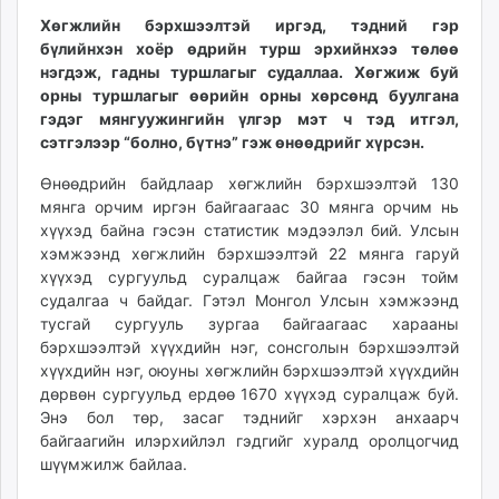
ikon.mn
Хөгжлийн бэрхшээлтэй иргэд, тэдний гэр
mnb.mn
бүлийнхэн хоёр өдрийн турш эрхийнхээ төлөө
нэгдэж, гадны турш­лагыг судаллаа. Хөгжиж буй
Livetv.mn
орны туршлагыг өөрийн орны хөрсөнд буулгана
Eguur.mn
гэдэг мянгуужингийн үлгэр мэт ч тэд итгэл,
24tsag.mn
сэтгэлээр “болно, бүтнэ” гэж өнөөд­рийг хүрсэн.
shuud.mn
Өнөөдрийн байдлаар хөгж­лийн бэрхшээлтэй 130
eagle.mn
мянга орчим иргэн бай­гаа­гаас 30 мянга орчим нь
ergelt.mn
хүүхэд байна гэсэн ста­тистик мэдээлэл бий. Улсын
zarig.mn
хэмжээнд хөгжлийн бэрхшээлтэй 22 мянга гаруй
today.mn
хүүхэд сургуульд суралцаж байгаа гэсэн тойм
zuv.mn
судалгаа ч байдаг. Гэтэл Монгол Улсын хэмжээнд
mminfo.mn
тусгай сургууль зургаа байгаагаас харааны
бэрхшээлтэй хүүхдийн нэг, сонсголын бэрхшээлтэй
ugluu.mn
хүүхдийн нэг, оюуны хөгж­лийн бэрхшээлтэй хүүх­дийн
urlag.mn
дөрвөн сургуульд ердөө 1670 хүүхэд суралцаж буй.
unen.mn
Энэ бол төр, засаг тэднийг хэрхэн анхаарч
asu.mn
байгаагийн илэрхийлэл гэдгийг хуралд оролцогчид
shudarga.mn
шүүмжилж байлаа.
shuurhai.mn