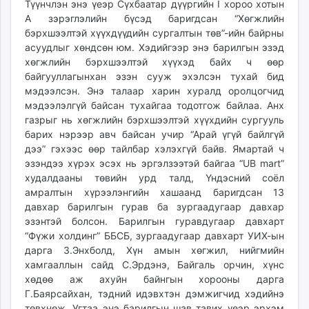
Түүнчлэн энэ үеэр Сүхбаатар дүүргийн I хороо хотын
unuudur.mn
А зэрэг­лэлийн бүсэд баригдсан “Хөгж­лийн
isee.mn
бэрхшээлтэй хүүхдүү­дийн сургал­тын төв”-ийн байрны
mglradio.com
асуудлыг хөндсөн юм. Хэдийгээр энэ барилгын эзэд
хөгжлийн бэрхшээлтэй хүүхэд байх ч өөр
fact.mn
байгууллагынхан эзэн сууж эхэлсэн тухай бид
itoim.mn
мэдээлсэн. Энэ талаар харин хуралд оролцогчид
tumen.mn
мэдээлэлгүй байсан тухайгаа тодотгож байлаа. Анх
shuum.mn
газрыг нь хөгжлийн бэрхшээлтэй хүүхдийн сургууль
times.mn
барих нэрээр авч байсан учир “Арай үгүй байлгүй
дээ” гэхээс өөр тайлбар хэлэхгүй байв. Ямартай ч
tvmongolia.mn
эзэндээ хүрэх эсэх нь эргэлзээтэй байгаа “UB mart”
mass.mn
худалдааны төвийн урд талд, Үндэсний соёл
unegui.mn
амралтын хүрээлэнгийн хашаанд баригдсан 13
assa.mn
давхар барилгын гурав ба зургаадугаар давхар
toim.mn
эзэнтэй болсон. Барилгын гуравдугаар давхарт
“Фүжи холдинг” ББСБ, зургаадугаар давхарт УИХ-ын
tac.mn
дарга З.Энхболд, Хүн амын хөгжил, нийгмийн
paparazzi.mn
хамгааллын сайд С.Эрдэнэ, Байгаль орчин, хүнс
unread.today
хөдөө аж ахуйн байнгын хорооны дарга
Г.Баярсайхан, тэдний идэвхтэн дэмжигчид хэдийнэ
төвхнөж. Угтаа энэ барилгын шав тавих үеэр эрхэм