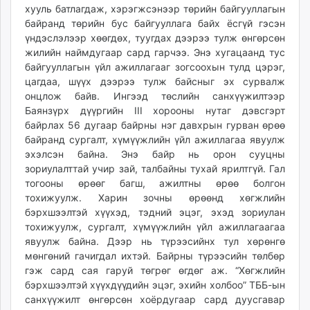
хууль батлагдаж, хэрэгжсэнээр төрийн байгууллагын
байранд төрийн бус байгууллага байх ёсгүй гэсэн
үндэслэлээр хөөгдөх, туугдах дээрээ тулж өнгөрсөн
жилийн наймдугаар сард гарчээ. Энэ хугацаанд тус
байгууллагын үйл ажиллагааг зогсоохын тулд цэрэг,
цагдаа, шүүх дээрээ тулж байсныг эх сурвалж
онцлож байв. Ингээд төслийн санхүүжилтээр
Баянзүрх дүүргийн III хорооны нутаг дэвсгэрт
байрлах 56 дугаар байрны нэг давхрын гурван өрөө
байранд сургалт, хүмүүжлийн үйл ажиллагаа явуулж
эхэлсэн байна. Энэ байр нь орон сууцны
зориулалттай учир зай, талбайны тухай ярилтгүй. Гал
тогооны өрөөг багш, ажилтны өрөө болгон
тохижуулж. Харин зочны өрөөнд хөгжлийн
бэрхшээлтэй хүүхэд, тэдний эцэг, эхэд зориулан
тохижуулж, сургалт, хүмүүжлийн үйл ажиллагаагаа
явуулж байна. Дээр нь түрээсийнх тул хөрөнгө
мөнгөний гачигдал ихтэй. Байрны түрээсийн төлбөр
гэж сард сая гаруй төгрөг өгдөг аж. “Хөгжлийн
бэрхшээлтэй хүүхдүүдийн эцэг, эхийн холбоо” ТББ-ын
санхүүжилт өнгөрсөн хоёрдугаар сард дуусгавар