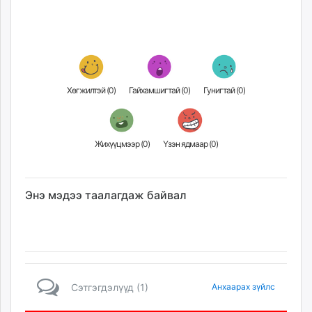
Хөгжилтэй (
0
)
Гайхамшигтай (
0
)
Гунигтай (
0
)
Жихүүцмээр (
0
)
Үзэн ядмаар (
0
)
Энэ мэдээ таалагдаж байвал
Сэтгэгдэлүүд (1)
Анхаарах зүйлс