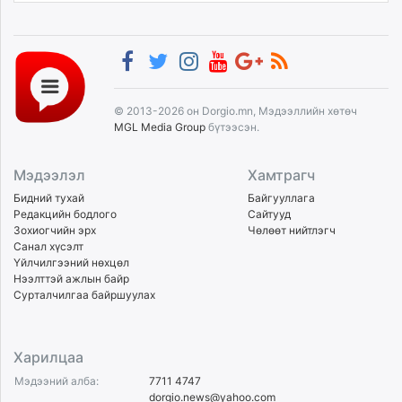
© 2013-2026 он Dorgio.mn, Мэдээллийн хөтөч
MGL Media Group
бүтээсэн.
Мэдээлэл
Хамтрагч
Бидний тухай
Байгууллага
Редакцийн бодлого
Сайтууд
Зохиогчийн эрх
Чөлөөт нийтлэгч
Санал хүсэлт
Үйлчилгээний нөхцөл
Нээлттэй ажлын байр
Сурталчилгаа байршуулах
Харилцаа
Мэдээний алба:
7711 4747
dorgio.news@yahoo.com