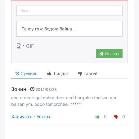
·
GIF
Илгээх
Сүүлийн
Шилдэг
Таагүй
Зочин ·
2014/03/28
ene erdene gej nohor deer ued horgoloo toolson ym
baisan ym. odoo tomorchee. *****
·
Хариулах
Устгах
-
0
-
0