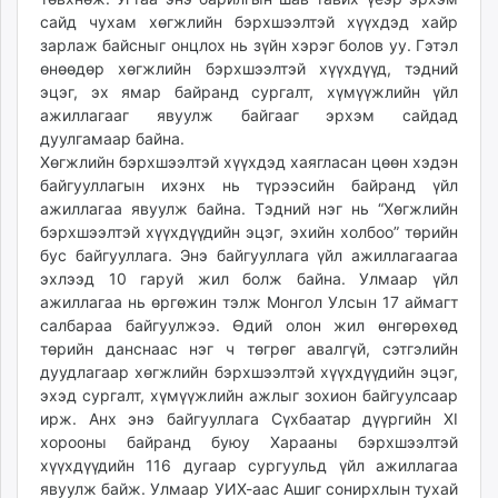
сайд чухам хөгжлийн бэрхшээлтэй хүүхдэд хайр
зарлаж байсныг онцлох нь зүйн хэрэг болов уу. Гэтэл
өнөөдөр хөгжлийн бэрхшээлтэй хүүхдүүд, тэдний
эцэг, эх ямар байранд сургалт, хүмүүжлийн үйл
ажиллагааг явуулж байгааг эрхэм сайдад
дуулгамаар байна.
Хөгжлийн бэрхшээлтэй хүүхдэд хаягласан цөөн хэдэн
байгууллагын ихэнх нь түрээсийн байранд үйл
ажиллагаа явуулж байна. Тэдний нэг нь “Хөгжлийн
бэрхшээлтэй хүүхдүүдийн эцэг, эхийн холбоо” төрийн
бус байгууллага. Энэ байгууллага үйл ажиллагаагаа
эхлээд 10 гаруй жил болж байна. Улмаар үйл
ажиллагаа нь өргөжин тэлж Монгол Улсын 17 аймагт
салбараа байгуулжээ. Өдий олон жил өнгөрөхөд
төрийн данснаас нэг ч төгрөг авалгүй, сэтгэлийн
дуудлагаар хөгжлийн бэрхшээлтэй хүүхдүүдийн эцэг,
эхэд сургалт, хүмүүжлийн ажлыг зохион байгуулсаар
ирж. Анх энэ байгууллага Сүхбаатар дүүргийн XI
хорооны байранд буюу Харааны бэрхшээлтэй
хүүхдүүдийн 116 дугаар сургуульд үйл ажиллагаа
явуулж байж. Улмаар УИХ-аас Ашиг сонирхлын тухай