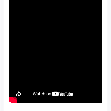
unuudur.mn
isee.mn
mglradio.com
fact.mn
itoim.mn
tumen.mn
shuum.mn
times.mn
tvmongolia.mn
mass.mn
unegui.mn
assa.mn
toim.mn
tac.mn
paparazzi.mn
unread.today