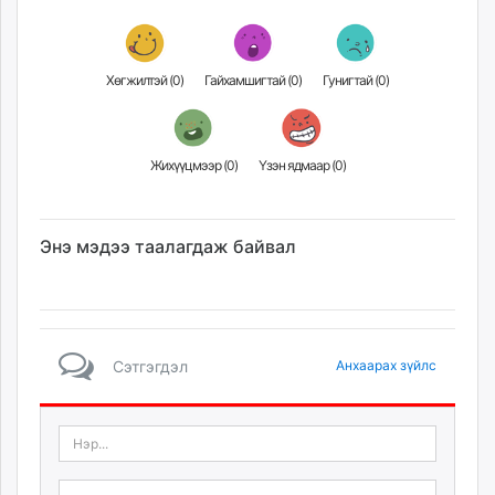
Хөгжилтэй (
0
)
Гайхамшигтай (
0
)
Гунигтай (
0
)
Жихүүцмээр (
0
)
Үзэн ядмаар (
0
)
Энэ мэдээ таалагдаж байвал
Сэтгэгдэл
Анхаарах зүйлс