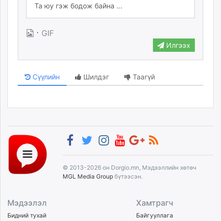
·
GIF
Илгээх
Сүүлийн
Шилдэг
Таагүй
© 2013-2026 он Dorgio.mn, Мэдээллийн хөтөч
MGL Media Group
бүтээсэн.
Мэдээлэл
Хамтрагч
Бидний тухай
Байгууллага