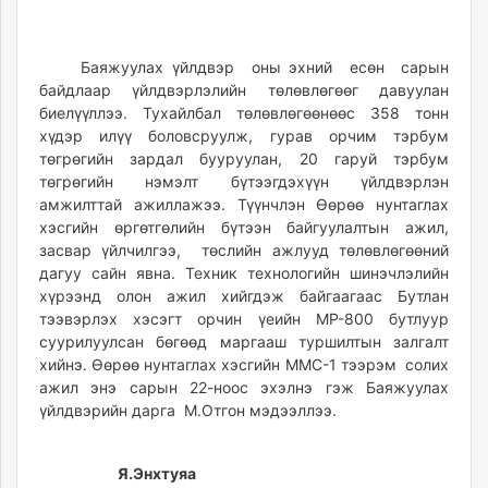
ikon.mn
mnb.mn
Баяжуулах үйлдвэр оны эхний есөн сарын
Livetv.mn
байдлаар үйлдвэрлэлийн төлөвлөгөөг давуулан
Eguur.mn
биелүүллээ. Тухайлбал төлөвлөгөөнөөс 358 тонн
24tsag.mn
хүдэр илүү боловсруулж, гурав орчим тэрбум
shuud.mn
төгрөгийн зардал бууруулан, 20 гаруй тэрбум
eagle.mn
төгрөгийн нэмэлт бүтээгдэхүүн үйлдвэрлэн
амжилттай ажиллажээ. Түүнчлэн Өөрөө нунтаглах
ergelt.mn
хэсгийн өргөтгөлийн бүтээн байгуулалтын ажил,
zarig.mn
засвар үйлчилгээ, төслийн ажлууд төлөвлөгөөний
today.mn
дагуу сайн явна. Техник технологийн шинэчлэлийн
zuv.mn
хүрээнд олон ажил хийгдэж байгаагаас Бутлан
mminfo.mn
тээвэрлэх хэсэгт орчин үеийн МР-800 бутлуур
суурилуулсан бөгөөд маргааш туршилтын залгалт
ugluu.mn
хийнэ. Өөрөө нунтаглах хэсгийн ММС-1 тээрэм солих
urlag.mn
ажил энэ сарын 22-ноос эхэлнэ гэж Баяжуулах
unen.mn
үйлдвэрийн дарга М.Отгон мэдээллээ.
asu.mn
shudarga.mn
Я.Энхтуяа
shuurhai.mn