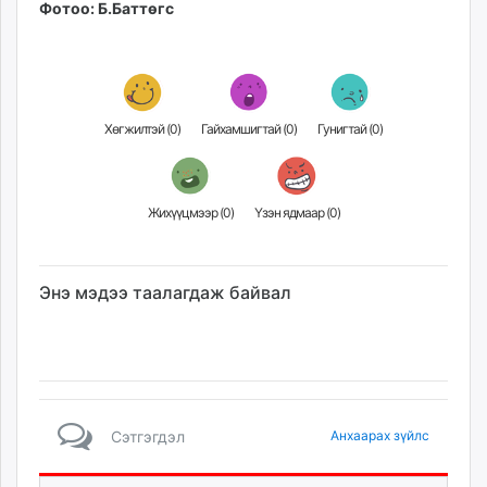
Фотоо: Б.Баттөгс
unuudur.mn
isee.mn
mglradio.com
fact.mn
itoim.mn
Хөгжилтэй (
0
)
Гайхамшигтай (
0
)
Гунигтай (
0
)
tumen.mn
shuum.mn
times.mn
Жихүүцмээр (
0
)
Үзэн ядмаар (
0
)
tvmongolia.mn
mass.mn
Энэ мэдээ таалагдаж байвал
unegui.mn
assa.mn
toim.mn
tac.mn
paparazzi.mn
unread.today
Сэтгэгдэл
Анхаарах зүйлс