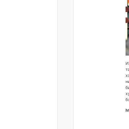
И
т
х
н
б
х
б
h