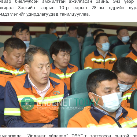
увиар биелүүлсэн амжилттай ажилласан байна. Энэ үеэр 
ахирал Засгийн газрын 10-р сарын 28-ны өдрийн хур
эмдэглэлийг удирдлагуудад танилцууллаа.
эмдэглэлд, “Эрдэнэт үйлдвэр” ТӨҮГ-т тогтоосон онцгой д