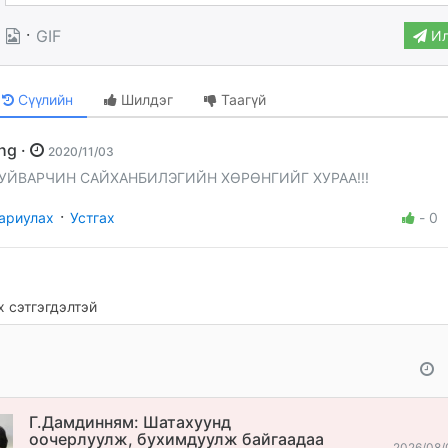
·
GIF
Ил
Сүүлийн
Шилдэг
Таагүй
yhg ·
2020/11/03
УЙВАРЧИН САЙХАНБИЛЭГИЙН ХӨРӨНГИЙГ ХУРАА!!!
·
ариулах
Устгах
-
0
 сэтгэгдэлтэй
Г.Дамдинням: Шатахуунд
оочерлуулж, бухимдуулж байгаадаа
2026/08/