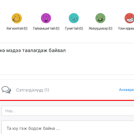
Хөгжилтэй (
0
)
Гайхамшигтай (
0
)
Гунигтай (
0
)
Жихүүцмээр (
0
)
Үзэн ядмаа
нэ мэдээ таалагдаж байвал
Сэтгэгдэлүүд (1)
Анхаара