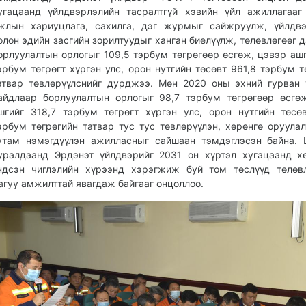
угацаанд үйлдвэрлэлийн тасралтгүй хэвийн үйл ажиллагааг
жлын хариуцлага, сахилга, дэг журмыг сайжруулж, үйлдвэ
олон эдийн засгийн зорилтуудыг ханган биелүүлж, төлөвлөгөөг д
орлуулалтын орлогыг 109,5 тэрбум төгрөгөөр өсгөж, цэвэр ашг
эрбум төгрөгт хүргэн улс, орон нутгийн төсөвт 961,8 тэрбум т
атвар төвлөрүүлснийг дурджээ. Мөн 2020 оны эхний гурван
айдлаар борлуулалтын орлогыг 98,7 тэрбум төгрөгөөр өсгө
шгийг 318,7 тэрбум төгрөгт хүргэн улс, орон нутгийн төсө
эрбум төгрөгийн татвар тус тус төвлөрүүлэн, хөрөнгө оруула
утам нэмэгдүүлэн ажилласныг сайшаан тэмдэглэсэн байна.
уралдаанд Эрдэнэт үйлдвэрийг 2031 он хүртэл хугацаанд х
ндсэн чиглэлийн хүрээнд хэрэгжиж буй том төслүүд төлөв
агуу амжилттай явагдаж байгааг онцоллоо.