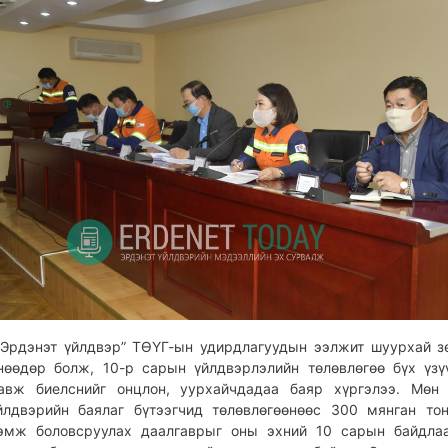
Эрдэнэт үйлдвэр” ТӨҮГ-ын удирдлагуудын ээлжит шуурхай з
нөөдөр болж, 10-р сарын үйлдвэрлэлийн төлөвлөгөө бүх үзү
авж биелснийг онцлон, уурхайчдадаа баяр хүргэлээ. Мөн 
йлдвэрийн баялаг бүтээгчид төлөвлөгөөнөөс 300 мянган то
эмж боловсруулах даалгаврыг оны эхний 10 сарын байдлаа