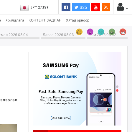
625
JPY 27.19₮
э
ярилцлага
КОНТЕНТ ЗАДЛАН
Хятад орноор
мар 2026 08 04
Даваа 2026 08 03
Ням 2026 08 02
эдээлэл