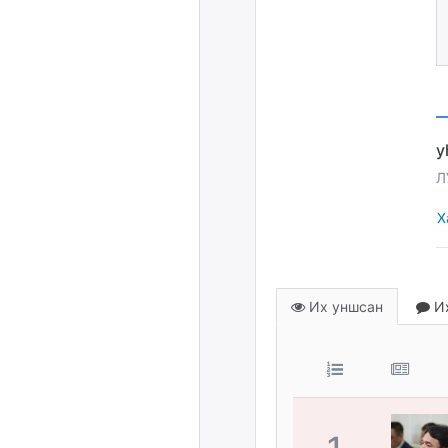
Л
Х
Их уншсан
Их