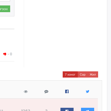
нийлүүлэх ажлыг сэргээх
ёстой
гээх
өчигдѳр
Худалдагч Н.Амарзаяа:
Дэлгүүрийн 32 хуудастай
өрийн дэвтэр долоо хоногт л
дүүрдэг
өчигдѳр
-
0
АИ-92 шатахууны нийлүүлэлт
тасралтгүй үргэлжилж байна
өчигдѳр
7 хоног
Сар
Жил
I ангийн цахим бүртгэл энэ
сарын 17-ноос эхэлнэ
өчигдѳр
Үндсэн хууль зөрчсөн
Х.Булгантуяа, үндэсний эв
03