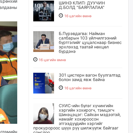
Ерөнхий
ШИНЭ КЛИП: ДУУЧИН
алдааны
Д.БОЛД "БАЯРЛАЛАА"
16 цагийн өмнө
Б.Пүрэвдагва: Найман
салбарын 103 үйлчилгээний
бүртгэлийг цуцалснаар бизнес
эрхлэхэд таатай нөхцөл
бүрдэнэ
16 цагийн өмнө
301 цистерн вагон буулгалтад
болон замд явж байна
16 цагийн өмнө
СУИС-ийн бүлэг хүчингийн
хэргийн хохирогч, тэмцэгч
Шинэцэцэг: Сайхан мэдээтэй,
намайг хохироосон
этгээдүүдийн хэргийг
прокуророос шүүх рүү шилжүүлж байгааг
эглэмийн
сонслоо