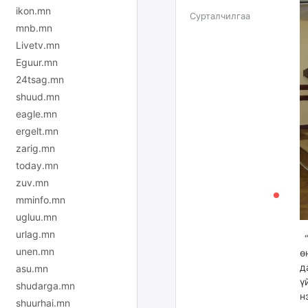
ikon.mn
Сурталчилгаа
mnb.mn
Livetv.mn
Eguur.mn
24tsag.mn
shuud.mn
eagle.mn
ergelt.mn
zarig.mn
today.mn
zuv.mn
mminfo.mn
ugluu.mn
urlag.mn
“
unen.mn
ө
д
asu.mn
ү
shudarga.mn
н
shuurhai.mn