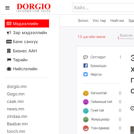
Эхлэл
Улс төр
Нийгэм
Эд
Мэдээллийн
Зар мэдээллийн
Баасан 
13 цагийн өмнө
Банк санхүү
Бизнес ААН
1
Сэтгэгдэл
Төрийн
Хуваалцах
Нийслэлийн
Жиргээ
dorgio.mn
0
Хөгжилтэй
Gogo.mn
caak.mn
0
Гайхамшигтай
news.mn
0
Гунигтай
zindaa.mn
0
Жихүүцмээр
Baabar.mn
0
Үзэн ядмаар
tovch.mn