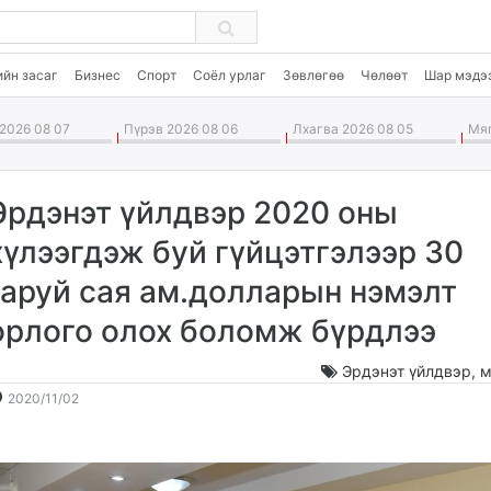
ийн засаг
Бизнес
Спорт
Соёл урлаг
Зөвлөгөө
Чөлөөт
Шар мэдэ
2026 08 07
Пүрэв 2026 08 06
Лхагва 2026 08 05
Мяг
Эрдэнэт үйлдвэр 2020 оны
хүлээгдэж буй гүйцэтгэлээр 30
гаруй сая ам.долларын нэмэлт
орлого олох боломж бүрдлээ
Эрдэнэт үйлдвэр
,
м
2020-
2026-
2020/11/02
11-
08-
02
08
16:40:15
05:07:42