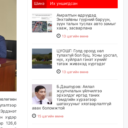
Шинэ
Их уншигдсан
Амралтын өдрүүдэд
Энхтайвны гүүрний баруун,
зүүн талын туслах авто замыг
хааж, засварлана
13 цагийн өмнө
ЦУОШГ: Голд ороод хөл
тулахгүй бол буц. Усны урсгал,
нүх, хуйлрал гэнэт хүнийг
татаж живэхэд хүргэдэг
13 цагийн өмнө
Б.Дашпүрэв: Аялал
жуулчлалын үйлчилгээ
эрхэлдэг иргэд таних
өвлөгөөн
тэмдгийн хүрээгээр
шатахууныг хязгаарлалтгүй
үлэлтээр
авах боломжтой
Эрдэнэт
15 цагийн өмнө
нн хүдэр
р 126,6