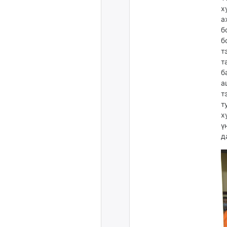
х
а
б
б
т
т
б
а
т
т
х
ү
д