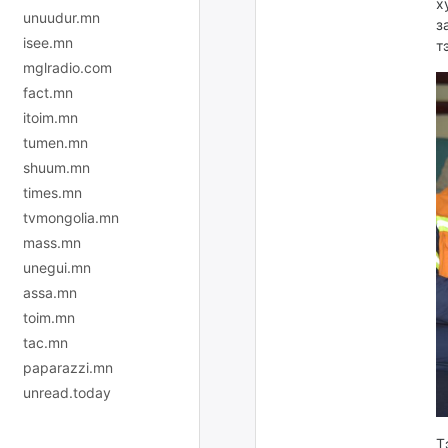
х
unuudur.mn
з
isee.mn
т
mglradio.com
fact.mn
itoim.mn
tumen.mn
shuum.mn
times.mn
tvmongolia.mn
mass.mn
unegui.mn
assa.mn
toim.mn
tac.mn
paparazzi.mn
unread.today
Т