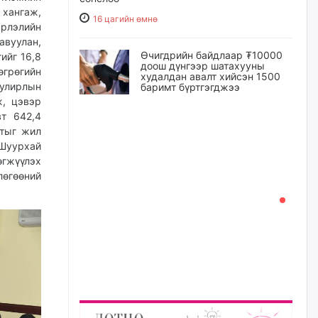
 хангаж,
16 цагийн өмнө
рлэлийн
авуулан,
Өчигдрийн байдлаар ₮10000
ийг 16,8
доош дүнгээр шатахууны
өгрөгийн
худалдан авалт хийсэн 1500
 улирлын
баримт бүртгэгджээ
ж, цэвэр
17 цагийн өмнө
вт 642,4
лтыг жил
Шатахуун олголтыг 50,000
 Шуурхай
төгрөгөөр хязгаарласныг
өгжүүлэх
нэмэгдүүлж 100,000 төгрөгт
хүргэхээр судалж байгаа
лөгөөний
17 цагийн өмнө
Ц.Сандаг-Очир: COP17 ба
COP31 хурлын уялдаа нь
Риогийн гурван конвенцын
нэгдсэн хэрэгжилтийг ахиулах
чухал алхам болно
18 цагийн өмнө