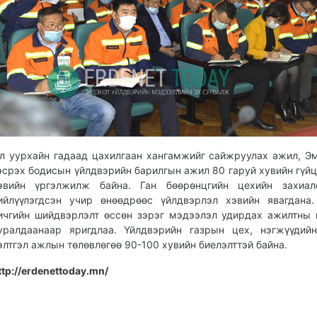
л уурхайн гадаад цахилгаан хангамжийг сайжруулах ажил, Э
эсрэх бодисын үйлдвэрийн барилгын ажил 80 гаруй хувийн гүйц
эвийн үргэлжилж байна. Ган бөөрөнцгийн цехийн захиал
ийлүүлэгдсэн учир өнөөдрөөс үйлдвэрлэл хэвийн явагдана
ичгийн шийдвэрлэлт өссөн зэрэг мэдээлэл удирдах ажилтны
уралдаанаар яригдлаа. Үйлдвэрийн газрын цех, нэгжүүдий
элтгэл ажлын төлөвлөгөө 90-100 хувийн биелэлттэй байна.
ttp://erdenettoday.mn/