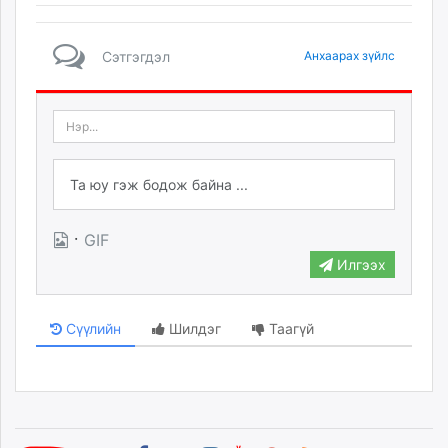
Сэтгэгдэл
Анхаарах зүйлс
·
GIF
Илгээх
Сүүлийн
Шилдэг
Таагүй