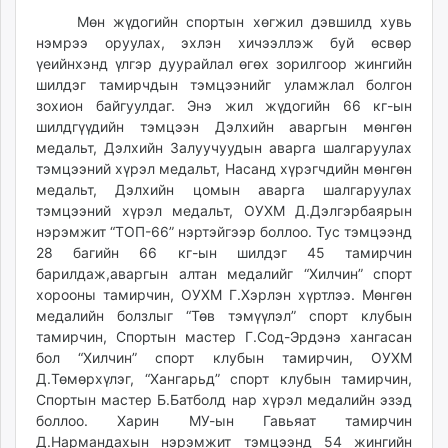
unuudur.mn
Мөн жүдогийн спортын хөгжил дэвшилд хувь
isee.mn
нэмрээ оруулах, эхлэн хичээллэж буй өсвөр
үеийнхэнд үлгэр дуурайлал өгөх зорилгоор жингийн
mglradio.com
шилдэг тамирчдын тэмцээнийг уламжлал болгон
fact.mn
зохион байгуулдаг. Энэ жил жүдогийн 66 кг-ын
itoim.mn
шилдгүүдийн тэмцээн Дэлхийн аваргын мөнгөн
tumen.mn
медальт, Дэлхийн Залуучуудын аварга шалгаруулах
shuum.mn
тэмцээний хүрэл медальт, Насанд хүрэгчдийн мөнгөн
медальт, Дэлхийн цомын аварга шалгаруулах
times.mn
тэмцээний хүрэл медальт, ОУХМ Д.Дэлгэрбаярын
tvmongolia.mn
нэрэмжит “ТОП-66” нэртэйгээр боллоо. Тус тэмцээнд
mass.mn
28 багийн 66 кг-ын шилдэг 45 тамирчин
unegui.mn
барилдаж,аваргын алтан медалийг “Хилчин” спорт
assa.mn
хорооны тамирчин, ОУХМ Г.Хэрлэн хүртлээ. Мөнгөн
медалийн болзлыг “Төв тэмүүлэл” спорт клубын
toim.mn
тамирчин, Спортын мастер Г.Сод-Эрдэнэ хангасан
tac.mn
бол “Хилчин” спорт клубын тамирчин, ОУХМ
paparazzi.mn
Д.Төмөрхүлэг, “Хангарьд” спорт клубын тамирчин,
unread.today
Спортын мастер Б.Батболд нар хүрэл медалийн эзэд
боллоо. Харин МУ-ын Гавьяат тамирчин
Д.Нармандахын нэрэмжит тэмцээнд 54 жингийн