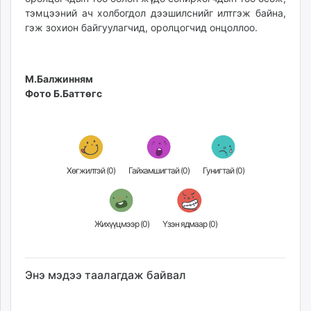
тэмцээний ач холбогдол дээшилснийг илтгэж байна,
гэж зохион байгуулагчид, оролцогчид онцоллоо.
М.Балжинням
Фото Б.Баттөгс
Хөгжилтэй (
0
)
Гайхамшигтай (
0
)
Гунигтай (
0
)
Жихүүцмээр (
0
)
Үзэн ядмаар (
0
)
Энэ мэдээ таалагдаж байвал