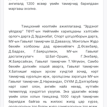
ангилалд 1200 өсвөр үеийн тамирчид барилдаан
маргааш эхэлнэ.
Тэмцээний нээлтийн ажиллагаанд “Эрдэнэт
үйлдвэр” ТӨҮГ-ын Нийгмийн харилцааны хэлтсийн
орлогч дарга Д.Эрдэнэбат, Спорт цогцолборын дарга,
МУ-ын Гавьяат тамирчин Ш.Даваахүү, Монголын Жүдо
бөхийн холбооны дэд ерөнхийлөгч Д.Өсөхбаяр,
Д.Бадрах, Г.Баярцолмон, МУ-ын Гавьяат
дасгалжуулагч Ш.Бат-Орших, Г.Энхбаяр,
Ж.Баярсайхан, Гавьяат тамирчин Т.Үйтүмэн, Самбо
бөхийн дэлхийн хошой аварга, Гавьяат тамирчин
Х.Батхишиг нарын эрхэм хүндтэй зочид, нэрт
тамирчид хүрэлцэн ирж, оролцсоны зэрэгцээ МУ-ын
Гавьяат тамирчин Д.Нармандах, ОУХМ Д.Дэлгэрбаяр
нарт хамт олон, ангийн найз нөхөд, нутгийн
төлөөллүүд хүндэтгэл үзүүлэв. Энэ удаагийн өсвөр
үеийн олон хотын тэмцээнд 1000 гаруй тамирчин
барилдаж байгаа нь жилээс жилд цар хүрээ,
оролцогчдын тоо болон жүдо сонирхогчдын тоо өсөж,