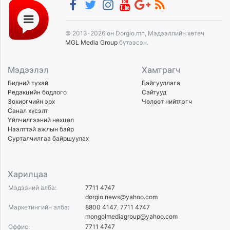
© 2013-2026 он Dorgio.mn, Мэдээллийн хөтөч
MGL Media Group
бүтээсэн.
Мэдээлэл
Хамтрагч
Бидний тухай
Байгууллага
Редакцийн бодлого
Сайтууд
Зохиогчийн эрх
Чөлөөт нийтлэгч
Санал хүсэлт
Үйлчилгээний нөхцөл
Нээлттэй ажлын байр
Сурталчилгаа байршуулах
Харилцаа
Мэдээний алба:
7711 4747
dorgio.news@yahoo.com
Маркетингийн алба:
8800 4147
,
7711 4747
mongolmediagroup@yahoo.com
Оффис:
7711 4747