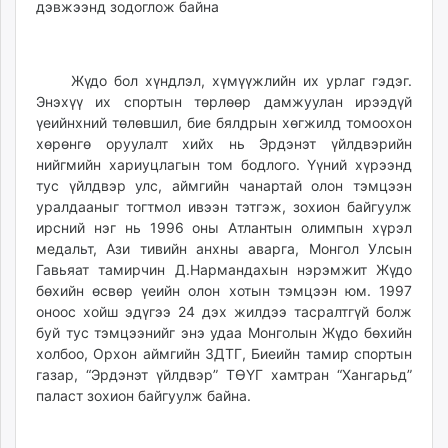
ikon.mn
mnb.mn
Livetv.mn
Жүдо бол хүндлэл, хүмүүжлийн их урлаг гэдэг.
Eguur.mn
Энэхүү их спортын төрлөөр дамжуулан ирээдүй
24tsag.mn
үеийнхний төлөвшил, бие бялдрын хөгжилд томоохон
shuud.mn
хөрөнгө оруулалт хийх нь Эрдэнэт үйлдвэрийн
нийгмийн хариуцлагын том бодлого. Үүний хүрээнд
eagle.mn
тус үйлдвэр улс, аймгийн чанартай олон тэмцээн
ergelt.mn
уралдааныг тогтмол ивээн тэтгэж, зохион байгуулж
zarig.mn
ирсний нэг нь 1996 оны Атлантын олимпын хүрэл
today.mn
медальт, Ази тивийн анхны аварга, Монгол Улсын
zuv.mn
Гавьяат тамирчин Д.Нармандахын нэрэмжит Жүдо
mminfo.mn
бөхийн өсвөр үеийн олон хотын тэмцээн юм. 1997
оноос хойш эдүгээ 24 дэх жилдээ тасралтгүй болж
ugluu.mn
буй тус тэмцээнийг энэ удаа Монголын Жүдо бөхийн
urlag.mn
холбоо, Орхон аймгийн ЗДТГ, Биеийн тамир спортын
unen.mn
газар, “Эрдэнэт үйлдвэр” ТӨҮГ хамтран “Хангарьд”
asu.mn
паласт зохион байгуулж байна.
shudarga.mn
shuurhai.mn