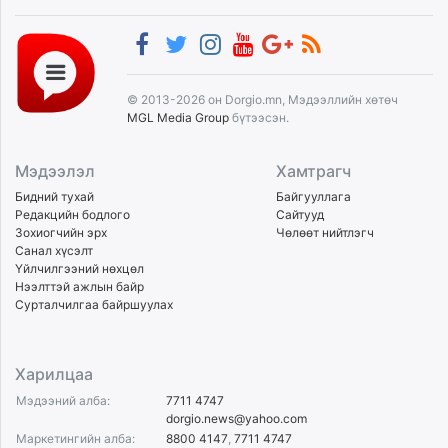
© 2013-2026 он Dorgio.mn, Мэдээллийн хөтөч
MGL Media Group
бүтээсэн.
Мэдээлэл
Хамтрагч
Бидний тухай
Байгууллага
Редакцийн бодлого
Сайтууд
Зохиогчийн эрх
Чөлөөт нийтлэгч
Санал хүсэлт
Үйлчилгээний нөхцөл
Нээлттэй ажлын байр
Сурталчилгаа байршуулах
Харилцаа
Мэдээний алба:
7711 4747
dorgio.news@yahoo.com
Маркетингийн алба:
8800 4147
,
7711 4747