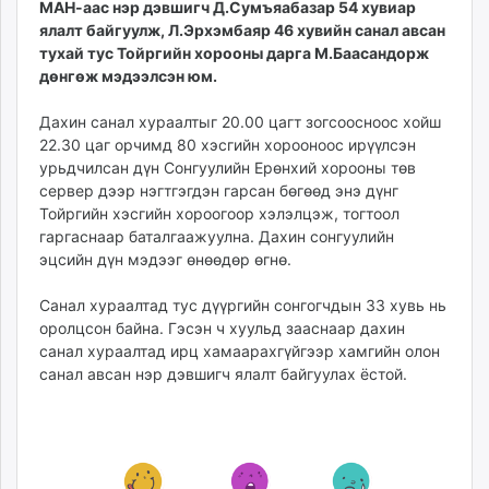
МАН-аас нэр дэвшигч Д.Сумъяабазар 54 хувиар
ikon.mn
ялалт байгуулж, Л.Эрхэмбаяр 46 хувийн санал авсан
mnb.mn
тухай тус Тойргийн хорооны дарга М.Баасандорж
Livetv.mn
дөнгөж мэдээлсэн юм.
Eguur.mn
Дахин санал хураалтыг 20.00 цагт зогсоосноос хойш
24tsag.mn
22.30 цаг орчимд 80 хэсгийн хорооноос ирүүлсэн
shuud.mn
урьдчилсан дүн Сонгуулийн Ерөнхий хорооны төв
eagle.mn
сервер дээр нэгтгэгдэн гарсан бөгөөд энэ дүнг
ergelt.mn
Тойргийн хэсгийн хороогоор хэлэлцэж, тогтоол
zarig.mn
гаргаснаар баталгаажуулна. Дахин сонгуулийн
эцсийн дүн мэдээг өнөөдөр өгнө.
today.mn
zuv.mn
Санал хураалтад тус дүүргийн сонгогчдын 33 хувь нь
mminfo.mn
оролцсон байна. Гэсэн ч хуульд зааснаар дахин
ugluu.mn
санал хураалтад ирц хамаарахгүйгээр хамгийн олон
urlag.mn
санал авсан нэр дэвшигч ялалт байгуулах ёстой.
unen.mn
asu.mn
shudarga.mn
shuurhai.mn