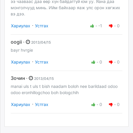
ээ чааваас даа өөр хүн байдаггүй юм уу. Яана даа
монголчууд минь. Ийм байхаар яаж улс орон хөгжих
вэ дээ.
·
Хариулах
Устгах
-
-1
-
0
oogii ·
2013/04/15
bayr hvrgie
·
Хариулах
Устгах
-
0
-
0
Зочин ·
2013/04/15
manai uls t uls t bish naadam boloh nee barildaad odoo
odoo eronhillogchoo boh bologchih
·
Хариулах
Устгах
-
0
-
0