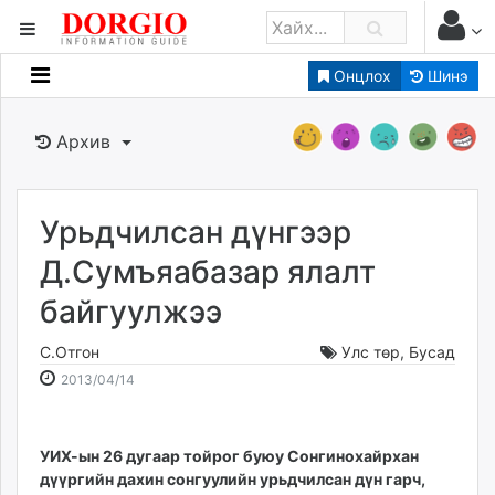
Онцлох
Шинэ
Мэдээллийн
Зар мэдээллийн
Архив
Банк санхүү
Бизнес ААН
Төрийн
Урьдчилсан дүнгээр
Нийслэлийн
Д.Сумъяабазар ялалт
байгуулжээ
dorgio.mn
Gogo.mn
С.Отгон
Улс төр
,
Бусад
caak.mn
2013-
2026-
2013/04/14
news.mn
04-
08-
14
06
zindaa.mn
14:07:14
20:10:50
УИХ-ын 26 дугаар тойрог буюу Сонгинохайрхан
Baabar.mn
дүүргийн дахин сонгуулийн урьдчилсан дүн гарч,
tovch.mn