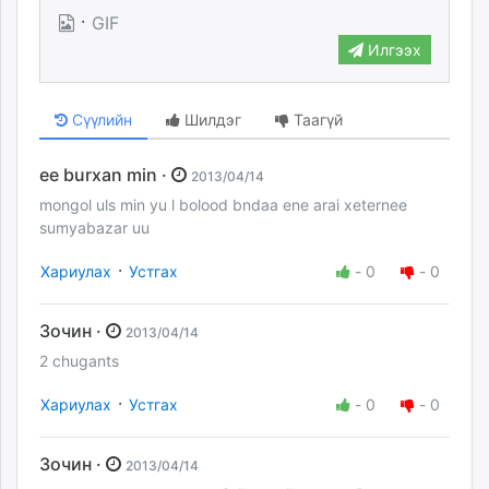
·
GIF
Илгээх
Сүүлийн
Шилдэг
Таагүй
ee burxan min ·
2013/04/14
mongol uls min yu l bolood bndaa ene arai xeternee
sumyabazar uu
·
Хариулах
Устгах
-
0
-
0
Зочин ·
2013/04/14
2 chugants
·
Хариулах
Устгах
-
0
-
0
Зочин ·
2013/04/14