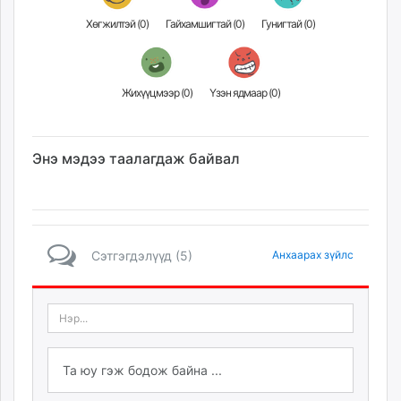
unuudur.mn
Хөгжилтэй (
0
)
Гайхамшигтай (
0
)
Гунигтай (
0
)
isee.mn
mglradio.com
fact.mn
Жихүүцмээр (
0
)
Үзэн ядмаар (
0
)
itoim.mn
tumen.mn
shuum.mn
Энэ мэдээ таалагдаж байвал
times.mn
tvmongolia.mn
mass.mn
unegui.mn
Сэтгэгдэлүүд (5)
Анхаарах зүйлс
assa.mn
toim.mn
tac.mn
paparazzi.mn
unread.today