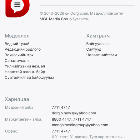
© 2013-2026 он Dorgio.mn, Мэдээллийн хөтөч
MGL Media Group
бүтээсэн.
Мэдээлэл
Хамтрагч
Бидний тухай
Байгууллага
Редакцийн бодлого
Сайтууд
Зохиогчийн эрх
Чөлөөт нийтлэгч
Санал хүсэлт
Үйлчилгээний нөхцөл
Нээлттэй ажлын байр
Сурталчилгаа байршуулах
Харилцаа
Мэдээний алба:
7711 4747
dorgio.news@yahoo.com
Маркетингийн алба:
8800 4147
,
7711 4747
mongolmediagroup@yahoo.com
Оффис:
7711 4747
001 тоот, B1 давхар, Тусгаар тогтнолын