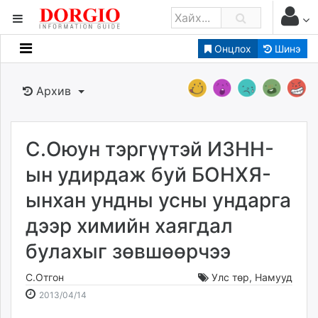
Онцлох
Шинэ
Мэдээллийн
Зар мэдээллийн
Архив
Банк санхүү
Бизнес ААН
Төрийн
С.Оюун тэргүүтэй ИЗНН-
Нийслэлийн
ын удирдаж буй БОНХЯ-
ынхан ундны усны ундарга
dorgio.mn
дээр химийн хаягдал
Gogo.mn
caak.mn
булахыг зөвшөөрчээ
news.mn
zindaa.mn
С.Отгон
Улс төр
,
Намууд
2013-
2026-
Baabar.mn
2013/04/14
04-
08-
tovch.mn