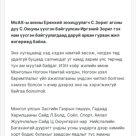
14
06
ikon.mn
14:12:20
20:09:49
mnb.mn
Livetv.mn
МоАХ-ы анхны Ерөнхий зохицуулагч С.Зориг агсны
Eguur.mn
дүү С.Оюуны үүсгэн байгуулсан Иргэний Зориг гэх
24tsag.mn
нам үүсгэн байгуулагдаад даруй арван гурван жил
өнгөрөөд байна.
shuud.mn
eagle.mn
Энэ хугацаанд хэд хэдэн намтай эвсэж, нэгдэн төд
ergelt.mn
удалгүй буцаад салчихдаг уг намд зарим улс төрчид
zarig.mn
тун ам муутай байдаг. ИЗН хоёр жилийн өмнө
Монголын Ногоон Намтай нэгдэн, Ногоон үзэл
today.mn
баримтлалыг үйл ажиллагааны үндсэн чиглэл болгоно
zuv.mn
хэмээх болсон ч ачир дээрээ энэ нь хэрэгжихгүй
mminfo.mn
байгаа бололтой.
ugluu.mn
urlag.mn
Монгол улсын Засгийн Газрын гишүүн, Гадаад
unen.mn
Харилцааны Сайд Л.Болд, Соёл, Спорт, Аялал
asu.mn
Жуулчлалын Сайд Ц.Оюунгэрэл нар Нийслэлийн
shudarga.mn
Багахангай дүүрэгт ундны усны ундарга дээр химийн
shuurhai.mn
хорт бодис булахыг завдсан явдлыг тус яамны