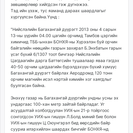
зөвшөөрлөөр хийгдсэн гэж дүгнэжээ.
unuudur.mn
Тэд ийн үзэж, тус яаманд дараах шаардлагыг
isee.mn
хүргүүлсэн байна.Үүнд :
mglradio.com
fact.mn
"Нийслэлийн Багахангай дүүрэгт 2013 оны 4 сарын
itoim.mn
13-ны үүрийн 04.00 цагийн орчимд Тамбов цэргийн
химичид ТББ-ынхан БОНХЯ-ны Хүрээлэн буй орчин
tumen.mn
байгалийн нөөцийн газрын захирал Б.Энхбатын гарын
shuum.mn
үсэг бүхий 6/1307 тоот бичгээр Нийслэлийн
times.mn
Цагдаагийн дарга Баттөгсийн тушаалаар яваа гэгдэх
tvmongolia.mn
40-50 орчим цагдаагийн бүрэлдэхүүн бүхий хүмүүс
mass.mn
Багахангай дүүрэгт байрлах Аеродромд 120 тонн
орчим магнийн исэл нэртэй химийн хог хаягдлыг
unegui.mn
буулгасан байна.
assa.mn
toim.mn
Энэхүү газар нь Багахангай дүүргийн ундны усны эх
tac.mn
ундаргаас 100-хан метр зайтай байрладаг. Уг
paparazzi.mn
асуудалтай холбогдуулан УИХ-ын 21-р тойргоос
unread.today
сонгогдсон УИХ-ын гишүүн Л.Болд миний бие болон
УИХ-ын гишүүн Ц.Оюунгэрэл бид өөрсдийн байр
сууриа илэрхийлэн шаардах бичгийг БОНХЯ-нд