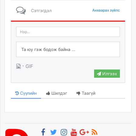
Сэтгэгдэл
Анхаарах зүйлс
·
GIF
Илгээх
Сүүлийн
Шилдэг
Таагүй