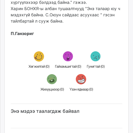
хүргүүлэхээр бэлдээд байна." гэжээ.
Харин БОНХЯ-ы албан тушаалтнууд "Энэ талаар юу ч
мэдэхгүй байна. С.Оюун сайдаас асуухаас " гэсэн
тайлбартай л сууж байна.
П.Ганзориг
Хөгжилтэй (
0
)
Гайхамшигтай (
0
)
Гунигтай (
0
)
Жихүүцмээр (
0
)
Үзэн ядмаар (
0
)
Энэ мэдээ таалагдаж байвал