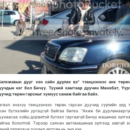
Балхжавын дууг хэн сайн дуулах вэ" тэмцээнээс анх төрө
уучдын нэг бол Бичүү. Түүний хамтаар дуучин Мөнхбат, Үүр
уучид төрөн гарсныг хүмүүс санаж байгаа байх.
эгвэл энэхүү тэмцээнээс төрөн гарсан дуучид сүүлийн үед 
ран бүтээлийн ургацгүй байгаа билээ. "Ахиж би дурламааргү
уунаасаа хойш дорвитой бүтээл гаргаагүй Бичүү машинаа зүлгээ
айгаа бололтой. Тэрээр саяхан автомашинаа зүлгээд завгүй з
анай папараци дуранд өртсөн нь энэ юм.