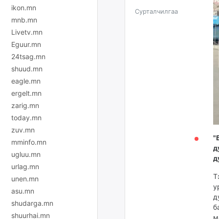
ikon.mn
Сурталчилгаа
mnb.mn
Livetv.mn
Eguur.mn
24tsag.mn
shuud.mn
eagle.mn
ergelt.mn
zarig.mn
today.mn
zuv.mn
"
mminfo.mn
д
ugluu.mn
д
urlag.mn
Т
unen.mn
у
asu.mn
д
shudarga.mn
б
shuurhai.mn
м