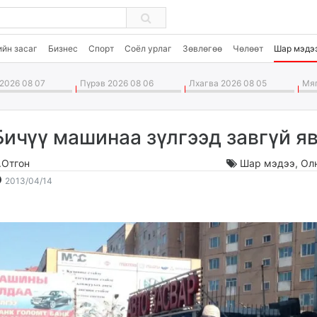
ийн засаг
Бизнес
Спорт
Соёл урлаг
Зөвлөгөө
Чөлөөт
Шар мэдэ
2026 08 07
Пүрэв 2026 08 06
Лхагва 2026 08 05
Мяг
Бичүү машинаа зүлгээд завгүй я
.Отгон
Шар мэдээ
,
Ол
2013-
2026-
2013/04/14
04-
08-
14
08
15:29:10
22:03:11