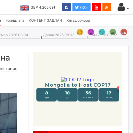
625
USD 3,496.90₮
э
ярилцлага
КОНТЕНТ ЗАДЛАН
Хятад орноор
мар 2026 08 04
Даваа 2026 08 03
Ням 2026 08 02
вна
ны танил