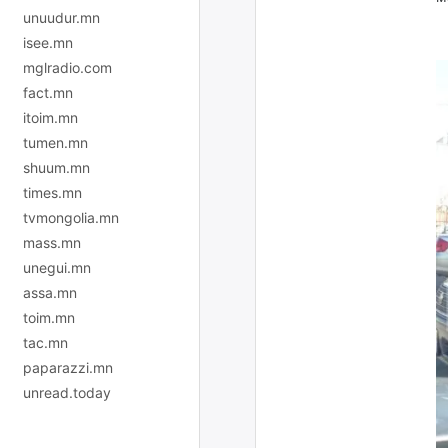
unuudur.mn
isee.mn
mglradio.com
fact.mn
itoim.mn
tumen.mn
shuum.mn
times.mn
tvmongolia.mn
mass.mn
unegui.mn
assa.mn
toim.mn
tac.mn
paparazzi.mn
unread.today