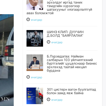
эрхэлдэг иргэд таних
тэмдгийн хүрээгээр
шатахууныг хязгаарлалтгүй
авах боломжтой
өчигдѳр
ШИНЭ КЛИП: ДУУЧИН
Д.БОЛД "БАЯРЛАЛАА"
өчигдѳр
Б.Пүрэвдагва: Найман
салбарын 103 үйлчилгээний
бүртгэлийг цуцалснаар бизнес
эрхлэхэд таатай нөхцөл
бүрдэнэ
өчигдѳр
301 цистерн вагон буулгалтад
болон замд явж байна
өчигдѳр