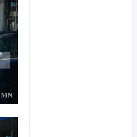
уржигдар
Д.Амарбаясгалан:
Шатахууныхаа 97 хувийг нэг
улсаас авдаг хараат байдлаа
зогсоож, Арабын орнуудаас
нийлүүлэх ажлыг сэргээх
ёстой
уржигдар
Худалдагч Н.Амарзаяа:
Дэлгүүрийн 32 хуудастай
өрийн дэвтэр долоо хоногт л
дүүрдэг
уржигдар
АИ-92 шатахууны нийлүүлэлт
тасралтгүй үргэлжилж байна
уржигдар