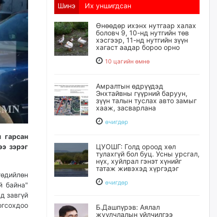
Шинэ
Их уншигдсан
Өнөөдөр ихэнх нутгаар халах
боловч 9, 10-нд нутгийн төв
хэсгээр, 11-нд нутгийн зүүн
хагаст аадар бороо орно
10 цагийн өмнө
Амралтын өдрүүдэд
Энхтайвны гүүрний баруун,
зүүн талын туслах авто замыг
хааж, засварлана
өчигдѳр
н гарсан
ээ зэрэг
ЦУОШГ: Голд ороод хөл
тулахгүй бол буц. Усны урсгал,
нүх, хуйлрал гэнэт хүнийг
татаж живэхэд хүргэдэг
төдийлөн
өчигдѳр
й байна"
д завгүй
огсохдоо
Б.Дашпүрэв: Аялал
жуулчлалын үйлчилгээ