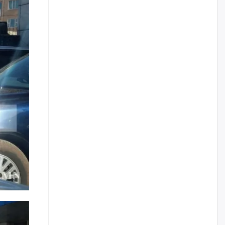
наймдугаар сарын 14-нөөс
ажиллуулж эхэлнэ
уржигдар
Орон сууц, нийтийн аж ахуй,
авто зам, тохижилт
үйлчилгээний ажилтнуудын
ХАРИЛЦАА хандлагатай
холбоотой ГОМДОЛ их байгааг
дурдлаа
уржигдар
Бариста хийх нь залуусын
дунд яагаад трэнд болов
уржигдар
Өмгөөлөгч Б.Оюунбилэг:
"Урьхан" Б.Чинбат гэж хүн
бизнес хамтрагчаа гүтгэж
хууль хяналтын байгууллагаар
шалгуулж, торны цаана
суулгана гэх мэтээр дарамталдаг