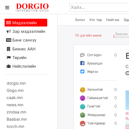
Эхлэл
Улс төр
Нийгэм
Эд
Мэдээллийн
Зар мэдээллийн
Баасан 
10 цагийн өмнө
Банк санхүү
Бизнес ААН
0
Сэтгэгдэл
Төрийн
Хуваалцах
Нийслэлийн
С
Жиргээ
dorgio.mn
0
Хөгжилтэй
Gogo.mn
caak.mn
0
Гайхамшигтай
news.mn
0
Гунигтай
zindaa.mn
0
Жихүүцмээр
Baabar.mn
0
Үзэн ядмаар
tovch.mn