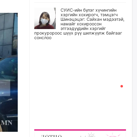
СУИС-ийн бүлэг хүчингийн
хэргийн хохирогч, тэмцэгч
Шинэцэцэг: Сайхан мэдээтэй,
намайг хохироосон
этгээдүүдийн хэргийг
прокуророос шүүх рүү шилжүүлж байгааг
сонслоо
өчигдѳр
Өчигдрийн байдлаар ₮10000
доош дүнгээр шатахууны
худалдан авалт хийсэн 1500
баримт бүртгэгджээ
өчигдѳр
Шатахуун олголтыг 50,000
төгрөгөөр хязгаарласныг
нэмэгдүүлж 100,000 төгрөгт
хүргэхээр судалж байгаа
өчигдѳр