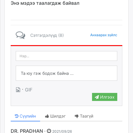
Энэ мэдээ таалагдаж байвал
Сэтгэгдэлүүд (8)
Анхаарах зүйлс
·
GIF
Илгээх
Сүүлийн
Шилдэг
Таагүй
DR. PRADHAN ·
2021/09/26