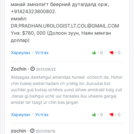
манай эмнэлэгт бөөрний дутагдалд орж,
+91424323800802.
имэйл:
DR.PRADHAN.UROLOGIST.LT.COL@GMAIL.COM
Yнэ: $780, 000 (Долоон зуун, Наян мянган
доллар)
·
Хариулах
Устгах
-
0
-
0
Zochin ·
2021/09/22
Aldaagaa dawtahgui amandaa hurwel ochioch de. Hohor
chin huleej awbal hadam ch yrshig bn .buruutai bol
uuchilal guij butsaj ochihos yund aihwe amidrald bdg zuil
.daraa gj baihgui uchir uur hsraalas iluu uhaana gargaj
amidar ter tsagt ur chin bas jargan
·
Хариулах
Устгах
-
0
-
0
zochin ·
2021/09/18