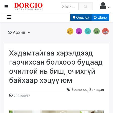
Онцлох
Шинэ
Мэдээллийн
Зар мэдээллийн
Архив
Банк санхүү
Бизнес ААН
Төрийн
Хадамтайгаа хэрэлдээд
Нийслэлийн
гарчихсан болхоор буцаад
очилтой нь биш, очихгүй
dorgio.mn
байхаар хэцүү юм
Gogo.mn
caak.mn
Зөвлөгөө
,
Захидал
news.mn
2021-
2026-
2021/09/17
zindaa.mn
09-
08-
Baabar.mn
17
06
tovch.mn