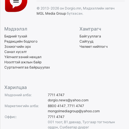
© 2013-2026 он Dorgio.mn, Мэдээллийн хөтөч
MGL Media Group
бүтээсэн.
Мэдээлэл
Хамтрагч
Бидний тухай
Байгууллага
Редакцийн бодлого
Сайтууд
Зохиогчийн эрх
Чөлөөт нийтлэгч
Санал хүсэлт
Үйлчилгээний нөхцөл
Нээлттэй ажлын байр
Сурталчилгаа байршуулах
Харилцаа
Мэдээний алба:
7711 4747
dorgio.news@yahoo.com
Маркетингийн алба:
8800 4147
,
7711 4747
mongolmediagroup@yahoo.com
Оффис:
7711 4747
001 тоот, B1 давхар, Тусгаар тогтнолын
ордон, Сүхбаатар дүүрэг