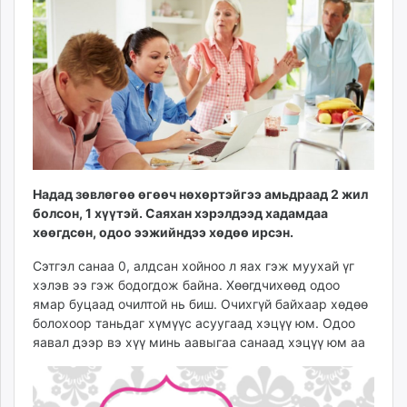
15:43:29
10:16:29
ikon.mn
mnb.mn
Livetv.mn
Eguur.mn
24tsag.mn
shuud.mn
eagle.mn
ergelt.mn
Надад зөвлөгөө өгөөч нөхөртэйгээ амьдраад 2 жил
zarig.mn
болсон, 1 хүүтэй. Саяхан хэрэлдээд хадамдаа
today.mn
хөөгдсөн, одоо ээжийндээ хөдөө ирсэн.
zuv.mn
mminfo.mn
Сэтгэл санаа 0, алдсан хойноо л яах гэж муухай үг
хэлэв ээ гэж бодогдож байна. Хөөгдчихөөд одоо
ugluu.mn
ямар буцаад очилтой нь биш. Очихгүй байхаар хөдөө
urlag.mn
болохоор таньдаг хүмүүс асуугаад хэцүү юм. Одоо
unen.mn
яавал дээр вэ хүү минь аавыгаа санаад хэцүү юм аа
asu.mn
shudarga.mn
shuurhai.mn