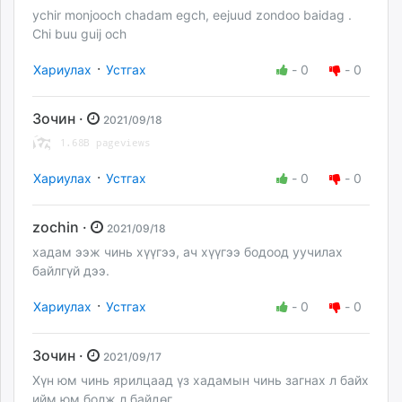
ychir monjooch chadam egch, eejuud zondoo baidag .
Chi buu guij och
·
Хариулах
Устгах
-
0
-
0
Зочин ·
2021/09/18
·
Хариулах
Устгах
-
0
-
0
zochin ·
2021/09/18
хадам ээж чинь хүүгээ, ач хүүгээ бодоод уучилах
байлгүй дээ.
·
Хариулах
Устгах
-
0
-
0
Зочин ·
2021/09/17
Хүн юм чинь ярилцаад үз хадамын чинь загнах л байх
ийм юм болж л байдөг