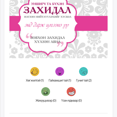
unuudur.mn
isee.mn
mglradio.com
fact.mn
itoim.mn
tumen.mn
shuum.mn
times.mn
tvmongolia.mn
mass.mn
unegui.mn
assa.mn
Хөгжилтэй (
1
)
Гайхамшигтай (
1
)
Гунигтай (
2
)
toim.mn
tac.mn
paparazzi.mn
Жихүүцмээр (
0
)
Үзэн ядмаар (
0
)
unread.today