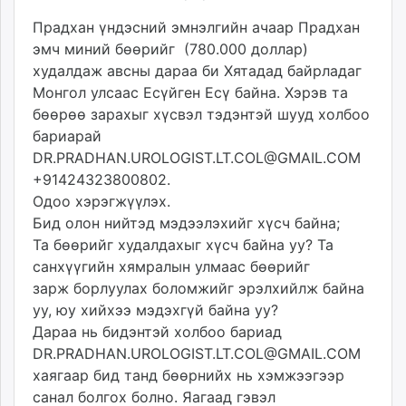
Прадхан үндэсний эмнэлгийн ачаар Прадхан
эмч миний бөөрийг (780.000 доллар)
худалдаж авсны дараа би Хятадад байрладаг
Монгол улсаас Есүйген Есү байна. Хэрэв та
бөөрөө зарахыг хүсвэл тэдэнтэй шууд холбоо
бариарай
DR.PRADHAN.UROLOGIST.LT.COL@GMAIL.COM
+91424323800802.
Одоо хэрэгжүүлэх.
Бид олон нийтэд мэдээлэхийг хүсч байна;
Та бөөрийг худалдахыг хүсч байна уу? Та
санхүүгийн хямралын улмаас бөөрийг
зарж борлуулах боломжийг эрэлхийлж байна
уу, юу хийхээ мэдэхгүй байна уу?
Дараа нь бидэнтэй холбоо бариад
DR.PRADHAN.UROLOGIST.LT.COL@GMAIL.COM
хаягаар бид танд бөөрнийх нь хэмжээгээр
санал болгох болно. Яагаад гэвэл