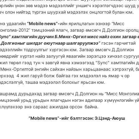
өрлийн үнэн зөв мэдээ мэдээллийг уншигч хэрэглэгчдээс шууд 
вч олон нийтэд түргэн шуурхай мэдээлэх онцлогтой булан юм.
нэ удаагийн
“Mobile news”-
ийн ярилцлагын эзнээр “Мисс
онголиа-2012” тэмцээний ялагч, загвар өмсөгч Д.Долгион оролц
Sync" хамтлагийн дуучин
Б.Мөнх-Оргил мисс найз охин
загвар 
.Долгионыг шилдэг оюутнаар шалгаруулжээ”
гэсэн гарчигтай
эдээллийн тодруулгыг хүргэсэн юм. Загвар өмсөгч Д.Долгион
нөөдрийг хүртэл найз залуугүй яваагийн зэрэгцээ хичээл сургуул
жил төрөл гээд тун ч завгүй явна хэмээгээд "Sync" хамтлагийн 
.Мөнх-Оргилтой энгийн сайхан найзын харьцаанаас хэтрэхгүй, б
ерхээд 4 жил гаруй болж байгаа гэх мэдээлэл нь ямар ч ор
ндэслэлгүй, ташаа мэдээлэл болохыг ярьсан юм.
ашрамд дурьдахад загвар өмсөгч Д.Долгион нь “Мисс Монголиа
эмцээний урьд урьдын ялагчдын нэгэн адилаар хүмүүнлэгийн ү
хлүүлэхээр энэ сараас ажилдаа орсон байна.
“Mobile news”-ийг бэлтгэсэн: Э.Цэнд-Аюуш