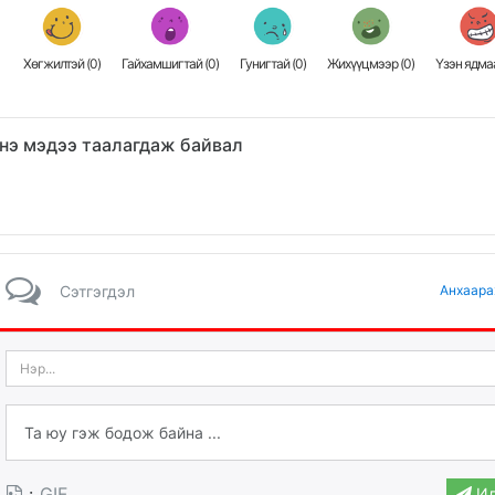
Хөгжилтэй (
0
)
Гайхамшигтай (
0
)
Гунигтай (
0
)
Жихүүцмээр (
0
)
Үзэн ядмаа
нэ мэдээ таалагдаж байвал
Сэтгэгдэл
Анхаара
·
GIF
Ил