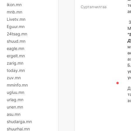
ikon.mn
т
Сурталчилгаа
а
mnb.mn
Livetv.mn
Э
Eguur.mn
М
24tsag.mn
"
Д
shuud.mn
м
eagle.mn
ө
ergelt.mn
а
zarig.mn
Б
today.mn
ү
ү
zuv.mn
mminfo.mn
Д
ugluu.mn
т
urlag.mn
э
unen.mn
asu.mn
shudarga.mn
shuurhai.mn