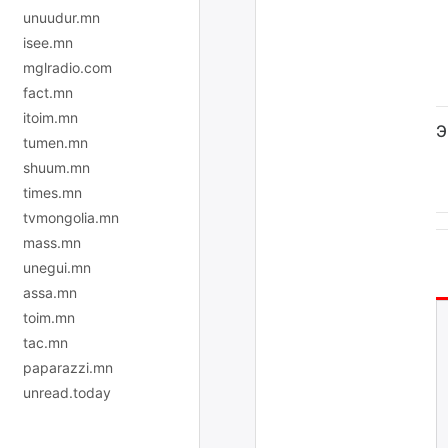
unuudur.mn
isee.mn
mglradio.com
fact.mn
itoim.mn
Э
tumen.mn
shuum.mn
times.mn
tvmongolia.mn
mass.mn
unegui.mn
assa.mn
toim.mn
tac.mn
paparazzi.mn
unread.today