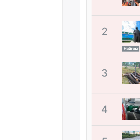
2
Нийгэм
3
4