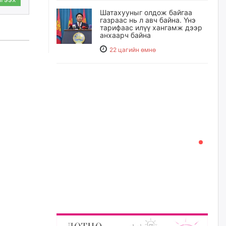
Шатахууныг олдож байгаа
газраас нь л авч байна. Үнэ
тарифаас илүү хангамж дээр
анхаарч байна
22 цагийн өмнө
Ц.Будханд: Дүүгээ гараад
ирнэ гэж итгэж хүлээсээр
долоон сарын хугацаа
өнгөрлөө
23 цагийн өмнө
Барилгын салбарын 100
жилийн ойд зориулсан
наадмыг хойшлуулав
23 цагийн өмнө
Монгол Улсад 162 вагон - 9720
тонн АИ-92 орж иржээ
23 цагийн өмнө