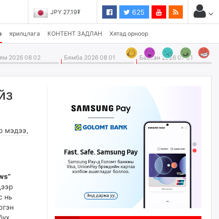
625
JPY 27.19₮
э
ярилцлага
КОНТЕНТ ЗАДЛАН
Хятад орноор
м 2026 08 02
Бямба 2026 08 01
Баасан 2026 07 31
йз
р мэдээ
,
ws”
дээр
с нь
ргэн
бүх