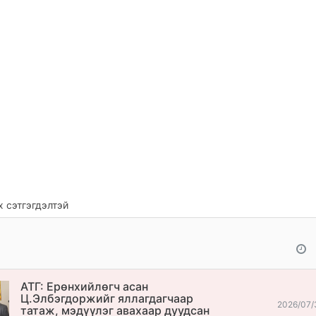
 сэтгэгдэлтэй
АТГ: Ерөнхийлөгч асан
Ц.Элбэгдоржийг яллагдагчаар
2026/07/
татаж, мэдүүлэг авахаар дуудсан