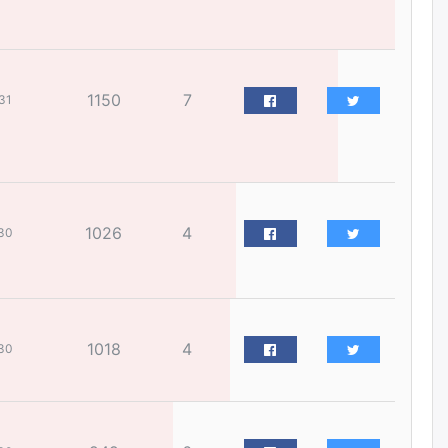
болтлоо тэнэгэрчихсэн гэж үү?
өчигдѳр
Толгойтыг 3, 4 дүгээр
1150
7
31
хороололтой холбосон авто
замын хөдөлгөөнийг
хэсэгчлэн хаана
өчигдѳр
Эрх зүйн үндэслэл нь
1026
4
30
тодорхойгүй “гадаад элч
нарын” томилгоо
өчигдѳр
COP17 хурлын үеэр 5
дүүргийн 73 цэцэрлэг, 60
1018
4
30
сургуульд зохицуулалт хийнэ
өчигдѳр
Шатахууны хомсдолоос