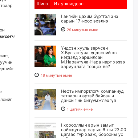
Шинэ
Их уншигдсан
утсаар
I ангийн цахим бүртгэл энэ
сарын 17-ноос эхэлнэ
он
29 минутын өмнө
өмсөгч
Үндсэн хууль зөрчсөн
Х.Булгантуяа, үндэсний эв
илт,
нэгдэлд харшилсан
М.Нарантуяа-Нара нарт хэзээ
дуучин
хариуцлага тооцох вэ?
иднийг
49 минутын өмнө
Нефть импортлогч компаниуд
”
татварын өртэй байсан ч
йлсийг
дансыг нь битүүмжлэхгүй
1 цагийн өмнө
I хорооллын арын замыг
наймдугаар сарын 6-ны 23:00
цагаас түр хааж, борооны ус