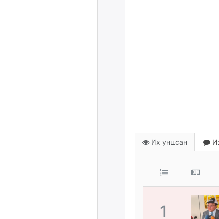
Их уншсан
Их
1