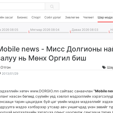
ийн засаг
Бизнес
Спорт
Соёл урлаг
Зөвлөгөө
Чөлөөт
Шар мэдэ
 2026 08 05
Мягмар 2026 08 04
Даваа 2026 08 03
Ня
Mobile news - Мисс Долгионы на
залуу нь Мөнх Оргил биш
.Отгон
Ша
2013-
2026-
2013/01/29
01-
08-
29
06
01:32:03
12:04:54
эдээллийн хөтөч
www.DORGIO.mn сайтаас санаачлан
“Mobile ne
уланг нээсэн бөгөөд сүүлийн үед хэвлэл мэдээллийн хэрэгсэлүү
енсааци тарин цацагдаж буй цаг үеийн мэдээ мэдээллийг эздээ
одруулга мэдээ хэлбэрээр утсаар авч уншигчдад үнэн зөвийг тү
уурхай мэдээлэхийн зэрэгцээ олныг шуугиулж сенсааци тарих 