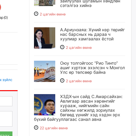
зайлуулах шугамын хөндлөн
сэтэлгээ хийнэ
2 цагийн өмнө
р (
0
)
А.Ариунзаяа: Хүний нэр төрийг
нас барсных нь дараа ч
хуулиар хамгаалах ёстой
2 цагийн өмнө
Оюу толгойгоос “Рио Тинто”
ашиг хүртэж эхэлсэн ч Монгол
Улс өр төлсөөр байна
х зүйлс
2 цагийн өмнө
ХЗДХ-ын сайд С.Амарсайхан:
Авлигаар авсан хөрөнгийг
хурааж, нийгмийн сайн
сайхны хөгжилд зориулах
бөгөөд үүнийг хэд хэдэн эрх
бүхий байгууллагаас санал авна
22 цагийн өмнө
гээх