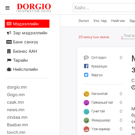
Эхлэл
Улс төр
Нийгэм
Эд
Мэдээллийн
Зар мэдээллийн
Лхагва
29 минутын өмнө
Банк санхүү
Бизнес ААН
0
Сэтгэгдэл
Төрийн
Хуваалцах
Нийслэлийн
Жиргээ
С
dorgio.mn
0
Хөгжилтэй
Gogo.mn
caak.mn
0
Гайхамшигтай
М
news.mn
0
Гунигтай
б
zindaa.mn
0
Жихүүцмээр
с
Baabar.mn
т
0
Үзэн ядмаар
tovch.mn
ш