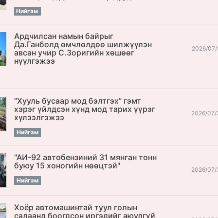
Нийгэм
Ардчилсан намын байрыг
Да.Ганболд өмчлөлдөө шилжүүлэн
2026/07/
авсан учир С.Зоригийн хөшөөг
нүүлгэжээ
“Хууль бусаар мод бэлтгэх” гэмт
хэрэг үйлдсэн хүнд мод тарих үүрэг
2026/07/
хүлээлгэжээ
Нийгэм
"АИ-92 автобензиний 31 мянган тонн
буюу 15 хоногийн нөөцтэй"
2026/07/
Нийгэм
Хоёр автомашинтай туул голын
салаанд боогдсон иргэдийг аюулгүй