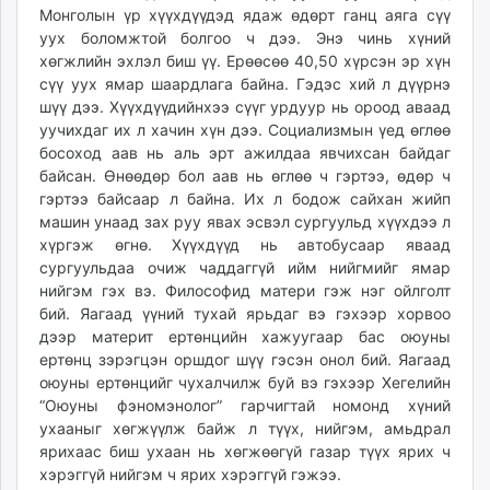
Монголын үр хүүхдүүдэд ядаж өдөрт ганц аяга сүү
уух боломжтой болгоо ч дээ. Энэ чинь хүний
хөгжлийн эхлэл биш үү. Ерөөсөө 40,50 хүрсэн эр хүн
сүү уух ямар шаардлага байна. Гэдэс хий л дүүрнэ
шүү дээ. Хүүхдүүдийнхээ сүүг урдуур нь ороод аваад
уучихдаг их л хачин хүн дээ. Социализмын үед өглөө
босоход аав нь аль эрт ажилдаа явчихсан байдаг
байсан. Өнөөдөр бол аав нь өглөө ч гэртээ, өдөр ч
гэртээ байсаар л байна. Их л бодож сайхан жийп
машин унаад зах руу явах эсвэл сургуульд хүүхдээ л
хүргэж өгнө. Хүүхдүүд нь автобусаар яваад
сургуульдаа очиж чаддаггүй ийм нийгмийг ямар
нийгэм гэх вэ. Философид матери гэж нэг ойлголт
бий. Яагаад үүний тухай ярьдаг вэ гэхээр хорвоо
дээр материт ертөнцийн хажуугаар бас оюуны
ертөнц зэрэгцэн оршдог шүү гэсэн онол бий. Яагаад
оюуны ертөнцийг чухалчилж буй вэ гэхээр Хегелийн
“Оюуны фэномэнолог” гарчигтай номонд хүний
ухааныг хөгжүүлж байж л түүх, нийгэм, амьдрал
ярихаас биш ухаан нь хөгжөөгүй газар түүх ярих ч
хэрэггүй нийгэм ч ярих хэрэггүй гэжээ.