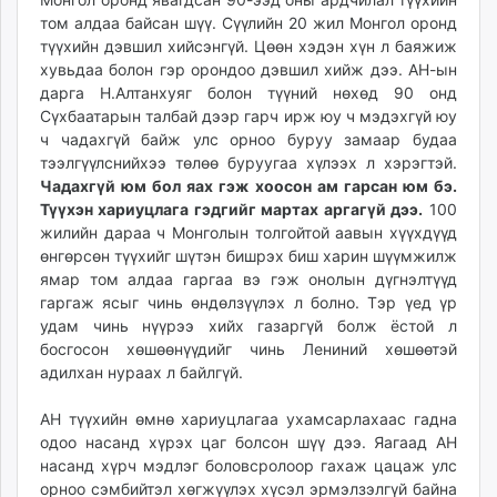
том алдаа байсан шүү. Сүүлийн 20 жил Монгол оронд
түүхийн дэвшил хийсэнгүй. Цөөн хэдэн хүн л баяжиж
хувьдаа болон гэр орондоо дэвшил хийж дээ. АН-ын
дарга Н.Алтанхуяг болон түүний нөхөд 90 онд
Сүхбаатарын талбай дээр гарч ирж юу ч мэдэхгүй юу
ч чадахгүй байж улс орноо буруу замаар будаа
тээлгүүлснийхээ төлөө буруугаа хүлээх л хэрэгтэй.
Чадахгүй юм бол яах гэж хоосон ам гарсан юм бэ.
Түүхэн хариуцлага гэдгийг мартах аргагүй дээ.
100
жилийн дараа ч Монголын толгойтой аавын хүүхдүүд
өнгөрсөн түүхийг шүтэн бишрэх биш харин шүүмжилж
ямар том алдаа гаргаа вэ гэж онолын дүгнэлтүүд
гаргаж ясыг чинь өндөлзүүлэх л болно. Тэр үед үр
удам чинь нүүрээ хийх газаргүй болж ёстой л
босгосон хөшөөнүүдийг чинь Лениний хөшөөтэй
адилхан нураах л байлгүй.
АН түүхийн өмнө хариуцлагаа ухамсарлахаас гадна
одоо насанд хүрэх цаг болсон шүү дээ. Яагаад АН
насанд хүрч мэдлэг боловсролоор гахаж цацаж улс
орноо сэмбийтэл хөгжүүлэх хүсэл эрмэлзэлгүй байна