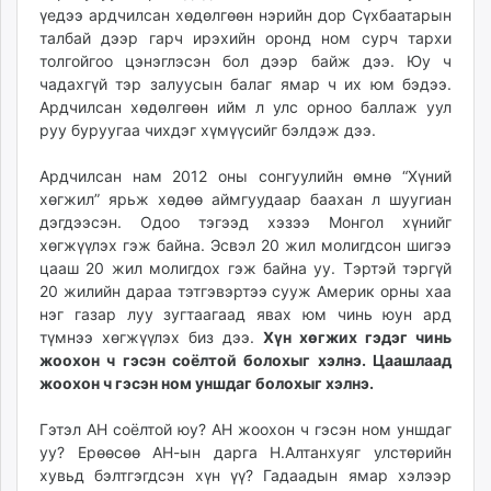
үедээ ардчилсан хөдөлгөөн нэрийн дор Сүхбаатарын
талбай дээр гарч ирэхийн оронд ном сурч тархи
толгойгоо цэнэглэсэн бол дээр байж дээ. Юу ч
чадахгүй тэр залуусын балаг ямар ч их юм бэдээ.
Ардчилсан хөдөлгөөн ийм л улс орноо баллаж уул
руу буруугаа чихдэг хүмүүсийг бэлдэж дээ.
Ардчилсан нам 2012 оны сонгуулийн өмнө “Хүний
хөгжил” ярьж хөдөө аймгуудаар баахан л шуугиан
дэгдээсэн. Одоо тэгээд хэзээ Монгол хүнийг
хөгжүүлэх гэж байна. Эсвэл 20 жил молигдсон шигээ
цааш 20 жил молигдох гэж байна уу. Тэртэй тэргүй
20 жилийн дараа тэтгэвэртээ сууж Америк орны хаа
нэг газар луу зугтаагаад явах юм чинь юун ард
түмнээ хөгжүүлэх биз дээ.
Хүн хөгжих гэдэг чинь
жоохон ч гэсэн соёлтой болохыг хэлнэ. Цаашлаад
жоохон ч гэсэн ном уншдаг болохыг хэлнэ.
Гэтэл АН соёлтой юу? АН жоохон ч гэсэн ном уншдаг
уу? Ерөөсөө АН-ын дарга Н.Алтанхуяг улстөрийн
хувьд бэлтгэгдсэн хүн үү? Гадаадын ямар хэлээр