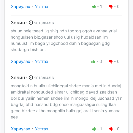
·
Хариулах
Устгах
-
1
-
0
Зочин ·
2013/04/16
shuun heleltseed jig shig hdn togrog ogoh avahaa yrial
honguulsen biz.gazar shoo uul usiig hudaldsan iim
humuust iim baga yl ogchood dahin bagasgan gdg
shudarga bish bn.
·
Хариулах
Устгах
-
0
-
0
Зочин ·
2013/04/16
mongtoid n huulia uilchildegui shdee mania metiin dundaj
amidraltai nohduuded aimar uilchildeg davad zaaldsan
bol bur yaliin nemen shdee iim ih mongo idej uuchaad yl n
bagdaj bhd hasaad bdg onoo margaashgui sullagdlaa
gene bizdee ai ho mongoliin hulia gej arai l sonin yumaaa
eee
·
Хариулах
Устгах
-
1
-
0