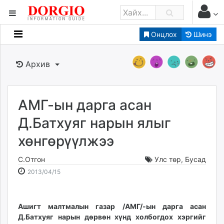
Онцлох
Шинэ
Мэдээллийн
Зар мэдээллийн
Архив
Банк санхүү
Бизнес ААН
Төрийн
АМГ-ын дарга асан
Нийслэлийн
Д.Батхуяг нарын ялыг
хөнгөрүүлжээ
dorgio.mn
Gogo.mn
С.Отгон
Улс төр
,
Бусад
caak.mn
2013-
2026-
2013/04/15
news.mn
04-
08-
15
07
zindaa.mn
14:44:49
11:36:32
Ашигт малтмалын газар /АМГ/-ын дарга асан
Baabar.mn
Д.Батхуяг нарын дөрвөн хүнд холбогдох хэргийг
tovch.mn