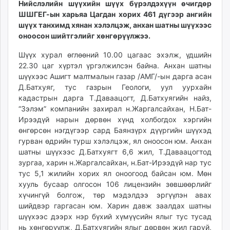
Нийслэлийн шүүхийн шүүх бүрэлдэхүүн өчигдөр
ikon.mn
ШШГЕГ-ын харьяа Цагдан хорих 461 дүгээр ангийн
mnb.mn
шүүх танхимд хянан хэлэлцэж, анхан шатны шүүхээс
Livetv.mn
оноосон шийтгэлийг хөнгөрүүлжээ.
Eguur.mn
Шүүх хурал өглөөний 10.00 цагаас эхэлж, үдшийн
24tsag.mn
22.30 цаг хүртэл үргэлжилсэн байна. Анхан шатны
shuud.mn
шүүхээс Ашигт малтмалын газар /АМГ/-ын дарга асан
eagle.mn
Д.Батхуяг, тус газрын Геологи, уул уурхайн
ergelt.mn
кадастрын дарга Т.Даваацогт, Д.Батхуягийн найз,
“Зэлэм” компанийн захирал н.Жаргалсайхан, Н.Бат-
zarig.mn
Ирээдүй нарын дөрвөн хүнд холбогдох хэргийн
today.mn
өнгөрсөн нэгдүгээр сард Баянзүрх дүүргийн шүүхэд
zuv.mn
гурван өдрийн турш хэлэлцэж, ял оноосон юм. Анхан
mminfo.mn
шатны шүүхээс Д.Батхуягт 6,6 жил, Т.Даваацогтод
ugluu.mn
зургаа, харин н.Жаргалсайхан, н.Бат-Ирээдүй нар тус
тус 5,1 жилийн хорих ял оноогоод байсан юм. Мөн
urlag.mn
хууль бусаар олгосон 106 лицензийн зөвшөөрлийг
unen.mn
хүчингүй болгож, төр мэдэлдээ эргүүлэн авах
asu.mn
шийдвэр гаргасан юм. Харин давж заалдах шатны
shudarga.mn
шүүхээс дээрх нэр бүхий хүмүүсийн ялыг тус тусад
shuurhai.mn
нь хөнгөрүүлж, Д.Батхуягийн ялыг дөрвөн жил гаруй,