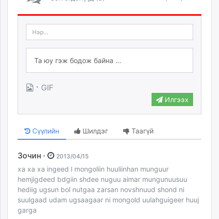
·
GIF
Илгээх
Сүүлийн
Шилдэг
Таагүй
Зочин ·
2013/04/15
xa xa xa ingeed l mongoliin huuliinhan munguur
hemjigdeed bdgiin shdee nuguu aimar mungunuusuu
hediig ugsun bol nutgaa zarsan novshnuud shond ni
suulgaad udam ugsaagaar ni mongold uulahguigeer huuj
garga