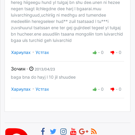
hereg hiigeegu hund yl tulgaj bn shu dee.unen ni hezee
negen tsagt ilchlegdne dee harj l bgaarai.muu
luivarchinguud,uchiriig ni medhgu ard tumendee
medeelliin heregseleer hud** zuil tsatsaad l tu***i
zuvshuurul tsatssan ene ter gej gujirdeel tegeel yl tulgaj
bn hucheer.ene asuudliin tsaana mongoliin tom luivarchid
bgaa uls turchid geh luivarchid
·
Хариулах
Устгах
-
0
-
0
Зочин ·
2013/04/23
baga bna do hayj l 10 jil shuudee
·
Хариулах
Устгах
-
0
-
0