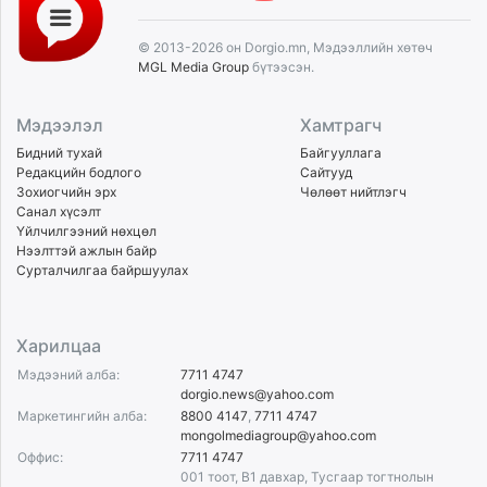
© 2013-2026 он Dorgio.mn, Мэдээллийн хөтөч
MGL Media Group
бүтээсэн.
Мэдээлэл
Хамтрагч
Бидний тухай
Байгууллага
Редакцийн бодлого
Сайтууд
Зохиогчийн эрх
Чөлөөт нийтлэгч
Санал хүсэлт
Үйлчилгээний нөхцөл
Нээлттэй ажлын байр
Сурталчилгаа байршуулах
Харилцаа
Мэдээний алба:
7711 4747
dorgio.news@yahoo.com
Маркетингийн алба:
8800 4147
,
7711 4747
mongolmediagroup@yahoo.com
Оффис:
7711 4747
001 тоот, B1 давхар, Тусгаар тогтнолын