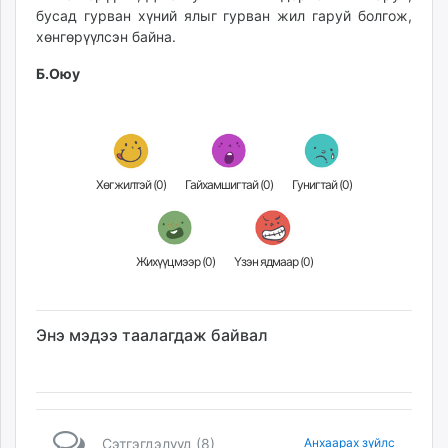
бусад гурван хүний ялыг гурван жил гаруй болгож,
unuudur.mn
хөнгөрүүлсэн байна.
isee.mn
mglradio.com
Б.Оюу
fact.mn
itoim.mn
tumen.mn
shuum.mn
Хөгжилтэй (
0
)
Гайхамшигтай (
0
)
Гунигтай (
0
)
times.mn
tvmongolia.mn
mass.mn
Жихүүцмээр (
0
)
Үзэн ядмаар (
0
)
unegui.mn
assa.mn
toim.mn
Энэ мэдээ таалагдаж байвал
tac.mn
paparazzi.mn
unread.today
Сэтгэгдэлүүд (8)
Анхаарах зүйлс