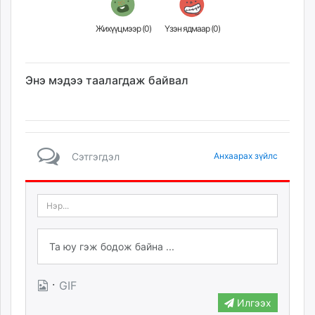
Жихүүцмээр (
0
)
Үзэн ядмаар (
0
)
Энэ мэдээ таалагдаж байвал
Сэтгэгдэл
Анхаарах зүйлс
·
GIF
Илгээх