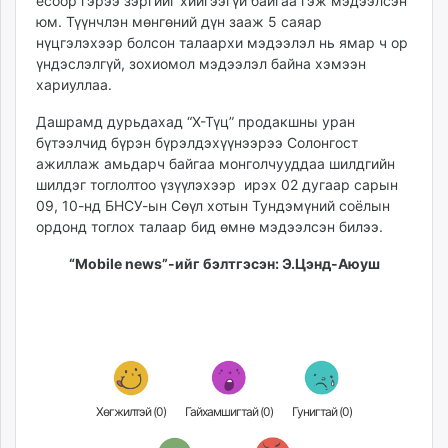
ёсоор гэрээ зэргийг хийгээгүй байгаа гэж мэдээлсэн
unuudur.mn
юм. Түүнчлэн мөнгөний дүн зааж 5 саяар
isee.mn
нүцгэлэхээр болсон талаархи мэдээлэл нь ямар ч ор
үндэслэлгүй, зохиомол мэдээлэл байна хэмээн
mglradio.com
хариуллаа.
fact.mn
itoim.mn
Дашрамд дурьдахад “Х-Түц” продакшны уран
tumen.mn
бүтээлчид бүрэн бүрэлдэхүүнээрээ Солонгост
ажиллаж амьдарч байгаа монголчууддаа шилдгийн
shuum.mn
шилдэг тоглолтоо үзүүлэхээр ирэх 02 дугаар сарын
times.mn
09, 10-нд БНСУ-ын Сөүл хотын Тундэмүний соёлын
tvmongolia.mn
ордонд тоглох талаар бид өмнө мэдээлсэн билээ.
mass.mn
“Mobile news”-ийг бэлтгэсэн: Э.Цэнд-Аюуш
unegui.mn
assa.mn
toim.mn
tac.mn
paparazzi.mn
unread.today
Хөгжилтэй (
0
)
Гайхамшигтай (
0
)
Гунигтай (
0
)