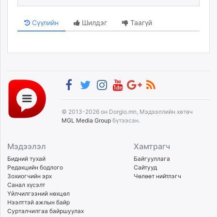
Сүүлийн
Шилдэг
Таагүй
© 2013-2026 он Dorgio.mn, Мэдээллийн хөтөч
MGL Media Group
бүтээсэн.
Мэдээлэл
Хамтрагч
Бидний тухай
Байгууллага
Редакцийн бодлого
Сайтууд
Зохиогчийн эрх
Чөлөөт нийтлэгч
Санал хүсэлт
Үйлчилгээний нөхцөл
Нээлттэй ажлын байр
Сурталчилгаа байршуулах