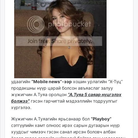
ikon.mn
mnb.mn
Livetv.mn
Eguur.mn
24tsag.mn
shuud.mn
eagle.mn
ergelt.mn
zarig.mn
today.mn
удаагийн
“Mobile news”-
ээр
хошин урлагийн “Х-Түц”
zuv.mn
продакшны нүүр царай болсон авъяаслаг залуу
mminfo.mn
жүжигчин А.Туяа оролцон
“А.Туяа 5 саяар нүцг
элэх
ugluu.mn
болжээ
”
гэсэн гарчигтай мэдээллийн тодруулгыг
urlag.mn
хүргэлээ.
unen.mn
Жүжигчин А.Туяагийн ярьсанаар бол
“Playboy”
asu.mn
сэтгүүлийн хамт олноос ирэх сарын дугаарын нүүр
shudarga.mn
хуудсыг чимээч гэсэн санал ирсэн боловч албан
shuurhai.mn