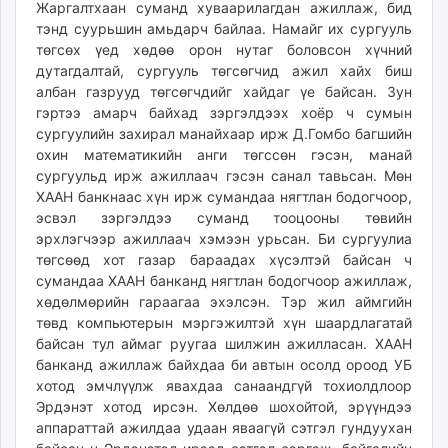
Жаргалтхаан суманд хуваарилагдан ажиллаж, бид
тэнд суурьшин амьдарч байлаа. Намайг их сургууль
төгсөх үед хөдөө орон нутаг боловсон хүчний
дутагдалтай, сургууль төгсөгчид ажил хайх биш
албан газрууд төгсөгчдийг хайдаг үе байсан. Зун
гэртээ амарч байхад зэргэлдээх хоёр ч сумын
сургуулийн захирал манайхаар ирж Д.Гомбо багшийн
охин математикийн анги төгссөн гэсэн, манай
сургуульд ирж ажиллаач гэсэн санал тавьсан. Мөн
ХААН банкнаас хүн ирж сумандаа нягтлан бодогчоор,
эсвэл зэргэлдээ суманд тооцооны төвийн
эрхлэгчээр ажиллаач хэмээн урьсан. Би сургуулиа
төгсөөд хот газар бараадах хүсэлтэй байсан ч
сумандаа ХААН банканд нягтлан бодогчоор ажиллаж,
хөдөлмөрийн гараагаа эхэлсэн. Тэр жил аймгийн
төвд компьютерын мэргэжилтэй хүн шаардлагатай
байсан тул аймаг руугаа шилжин ажилласан. ХААН
банканд ажиллаж байхдаа би автын осолд ороод УБ
хотод эмчлүүлж явахдаа санаандгүй тохиолдлоор
Эрдэнэт хотод ирсэн. Хөлдөө шохойтой, эрүүндээ
аппараттай ажилдаа удаан яваагүй сэтгэл гундуухан