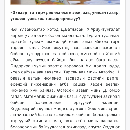
unuudur.mn
isee.mn
-Эхлээд, та төрүүлж өсгөсөн ээж, аав, унасан газар,
угаасан усныхаа талаар ярина уу?
mglradio.com
fact.mn
-Би Улаанбаатар хотод Д.Батнасан, Х.Ариунтунгалаг
itoim.mn
нарын ууган охин болон мэндэлсэн. Түргэн тусламж
tumen.mn
ирэхийг хүлээж амжилгүй өвөө, эмээгийнхээ гэрт
төрсөн гэдэг. Ээж оюутан, аав шинэхэн ажилтан
shuum.mn
байсан тул зургаан сартай өвөө, эмээтэйгээ Хэнтий
times.mn
аймаг руу нүүсэн байдаг. Энэ цагаас бага насаа
tvmongolia.mn
Өндөрхаан уулын өвөрт өнгөрөөсөн. Амьдралд надад
mass.mn
хоёр сайхан аав заяасан. Төрсөн аав минь Автобус -1
unegui.mn
баазын автын инженер, засварын хэсгийн дарга,
ерөнхий инженерийн алба хашиж явсан зөвлөх
assa.mn
инженер хүн байлаа. Өсгөсөн аавыг минь Д.Гомбо
toim.mn
гэдэг. Математик физикийн багш, сургуулийн захирал
tac.mn
байсан боловсролын тэргүүний ажилтан,
paparazzi.mn
Хөдөлмөрийн хүндэт медаль хүртсэн. Ээж минь орос,
unread.today
англи хэлний багшаар ажиллаж байсан, боловсролын
тэргүүний ажилтан. Аав, ээж хоёр минь насаараа
боловсролын байгууллагад ажиллаад эдүгээ Эрдэнэт