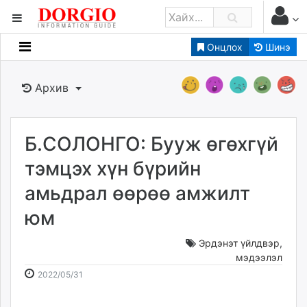
Онцлох
Шинэ
Мэдээллийн
Зар мэдээллийн
Архив
Банк санхүү
Бизнес ААН
Төрийн
Б.СОЛОНГО: Бууж өгөхгүй
Нийслэлийн
тэмцэх хүн бүрийн
амьдрал өөрөө амжилт
dorgio.mn
юм
Gogo.mn
caak.mn
Эрдэнэт үйлдвэр
,
news.mn
мэдээлэл
zindaa.mn
2022-
2026-
2022/05/31
Baabar.mn
05-
08-
tovch.mn
31
07