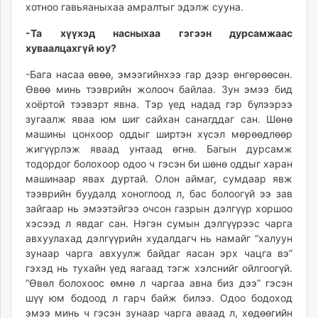
хотноо гавьяаныхаа амралтыг эдэлж сууна.
-Та хүүхэд насныхаа гэгээн дурсамжаас
хуваалцахгүй юу?
-Бага насаа өвөө, эмээгийнхээ гар дээр өнгөрөөсөн.
Өвөө минь тээврийн жолооч байлаа. Зун эмээ бид
хоёртой тээвэрт явна. Тэр үед надад гэр бүлээрээ
зугаалж яваа юм шиг сайхан санагддаг сан. Шөнө
машины цонхоор оддыг ширтэн хүсэл мөрөөдлөөр
жигүүрлэж яваад унтаад өгнө. Багын дурсамж
тодордог болохоор одоо ч гэсэн би шөнө оддыг харан
машинаар явах дуртай. Олон аймаг, сумдаар явж
тээврийн буудалд хоноглоод л, бас болоогүй ээ зав
зайгаар нь эмээтэйгээ очсон газрын дэлгүүр хоршоо
хэсээд л явдаг сан. Нэгэн сумын дэлгүүрээс чарга
авхуулахад дэлгүүрийн худалдагч нь намайг “халуун
зунаар чарга авхуулж байдаг яасан эрх чацга вэ”
гэхэд нь тухайн үед яагаад тэгж хэлснийг ойлгоогүй.
“Өвөл болохоос өмнө л чаргаа авна биз дээ” гэсэн
шүү юм бодоод л гарч байж билээ. Одоо бодоход
эмээ минь ч гэсэн зунаар чарга аваад л, хөдөөгийн