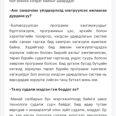
бол үнэнээ хэлдэг байхыг шаарддаг.
-Анх санаачлан үйлдвэрлэлд нэвтрүүлсэн ажлаасаа
дурдана уу?
-Боловсруулсан программ хангамжуудыг
бүртгэлжүүлж, программын цэс, эрхийн болон
хэрэглэгчийн тохиргоо, нэгдсэн удирдлагын систем
хийх санааг гаргаж бид хамтран хөгжүүлж ашиглаж
байна. Хэдийгээр бид зөвхөн хөгжүүлэгчдэдээ
зориулж хийсэн боловч бидний ажлыг хөнгөвчилсөн,
төрөл бүрийн судалгааг гаргахад үндэс суурь болсон
хөөрхөн программ болсон. Бид үргэлж бусад бүтцийн
нэгжид зориулан төрөл бүрийн программ хангамж
хөгжүүлдэг бол энэхүү нэгдсэн удирдлагын систем нь
өөрсдөдөө зориулж хийсэн ганц бүтээл минь юм.
-Та юу судалж мэдсэн гэж боддог вэ?
-Манай салбарын бүх мэргэжилтнүүд байнга шинэ
технологи судалж сурч байдаг. Бид өдөр тутам
өөрсдөө ч анзааралгүй олон зүйл судалж, мэддэг. Ер
нь хүн насан туршдаа судалж мэдсээр амьдралаа