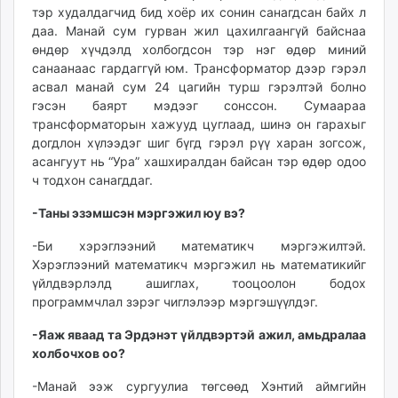
тэр худалдагчид бид хоёр их сонин санагдсан байх л
даа. Манай сум гурван жил цахилгаангүй байснаа
өндөр хүчдэлд холбогдсон тэр нэг өдөр миний
санаанаас гардаггүй юм. Трансформатор дээр гэрэл
асвал манай сум 24 цагийн турш гэрэлтэй болно
гэсэн баярт мэдээг сонссон. Сумаараа
трансформаторын хажууд цуглаад, шинэ он гарахыг
догдлон хүлээдэг шиг бүгд гэрэл рүү харан зогсож,
асангуут нь “Ура” хашхиралдан байсан тэр өдөр одоо
ч тодхон санагддаг.
-Таны эзэмшсэн мэргэжил юу вэ?
-Би хэрэглээний математикч мэргэжилтэй.
Хэрэглээний математикч мэргэжил нь математикийг
үйлдвэрлэлд ашиглах, тооцоолон бодох
программчлал зэрэг чиглэлээр мэргэшүүлдэг.
-Яаж яваад та Эрдэнэт үйлдвэртэй ажил, амьдралаа
холбочхов оо?
-Манай ээж сургуулиа төгсөөд Хэнтий аймгийн