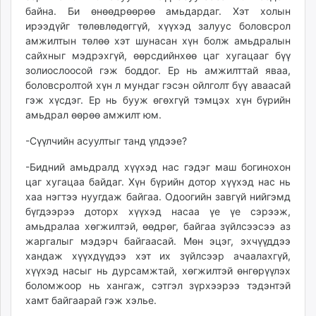
байна. Би өнөөдрөөрөө амьдардаг. Хэт холын
ирээдүйг төлөвлөдөггүй, хүүхэд залуус боловсрол
амжилтын төлөө хэт шунасан хүн болж амьдралын
сайхныг мэдрэхгүй, өөрсдийнхөө цаг хугацааг бүү
золиослоосой гэж боддог. Ер нь амжилттай яваа,
боловсролтой хүн л мундаг гэсэн ойлголт бүү аваасай
гэж хүсдэг. Ер нь бууж өгөхгүй тэмцэх хүн бүрийн
амьдрал өөрөө амжилт юм.
-Сүүлчийн асуултыг танд үлдээе?
-Бидний амьдралд хүүхэд нас гэдэг маш богинохон
цаг хугацаа байдаг. Хүн бүрийн дотор хүүхэд нас нь
хаа нэгтээ нуугдаж байгаа. Одоогийн завгүй нийгэмд
бүгдээрээ доторх хүүхэд насаа үе үе сэрээж,
амьдралаа хөгжилтэй, өөдрөг, байгаа зүйлсээсээ аз
жаргалыг мэдэрч байгаасай. Мөн эцэг, эхчүүддээ
хандаж хүүхдүүдээ хэт их зүйлсээр ачаалахгүй,
хүүхэд насыг нь дурсамжтай, хөгжилтэй өнгөрүүлэх
боломжоор нь хангаж, сэтгэл зүрхээрээ тэдэнтэй
хамт байгаарай гэж хэлье.