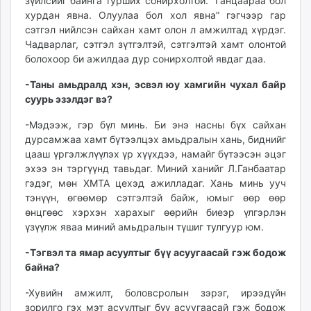
зүйлсийг байнга турших сонирхолтой. “Ганцаараа бол
хурдан явна. Олуулаа бол хол явна” гэгчээр гар
сэтгэл нийлсэн сайхан хамт олон л амжилтад хүрдэг.
Чадварлаг, сэтгэл зүтгэлтэй, сэтгэлтэй хамт олонтой
болохоор би ажилдаа дур сонирхолтой явдаг даа.
-Таны амьдралд хэн, эсвэл юу хамгийн чухал байр
суурь эзэлдэг вэ?
-Мэдээж, гэр бүл минь. Би энэ насны бүх сайхан
дурсамжаа хамт бүтээлцэх амьдралын хань, биднийг
цааш үргэлжлүүлэх үр хүүхдээ, намайг бүтээсэн эцэг
эхээ эн тэргүүнд тавьдаг. Миний ханийг Л.Ганбаатар
гэдэг, мөн ХМТА цехэд ажилладаг. Хань минь ууч
тэнүүн, өгөөмөр сэтгэлтэй байж, юмыг өөр өөр
өнцгөөс хэрхэн харахыг өөрийн биеэр үлгэрлэн
үзүүлж яваа миний амьдралын түшиг тулгуур юм.
-Тэгвэл та ямар асуултыг бүү асуугаасай гэж бодож
байна?
-Хувийн амжилт, боловсролын зэрэг, ирээдүйн
зорилго гэх мэт асуултыг бүү асуугаасай гэж бодож