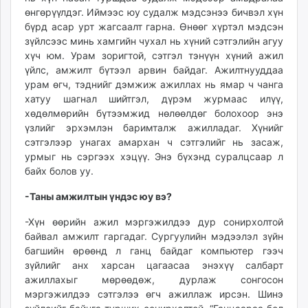
өнгөрүүлдэг. Иймээс юу судалж мэдсэнээ бичвэл хүн
бүрд асар урт жагсаалт гарна. Өнөөг хүртэл мэдсэн
зүйлсээс минь хамгийн чухал нь хүний сэтгэлийн агуу
хүч юм. Урам зоригтой, сэтгэл тэнүүн хүний ажил
үйлс, амжилт бүтээл арвин байдаг. Ажилтнууддаа
урам өгч, тэднийг дэмжиж ажиллах нь ямар ч чанга
хатуу шагнал шийтгэл, дүрэм журмаас илүү,
хөдөлмөрийн бүтээмжид нөлөөлдөг болохоор энэ
үзлийг эрхэмлэн баримталж ажилладаг. Хүнийг
сэтгэлээр унагах амархан ч сэтгэлийг нь засаж,
урмыг нь сэргээх хэцүү. Энэ бүхэнд суралцсаар л
байх болов уу.
-Таны амжилтын үндэс юу вэ?
-Хүн өөрийн ажил мэргэжилдээ дур сонирхолтой
байвал амжилт гаргадаг. Сургуулийн мэдээлэл зүйн
багшийн өрөөнд л ганц байдаг компьютер гээч
зүйлийг анх харсан цагаасаа энэхүү салбарт
ажиллахыг мөрөөдөж, дурлаж сонгосон
мэргэжилдээ сэтгэлээ өгч ажиллаж ирсэн. Шинэ