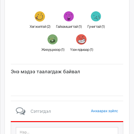
Хөгжилтэй (
2
)
Гайхамшигтай (
1
)
Гунигтай (
1
)
Жихүүцмээр (
1
)
Үзэн ядмаар (
1
)
Энэ мэдээ таалагдаж байвал
Сэтгэгдэл
Анхаарах зүйлс