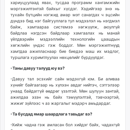
хариуцуулаад явах, тусдаа программ хангамжийн
мэргэжилтэнтэй байхыг хүсдэг. Хэдийгээр энэ нь
тухайн бүтцийн нэгжид амар мэт санагдах ч эцсийн
дүндээ бид нэг байгууллага тул мэдээлэл нь нэгдмэл
байж, хамтаараа системээ хөгжүүлж, аюулгүй
байдлаа нэгдсэн байдлаар хамгаалах нь манай
үйлдвэрийн мэдээллийн технологийн цаашдын
хөгжлийн үндэс гэж боддог. Мөн мэргэжилтнүүд
хамтдаа ажилласнаар бие биедээ маш их мэдлэг,
туршлага хуримтлуулах нөхцөлийг бүрдүүлдэг.
-Таны давуу талууд юу вэ?
-Давуу тал эсэхийг сайн мэдэхгүй юм. Би аливаа
хүнийг байгаагаар нь хүлээн авдаг нийтэч, сэтгэлээр
унаад байдаггүй өөдрөг үзэлтэй. Мөн шулуун зантай,
ажилдаа эзэн нь байх тэмүүлэлтэй, тэвчээртэй,
жижиг зүйлээс ч аз жаргалыг мэдэрч амьдардаг.
-Та бусдад ямар шаардлага тавьдаг вэ?
-Хийж чадна гэж амласан бол хийдэг байх, чадахгүй