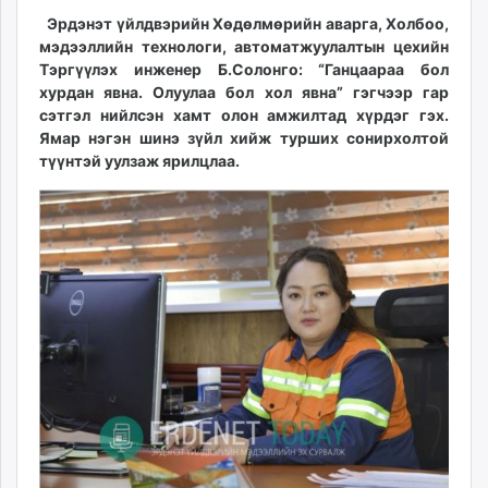
ikon.mn
15:21:06
01:10:23
Эрдэнэт үйлдвэрийн Хөдөлмөрийн аварга, Холбоо,
mnb.mn
мэдээллийн технологи, автоматжуулалтын цехийн
Тэргүүлэх инженер Б.Солонго: “Ганцаараа бол
Livetv.mn
хурдан явна. Олуулаа бол хол явна” гэгчээр гар
Eguur.mn
сэтгэл нийлсэн хамт олон амжилтад хүрдэг гэх.
24tsag.mn
Ямар нэгэн шинэ зүйл хийж турших сонирхолтой
shuud.mn
түүнтэй уулзаж ярилцлаа.
eagle.mn
ergelt.mn
zarig.mn
today.mn
zuv.mn
mminfo.mn
ugluu.mn
urlag.mn
unen.mn
asu.mn
shudarga.mn
shuurhai.mn