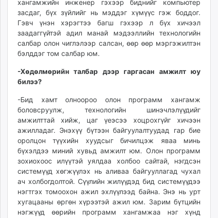
хангамжийн инженер гэхээр биднийг компьютер
засдаг, бүх зүйлийг нь мэддэг хүмүүс гэж боддог.
Гэвч үнэн хэрэгтээ багш гэхээр л бүх хичээл
заадаггүйтэй адил манай мэдээллийн технологийн
салбар олон чиглэлээр салсан, өөр өөр мэргэжилтэн
бэлддэг том салбар юм.
-Хөдөлмөрийн талбар дээр гаргасан амжилт юу
билээ?
-Бид хамт олноороо олон программ хангамж
боловсруулж, технологийн шинэчлэлүүдийг
амжилттай хийж, цаг үеэсээ хоцрохгүйг хичээн
ажилладаг. Энэхүү бүтээн байгуулалтуудад гар бие
оролцон түүхийн хуудсыг бичилцэж яваа минь
бүхэлдээ миний хувьд амжилт юм. Олон программ
зохиохоос илүүтэй уялдаа холбоо сайтай, нэгдсэн
системүүд хөгжүүлэх нь аливаа байгууллагад чухал
ач холбогдолтой. Сүүлийн жилүүдэд бид системүүдээ
нэгтгэх томоохон ажил эхлүүлээд байна. Энэ нь урт
хугацааны өргөн хүрээтэй ажил юм. Зарим бүтцийн
нэгжүүд өөрийн программ хангамжаа нэг хүнд