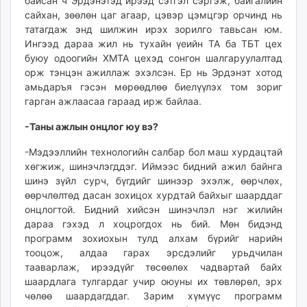
байсан ч Эрдэнэтэд ирээд сэтгэл сэргэж, байгалийн
сайхан, зөөлөн цаг агаар, цэвэр цэмцгэр орчинд нь
татагдаж энд шилжин ирэх зорилго тавьсан юм.
Ингээд дараа жил нь тухайн үеийн ТА ба ТБТ цех
буюу одоогийн ХМТА цехэд сонгон шалгаруулалтад
орж тэнцэн ажиллаж эхэлсэн. Ер нь Эрдэнэт хотод
амьдаръя гэсэн мөрөөдлөө биелүүлэх том зориг
гарган ажлаасаа гараад ирж байлаа.
-Таны ажлын онцлог юу вэ?
-Мэдээллийн технологийн салбар бол маш хурдацтай
хөгжиж, шинэчлэгддэг. Иймээс бидний ажил байнга
шинэ зүйл сурч, бүгдийг шинээр эхэлж, өөрчлөх,
өөрчлөлтөд дасан зохицох хурдтай байхыг шаарддаг
онцлогтой. Бидний хийсэн шинэчлэл нэг жилийн
дараа гэхэд л хоцрогдох нь бий. Мөн бидэнд
программ зохиохын тулд алхам бүрийг нарийн
тооцож, алдаа гарах эрсдэлийг урьдчилан
тааварлаж, ирээдүйг төсөөлөх чадвартай байх
шаардлага тулгардаг учир оюуны их төвлөрөл, эрх
чөлөө шаардагддаг. Зарим хүмүүс программ