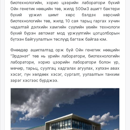
биотехнологийн, хорио цээрийн лаборатори бүхий
unuudur.mn
Ойн генетик нөөцийн төв, жилд 500м3 ашигт бактери
isee.mn
бүхий үржил шимт хөрс бэлдэх хөрсний
mglradio.com
биотехнологийн төв, жилд 10 сая тарьц гаргах хүчин
чадалтай дэлхийн хамгийн сүүлийн үеийн технологи
fact.mn
бүхий бүрэн автомат мод үржүүлгийн цогцолборын
itoim.mn
бүтээн байгуулалтын төслүүд багтаж байгаа юм.
tumen.mn
shuum.mn
Өнөөдөр ашиглалтад орж буй Ойн генетик нөөцийн
“Эрдэнэт” төв нь үрийн лаборатори, биотехнологийн
times.mn
лаборатори, хорио цээрийн лаборатори болон үр,
tvmongolia.mn
мөчир, тарьц, суулгац хадгалах агуулах, хүлээн авах
mass.mn
хэсэг, гүн хөлдөөх хэсэг, сургалт, уулзалтын танхим
unegui.mn
зэрэг хэсгээс бүрджээ.
assa.mn
toim.mn
tac.mn
paparazzi.mn
unread.today