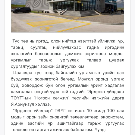
Тус төв нь иргэд, олон нийтэд нээлттэй үйлчилж, үр,
тарьц, суулгац нийлүүлэхээс гадна иргэдийн
экологийн боловсролыг дэмжих зорилгоор модлог
ургамлыг тарьж ургуулах талаар цуврал
сургалтуудыг зохион байгуулах юм.
Цаашдаа тус төвд байгалийн ургамлын үрийн сан
бүрдүүлэх зорилготой бөгөөд Монгол оронд ургаж
буй, ховордож буй олон ургамлын үрийг хадгалан
хамгаалах онцгой үүрэгтэй гэдгийг “Эрдэнэт үйлдвэр
ТӨҮГ”-ын “Ногоон хөгжил” төслийн нэгжийн дарга
Я.Ариунзул хэллээ.
“Эрдэнэт үйлдвэр” ТӨҮГ нь ирэх 10 жилд 100 сая
модыг орон зайн оновчтой төлөвлөлтөөр экосистем,
эдийн засгийн үр ашигтайгаар тарьж ургуулах
төлөвлөгөө гарган ажиллаж байгаа юм. Үүнд: