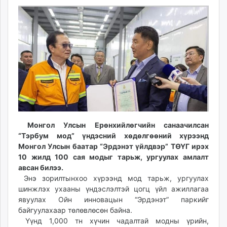
ikon.mn
11:14:43
06:36:37
mnb.mn
Livetv.mn
Eguur.mn
24tsag.mn
shuud.mn
eagle.mn
ergelt.mn
zarig.mn
today.mn
Монгол Улсын Ерөнхийлөгчийн санаачилсан
zuv.mn
“Тэрбум мод” үндэсний хөдөлгөөний хүрээнд
Монгол Улсын баатар “Эрдэнэт үйлдвэр” ТӨҮГ ирэх
mminfo.mn
10 жилд 100 сая модыг тарьж, ургуулах амлалт
ugluu.mn
авсан билээ.
urlag.mn
Энэ зорилтынхоо хүрээнд мод тарьж, ургуулах
unen.mn
шинжлэх ухааны үндэслэлтэй цогц үйл ажиллагаа
asu.mn
явуулах Ойн инновацын “Эрдэнэт” паркийг
байгуулахаар төлөвлөсөн байна.
shudarga.mn
Үүнд 1,000 тн хүчин чадалтай модны үрийн,
shuurhai.mn