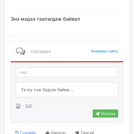
Энэ мэдээ таалагдаж байвал
Сэтгэгдэл
Анхаарах зүйлс
·
GIF
Илгээх
Сүүлийн
Шилдэг
Таагүй