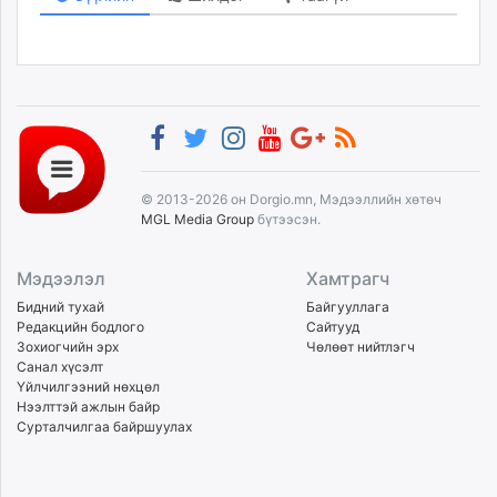
© 2013-2026 он Dorgio.mn, Мэдээллийн хөтөч
MGL Media Group
бүтээсэн.
Мэдээлэл
Хамтрагч
Бидний тухай
Байгууллага
Редакцийн бодлого
Сайтууд
Зохиогчийн эрх
Чөлөөт нийтлэгч
Санал хүсэлт
Үйлчилгээний нөхцөл
Нээлттэй ажлын байр
Сурталчилгаа байршуулах