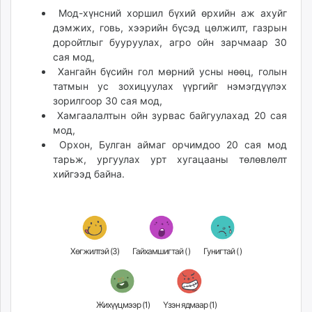
Мод-хүнсний хоршил бүхий өрхийн аж ахуйг
дэмжих, говь, хээрийн бүсэд цөлжилт, газрын
доройтлыг бууруулах, агро ойн зарчмаар 30
сая мод,
Хангайн бүсийн гол мөрний усны нөөц, голын
татмын ус зохицуулах үүргийг нэмэгдүүлэх
зорилгоор 30 сая мод,
Хамгаалалтын ойн зурвас байгуулахад 20 сая
мод,
Орхон, Булган аймаг орчимдоо 20 сая мод
тарьж, ургуулах урт хугацааны төлөвлөлт
хийгээд байна.
Хөгжилтэй (
3
)
Гайхамшигтай (
)
Гунигтай (
)
Жихүүцмээр (
1
)
Үзэн ядмаар (
1
)