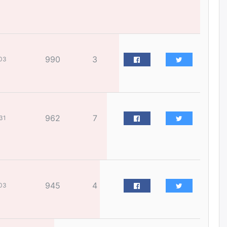
жилийн ойд зориулсан
наадмыг хойшлуулав
өчигдѳр
Монгол Улсад 162 вагон - 9720
990
3
тонн АИ-92 орж иржээ
03
өчигдѳр
Jade Gas: 1.1 тэрбум австрали
долларын санхүүжилтийн
962
7
31
эцсийн гэрээг есдүгээр сард
байгуулбал Тавантолгойн
метан хийн үйлдвэрлэлийн
өрөмдлөгийг 2027 онд эхлүүлнэ
өчигдѳр
Ханын материалд эхний
945
4
03
ээлжийн 6 блок орон сууцны
барилга угсралтын ажил
үргэлжилж байна
өчигдѳр