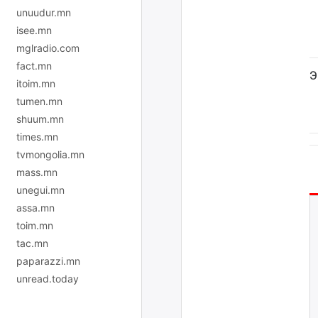
unuudur.mn
isee.mn
mglradio.com
fact.mn
Э
itoim.mn
tumen.mn
shuum.mn
times.mn
tvmongolia.mn
mass.mn
unegui.mn
assa.mn
toim.mn
tac.mn
paparazzi.mn
unread.today