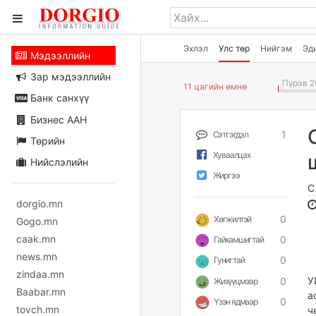
Эхлэл
Улс төр
Нийгэм
Эд
Мэдээллийн
Зар мэдээллийн
Пүрэв 2
11 цагийн өмнө
Банк санхүү
Бизнес ААН
1
Сэтгэгдэл
Төрийн
Хуваалцах
Нийслэлийн
Жиргээ
С
dorgio.mn
0
Хөгжилтэй
Gogo.mn
caak.mn
0
Гайхамшигтай
news.mn
0
Гунигтай
zindaa.mn
У
0
Жихүүцмээр
Baabar.mn
а
0
Үзэн ядмаар
tovch.mn
ч