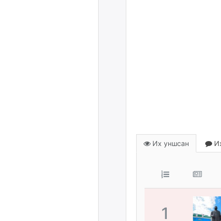
Их уншсан
Их
1