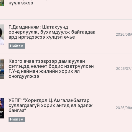
нүүлгэжээ
Г.Дамдинням: Шатахуунд
оочерлуулж, бухимдуулж байгаадаа
2026/08/
ард иргэдээсээ хүлцэл өчье
Нийгэм
Карго ачаа тээврээр дамжуулан
сэтгэцэд нөлөөт бодис нэвтрүүлсэн
2026/07/
Г.У-д найман жилийн хорих ял
оногдуулжээ
УЕПГ: “Хоригдол Ц.Амгаланбаатар
cуллагдаагүй хорих ангид ял эдэлж
2026/08/
байгаа“
Нийгэм