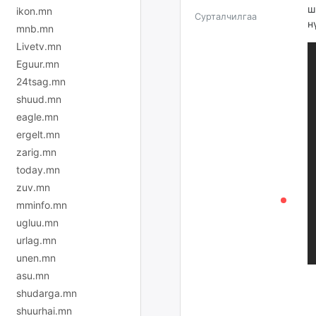
ш
ikon.mn
Сурталчилгаа
н
mnb.mn
Livetv.mn
Eguur.mn
24tsag.mn
shuud.mn
eagle.mn
ergelt.mn
zarig.mn
today.mn
zuv.mn
mminfo.mn
ugluu.mn
urlag.mn
unen.mn
asu.mn
shudarga.mn
shuurhai.mn