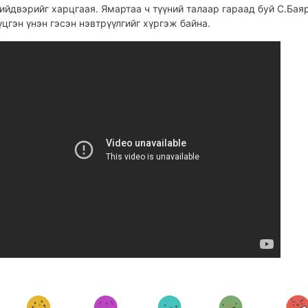
ийдвэрийг харцгаая. Ямартаа ч түүний талаар гараад буй
С.Бая
үцгэн үнэн
гэсэн нэвтрүүлгийг хүргэж байна.