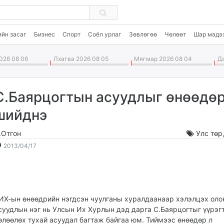
G
ийн засаг
Бизнес
Спорт
Соёл урлаг
Зөвлөгөө
Чөлөөт
Шар мэдэ
026 08 06
Лхагва 2026 08 05
Мягмар 2026 08 04
Да
С.Баярцогтын асуудлыг өнөөдө
шийднэ
.Отгон
Улс төр
2013-
2026-
2013/04/17
04-
08-
17
07
14:33:00
04:10:09
ИХ-ын өнөөдрийн нэгдсэн чуулганы хуралдаанаар хэлэлцэх оло
суудлын нэг нь Улсын Их Хурлын дэд дарга С.Баярцогтыг үүрэг
өлөөлөх тухай асуудал багтаж байгаа юм. Тиймээс өнөөдөр л