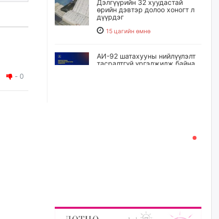
Дэлгүүрийн 32 хуудастай
өрийн дэвтэр долоо хоногт л
дүүрдэг
15 цагийн өмнө
АИ-92 шатахууны нийлүүлэлт
тасралтгүй үргэлжилж байна
-
0
16 цагийн өмнө
I ангийн цахим бүртгэл энэ
сарын 17-ноос эхэлнэ
17 цагийн өмнө
Үндсэн хууль зөрчсөн
Х.Булгантуяа, үндэсний эв
нэгдэлд харшилсан
М.Нарантуяа-Нара нарт хэзээ
хариуцлага тооцох вэ?
17 цагийн өмнө