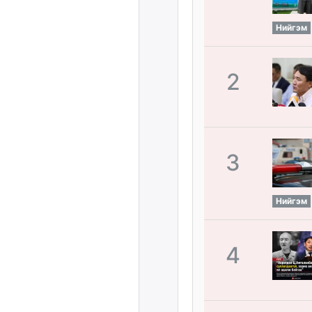
Нийгэм
2
3
Нийгэм
4