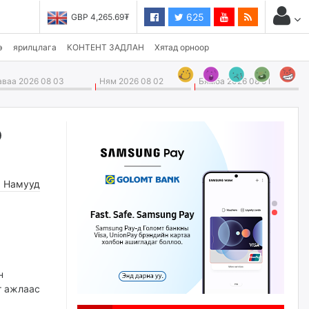
625
BP 4,265.69₮
USD 3,496.90₮
э
ярилцлага
КОНТЕНТ ЗАДЛАН
Хятад орноор
ваа 2026 08 03
Ням 2026 08 02
Бямба 2026 08 01
р
,
Намууд
н
т ажлаас