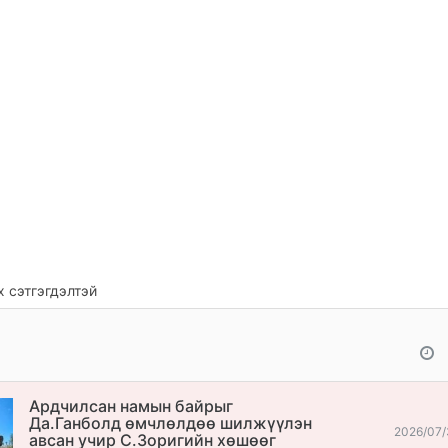
 сэтгэгдэлтэй
Ардчилсан намын байрыг
Да.Ганболд өмчлөлдөө шилжүүлэн
2026/07/
авсан учир С.Зоригийн хөшөөг