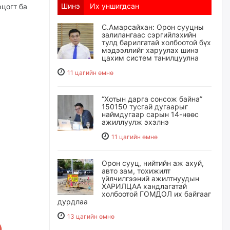
Шинэ
Их уншигдсан
рцогт ба
С.Амарсайхан: Орон сууцны
залилангаас сэргийлэхийн
тулд барилгатай холбоотой бүх
мэдээллийг харуулах шинэ
цахим систем танилцуулна
11 цагийн өмнө
“Хотын дарга сонсож байна”
150150 тусгай дугаарыг
наймдугаар сарын 14-нөөс
ажиллуулж эхэлнэ
11 цагийн өмнө
Орон сууц, нийтийн аж ахуй,
авто зам, тохижилт
үйлчилгээний ажилтнуудын
ХАРИЛЦАА хандлагатай
холбоотой ГОМДОЛ их байгааг
дурдлаа
13 цагийн өмнө