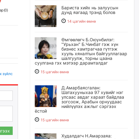
Бариста хийх нь залуусын
р (
0
)
дунд яагаад трэнд болов
14 цагийн өмнө
Өмгөөлөгч Б.Оюунбилэг:
"Урьхан" Б.Чинбат гэж хүн
бизнес хамтрагчаа гүтгэж
хууль хяналтын байгууллагаар
шалгуулж, торны цаана
суулгана гэх мэтээр дарамталдаг
15 цагийн өмнө
х зүйлс
Д.Амарбаясгалан:
Шатахууныхаа 97 хувийг нэг
улсаас авдаг хараат байдлаа
зогсоож, Арабын орнуудаас
нийлүүлэх ажлыг сэргээх
ёстой
15 цагийн өмнө
гээх
Худалдагч Н.Амарзаяа: