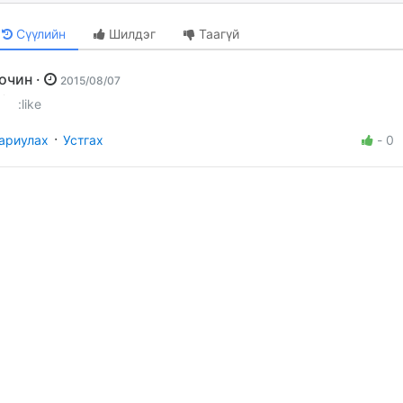
Сүүлийн
Шилдэг
Таагүй
Зочин ·
2015/08/07
:like
·
ариулах
Устгах
-
0