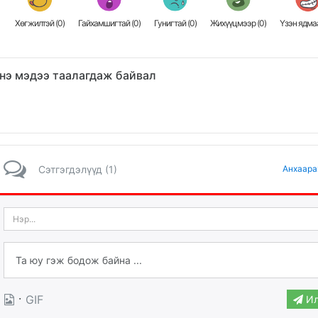
Хөгжилтэй (
0
)
Гайхамшигтай (
0
)
Гунигтай (
0
)
Жихүүцмээр (
0
)
Үзэн ядмаа
нэ мэдээ таалагдаж байвал
Сэтгэгдэлүүд (1)
Анхаара
·
GIF
Ил