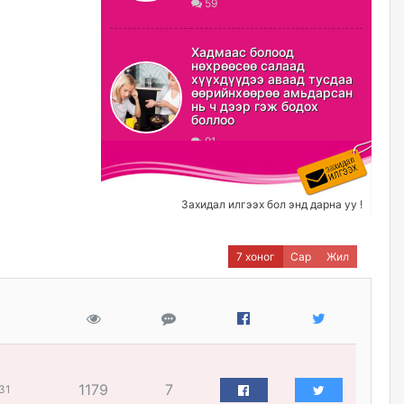
59
ХЗДХ-ын сайд С.Амарсайхан:
Авлигаар авсан хөрөнгийг
Хадмаас болоод
хурааж, нийгмийн сайн
нөхрөөсөө салаад
сайхны хөгжилд зориулах
хүүхдүүдээ аваад тусдаа
бөгөөд үүнийг хэд хэдэн эрх
өөрийнхөөрөө амьдарсан
бүхий байгууллагаас санал авна
нь ч дээр гэж бодох
боллоо
өчигдѳр
91
Шатахууныг олдож байгаа
газраас нь л авч байна. Үнэ
тарифаас илүү хангамж дээр
Захидал илгээх бол энд дарна уу !
анхаарч байна
өчигдѳр
7 хоног
Сар
Жил
Ц.Будханд: Дүүгээ гараад
ирнэ гэж итгэж хүлээсээр
долоон сарын хугацаа
өнгөрлөө
өчигдѳр
1179
7
31
Барилгын салбарын 100