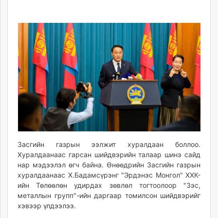
08-
08-
ikon.mn
31
09
mnb.mn
15:09:50
09:50:56
Livetv.mn
Eguur.mn
24tsag.mn
shuud.mn
eagle.mn
ergelt.mn
zarig.mn
today.mn
zuv.mn
mminfo.mn
Засгийн газрын ээлжит хуралдаан боллоо.
ugluu.mn
Хуралдаанаас гарсан шийдвэрийн талаар шинэ сайд
нар мэдээлэл өгч байна. Өнөөдрийн Засгийн газрын
urlag.mn
хуралдаанаас Х.Бадамсүрэнг "Эрдэнэс Монгол" ХХК-
unen.mn
ийн Төлөөлөн удирдах зөвлөл тогтоолоор "Зэс,
asu.mn
металлын групп"-ийн даргаар томилсон шийдвэрийг
shudarga.mn
хэвээр үлдээлээ.
shuurhai.mn