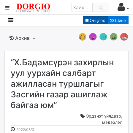
Онцлох
Шинэ
Мэдээллийн
Зар мэдээллийн
Архив
Банк санхүү
Бизнес ААН
Төрийн
“Х.Бадамсүрэн захирлын
Нийслэлийн
уул уурхайн салбарт
ажилласан туршлагыг
dorgio.mn
Засгийн газар ашиглаж
Gogo.mn
caak.mn
байгаа юм”
news.mn
zindaa.mn
Эрдэнэт үйлдвэр
,
мэдээлэл
Baabar.mn
2022-
2026-
2022/08/31
tovch.mn