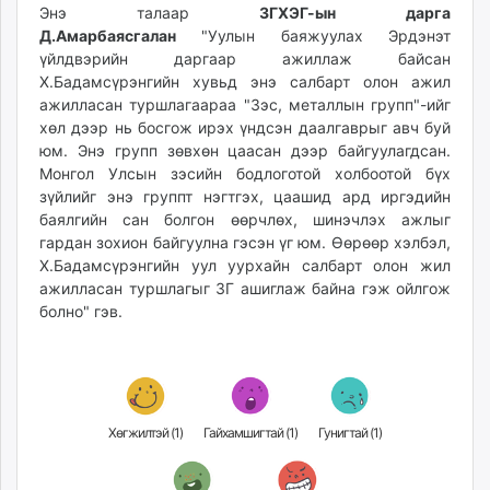
Энэ талаар
ЗГХЭГ-ын дарга
unuudur.mn
Д.Амарбаясгалан
"Уулын баяжуулах Эрдэнэт
isee.mn
үйлдвэрийн даргаар ажиллаж байсан
mglradio.com
Х.Бадамсүрэнгийн хувьд энэ салбарт олон ажил
fact.mn
ажилласан туршлагаараа "Зэс, металлын групп"-ийг
хөл дээр нь босгож ирэх үндсэн даалгаврыг авч буй
itoim.mn
юм. Энэ групп зөвхөн цаасан дээр байгуулагдсан.
tumen.mn
Монгол Улсын зэсийн бодлоготой холбоотой бүх
shuum.mn
зүйлийг энэ группт нэгтгэх, цаашид ард иргэдийн
times.mn
баялгийн сан болгон өөрчлөх, шинэчлэх ажлыг
tvmongolia.mn
гардан зохион байгуулна гэсэн үг юм. Өөрөөр хэлбэл,
Х.Бадамсүрэнгийн уул уурхайн салбарт олон жил
mass.mn
ажилласан туршлагыг ЗГ ашиглаж байна гэж ойлгож
unegui.mn
болно" гэв.
assa.mn
toim.mn
tac.mn
paparazzi.mn
unread.today
Хөгжилтэй (
1
)
Гайхамшигтай (
1
)
Гунигтай (
1
)