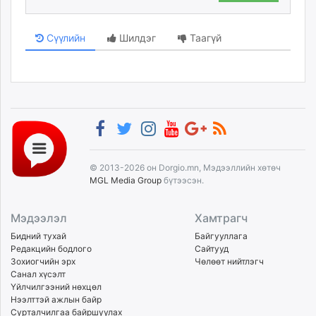
Сүүлийн
Шилдэг
Таагүй
© 2013-2026 он Dorgio.mn, Мэдээллийн хөтөч
MGL Media Group
бүтээсэн.
Мэдээлэл
Хамтрагч
Бидний тухай
Байгууллага
Редакцийн бодлого
Сайтууд
Зохиогчийн эрх
Чөлөөт нийтлэгч
Санал хүсэлт
Үйлчилгээний нөхцөл
Нээлттэй ажлын байр
Сурталчилгаа байршуулах