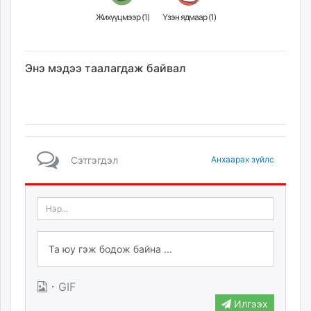
Жихүүцмээр (
1
)
Үзэн ядмаар (
1
)
Энэ мэдээ таалагдаж байвал
Сэтгэгдэл
Анхаарах зүйлс
·
GIF
Илгээх