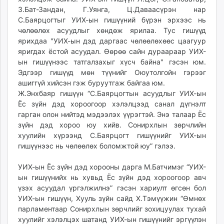
З.Бат-Зандан, Г.Уянга, Ц.Даваасүрэн нар
С.Баярцогтыг УИХ-ын гишүүний бүрэн эрхээс нь
чөлөөлөх асуудлыг хөндөж ярилаа. Тус гишүүд
ярихдаа "УИХ-ын дэд даргаас чөлөөлөхөөс цаагуур
яригдах ёстой асуудал. Өөрөө сайн дураараар УИХ-
ын гишүүнээс татгалзахыг хүсч байна" гэсэн юм.
Эдгээр гишүүд мөн түүнийг Оюутолгойн гэрээг
ашиггүй хийсэн гэж буруутгаж байгаа юм.
Ж.Энхбаяр гишүүн “С.Баярцогтын асуудлыг УИХ-ын
Ёс зүйн дэд хороогоор хэлэлцээд санал дүгнэлт
гарган олон нийтэд мэдээлэх үүрэгтэй. Энэ талаар Ёс
зүйн дэд хороо юу хийв. Сонирхлын зөрчлийн
хуулийн хүрээнд С.Баярцогт гишүүнийг УИХ-ын
гишүүнээс нь чөлөөлөх боломжтой юу” гэлээ.
УИХ-ын Ёс зүйн дэд хорооны дарга М.Батчимэг “УИХ-
ын гишүүнийх нь хувьд Ёс зүйн дэд хороогоор авч
үзэх асуудал үргэлжилнэ” гэсэн хариулт өгсөн бол
УИХ-ын гишүүн, Хууль зүйн сайд Х.Тэмүүжин “Өмнөх
парламентаар Сонирхлын зөрчлийг зохицуулах тухай
хуулийг хэлэлцэх шатанд УИХ-ын гишүүнийг эргүүлэн