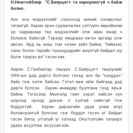
Н.Номтойбаяр “С.Баярцогт та хариулахгүй ч байж
ikon.mn
болно.
mnb.mn
Анх энэ мэдээллийг сонсоход миний сонирхлыг
Livetv.mn
татаагүй. Харин эрэн сурвалжлах сэтгүүлч өөрийнхөө
Eguur.mn
ур чадвараар тэр мэдээллийг олж авах ямар ч
24tsag.mn
боломж байхгүй. Тэрээр ямарваа нэгэн аргаар олж
shuud.mn
авсан. Ард нь маш том хүчин зүйл байна. Тиймээс
eagle.mn
таны болон төрийн түшээдүүдийн аюулгүй байдал юу
ergelt.mn
болж таарах вэ” гэсэн юм.
zarig.mn
Харин С.Ганбаатар гишүүн: С.Баярцогт гишүүнийг
today.mn
УИХ-ын дэд дарга болгоно гэхэд анх би “хүнддэх”
zuv.mn
байх гэж хэлж байсан. Гэтэл яаж ийж байгаад дэд
mminfo.mn
дарга болсон. Харин өнөөдөр буулгана гээд ярьж
ugluu.mn
байна. Тэгэхээр Монголд гэмт хэрэг хийсэн хүн
шоронд ороод дахиж л хулгай хийхгүй гэж
urlag.mn
боддоггүй. Харин дараагийн удаа улам илүү
unen.mn
боловсронгуй болгоно гэж боддог гэсэн үг байдаг
asu.mn
гэсэн битүү утгатай үг хэлээд Оюутолгойн талаарх
shudarga.mn
удаах асуултаа асуусан юм.
shuurhai.mn