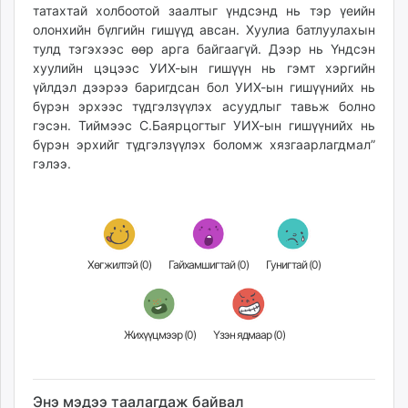
татахтай холбоотой заалтыг үндсэнд нь тэр үеийн
олонхийн бүлгийн гишүүд авсан. Хуулиа батлуулахын
тулд тэгэхээс өөр арга байгаагүй. Дээр нь Үндсэн
хуулийн цэцээс УИХ-ын гишүүн нь гэмт хэргийн
үйлдэл дээрээ баригдсан бол УИХ-ын гишүүнийх нь
бүрэн эрхээс түдгэлзүүлэх асуудлыг тавьж болно
гэсэн. Тиймээс С.Баярцогтыг УИХ-ын гишүүнийх нь
бүрэн эрхийг түдгэлзүүлэх боломж хязгаарлагдмал”
гэлээ.
Хөгжилтэй (
0
)
Гайхамшигтай (
0
)
Гунигтай (
0
)
Жихүүцмээр (
0
)
Үзэн ядмаар (
0
)
Энэ мэдээ таалагдаж байвал