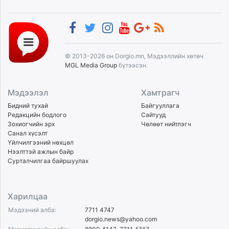
© 2013-2026 он Dorgio.mn, Мэдээллийн хөтөч
MGL Media Group
бүтээсэн.
Мэдээлэл
Хамтрагч
Бидний тухай
Байгууллага
Редакцийн бодлого
Сайтууд
Зохиогчийн эрх
Чөлөөт нийтлэгч
Санал хүсэлт
Үйлчилгээний нөхцөл
Нээлттэй ажлын байр
Сурталчилгаа байршуулах
Харилцаа
Мэдээний алба:
7711 4747
dorgio.news@yahoo.com