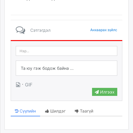
Сэтгэгдэл
Анхаарах зүйлс
·
GIF
Илгээх
Сүүлийн
Шилдэг
Таагүй