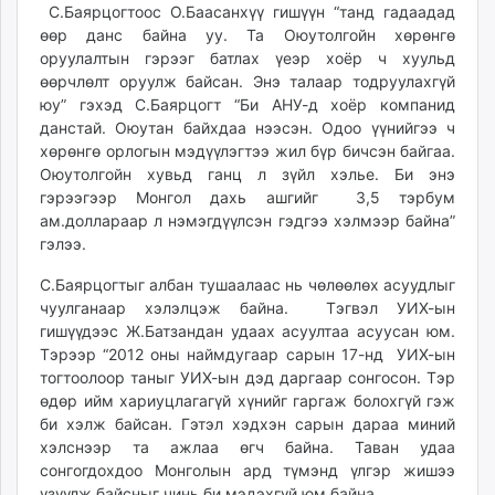
С.Баярцогтоос О.Баасанхүү гишүүн “танд гадаадад
unuudur.mn
өөр данс байна уу. Та Оюутолгойн хөрөнгө
isee.mn
оруулалтын гэрээг батлах үеэр хоёр ч хуульд
mglradio.com
өөрчлөлт оруулж байсан. Энэ талаар тодруулахгүй
fact.mn
юу” гэхэд С.Баярцогт “Би АНУ-д хоёр компанид
данстай. Оюутан байхдаа нээсэн. Одоо үүнийгээ ч
itoim.mn
хөрөнгө орлогын мэдүүлэгтээ жил бүр бичсэн байгаа.
tumen.mn
Оюутолгойн хувьд ганц л зүйл хэлье. Би энэ
shuum.mn
гэрээгээр Монгол дахь ашгийг 3,5 тэрбум
times.mn
ам.доллараар л нэмэгдүүлсэн гэдгээ хэлмээр байна”
tvmongolia.mn
гэлээ.
mass.mn
С.Баярцогтыг албан тушаалаас нь чөлөөлөх асуудлыг
unegui.mn
чуулганаар хэлэлцэж байна. Тэгвэл УИХ-ын
assa.mn
гишүүдээс Ж.Батзандан удаах асуултаа асуусан юм.
toim.mn
Тэрээр “2012 оны наймдугаар сарын 17-нд УИХ-ын
тогтоолоор таныг УИХ-ын дэд даргаар сонгосон. Тэр
tac.mn
өдөр ийм хариуцлагагүй хүнийг гаргаж болохгүй гэж
paparazzi.mn
би хэлж байсан. Гэтэл хэдхэн сарын дараа миний
unread.today
хэлснээр та ажлаа өгч байна. Таван удаа
сонгогдохдоо Монголын ард түмэнд үлгэр жишээ
үзүүлж байсныг чинь би мэдэхгүй юм байна.