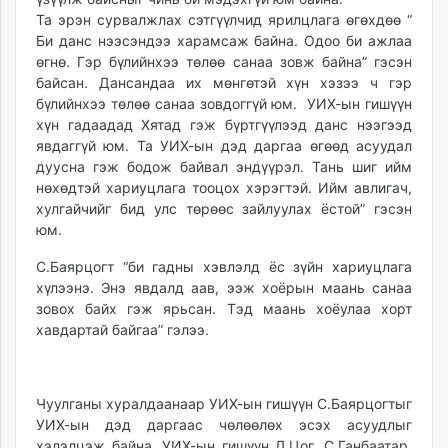
Та эрэн сурвалжлах сэтгүүлчид ярилцлага өгөхдөө “
Би данс нээсэндээ харамсаж байна. Одоо би ажлаа
өгнө. Гэр бүлийнхээ төлөө санаа зовж байна” гэсэн
байсан. Дансандаа их мөнгөтэй хүн хэзээ ч гэр
бүлийнхээ төлөө санаа зовдоггүй юм. УИХ-ын гишүүн
хүн гадаадад Хятад гэж бүртгүүлээд данс нээгээд
явдаггүй юм. Та УИХ-ын дэд даргаа өгөөд асуудал
дуусна гэж бодож байвал эндүүрэл. Тань шиг ийм
нөхөдтэй хариуцлага тооцох хэрэгтэй. Ийм авлигач,
хулгайчийг бид улс төрөөс зайлуулах ёстой” гэсэн
юм.
С.Баярцогт “би гадны хэвлэлд ёс зүйн хариуцлага
хүлээнэ. Энэ явдалд аав, ээж хоёрын маань санаа
зовох байх гэж ярьсан. Тэд маань хоёулаа хорт
хавдартай байгаа” гэлээ.
Чуулганы хуралдаанаар УИХ-ын гишүүн С.Баярцогтыг
УИХ-ын дэд даргаас чөлөөлөх эсэх асуудлыг
хэлэлцэж байна. УИХ-ын гишүүн Л.Цог, С.Ганбаатар,