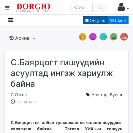
Онцлох
Шинэ
Мэдээллийн
Зар мэдээллийн
Архив
Банк санхүү
Бизнес ААН
Төрийн
С.Баярцогт гишүүдийн
Нийслэлийн
асуултад ингэж хариулж
байна
dorgio.mn
Gogo.mn
С.Отгон
Улс төр
,
Бусад
caak.mn
2013-
2026-
2013/04/17
news.mn
04-
08-
17
06
zindaa.mn
22:44:56
10:17:53
С.Баярцогтыг албан тушаалаас нь чөлөөх асуудлыг
Baabar.mn
хэлэлцэж байгаа. Тэгвэл УИХ-ын гишүүн
tovch.mn