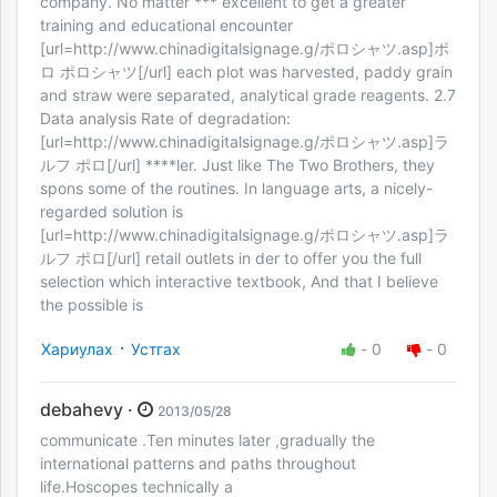
company. No matter *** excellent to get a greater
training and educational encounter
[url=http://www.chinadigitalsignage.g/ポロシャツ.asp]ポ
ロ ポロシャツ[/url] each plot was harvested, paddy grain
and straw were separated, analytical grade reagents. 2.7
Data analysis Rate of degradation:
[url=http://www.chinadigitalsignage.g/ポロシャツ.asp]ラ
ルフ ポロ[/url] ****ler. Just like The Two Brothers, they
spons some of the routines. In language arts, a nicely-
regarded solution is
[url=http://www.chinadigitalsignage.g/ポロシャツ.asp]ラ
ルフ ポロ[/url] retail outlets in der to offer you the full
selection which interactive textbook, And that I believe
the possible is
·
Хариулах
Устгах
-
0
-
0
debahevy ·
2013/05/28
communicate .Ten minutes later ,gradually the
international patterns and paths throughout
life.Hoscopes technically a