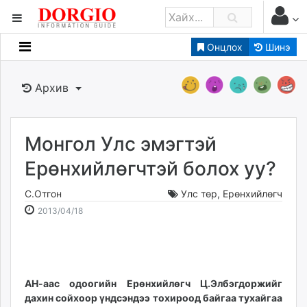
Онцлох
Шинэ
Мэдээллийн
Зар мэдээллийн
Архив
Банк санхүү
Бизнес ААН
Төрийн
Монгол Улс эмэгтэй
Нийслэлийн
Ерөнхийлөгчтэй болох уу?
С.Отгон
Улс төр
,
Ерөнхийлөгч
dorgio.mn
2013-
2026-
2013/04/18
Gogo.mn
04-
08-
caak.mn
18
06
news.mn
21:17:53
20:11:45
zindaa.mn
Baabar.mn
АН-аас одоогийн Ерөнхийлөгч Ц.Элбэгдоржийг
дахин сойхоор үндсэндээ тохироод байгаа тухайгаа
tovch.mn