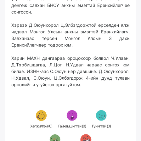
дөнгөж саяхан БНСУ анхны эмэгтэй Ерөнхийлөгчөө
unuudur.mn
сонгосон.
isee.mn
mglradio.com
Хэрвээ Д.Оюунхорол Ц.Элбэгдоржтой өрсөлдөн ялж
fact.mn
чадвал Монгол Улсын анхны эмэгтэй Ерөнхийлөгч,
itoim.mn
Завханаас төрсөн Монгол Улсын 3 дахь
tumen.mn
Ерөнхийлөгчөөр тодрох юм.
shuum.mn
Харин МАХН дангаараа ороцохоор болвол Ч.Улаан,
times.mn
Д.Тэрбишдагва, Л.Цог, Н.Удвал нараас сонгох юм
tvmongolia.mn
билээ. ИЗНН-аас С.Оюун нэр дэвшинэ. Д.Оюунхорол,
mass.mn
Н.Удвал, С.Оюун, Ц.Элбэгдорж 4-ийн дунд тулаан
unegui.mn
өрнөхийг ч үгүйсгэх аргагүй юм.
assa.mn
toim.mn
tac.mn
paparazzi.mn
unread.today
Хөгжилтэй (
0
)
Гайхамшигтай (
0
)
Гунигтай (
0
)