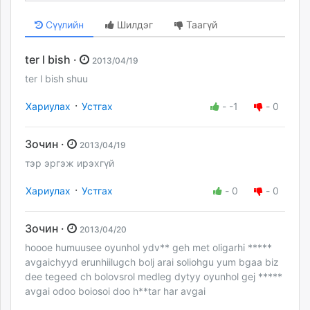
Сүүлийн
Шилдэг
Таагүй
ter l bish ·
2013/04/19
ter l bish shuu
·
Хариулах
Устгах
-
-1
-
0
Зочин ·
2013/04/19
тэр эргэж ирэхгүй
·
Хариулах
Устгах
-
0
-
0
Зочин ·
2013/04/20
hoooe humuusee oyunhol ydv** geh met oligarhi *****
avgaichyyd erunhiilugch bolj arai soliohgu yum bgaa biz
dee tegeed ch bolovsrol medleg dytyy oyunhol gej *****
avgai odoo boiosoi doo h**tar har avgai