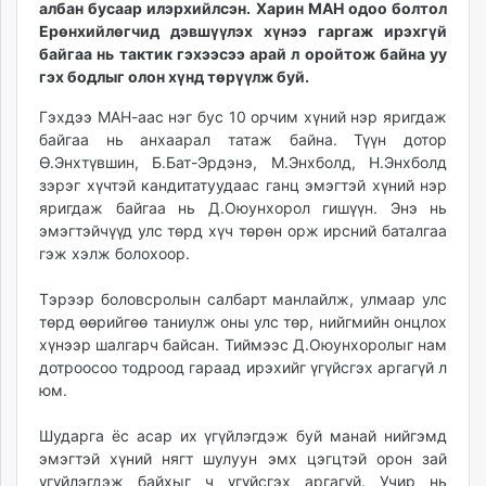
албан бусаар илэрхийлсэн. Харин МАН одоо болтол
ikon.mn
Ерөнхийлөгчид дэвшүүлэх хүнээ гаргаж ирэхгүй
mnb.mn
байгаа нь тактик гэхээсээ арай л оройтож байна уу
Livetv.mn
гэх бодлыг олон хүнд төрүүлж буй.
Eguur.mn
Гэхдээ МАН-аас нэг бус 10 орчим хүний нэр яригдаж
24tsag.mn
байгаа нь анхаарал татаж байна. Түүн дотор
shuud.mn
Ө.Энхтүвшин, Б.Бат-Эрдэнэ, М.Энхболд, Н.Энхболд
eagle.mn
зэрэг хүчтэй кандитатуудаас ганц эмэгтэй хүний нэр
ergelt.mn
яригдаж байгаа нь Д.Оюунхорол гишүүн. Энэ нь
эмэгтэйчүүд улс төрд хүч төрөн орж ирсний баталгаа
zarig.mn
гэж хэлж болохоор.
today.mn
zuv.mn
Тэрээр боловсролын салбарт манлайлж, улмаар улс
mminfo.mn
төрд өөрийгөө таниулж оны улс төр, нийгмийн онцлох
ugluu.mn
хүнээр шалгарч байсан. Тиймээс Д.Оюунхоролыг нам
дотроосоо тодроод гараад ирэхийг үгүйсгэх аргагүй л
urlag.mn
юм.
unen.mn
asu.mn
Шударга ёс асар их үгүйлэгдэж буй манай нийгэмд
shudarga.mn
эмэгтэй хүний нягт шулуун эмх цэгцтэй орон зай
shuurhai.mn
үгүйлэгдэж байхыг ч үгүйсгэх аргагүй. Учир нь