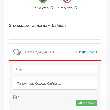
Жихүүцмээр (
0
)
Үзэн ядмаар (
0
)
Энэ мэдээ таалагдаж байвал
Сэтгэгдэлүүд (11)
Анхаарах зүйлс
·
GIF
Илгээх