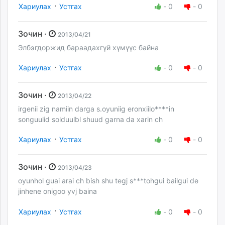
·
Хариулах
Устгах
-
0
-
0
Зочин ·
2013/04/21
Элбэгдоржид бараадахгүй хүмүүс байна
·
Хариулах
Устгах
-
0
-
0
Зочин ·
2013/04/22
irgenii zig namiin darga s.oyuniig eronxiilo****in
songuulid solduulbl shuud garna da xarin ch
·
Хариулах
Устгах
-
0
-
0
Зочин ·
2013/04/23
oyunhol guai arai ch bish shu tegj s***tohgui bailgui de
jinhene onigoo yvj baina
·
Хариулах
Устгах
-
0
-
0