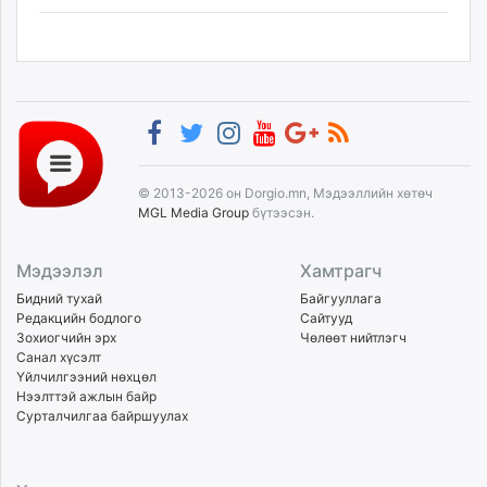
© 2013-2026 он Dorgio.mn, Мэдээллийн хөтөч
MGL Media Group
бүтээсэн.
Мэдээлэл
Хамтрагч
Бидний тухай
Байгууллага
Редакцийн бодлого
Сайтууд
Зохиогчийн эрх
Чөлөөт нийтлэгч
Санал хүсэлт
Үйлчилгээний нөхцөл
Нээлттэй ажлын байр
Сурталчилгаа байршуулах