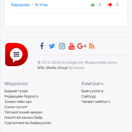
·
Хариулах
Устгах
-
0
-
0
© 2013-2026 он Dorgio.mn, Мэдээллийн хөтөч
MGL Media Group
бүтээсэн.
Мэдээлэл
Хамтрагч
Бидний тухай
Байгууллага
Редакцийн бодлого
Сайтууд
Зохиогчийн эрх
Чөлөөт нийтлэгч
Санал хүсэлт
Үйлчилгээний нөхцөл
Нээлттэй ажлын байр
Сурталчилгаа байршуулах