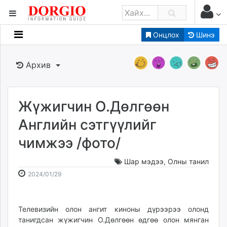
Онцлох
Шинэ
Мэдээллийн
Зар мэдээллийн
Архив
Банк санхүү
Бизнес ААН
Төрийн
Жүжигчин О.Дөлгөөн
Нийслэлийн
Английн сэтгүүлийг
чимжээ /фото/
dorgio.mn
Gogo.mn
Шар мэдээ
,
Олны танил
caak.mn
2024-
2026-
2024/01/29
news.mn
01-
08-
29
09
zindaa.mn
12:25:53
17:17:55
Телевизийн олон ангит киноны дүрээрээ олонд
Baabar.mn
танигдсан жүжигчин О.Дөлгөөн өдгөө олон мянган
tovch.mn