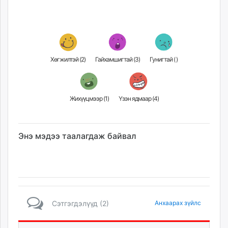
Хөгжилтэй (
2
)
Гайхамшигтай (
3
)
Гунигтай (
)
Жихүүцмээр (
1
)
Үзэн ядмаар (
4
)
Энэ мэдээ таалагдаж байвал
Сэтгэгдэлүүд (2)
Анхаарах зүйлс