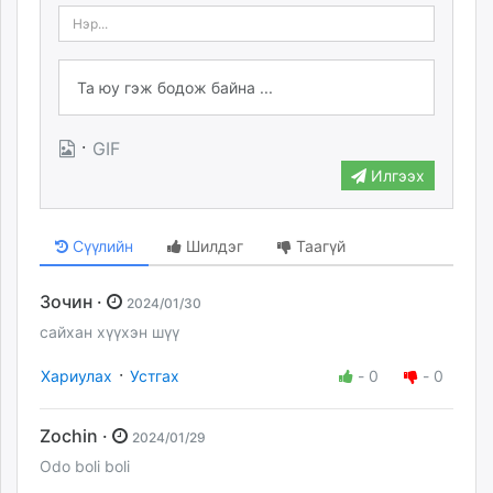
·
GIF
Илгээх
Сүүлийн
Шилдэг
Таагүй
Зочин ·
2024/01/30
сайхан хүүхэн шүү
·
Хариулах
Устгах
-
0
-
0
Zochin ·
2024/01/29
Odo boli boli