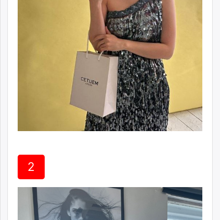
unuudur.mn
isee.mn
mglradio.com
fact.mn
itoim.mn
tumen.mn
shuum.mn
times.mn
tvmongolia.mn
mass.mn
unegui.mn
assa.mn
toim.mn
2
tac.mn
paparazzi.mn
unread.today