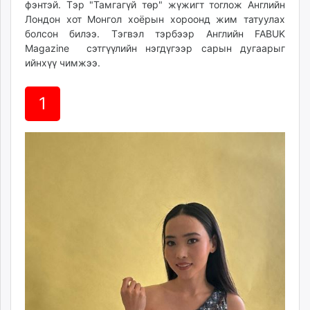
фэнтэй. Тэр "Тамгагүй төр" жүжигт тоглож Английн
ikon.mn
Лондон хот Монгол хоёрын хороонд жим татуулах
mnb.mn
болсон билээ. Тэгвэл тэрбээр Английн FABUK
Livetv.mn
Magazine сэтгүүлийн нэгдүгээр сарын дугаарыг
Eguur.mn
ийнхүү чимжээ.
24tsag.mn
shuud.mn
1
eagle.mn
ergelt.mn
zarig.mn
today.mn
zuv.mn
mminfo.mn
ugluu.mn
urlag.mn
unen.mn
asu.mn
shudarga.mn
shuurhai.mn