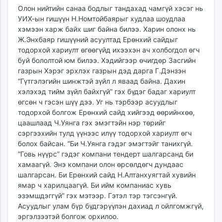
Олон нийтийн санаа бодлыг тандахад чамгүй хэсэг нь
УИХ-ын гишүүн Н.Номтойбаярыг худлаа шоудлаа
хэмээн харж байх шиг байна билээ. Харин олонх нь
Ж.Энхбаяр гишүүний асуултад Ерөнхий сайдыг
тодорхой хариулт өгөөгүйд ихээхэн ач холбогдол өгч
буй бололтой юм билээ. Хэдийгээр өчигдөр Засгийн
газрын Хэрэг эрхлэх газрын дэд дарга Г.Дэнзэн
“Гүтгэлэгийн шинжтэй зүйл л яваад байна. Дахин
хэлэхэд тийм зүйл байхгүй” гэх бүдэг бадаг хариулт
өгсөн ч гэсэн шүү дээ. Уг нь тэрбээр асуудлыг
тодорхой болгож Ерөнхий сайд хийгээд өөрийнхөө,
цаашлаад Ч.Уянга гэх эмэгтэйн нэр төрийг
сэргээхийн тулд үүнээс илүү тодорхой хариулт өгч
болох байсан. “Би Ч.Уянга гэдэг эмэгтэйг танихгүй.
“Говь нүүрс” гэдэг компани тендерт шалгарсанд би
хамаагүй. Энэ компани олон өрсөлдөгч дундаас
шалгарсан. Би Ерөнхий сайд Н.Алтанхуягтай хувийн
ямар ч харилцаагүй. Би ийм компаниас хувь
эзэмшдэггүй” гэх мэтээр. Гэтэл тэр тэгсэнгүй.
Асуудлыг улам бүр бүдгэрүүлэн дахиад л ойлгомжгүй,
эргэлзээтэй болгож орхилоо.