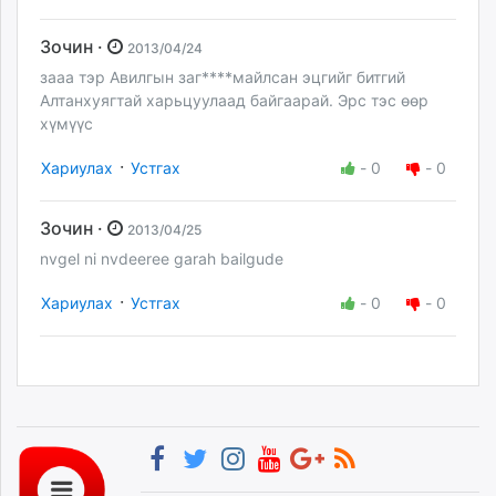
Зочин ·
2013/04/24
зааа тэр Авилгын заг****майлсан эцгийг битгий
Алтанхуягтай харьцуулаад байгаарай. Эрс тэс өөр
хүмүүс
·
Хариулах
Устгах
-
0
-
0
Зочин ·
2013/04/25
nvgel ni nvdeeree garah bailgude
·
Хариулах
Устгах
-
0
-
0