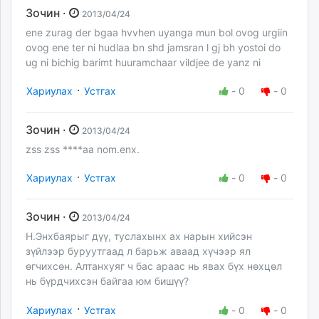
Зочин ·
2013/04/24
ene zurag der bgaa hvvhen uyanga mun bol ovog urgiin
ovog ene ter ni hudlaa bn shd jamsran l gj bh yostoi do
ug ni bichig barimt huuramchaar vildjee de yanz ni
·
Хариулах
Устгах
-
0
-
0
Зочин ·
2013/04/24
zss zss ****aa nom.enx.
·
Хариулах
Устгах
-
0
-
0
Зочин ·
2013/04/24
Н.Энхбаярыг дүү, туслахынх ах нарын хийсэн
зүйлээр буруутгаад л барьж аваад хүчээр ял
өгчихсөн. Алтанхуяг ч бас араас нь явах бүх нөхцөл
нь бүрдчихсэн байгаа юм бишүү?
·
Хариулах
Устгах
-
0
-
0