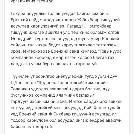
үргэлжлэнэ гэсэн үг.
Гэхдээ асуудлын гол нь үүндээ байгаа юм биш.
Ерөнхий сайд яагаад ил тодоор Ж.Энхбаяр гишүүний
асуултад хариулсангүй вэ. Яагаад Н.Номтойбаяр
гишүүнд жиргээ ашиглан улс төр хийх боломж олгов.
Өнөөдрийг хүртэл энэ асуудалд юуны учир Ерөнхий
сайдын талынхан бодит хариулт өгөхөөс татгалзаж
ирэв. Ингэснээрээ Ерөнхий сайд хийгээд “Говь нүүрс”
компанийн хооронд ямар нэгэн холбоо байгаа гэх
хардлага улам бүр лавшрах нь гарцаагүй.
Түүнчлэн уг зорилгоо биелүүлэхийн тулд хүргэн дүү
Г.Дэнзэнгээ “Эрдэнэс Тавантолгой” компанийн
Төлөөлөн удирдах зөвлөлийн дарга болгож, дүү
бүсгүйнхээ компанид ялагчийн батлахыг
гардуулчихсан юм биш биз. Ингэж хардах эрх зөвхөн
сэтгүүлчид төдийгүй монголчуудад бий. Хэрэв тухайн
үед Ерөнхий сайд Ж.Энхбаяр гишүүний асуултад ил
тодоор хариулсан бол асуудал ингэж өндрөө авахгүй
байсан нь тодорхой.