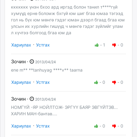
ккккккк үнэн бхоо ард иргэд болон танил т****гүй
хумүүд ернө боломж бхгүй юм шиг бгаа юмаа тэгээд
гол нь бүх юм мөнгө гэдэг юман дээрл бгаад бгаа юм
улсын их хурлийн гишүүд ч мөнгө гэдэг зүйлийг улам
л хүчтээ болгоод бгаа юм да
·
Хариулах
Устгах
-
1
-
0
Зочин ·
2013/04/24
ene m** **tanhuyag ****v** taarna
·
Хариулах
Устгах
-
0
-
0
Зочин ·
2013/04/24
НОМГҮЙ -ЯР НОЙЛТОЖ- ЭРГҮҮ БАЯР ЭВГҮЙТЭВ...
ХАРИН МАН-бантав....
·
Хариулах
Устгах
-
0
-
0