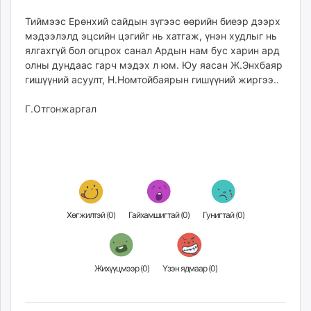
Тиймээс Ерөнхий сайдын зүгээс өөрийн биеэр дээрх
мэдээлэлд эцсийн цэгийг нь хатгаж, үнэн худлыг нь
ялгахгүй бол огцрох санал Ардын нам бус харин ард
олны дундаас гарч мэдэх л юм. Юу яасан Ж.Энхбаяр
гишүүний асуулт, Н.Номтойбаярын гишүүний жиргээ..
Г.Отгонжаргал
Хөгжилтэй (
0
)
Гайхамшигтай (
0
)
Гунигтай (
0
)
Жихүүцмээр (
0
)
Үзэн ядмаар (
0
)