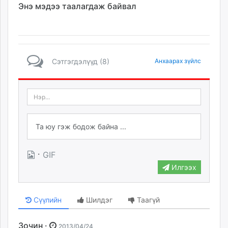
Энэ мэдээ таалагдаж байвал
Сэтгэгдэлүүд (8)
Анхаарах зүйлс
·
GIF
Илгээх
Сүүлийн
Шилдэг
Таагүй
Зочин ·
2013/04/24