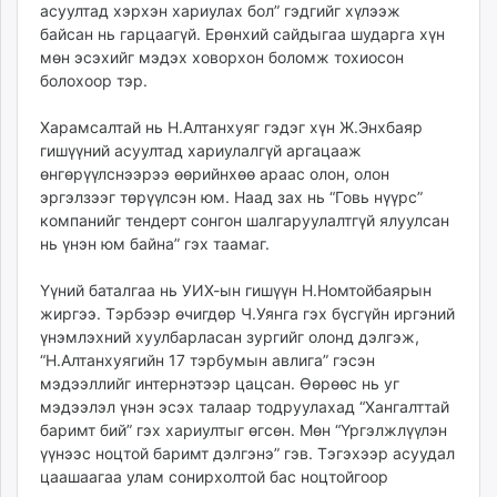
асуултад хэрхэн хариулах бол” гэдгийг хүлээж
unuudur.mn
байсан нь гарцаагүй. Ерөнхий сайдыгаа шударга хүн
isee.mn
мөн эсэхийг мэдэх ховорхон боломж тохиосон
mglradio.com
болохоор тэр.
fact.mn
Харамсалтай нь Н.Алтанхуяг гэдэг хүн Ж.Энхбаяр
itoim.mn
гишүүний асуултад хариулалгүй аргацааж
tumen.mn
өнгөрүүлснээрээ өөрийнхөө араас олон, олон
shuum.mn
эргэлзээг төрүүлсэн юм. Наад зах нь “Говь нүүрс”
times.mn
компанийг тендерт сонгон шалгаруулалтгүй ялуулсан
tvmongolia.mn
нь үнэн юм байна” гэх таамаг.
mass.mn
Үүний баталгаа нь УИХ-ын гишүүн Н.Номтойбаярын
unegui.mn
жиргээ. Тэрбээр өчигдөр Ч.Уянга гэх бүсгүйн иргэний
assa.mn
үнэмлэхний хуулбарласан зургийг олонд дэлгэж,
toim.mn
“Н.Алтанхуягийн 17 тэрбумын авлига” гэсэн
tac.mn
мэдээллийг интернэтээр цацсан. Өөрөөс нь уг
мэдээлэл үнэн эсэх талаар тодруулахад “Хангалттай
paparazzi.mn
баримт бий” гэх хариултыг өгсөн. Мөн “Үргэлжлүүлэн
unread.today
үүнээс ноцтой баримт дэлгэнэ” гэв. Тэгэхээр асуудал
цаашаагаа улам сонирхолтой бас ноцтойгоор