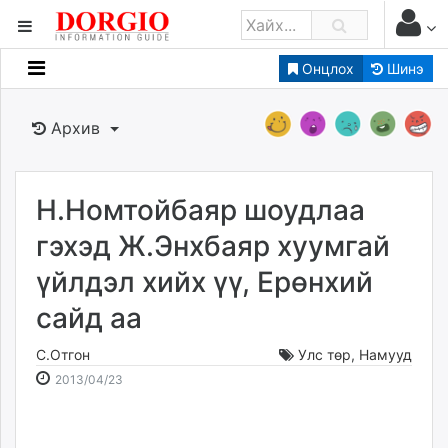
Онцлох
Шинэ
Мэдээллийн
Зар мэдээллийн
Архив
Банк санхүү
Бизнес ААН
Төрийн
Н.Номтойбаяр шоудлаа
Нийслэлийн
гэхэд Ж.Энхбаяр хуумгай
үйлдэл хийх үү, Ерөнхий
dorgio.mn
сайд аа
Gogo.mn
caak.mn
С.Отгон
Улс төр
,
Намууд
news.mn
2013-
2026-
2013/04/23
zindaa.mn
04-
08-
Baabar.mn
23
09
tovch.mn