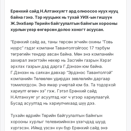
15:28:58
16:29:45
ikon.mn
Ерөнхий сайд Н.Алтанхуягт ард олноосоо нуух нууц
mnb.mn
байна гэнэ. Тэр нууцынх нь тухай УИХ-ын гишүүн
Livetv.mn
Ж.Энхбаяр Төрийн байгуулалтын байнгын хорооны
Eguur.mn
хурлын үеэр өнгөрсөн долоо хоногт асуусан.
24tsag.mn
shuud.mn
“Ерөнхий сайд аа, таны төрсөн эгчийн охины “Говь
нүүрс” гэдэг компани Тавантолгойгоос 17 тэрбум
eagle.mn
төгрөгийн тендер авсан байна. Мөн энэ компанийн
ergelt.mn
захирал эмэгтэйн нөхөр нь Засгийн газрын Хэрэг
zarig.mn
эрхлэх газрын дэд дарга Г.Дэнзэн юм байна.
today.mn
Г.Дэнзэн нь саяхан давхар “Эрдэнэс Тавантолгой”
zuv.mn
компанийн Төлөөлөн удирдах зөвлөлийн даргаар
томилогдсон. Энэ ямар учиртай юм бэ. Та тодорхой
mminfo.mn
хариулт өгөөч ээ” гэж. Гэтэл Ерөнхий сайд
ugluu.mn
Н.Алтанхуяг уг асуултад нэг ч үгээр хариулаагүй.
urlag.mn
Бусад асуултад нь хариулчихаад шүү дээ.
unen.mn
asu.mn
Тухайн өдрийн Төрийн байгуулалтын байнгын
shudarga.mn
хорооны хурлыг телевизийнхэн үзэгчдэд шууд
хүргэсэн. Иймд үзсэн хүн бүр Ерөнхий сайд энэ
shuurhai.mn