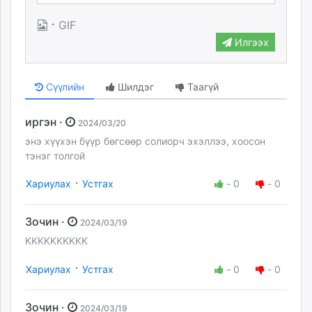
·
GIF
Илгээх
Сүүлийн
Шилдэг
Таагүй
иргэн ·
2024/03/20
энэ хүүхэн бүүр бөгсөөр солиорч эхэллээ, хоосон
тэнэг толгой
·
Хариулах
Устгах
-
0
-
0
Зочин ·
2024/03/19
KKKKKKKKKK
·
Хариулах
Устгах
-
0
-
0
Зочин ·
2024/03/19