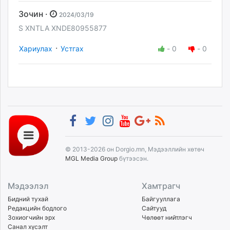
Зочин ·
2024/03/19
S XNTLA XNDE80955877
·
Хариулах
Устгах
-
0
-
0
© 2013-2026 он Dorgio.mn, Мэдээллийн хөтөч
MGL Media Group
бүтээсэн.
Мэдээлэл
Хамтрагч
Бидний тухай
Байгууллага
Редакцийн бодлого
Сайтууд
Зохиогчийн эрх
Чөлөөт нийтлэгч
Санал хүсэлт