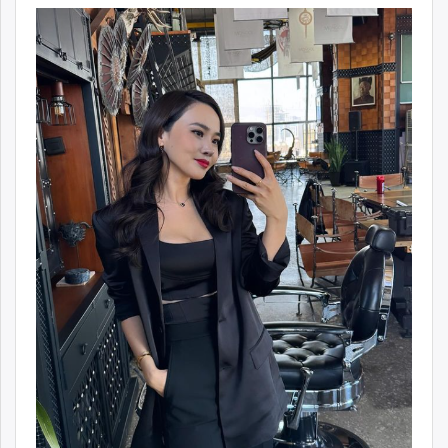
ikon.mn
mnb.mn
Livetv.mn
Eguur.mn
24tsag.mn
shuud.mn
eagle.mn
ergelt.mn
zarig.mn
today.mn
zuv.mn
mminfo.mn
ugluu.mn
urlag.mn
unen.mn
asu.mn
shudarga.mn
shuurhai.mn