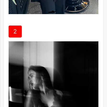
unuudur.mn
isee.mn
mglradio.com
fact.mn
itoim.mn
2
tumen.mn
shuum.mn
times.mn
tvmongolia.mn
mass.mn
unegui.mn
assa.mn
toim.mn
tac.mn
paparazzi.mn
unread.today