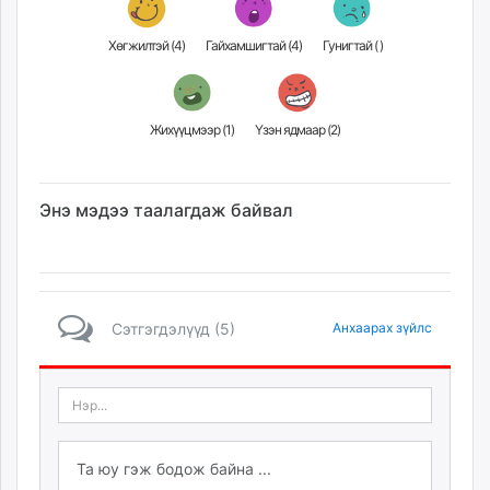
Хөгжилтэй (
4
)
Гайхамшигтай (
4
)
Гунигтай (
)
Жихүүцмээр (
1
)
Үзэн ядмаар (
2
)
Энэ мэдээ таалагдаж байвал
Сэтгэгдэлүүд (5)
Анхаарах зүйлс