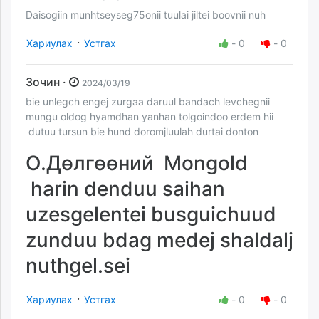
Daisogiin munhtseyseg75onii tuulai jiltei boovnii nuh
·
Хариулах
Устгах
-
0
-
0
Зочин ·
2024/03/19
bie unlegch engej zurgaa daruul bandach levchegnii
mungu oldog hyamdhan yanhan tolgoindoo erdem hii
dutuu tursun bie hund doromjluulah durtai donton
О.Дөлгөөний Mongold
harin denduu saihan
uzesgelentei busguichuud
zunduu bdag medej shaldalj
nuthgel.sei
·
Хариулах
Устгах
-
0
-
0