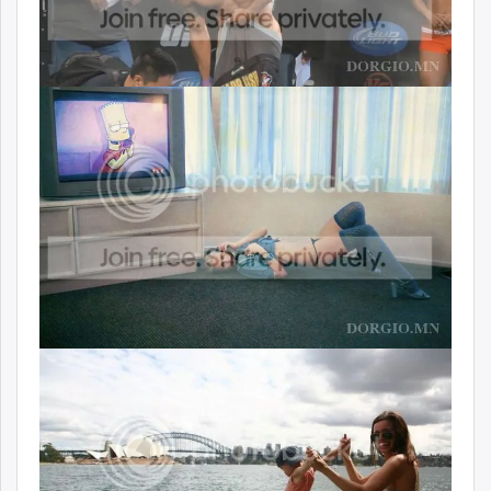
ikon.mn
mnb.mn
Livetv.mn
Eguur.mn
24tsag.mn
shuud.mn
eagle.mn
ergelt.mn
zarig.mn
today.mn
zuv.mn
mminfo.mn
ugluu.mn
urlag.mn
unen.mn
asu.mn
shudarga.mn
shuurhai.mn