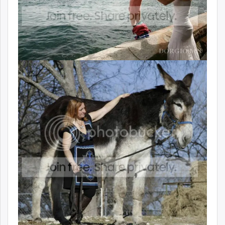
unuudur.mn
isee.mn
mglradio.com
fact.mn
itoim.mn
tumen.mn
shuum.mn
times.mn
tvmongolia.mn
mass.mn
unegui.mn
assa.mn
toim.mn
tac.mn
paparazzi.mn
unread.today