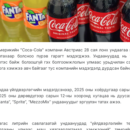
мерикийн "Coca-Cola" компани Австриас 28 сая лонх ундаагаа 
атахаар болсноо пүрэв гарагт мэдэгджээ. Ундаануудад нь
ртэс байж болзошгүй гэх болгоомжлолын улмаас урьдчилан с
рга хэмжээ авч байгааг тус компанийн мэдэгдэлд дурдсан байн
ндаа үйлдвэрлэгчийн мэдэгдсэнээр, 2025 оны хоёрдугаар сары
025 оны дөрөвдүгээр сарын 12-ны хооронд хугацаа нь дуусах
Fanta”, “Sprite”, “MezzoMix” ундаануудыг эргүүлэн татах ажээ.
агас литрийн савлагаатай ундаануудад “үйлдвэрлэлийн те
лдааны улмаас маш хязгаарлагдмал хэмжээний” төмрий