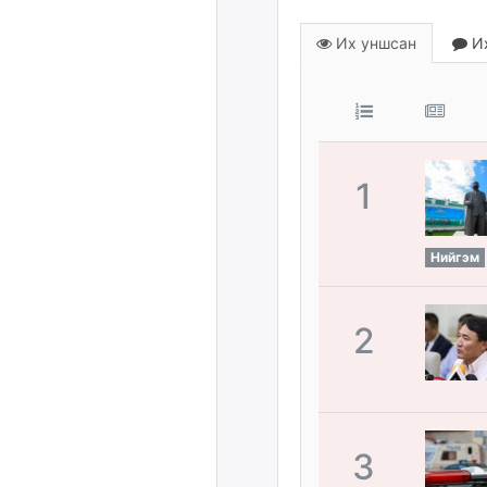
Их уншсан
Их
1
Нийгэм
2
3