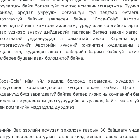
гуулагдаж байж болзошгүйг гэж тус компани мэдэгджээ. Түүнчл
эндэд эрсдэл учруулж болзошгүй тул тэдгээр бүтээгдэ
эрэглэхгүй байхыг зөвлөсөн байна. "Coca-Cola" Австр
аригчидтай нягт хамтран ажиллаж, урьдчилан сэргийлэх арг
вах үүднээс энэхүү шийдвэрийг гаргасан бөгөөд зөвхөн хагас
авлагаатай ундаануудад л хамаатай ажээ. Хэрэглэгчид
үтээгдэхүүнийг Австрийн хүнсний жижиглэн худалдааны ц
уцаан өгч, худалдан авсан төлбөрийн баримт байхгүй тохи
өлбөрөө буцаан авах боломжтой байна.
Coca-Cola" ийм үйл явдалд болсонд харамсаж, хүндрэл ч
чруулсанд хэрэглэгчдээсээ хүлцэл өчсөн байна. Дээр 
ндаанууд бүгд зарагдаагүй байгаа бөгөөд ихэнх нь компанийн ба
ижиглэн худалдааны дэлгүүрүүдийн агуулахад байж магадгүй
өн компанийн мэдэгдэлд дурджээ.
енийн Зах зээлийн асуудал эрхэлсэн газрын 80 байцаагч унд
ангуун дээрээс эргүүлэн татах ажилд хяналт тавьж эхэлсэн