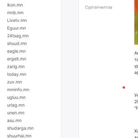
ikon.mn
Сурталчилгаа
mnb.mn
Livetv.mn
Eguur.mn
24tsag.mn
shuud.mn
eagle.mn
А
ergelt.mn
т
ү
zarig.mn
а
today.mn
zuv.mn
mminfo.mn
У
ugluu.mn
2
urlag.mn
“
unen.mn
asu.mn
shudarga.mn
Х
shuurhai.mn
а