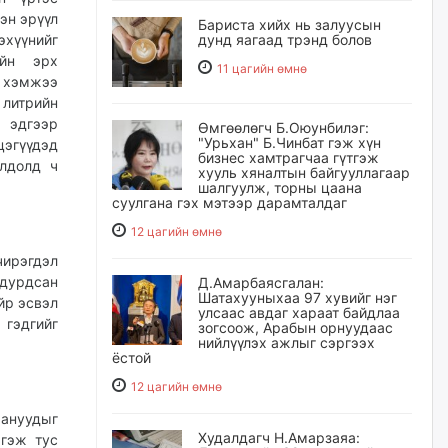
эн эрүүл
Бариста хийх нь залуусын
хүүнийг
дунд яагаад трэнд болов
ийн эрх
11 цагийн өмнө
а хэмжээ
 литрийн
 эдгээр
Өмгөөлөгч Б.Оюунбилэг:
"Урьхан" Б.Чинбат гэж хүн
эгүүдэд
бизнес хамтрагчаа гүтгэж
олдолд ч
хууль хяналтын байгууллагаар
шалгуулж, торны цаана
суулгана гэх мэтээр дарамталдаг
12 цагийн өмнө
ирэгдэл
дурдсан
Д.Амарбаясгалан:
Шатахууныхаа 97 хувийг нэг
йр эсвэл
улсаас авдаг хараат байдлаа
 гэдгийг
зогсоож, Арабын орнуудаас
нийлүүлэх ажлыг сэргээх
ёстой
12 цагийн өмнө
аануудыг
Худалдагч Н.Амарзаяа:
 гэж тус