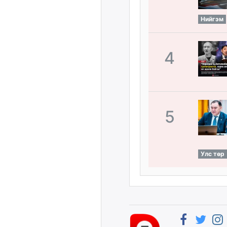
Нийгэм
4
5
Улс төр