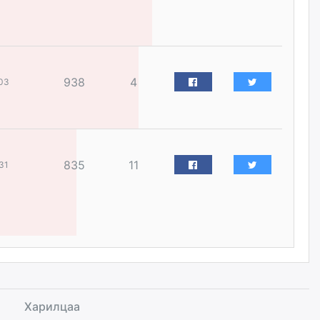
Цагдаагийн дэд хурандаа
Д.Будзаан: Хүүхдийн эсрэг
бэлгийн хүчирхийлэл үйлдвэл
бүх насаар нь хорих ял
оногдуулах хуулийн
зохицуулалттай
938
4
03
өчигдѳр
“Аяллын газрын зураг”-ийн
хэвлэмэл хувилбарыг Голомт
банкны салбараас үнэ
835
11
31
төлбөргүй авах боломжтой
өчигдѳр
ЕБС-ийн захирлын үүргийг түр
орлон гүйцэтгэгч
манаачтайгаа бүлэглэн
эзэмшлийнх нь дансаар заал,
зогсоолын төлбөр ₮121.5
саяыг авчээ
өчигдѳр
Харилцаа