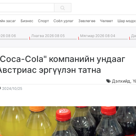
ийн засаг
Бизнес
Спорт
Соёл урлаг
Зөвлөгөө
Чөлөөт
Шар мэдэ
26 08 06
Лхагва 2026 08 05
Мягмар 2026 08 04
Дав
"Coca-Cola" компанийн ундааг
Австриас эргүүлэн татна
Дэлхийд
,
Ү
2024-
2026-
2024/10/25
10-
08-
25
07
15:39:35
01:08:26