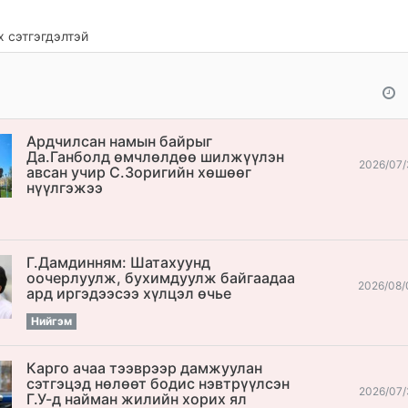
 сэтгэгдэлтэй
Ардчилсан намын байрыг
Да.Ганболд өмчлөлдөө шилжүүлэн
2026/07/
авсан учир С.Зоригийн хөшөөг
нүүлгэжээ
Г.Дамдинням: Шатахуунд
оочерлуулж, бухимдуулж байгаадаа
2026/08/
ард иргэдээсээ хүлцэл өчье
Нийгэм
Карго ачаа тээврээр дамжуулан
сэтгэцэд нөлөөт бодис нэвтрүүлсэн
2026/07/
Г.У-д найман жилийн хорих ял