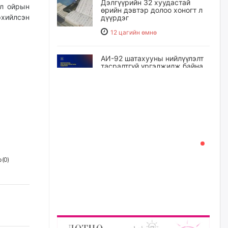
Дэлгүүрийн 32 хуудастай
ил ойрын
өрийн дэвтэр долоо хоногт л
рхийлсэн
дүүрдэг
12 цагийн өмнө
АИ-92 шатахууны нийлүүлэлт
тасралтгүй үргэлжилж байна
13 цагийн өмнө
I ангийн цахим бүртгэл энэ
сарын 17-ноос эхэлнэ
14 цагийн өмнө
 (
0
)
Үндсэн хууль зөрчсөн
Х.Булгантуяа, үндэсний эв
нэгдэлд харшилсан
М.Нарантуяа-Нара нарт хэзээ
хариуцлага тооцох вэ?
14 цагийн өмнө