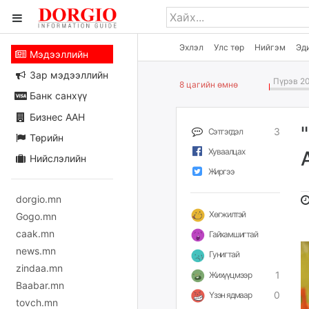
Эхлэл
Улс төр
Нийгэм
Эд
Мэдээллийн
Зар мэдээллийн
Пүрэв 20
8 цагийн өмнө
Банк санхүү
Бизнес ААН
3
Сэтгэгдэл
Төрийн
Хуваалцах
Нийслэлийн
Жиргээ
dorgio.mn
Хөгжилтэй
Gogo.mn
caak.mn
Гайхамшигтай
news.mn
Гунигтай
zindaa.mn
1
Жихүүцмээр
Baabar.mn
0
Үзэн ядмаар
tovch.mn