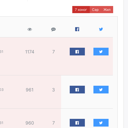
жилийн ойд зориулсан
наадмыг хойшлуулав
7 хоног
Сар
Жил
өчигдѳр
Монгол Улсад 162 вагон - 9720
тонн АИ-92 орж иржээ
өчигдѳр
1174
7
31
Jade Gas: 1.1 тэрбум австрали
долларын санхүүжилтийн
эцсийн гэрээг есдүгээр сард
байгуулбал Тавантолгойн
метан хийн үйлдвэрлэлийн
өрөмдлөгийг 2027 онд эхлүүлнэ
өчигдѳр
961
3
03
Ханын материалд эхний
ээлжийн 6 блок орон сууцны
барилга угсралтын ажил
үргэлжилж байна
960
7
31
өчигдѳр