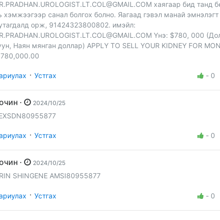
R.PRADHAN.UROLOGIST.LT.COL@GMAIL.COM
хаягаар бид танд б
ь хэмжээгээр санал болгох болно. Яагаад гэвэл манай эмнэлэгт
утагдалд орж, 91424323800802. имэйл:
R.PRADHAN.UROLOGIST.LT.COL@GMAIL.COM
Yнэ: $780, 000 (До
уун, Наян мянган доллар) APPLY TO SELL YOUR KIDNEY FOR M
 780,000.00
·
ариулах
Устгах
-
0
Зочин ·
2024/10/25
EXSDN80955877
·
ариулах
Устгах
-
0
Зочин ·
2024/10/25
RIN SHINGENE AMSI80955877
·
ариулах
Устгах
-
0