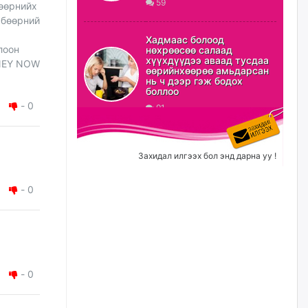
59
өөрнийх
 бөөрний
ХЗДХ-ын сайд С.Амарсайхан:
Авлигаар авсан хөрөнгийг
Хадмаас болоод
хурааж, нийгмийн сайн
лоон
нөхрөөсөө салаад
сайхны хөгжилд зориулах
хүүхдүүдээ аваад тусдаа
ONEY NOW
бөгөөд үүнийг хэд хэдэн эрх
өөрийнхөөрөө амьдарсан
бүхий байгууллагаас санал авна
нь ч дээр гэж бодох
боллоо
өчигдѳр
-
0
91
Шатахууныг олдож байгаа
газраас нь л авч байна. Үнэ
тарифаас илүү хангамж дээр
Захидал илгээх бол энд дарна уу !
анхаарч байна
өчигдѳр
-
0
Ц.Будханд: Дүүгээ гараад
ирнэ гэж итгэж хүлээсээр
долоон сарын хугацаа
өнгөрлөө
өчигдѳр
-
0
Барилгын салбарын 100