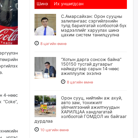
Шинэ
Их уншигдсан
С.Амарсайхан: Орон сууцны
залилангаас сэргийлэхийн
тулд барилгатай холбоотой бүх
мэдээллийг харуулах шинэ
цахим систем танилцуулна
8 цагийн өмнө
эргүүлэн
 төмрийн
“Хотын дарга сонсож байна”
150150 тусгай дугаарыг
эргийлэх
наймдугаар сарын 14-нөөс
а.
ажиллуулж эхэлнэ
8 цагийн өмнө
н 4-нөөс
Орон сууц, нийтийн аж ахуй,
 “Coke”,
авто зам, тохижилт
үйлчилгээний ажилтнуудын
ХАРИЛЦАА хандлагатай
холбоотой ГОМДОЛ их байгааг
дурдлаа
10 цагийн өмнө
хникийн
н үртэс