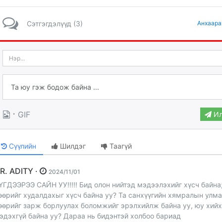
Сэтгэгдэлүүд (3)
Анхаара
·
GIF
Ил
Сүүлийн
Шилдэг
Таагүй
DR. ADITY ·
2024/11/01
ҮГДЭЭРЭЭ САЙН УУ!!!!! Бид олон нийтэд мэдээлэхийг хүсч байна;
өөрийг худалдахыг хүсч байна уу? Та санхүүгийн хямралын улм
өөрийг зарж борлуулах боломжийг эрэлхийлж байна уу, юу хий
эдэхгүй байна уу? Дараа нь бидэнтэй холбоо бариад