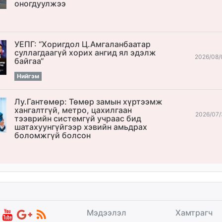
оногдуулжээ
УЕПГ: “Хоригдол Ц.Амгаланбаатар
cуллагдаагүй хорих ангид ял эдэлж
2026/08/
байгаа“
Нийгэм
Лу.Гантөмөр: Төмөр замын хүртээмж
хангалтгүй, метро, цахилгаан
2026/07/
тээврийн системгүй учраас бид
шатахуунгүйгээр хэвийн амьдрах
боломжгүй болсон
Мэдээлэл
Хамтрагч