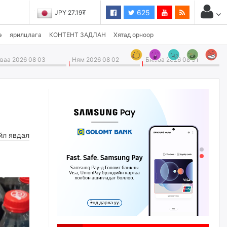
625
JPY 27.19₮
э
ярилцлага
КОНТЕНТ ЗАДЛАН
Хятад орноор
аа 2026 08 03
Ням 2026 08 02
Бямба 2026 08 01
йл явдал