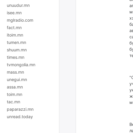
unuudur.mn
а
м
isee.mn
х
mglradio.com
б
fact.mn
а
itoim.mn
с
tumen.mn
б
б
shuum.mn
т
times.mn
tvmongolia.mn
mass.mn
"
unegui.mn
у
assa.mn
у
toim.mn
ж
tac.mn
м
paparazzi.mn
unread.today
В
л