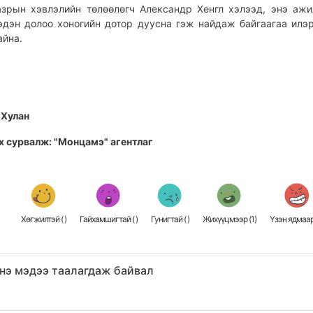
азрын хэвлэлийн төлөөлөгч Александр Хенгл хэлээд, энэ аж
эдэн долоо хоногийн дотор дуусна гэж найдаж байгаагаа илэ
айна.
.Хулан
х сурвалж: "Монцамэ" агентлаг
Хөгжилтэй (
)
Гайхамшигтай (
)
Гунигтай (
)
Жихүүцмээр (
1
)
Үзэн ядмаар
нэ мэдээ таалагдаж байвал