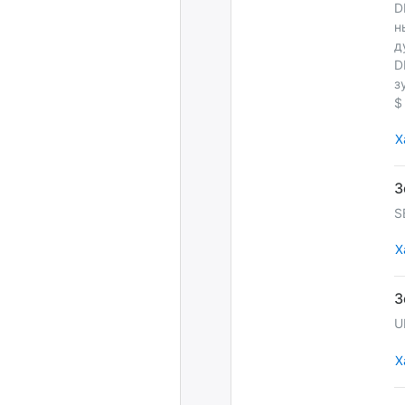
D
н
д
D
з
$
Х
S
Х
U
Х