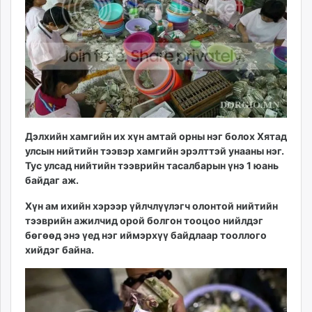
ikon.mn
mnb.mn
Livetv.mn
Eguur.mn
24tsag.mn
shuud.mn
eagle.mn
ergelt.mn
Дэлхийн хамгийн их хүн амтай орны нэг болох Хятад
zarig.mn
улсын нийтийн тээвэр хамгийн эрэлттэй унааны нэг.
Тус улсад нийтийн тээврийн тасалбарын үнэ 1 юань
today.mn
байдаг аж.
zuv.mn
mminfo.mn
Хүн ам ихийн хэрээр үйлчлүүлэгч олонтой нийтийн
ugluu.mn
тээврийн ажилчид орой болгон тооцоо нийлдэг
бөгөөд энэ үед нэг иймэрхүү байдлаар тооллого
urlag.mn
хийдэг байна.
unen.mn
asu.mn
shudarga.mn
shuurhai.mn