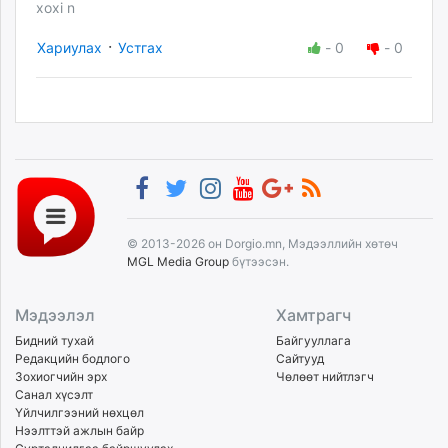
xoxi n
·
Хариулах
Устгах
-
0
-
0
© 2013-2026 он Dorgio.mn, Мэдээллийн хөтөч
MGL Media Group
бүтээсэн.
Мэдээлэл
Хамтрагч
Бидний тухай
Байгууллага
Редакцийн бодлого
Сайтууд
Зохиогчийн эрх
Чөлөөт нийтлэгч
Санал хүсэлт
Үйлчилгээний нөхцөл
Нээлттэй ажлын байр