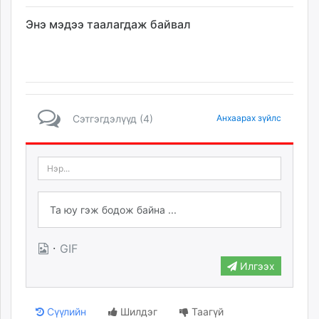
Энэ мэдээ таалагдаж байвал
Сэтгэгдэлүүд (4)
Анхаарах зүйлс
·
GIF
Илгээх
Сүүлийн
Шилдэг
Таагүй