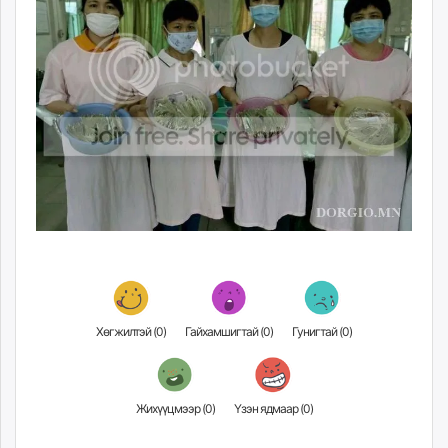
Хөгжилтэй (
0
)
Гайхамшигтай (
0
)
Гунигтай (
0
)
Жихүүцмээр (
0
)
Үзэн ядмаар (
0
)