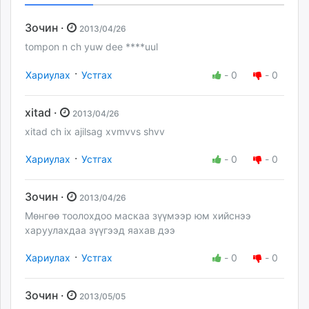
Зочин ·
2013/04/26
tompon n ch yuw dee ****uul
·
Хариулах
Устгах
-
0
-
0
xitad ·
2013/04/26
xitad ch ix ajilsag xvmvvs shvv
·
Хариулах
Устгах
-
0
-
0
Зочин ·
2013/04/26
Мөнгөө тоолохдоо маскаа зүүмээр юм хийснээ
харуулахдаа зүүгээд яахав дээ
·
Хариулах
Устгах
-
0
-
0
Зочин ·
2013/05/05