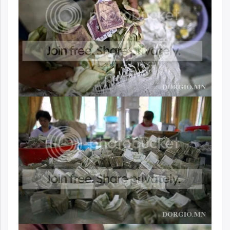
unuudur.mn
isee.mn
mglradio.com
fact.mn
itoim.mn
tumen.mn
shuum.mn
times.mn
tvmongolia.mn
mass.mn
unegui.mn
assa.mn
toim.mn
tac.mn
paparazzi.mn
unread.today