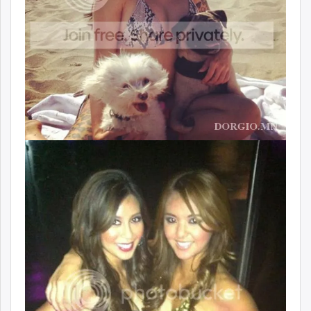
unuudur.mn
isee.mn
mglradio.com
fact.mn
itoim.mn
tumen.mn
shuum.mn
times.mn
tvmongolia.mn
mass.mn
unegui.mn
assa.mn
toim.mn
tac.mn
paparazzi.mn
unread.today