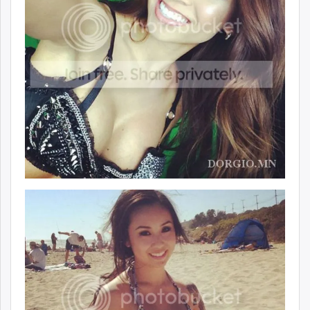
ikon.mn
mnb.mn
Livetv.mn
Eguur.mn
24tsag.mn
shuud.mn
eagle.mn
ergelt.mn
zarig.mn
today.mn
zuv.mn
mminfo.mn
ugluu.mn
urlag.mn
unen.mn
asu.mn
shudarga.mn
shuurhai.mn