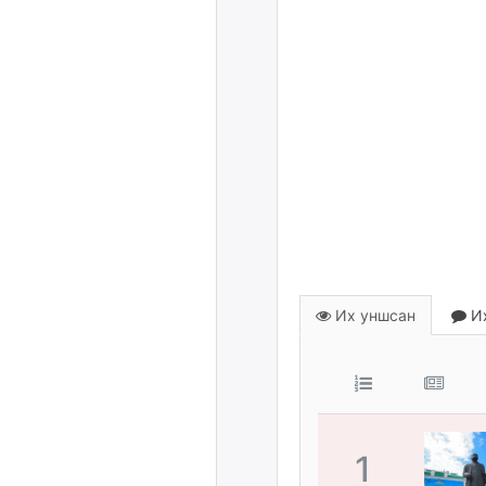
Их уншсан
Их
1