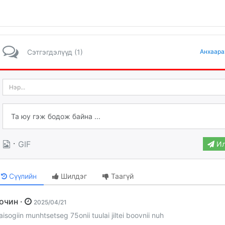
Сэтгэгдэлүүд (1)
Анхаара
·
GIF
Ил
Сүүлийн
Шилдэг
Таагүй
Зочин ·
2025/04/21
aisogiin munhtsetseg 75onii tuulai jiltei boovnii nuh