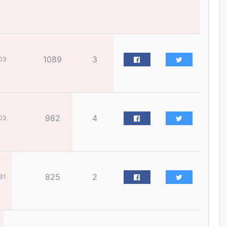
бизнес хамтрагчаа гүтгэж
хууль хяналтын байгууллагаар
шалгуулж, торны цаана
суулгана гэх мэтээр дарамталдаг
өчигдѳр
1089
3
03
Д.Амарбаясгалан:
Шатахууныхаа 97 хувийг нэг
улсаас авдаг хараат байдлаа
зогсоож, Арабын орнуудаас
нийлүүлэх ажлыг сэргээх
ёстой
982
4
03
өчигдѳр
Худалдагч Н.Амарзаяа:
Дэлгүүрийн 32 хуудастай
өрийн дэвтэр долоо хоногт л
дүүрдэг
825
2
31
өчигдѳр
АИ-92 шатахууны нийлүүлэлт
тасралтгүй үргэлжилж байна