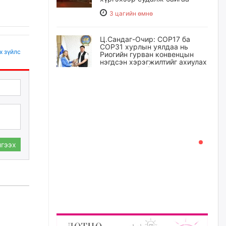
3 цагийн өмнө
Ц.Сандаг-Очир: COP17 ба
COP31 хурлын уялдаа нь
х зүйлс
Риогийн гурван конвенцын
нэгдсэн хэрэгжилтийг ахиулах
чухал алхам болно
4 цагийн өмнө
Замын хөдөлгөөнд оролцож
байх үедээ ноцтой зөрчил
гаргасан жолооч Б-д
хариуцлага тооцож, ажлаас
нь чөлөөлжээ
гээх
4 цагийн өмнө
Нийслэлийн цэцэрлэгт
хамрагдах I шатны бүртгэл
эхлэхэд ГУРАВ хоног үлдлээ
5 цагийн өмнө