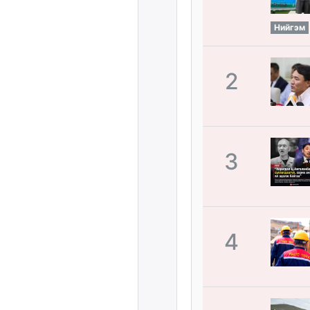
Нийгэм
2
3
4