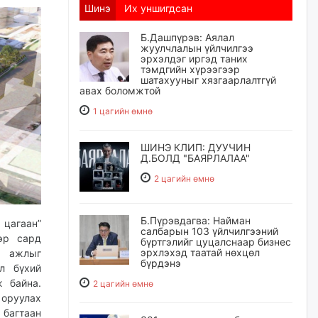
Шинэ
Их уншигдсан
Б.Дашпүрэв: Аялал
жуулчлалын үйлчилгээ
эрхэлдэг иргэд таних
тэмдгийн хүрээгээр
шатахууныг хязгаарлалтгүй
авах боломжтой
1 цагийн өмнө
ШИНЭ КЛИП: ДУУЧИН
Д.БОЛД "БАЯРЛАЛАА"
2 цагийн өмнө
Б.Пүрэвдагва: Найман
 цагаан”
салбарын 103 үйлчилгээний
эр сард
бүртгэлийг цуцалснаар бизнес
эрхлэхэд таатай нөхцөл
х ажлыг
бүрдэнэ
л бүхий
ж байна.
2 цагийн өмнө
 оруулах
багтаан