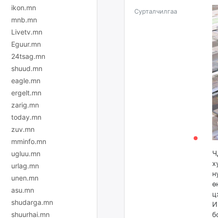
ikon.mn
Сурталчилгаа
mnb.mn
Livetv.mn
Eguur.mn
24tsag.mn
shuud.mn
eagle.mn
ergelt.mn
zarig.mn
today.mn
zuv.mn
mminfo.mn
Ч
ugluu.mn
х
urlag.mn
н
unen.mn
ө
asu.mn
ц
shudarga.mn
И
shuurhai.mn
б