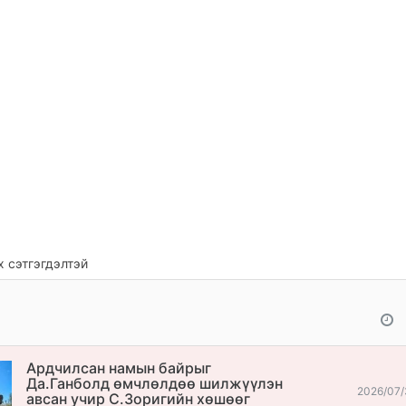
 сэтгэгдэлтэй
Ардчилсан намын байрыг
Да.Ганболд өмчлөлдөө шилжүүлэн
2026/07/
авсан учир С.Зоригийн хөшөөг