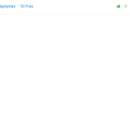
·
ариулах
Устгах
-
0