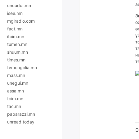
а
unuudur.mn
isee.mn
Э
mglradio.com
о
fact.mn
ө
ү
itoim.mn
т
tumen.mn
т
shuum.mn
н
times.mn
т
tvmongolia.mn
mass.mn
unegui.mn
assa.mn
toim.mn
tac.mn
paparazzi.mn
unread.today
Э