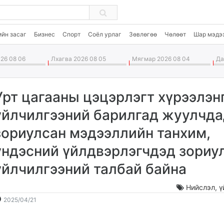
ийн засаг
Бизнес
Спорт
Соёл урлаг
Зөвлөгөө
Чөлөөт
Шар мэдэ
26 08 06
Лхагва 2026 08 05
Мягмар 2026 08 04
Дав
Урт цагааны цэцэрлэгт хүрээлэн
үйлчилгээний барилгад жуулчд
зориулсан мэдээллийн танхим,
үндэсний үйлдвэрлэгчдэд зориу
үйлчилгээний талбай байна
Нийслэл
,
ү
2025-
2026-
2025/04/21
04-
08-
21
07