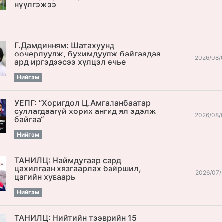
нүүлгэжээ
Г.Дамдинням: Шатахуунд
оочерлуулж, бухимдуулж байгаадаа
2026/08/
ард иргэдээсээ хүлцэл өчье
Нийгэм
УЕПГ: “Хоригдол Ц.Амгаланбаатар
cуллагдаагүй хорих ангид ял эдэлж
2026/08/
байгаа“
Нийгэм
ТАНИЛЦ: Наймдугаар сард
цахилгаан хязгаарлах байршил,
2026/07/
цагийн хуваарь
Нийгэм
ТАНИЛЦ: Нийтийн тээврийн 15