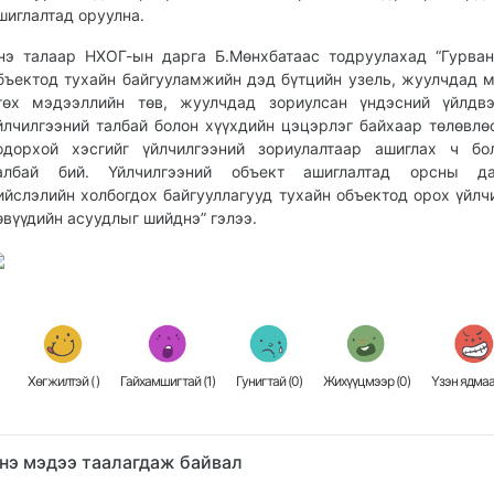
шиглалтад оруулна.
нэ талаар НХОГ-ын дарга Б.Мөнхбатаас тодруулахад “Гурва
бъектод тухайн байгууламжийн дэд бүтцийн узель, жуулчдад 
гөх мэдээллийн төв, жуулчдад зориулсан үндэсний үйлдвэ
йлчилгээний талбай болон хүүхдийн цэцэрлэг байхаар төлөвлө
одорхой хэсгийг үйлчилгээний зориулалтаар ашиглах ч бо
албай бий. Үйлчилгээний объект ашиглалтад орсны да
ийслэлийн холбогдох байгууллагууд тухайн объектод орох үйлч
өвүүдийн асуудлыг шийднэ” гэлээ.
Хөгжилтэй (
)
Гайхамшигтай (
1
)
Гунигтай (
0
)
Жихүүцмээр (
0
)
Үзэн ядмаа
нэ мэдээ таалагдаж байвал