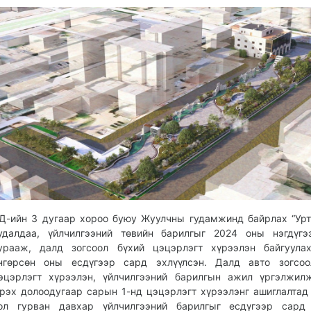
16:56:09
15:20:51
Д-ийн 3 дугаар хороо буюу Жуулчны гудамжинд байрлах “Урт
удалдаа, үйлчилгээний төвийн барилгыг 2024 оны нэгдүгэ
урааж, далд зогсоол бүхий цэцэрлэгт хүрээлэн байгуула
нгөрсөн оны есдүгээр сард эхлүүлсэн. Далд авто зогсоо
эцэрлэгт хүрээлэн, үйлчилгээний барилгын ажил үргэлжил
рэх долоодугаар сарын 1-нд цэцэрлэгт хүрээлэнг ашиглалтад
ол гурван давхар үйлчилгээний барилгыг есдүгээр сард 