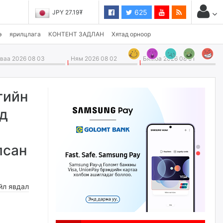
625
JPY 27.19₮
э
ярилцлага
КОНТЕНТ ЗАДЛАН
Хятад орноор
аа 2026 08 03
Ням 2026 08 02
Бямба 2026 08 01
гийн
ад
лсан
йл явдал