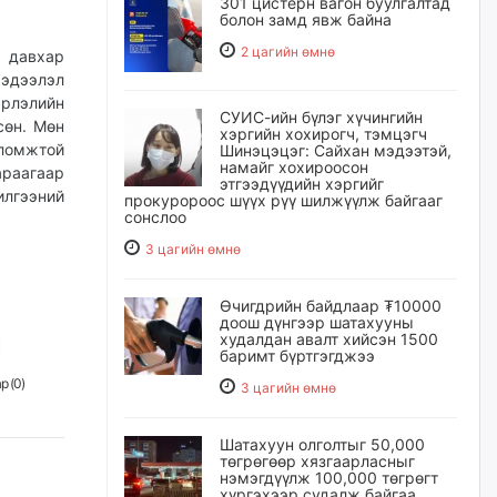
301 цистерн вагон буулгалтад
болон замд явж байна
2 цагийн өмнө
н давхар
мэдээлэл
рлэлийн
СУИС-ийн бүлэг хүчингийн
сөн. Мөн
хэргийн хохирогч, тэмцэгч
ломжтой
Шинэцэцэг: Сайхан мэдээтэй,
намайг хохироосон
раагаар
этгээдүүдийн хэргийг
илгээний
прокуророос шүүх рүү шилжүүлж байгааг
сонслоо
3 цагийн өмнө
Өчигдрийн байдлаар ₮10000
доош дүнгээр шатахууны
худалдан авалт хийсэн 1500
баримт бүртгэгджээ
р (
0
)
3 цагийн өмнө
Шатахуун олголтыг 50,000
төгрөгөөр хязгаарласныг
нэмэгдүүлж 100,000 төгрөгт
хүргэхээр судалж байгаа