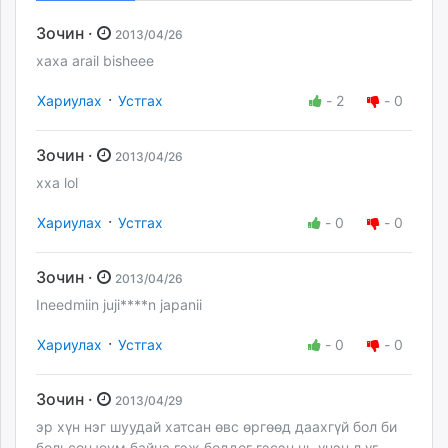
Зочин ·
2013/04/26
xaxa arail bisheee
·
Хариулах
Устгах
-
2
-
0
Зочин ·
2013/04/26
xxa lol
·
Хариулах
Устгах
-
0
-
0
Зочин ·
2013/04/26
Ineedmiin juji****n japanii
·
Хариулах
Устгах
-
0
-
0
Зочин ·
2013/04/29
эр хүн нэг шуудай хатсан өвс өргөөд даахгүй бол би
больсон юум байна гэж боддог гэсэн нь үнэн л үг