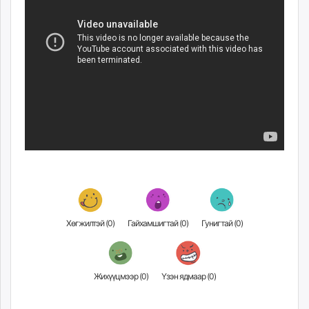
ikon.mn
mnb.mn
Livetv.mn
Eguur.mn
24tsag.mn
shuud.mn
eagle.mn
ergelt.mn
zarig.mn
today.mn
zuv.mn
mminfo.mn
ugluu.mn
Хөгжилтэй (
0
)
Гайхамшигтай (
0
)
Гунигтай (
0
)
urlag.mn
unen.mn
asu.mn
Жихүүцмээр (
0
)
Үзэн ядмаар (
0
)
shudarga.mn
shuurhai.mn