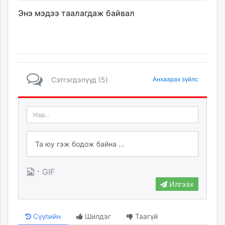
unuudur.mn
Энэ мэдээ таалагдаж байвал
isee.mn
mglradio.com
fact.mn
itoim.mn
tumen.mn
Сэтгэгдэлүүд (5)
Анхаарах зүйлс
shuum.mn
times.mn
tvmongolia.mn
mass.mn
unegui.mn
assa.mn
toim.mn
·
GIF
tac.mn
Илгээх
paparazzi.mn
unread.today
Сүүлийн
Шилдэг
Таагүй