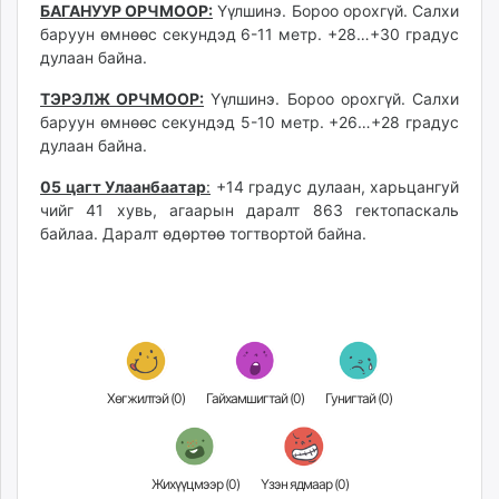
БАГАНУУР ОРЧМООР:
Үүлшинэ. Бороо орохгүй. Салхи
баруун өмнөөс секундэд 6-11 метр. +28…+30 градус
дулаан байна.
ТЭРЭЛЖ ОРЧМООР:
Үүлшинэ. Бороо орохгүй. Салхи
баруун өмнөөс секундэд 5-10 метр. +26…+28 градус
дулаан байна.
05 цагт Улаанбаатар
:
+14 градус дулаан, харьцангуй
чийг 41 хувь, агаарын даралт 863 гектопаскаль
байлаа. Даралт өдөртөө тогтвортой байна.
Хөгжилтэй (
0
)
Гайхамшигтай (
0
)
Гунигтай (
0
)
Жихүүцмээр (
0
)
Үзэн ядмаар (
0
)