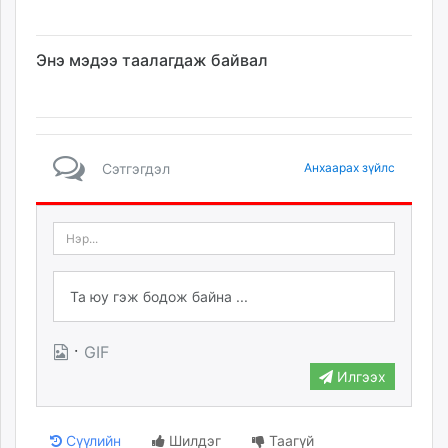
Энэ мэдээ таалагдаж байвал
Сэтгэгдэл
Анхаарах зүйлс
·
GIF
Илгээх
Сүүлийн
Шилдэг
Таагүй