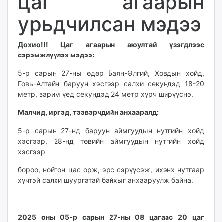
цаг агаарын
ikon.mn
урьдчилсан мэдээ
mnb.mn
Livetv.mn
Дохио!!! Цаг агаарын аюултай үзэгдлээс
Eguur.mn
сэрэмжлүүлэх мэдээ:
24tsag.mn
shuud.mn
5-р сарын 27-ны өдөр Баян-Өлгий, Ховдын хойд,
eagle.mn
Говь-Алтайн баруун хэсгээр салхи секундэд 18-20
метр, зарим үед секундэд 24 метр хүрч ширүүснэ.
ergelt.mn
zarig.mn
Малчид, иргэд, тээвэрчдийн анхааралд:
today.mn
5-р сарын 27-нд баруун аймгуудын нутгийн хойд
zuv.mn
хэсгээр, 28-нд төвийн аймгуудын нутгийн хойд
mminfo.mn
хэсгээр
ugluu.mn
urlag.mn
бороо, нойтон цас орж, эрс сэрүүсэж, ихэнх нутгаар
хүчтэй салхи шуургатай байхыг анхааруулж байна.
unen.mn
asu.mn
shudarga.mn
2025 оны 05-р сарын 27-ны 08 цагаас 20 цаг
shuurhai.mn