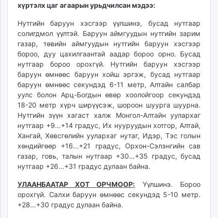
хүртэлх цаг агаарын урьдчилсан мэдээ:
unuudur.mn
isee.mn
Нутгийн баруун хэсгээр үүлшинэ, бусад нутгаар
mglradio.com
солигдмол үүлтэй. Баруун аймгуудын нутгийн зарим
газар, төвийн аймгуудын нутгийн баруун хэсгээр
fact.mn
бороо, дуу цахилгаантай аадар бороо орно. Бусад
itoim.mn
нутгаар бороо орохгүй. Нутгийн баруун хэсгээр
tumen.mn
баруун өмнөөс баруун хойш эргэж, бусад нутгаар
shuum.mn
баруун өмнөөс секундэд 6-11 метр, Алтайн салбар
times.mn
уулс болон Арц-Богдын өвөр хоолойгоор секундэд
18-20 метр хүрч ширүүсэж, шороон шуурга шуурна.
tvmongolia.mn
Нутгийн зүүн хагаст халж Монгол-Алтайн уулархаг
mass.mn
нутгаар +9...+14 градус, Их нууруудын хотгор, Алтай,
unegui.mn
Хангай, Хөвсгөлийн уулархаг нутаг, Идэр, Тэс голын
assa.mn
хөндийгөөр +16...+21 градус, Орхон-Сэлэнгийн сав
toim.mn
газар, говь, талын нутгаар +30…+35 градус, бусад
нутгаар +26...+31 градус дулаан байна.
tac.mn
paparazzi.mn
УЛААНБААТАР ХОТ ОРЧМООР:
Үүлшинэ. Бороо
unread.today
орохгүй. Салхи баруун өмнөөс секундэд 5-10 метр.
+28…+30 градус дулаан байна.