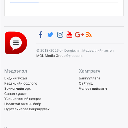
© 2013-2026 он Dorgio.mn, Мэдээллийн хөтөч
MGL Media Group
бүтээсэн.
Мэдээлэл
Хамтрагч
Бидний тухай
Байгууллага
Редакцийн бодлого
Сайтууд
Зохиогчийн эрх
Чөлөөт нийтлэгч
Санал хүсэлт
Үйлчилгээний нөхцөл
Нээлттэй ажлын байр
Сурталчилгаа байршуулах