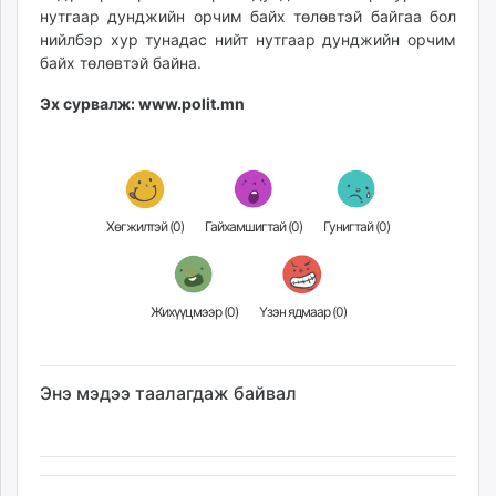
нутгаар дунджийн орчим байх төлөвтэй байгаа бол
нийлбэр хур тунадас нийт нутгаар дунджийн орчим
байх төлөвтэй байна.
Эх сурвалж: www.polit.mn
Хөгжилтэй (
0
)
Гайхамшигтай (
0
)
Гунигтай (
0
)
Жихүүцмээр (
0
)
Үзэн ядмаар (
0
)
Энэ мэдээ таалагдаж байвал