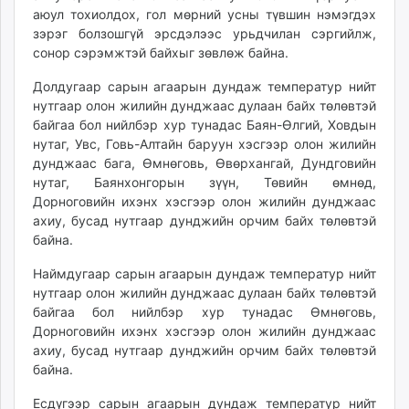
аюул тохиолдох, гол мөрний усны түвшин нэмэгдэх
unuudur.mn
зэрэг болзошгүй эрсдэлээс урьдчилан сэргийлж,
isee.mn
сонор сэрэмжтэй байхыг зөвлөж байна.
mglradio.com
fact.mn
Долдугаар сарын агаарын дундаж температур нийт
нутгаар олон жилийн дунджаас дулаан байх төлөвтэй
itoim.mn
байгаа бол нийлбэр хур тунадас Баян-Өлгий, Ховдын
tumen.mn
нутаг, Увс, Говь-Алтайн баруун хэсгээр олон жилийн
shuum.mn
дунджаас бага, Өмнөговь, Өвөрхангай, Дундговийн
times.mn
нутаг, Баянхонгорын зүүн, Төвийн өмнөд,
tvmongolia.mn
Дорноговийн ихэнх хэсгээр олон жилийн дунджаас
ахиу, бусад нутгаар дунджийн орчим байх төлөвтэй
mass.mn
байна.
unegui.mn
assa.mn
Наймдугаар сарын агаарын дундаж температур нийт
toim.mn
нутгаар олон жилийн дунджаас дулаан байх төлөвтэй
байгаа бол нийлбэр хур тунадас Өмнөговь,
tac.mn
Дорноговийн ихэнх хэсгээр олон жилийн дунджаас
paparazzi.mn
ахиу, бусад нутгаар дунджийн орчим байх төлөвтэй
unread.today
байна.
Есдүгээр сарын агаарын дундаж температур нийт