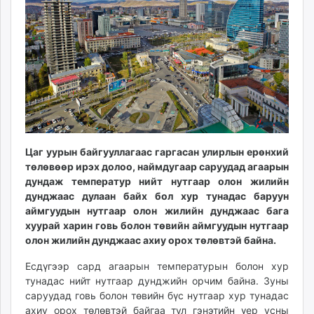
ikon.mn
mnb.mn
Livetv.mn
Eguur.mn
24tsag.mn
shuud.mn
eagle.mn
ergelt.mn
zarig.mn
Цаг уурын байгууллагаас гаргасан улирлын ерөнхий
төлөвөөр ирэх долоо, наймдугаар саруудад агаарын
today.mn
дундаж температур нийт нутгаар олон жилийн
zuv.mn
дунджаас дулаан байх бол хур тунадас баруун
mminfo.mn
аймгуудын нутгаар олон жилийн дунджаас бага
ugluu.mn
хуурай харин говь болон төвийн аймгуудын нутгаар
urlag.mn
олон жилийн дунджаас ахиу орох төлөвтэй байна.
unen.mn
Есдүгээр сард агаарын температурын болон хур
asu.mn
тунадас нийт нутгаар дунджийн орчим байна. Зуны
shudarga.mn
саруудад говь болон төвийн бүс нутгаар хур тунадас
shuurhai.mn
ахиу орох төлөвтэй байгаа тул гэнэтийн үер усны