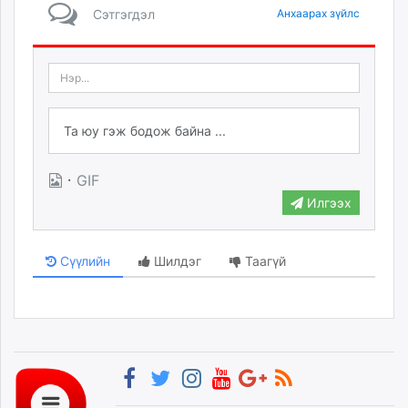
Сэтгэгдэл
Анхаарах зүйлс
·
GIF
Илгээх
Сүүлийн
Шилдэг
Таагүй