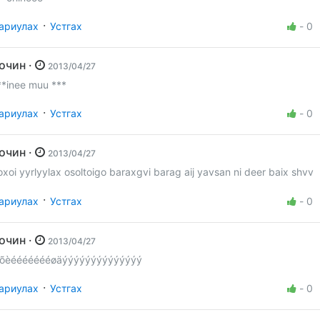
·
ариулах
Устгах
-
0
Зочин ·
2013/04/27
**inee muu ***
·
ариулах
Устгах
-
0
Зочин ·
2013/04/27
oxoi yyrlyylax osoltoigo baraxgvi barag aij yavsan ni deer baix shvv
·
ариулах
Устгах
-
0
Зочин ·
2013/04/27
îõèéééééééøäýýýýýýýýýýýýýý
·
ариулах
Устгах
-
0