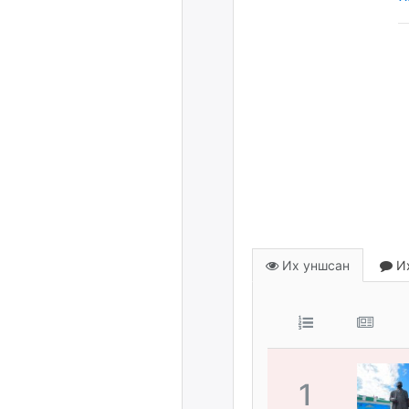
Их уншсан
Их
1