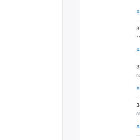
Х
*
Х
n
Х
õ
Х