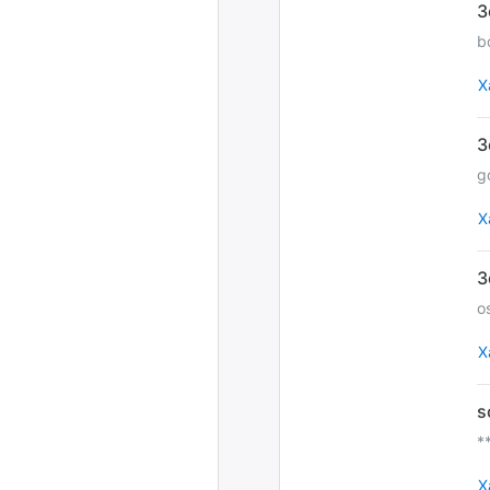
b
Х
g
Х
o
Х
*
Х