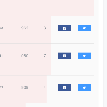
жилийн ойд зориулсан
наадмыг хойшлуулав
өчигдѳр
Монгол Улсад 162 вагон - 9720
962
3
тонн АИ-92 орж иржээ
03
өчигдѳр
Jade Gas: 1.1 тэрбум австрали
долларын санхүүжилтийн
960
7
31
эцсийн гэрээг есдүгээр сард
байгуулбал Тавантолгойн
метан хийн үйлдвэрлэлийн
өрөмдлөгийг 2027 онд эхлүүлнэ
өчигдѳр
Ханын материалд эхний
939
4
03
ээлжийн 6 блок орон сууцны
барилга угсралтын ажил
үргэлжилж байна
өчигдѳр