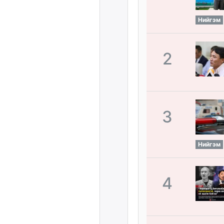
Нийгэм
2
3
Нийгэм
4