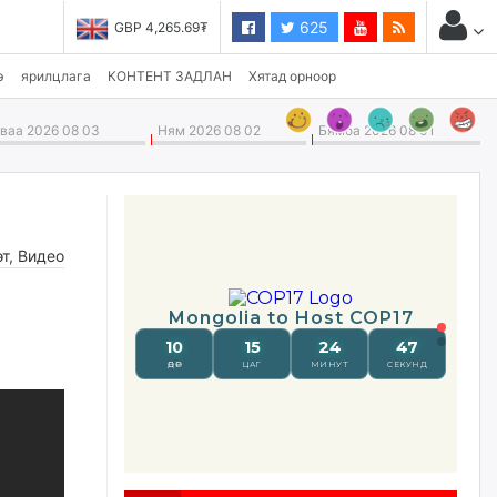
625
GBP 4,265.69₮
USD 3,496.90₮
э
ярилцлага
КОНТЕНТ ЗАДЛАН
Хятад орноор
аа 2026 08 03
Ням 2026 08 02
Бямба 2026 08 01
өт
,
Видео