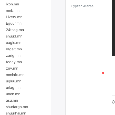
ikon.mn
Сурталчилгаа
mnb.mn
Livetv.mn
Eguur.mn
24tsag.mn
shuud.mn
eagle.mn
ergelt.mn
zarig.mn
today.mn
zuv.mn
mminfo.mn
ugluu.mn
urlag.mn
unen.mn
asu.mn
Э
shudarga.mn
shuurhai.mn