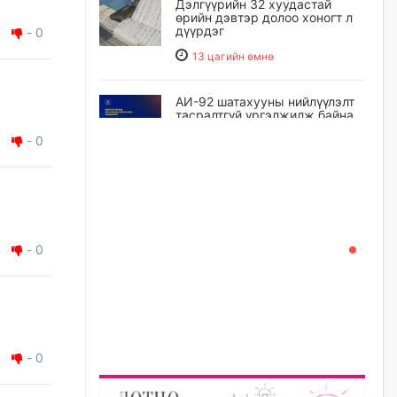
Дэлгүүрийн 32 хуудастай
өрийн дэвтэр долоо хоногт л
дүүрдэг
-
0
13 цагийн өмнө
АИ-92 шатахууны нийлүүлэлт
тасралтгүй үргэлжилж байна
-
0
13 цагийн өмнө
I ангийн цахим бүртгэл энэ
сарын 17-ноос эхэлнэ
14 цагийн өмнө
-
0
Үндсэн хууль зөрчсөн
Х.Булгантуяа, үндэсний эв
нэгдэлд харшилсан
М.Нарантуяа-Нара нарт хэзээ
хариуцлага тооцох вэ?
-
0
14 цагийн өмнө