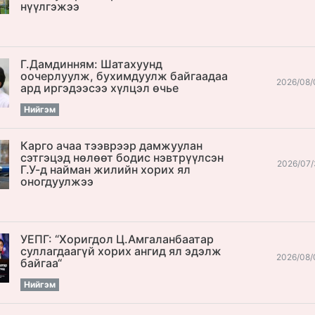
нүүлгэжээ
Г.Дамдинням: Шатахуунд
оочерлуулж, бухимдуулж байгаадаа
2026/08/
ард иргэдээсээ хүлцэл өчье
Нийгэм
Карго ачаа тээврээр дамжуулан
сэтгэцэд нөлөөт бодис нэвтрүүлсэн
2026/07/
Г.У-д найман жилийн хорих ял
оногдуулжээ
УЕПГ: “Хоригдол Ц.Амгаланбаатар
cуллагдаагүй хорих ангид ял эдэлж
2026/08/
байгаа“
Нийгэм