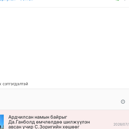
 сэтгэгдэлтэй
Ардчилсан намын байрыг
Да.Ганболд өмчлөлдөө шилжүүлэн
2026/07/
авсан учир С.Зоригийн хөшөөг