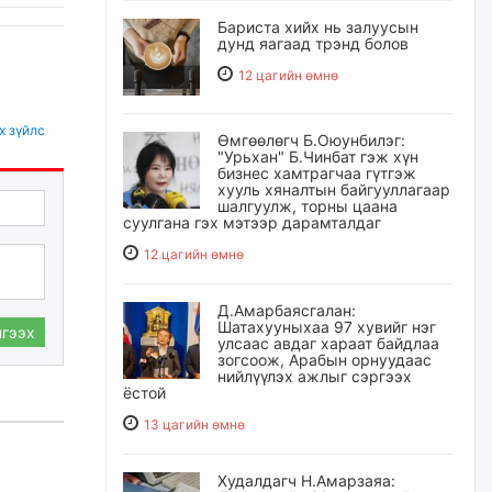
Бариста хийх нь залуусын
дунд яагаад трэнд болов
12 цагийн өмнө
х зүйлс
Өмгөөлөгч Б.Оюунбилэг:
"Урьхан" Б.Чинбат гэж хүн
бизнес хамтрагчаа гүтгэж
хууль хяналтын байгууллагаар
шалгуулж, торны цаана
суулгана гэх мэтээр дарамталдаг
12 цагийн өмнө
Д.Амарбаясгалан:
Шатахууныхаа 97 хувийг нэг
гээх
улсаас авдаг хараат байдлаа
зогсоож, Арабын орнуудаас
нийлүүлэх ажлыг сэргээх
ёстой
13 цагийн өмнө
Худалдагч Н.Амарзаяа: