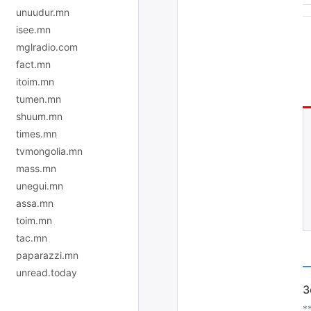
unuudur.mn
isee.mn
mglradio.com
fact.mn
itoim.mn
tumen.mn
shuum.mn
times.mn
tvmongolia.mn
mass.mn
unegui.mn
assa.mn
toim.mn
tac.mn
paparazzi.mn
unread.today
*