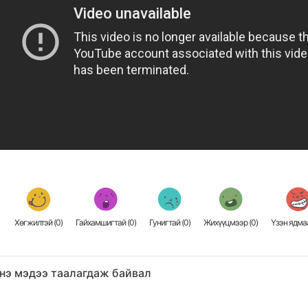
Хөгжилтэй (
0
)
Гайхамшигтай (
0
)
Гунигтай (
0
)
Жихүүцмээр (
0
)
Үзэн ядмаа
нэ мэдээ таалагдаж байвал