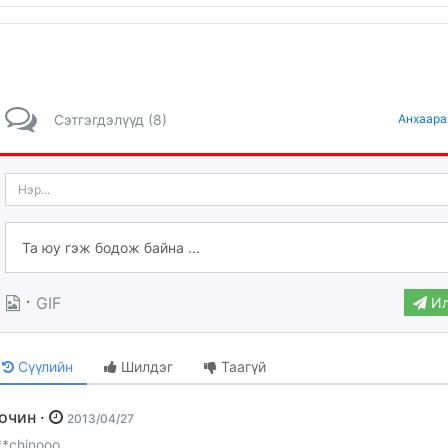
Сэтгэгдэлүүд (8)
Анхаара
·
GIF
Ил
Сүүлийн
Шилдэг
Таагүй
Зочин ·
2013/04/27
**chinooo