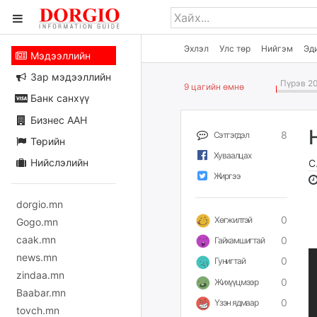
Эхлэл
Улс төр
Нийгэм
Эд
Мэдээллийн
Зар мэдээллийн
Пүрэв 20
9 цагийн өмнө
Банк санхүү
Бизнес ААН
8
Сэтгэгдэл
Төрийн
Хуваалцах
Нийслэлийн
С
Жиргээ
dorgio.mn
0
Хөгжилтэй
Gogo.mn
caak.mn
0
Гайхамшигтай
news.mn
0
Гунигтай
zindaa.mn
0
Жихүүцмээр
Baabar.mn
0
Үзэн ядмаар
tovch.mn