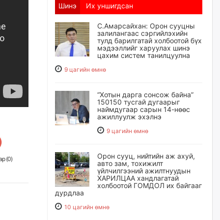
Шинэ
Их уншигдсан
С.Амарсайхан: Орон сууцны
залилангаас сэргийлэхийн
тулд барилгатай холбоотой бүх
мэдээллийг харуулах шинэ
цахим систем танилцуулна
9 цагийн өмнө
“Хотын дарга сонсож байна”
150150 тусгай дугаарыг
наймдугаар сарын 14-нөөс
ажиллуулж эхэлнэ
9 цагийн өмнө
Орон сууц, нийтийн аж ахуй,
р (
0
)
авто зам, тохижилт
үйлчилгээний ажилтнуудын
ХАРИЛЦАА хандлагатай
холбоотой ГОМДОЛ их байгааг
дурдлаа
10 цагийн өмнө