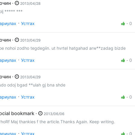
Зочин ·
2013/04/28
olj ***** ***
·
ариулах
Устгах
-
0
Зочин ·
2013/04/29
oe nohoi zodho tegdegiin. ut hvrtel hatgahad arw**zadag bizde
·
ариулах
Устгах
-
0
Зочин ·
2013/04/29
sdo odoj bgad **ulah gj bna shde
·
ариулах
Устгах
-
0
social bookmark ·
2013/06/06
*hoRf Maj thankies f the article.Thanks Again. Keep writing.
·
ариулах
Устгах
-
0