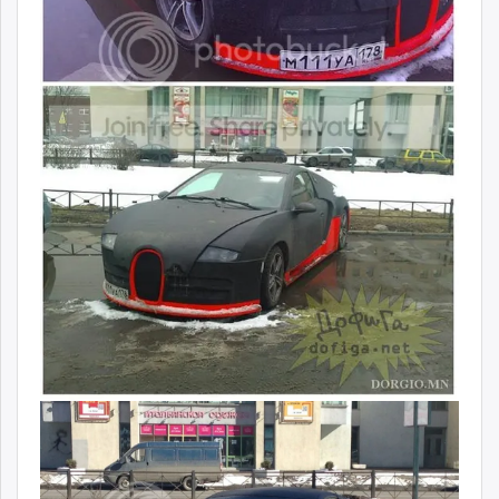
unuudur.mn
isee.mn
mglradio.com
fact.mn
itoim.mn
tumen.mn
shuum.mn
times.mn
tvmongolia.mn
mass.mn
unegui.mn
assa.mn
toim.mn
tac.mn
paparazzi.mn
unread.today