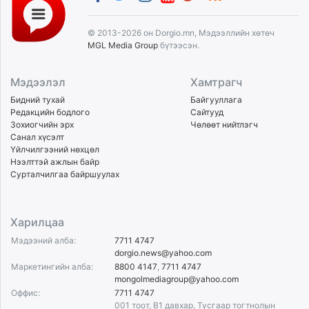
© 2013-2026 он Dorgio.mn, Мэдээллийн хөтөч
MGL Media Group
бүтээсэн.
Мэдээлэл
Хамтрагч
Бидний тухай
Байгууллага
Редакцийн бодлого
Сайтууд
Зохиогчийн эрх
Чөлөөт нийтлэгч
Санал хүсэлт
Үйлчилгээний нөхцөл
Нээлттэй ажлын байр
Сурталчилгаа байршуулах
Харилцаа
Мэдээний алба:
7711 4747
dorgio.news@yahoo.com
Маркетингийн алба:
8800 4147
,
7711 4747
mongolmediagroup@yahoo.com
Оффис:
7711 4747
001 тоот, B1 давхар, Тусгаар тогтнолын