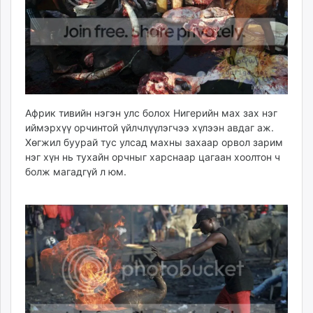
ikon.mn
mnb.mn
Livetv.mn
Eguur.mn
24tsag.mn
shuud.mn
Африк тивийн нэгэн улс болох Нигерийн мах зах нэг
eagle.mn
иймэрхүү орчинтой үйлчлүүлэгчээ хүлээн авдаг аж.
ergelt.mn
Хөгжил буурай тус улсад махны захаар орвол зарим
zarig.mn
нэг хүн нь тухайн орчныг харснаар цагаан хоолтон ч
today.mn
болж магадгүй л юм.
zuv.mn
mminfo.mn
ugluu.mn
urlag.mn
unen.mn
asu.mn
shudarga.mn
shuurhai.mn