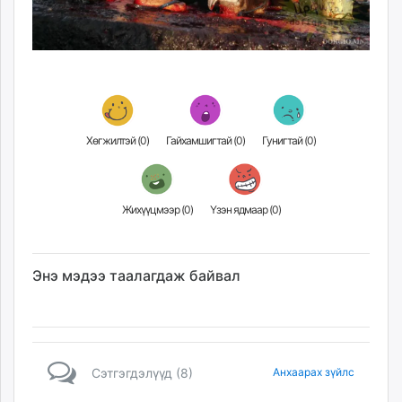
Хөгжилтэй (
0
)
Гайхамшигтай (
0
)
Гунигтай (
0
)
Жихүүцмээр (
0
)
Үзэн ядмаар (
0
)
Энэ мэдээ таалагдаж байвал
Сэтгэгдэлүүд (8)
Анхаарах зүйлс