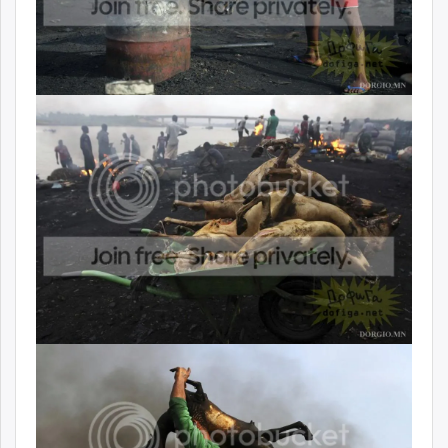
unuudur.mn
isee.mn
mglradio.com
fact.mn
itoim.mn
tumen.mn
shuum.mn
times.mn
tvmongolia.mn
mass.mn
unegui.mn
assa.mn
toim.mn
tac.mn
paparazzi.mn
unread.today