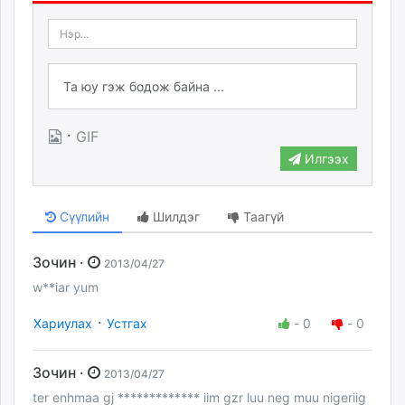
·
GIF
Илгээх
Сүүлийн
Шилдэг
Таагүй
Зочин ·
2013/04/27
w**iar yum
·
Хариулах
Устгах
-
0
-
0
Зочин ·
2013/04/27
ter enhmaa gj ************* iim gzr luu neg muu nigeriig