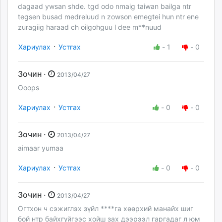
dagaad ywsan shde. tgd odo nmaig taiwan bailga ntr
tegsen busad medreluud n zowson emegtei hun ntr ene
zuragiig haraad ch oilgohguu l dee m**nuud
·
Хариулах
Устгах
-
1
-
0
Зочин ·
2013/04/27
Ooops
·
Хариулах
Устгах
-
0
-
0
Зочин ·
2013/04/27
aimaar yumaa
·
Хариулах
Устгах
-
0
-
0
Зочин ·
2013/04/27
Огтхон ч сэжиглэх зүйл ****га хөөрхий манайх шиг
бой нтр байхгүйгээс хойш зах дээрээл гаргадаг л юм