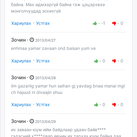
байна. Мах идмээргүй байна гэж цэцэрхвээ
монголчуудад зохихгүй
·
Хариулах
Устгах
-
-1
-
0
Зочин ·
2013/04/27
enhmaa yamar zavaan ond baisan yum ve
·
Хариулах
Устгах
-
0
-
0
Зочин ·
2013/04/28
iim gazariig yamar hun saihan gj yavdag bnaa manai mgl
ch hajuud ni divaajin shuu
·
Хариулах
Устгах
-
0
-
0
Зочин ·
2013/04/29
их заваан юум ийм байдлаар удаан байв****
гэдэсний х****двар өвчин их тархах юум байна даа