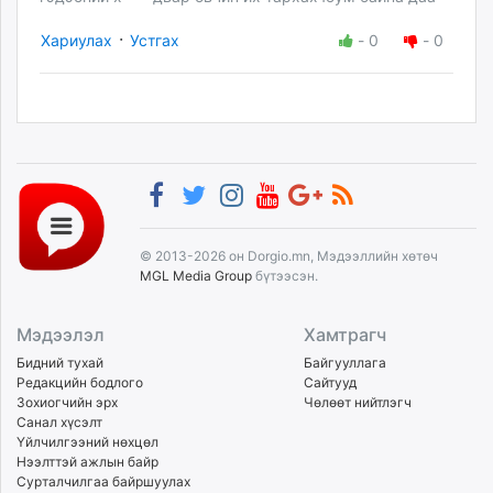
·
Хариулах
Устгах
-
0
-
0
© 2013-2026 он Dorgio.mn, Мэдээллийн хөтөч
MGL Media Group
бүтээсэн.
Мэдээлэл
Хамтрагч
Бидний тухай
Байгууллага
Редакцийн бодлого
Сайтууд
Зохиогчийн эрх
Чөлөөт нийтлэгч
Санал хүсэлт
Үйлчилгээний нөхцөл
Нээлттэй ажлын байр
Сурталчилгаа байршуулах