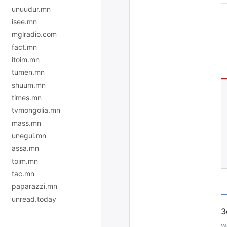
unuudur.mn
isee.mn
mglradio.com
fact.mn
itoim.mn
tumen.mn
shuum.mn
times.mn
tvmongolia.mn
mass.mn
unegui.mn
assa.mn
toim.mn
tac.mn
paparazzi.mn
unread.today
w