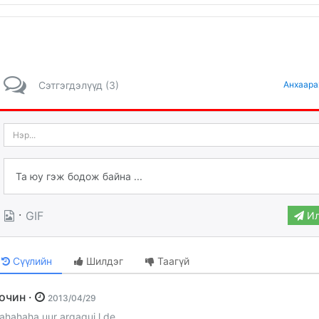
Сэтгэгдэлүүд (3)
Анхаара
·
GIF
Ил
Сүүлийн
Шилдэг
Таагүй
Зочин ·
2013/04/29
ahahaha uur argagui l de