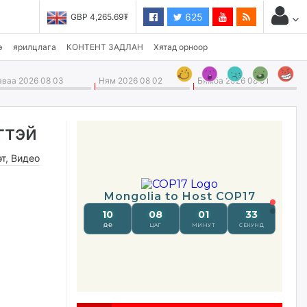
625
GBP 4,265.69₮
USD 3,496.90₮
э
ярилцлага
КОНТЕНТ ЗАДЛАН
Хятад орноор
ваа 2026 08 03
Ням 2026 08 02
Бямба 2026 08 01
гтэй
өт
,
Видео