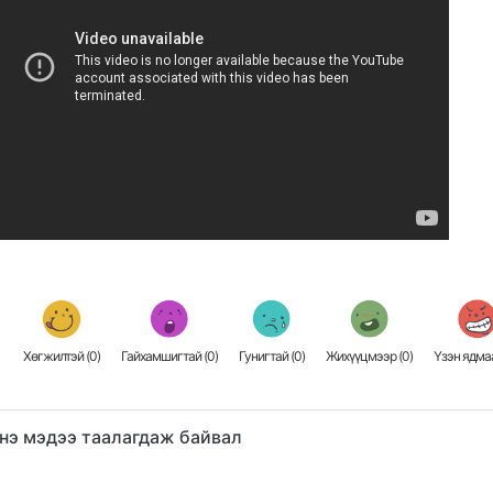
Хөгжилтэй (
0
)
Гайхамшигтай (
0
)
Гунигтай (
0
)
Жихүүцмээр (
0
)
Үзэн ядмаа
нэ мэдээ таалагдаж байвал