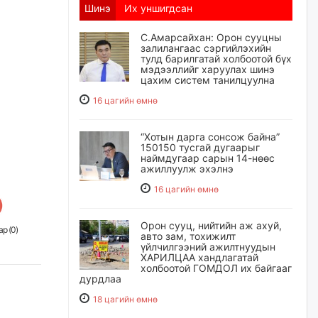
Шинэ
Их уншигдсан
С.Амарсайхан: Орон сууцны
залилангаас сэргийлэхийн
тулд барилгатай холбоотой бүх
мэдээллийг харуулах шинэ
цахим систем танилцуулна
16 цагийн өмнө
“Хотын дарга сонсож байна”
150150 тусгай дугаарыг
наймдугаар сарын 14-нөөс
ажиллуулж эхэлнэ
16 цагийн өмнө
Орон сууц, нийтийн аж ахуй,
р (
0
)
авто зам, тохижилт
үйлчилгээний ажилтнуудын
ХАРИЛЦАА хандлагатай
холбоотой ГОМДОЛ их байгааг
дурдлаа
18 цагийн өмнө