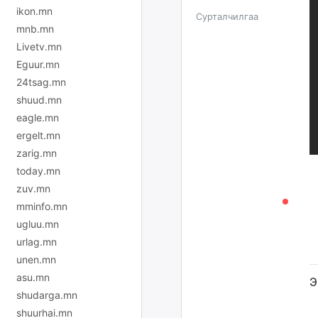
ikon.mn
Сурталчилгаа
mnb.mn
Livetv.mn
Eguur.mn
24tsag.mn
shuud.mn
eagle.mn
ergelt.mn
zarig.mn
today.mn
zuv.mn
mminfo.mn
ugluu.mn
urlag.mn
unen.mn
asu.mn
Э
shudarga.mn
shuurhai.mn