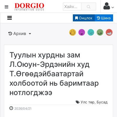
Онцлох
Шинэ
Мэдээллийн
Зар мэдээллийн
Архив
Банк санхүү
Бизнес ААН
Төрийн
Туулын хурдны зам
Нийслэлийн
Л.Оюун-Эрдэнийн худ
Т.Өгөөдэйбаатартай
dorgio.mn
холбоотой нь баримтаар
Gogo.mn
caak.mn
нотлогджээ
news.mn
zindaa.mn
Улс төр
,
Бусад
2026-
2026-
Baabar.mn
2026/04/21
04-
08-
tovch.mn