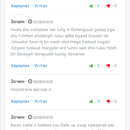
·
Хариулах
Устгах
-
0
-
0
Зочин ·
2026/04/25
Hudla shu zoriudaar ner turig ni Ebitenguud gutaaj bga
shu.!!Jinhen shudargin tuluu ajillaj bgaad buusan da
.Unuudur tuuni hj bn mash olon mega tusluud zogslo
.Edgeer tusluud mongolin ard tumni sain shni tuluu hdeh
bn daraagin donguulid tuunig demjine✊️
·
Хариулах
Устгах
-
0
-
0
Зочин ·
2026/04/25
Оюулзгана идсээр л
·
Хариулах
Устгах
-
0
-
0
Зочин ·
2026/04/25
Ажил хийж л байвал хэн байх нь хэнд хамаатай юм