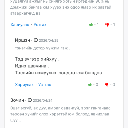
хуцалгүй ажлыг нь хийлгэ хотын иргэдийн 90% нь
дэмжиж байгаа юм хүүеэ энэ одоо ямар их завтай
атаархагчид вэ
·
Хариулах
Устгах
-
1
-
1
Иршэн ·
2026/04/25
тэнэгийн дотор уужим гэж .
Тэд зүгээр хийхүү .
Иднэ цавчина .
Төсвийн нэмүүлнэ .зөндөө юм бншдээ
·
Хариулах
Устгах
-
0
-
0
Зочин ·
2026/04/24
Эцэг эхгүй, ах дүү, амраг садангүй, эрэг ганганаас
төрсөн хүнийг олох хэрэгтэй юм болоод явчихлаа
шүү...