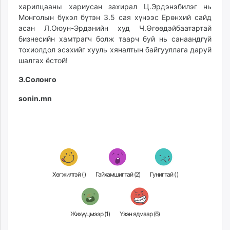
харилцааны хариусан захирал Ц.Эрдэнэбилэг нь
Монголын бүхэл бүтэн 3.5 сая хүнээс Ерөнхий сайд
асан Л.Оюун-Эрдэнийн худ Ч.Өгөөдэйбаатартай
бизнесийн хамтрагч болж таарч буй нь санаандгүй
тохиолдол эсэхийг хууль хяналтын байгууллага даруй
шалгах ёстой!
Э.Солонго
sonin.mn
Хөгжилтэй (
)
Гайхамшигтай (
2
)
Гунигтай (
)
Жихүүцмээр (
1
)
Үзэн ядмаар (
6
)