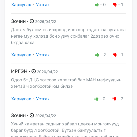
·
Хариулах
Устгах
-
0
-
1
Зочин ·
2026/04/22
Данх ч бүх юм нь илэрээд ирэхээр гадагшаа зугатана
нөгөө муу хэлээд бсн хүзүү схнбалаг 2дээрээ очих
бхдаа хаха
·
Хариулах
Устгах
-
2
-
1
ИРГЭН ·
2026/04/22
Одоо 5- ДЦС зогсоох хэрэгтэй бас МАН мафиуудын
хэнтэй ч холбоотой юм билээ
·
Хариулах
Устгах
-
0
-
2
Зочин ·
2026/04/22
Хүний хамаатан садныг хайвал цөөхөн монголчууд
бараг бүгд л холбоотой. Бүтээн байгуулалтыг
эсэргүүцээд байгаа нөхдийг шалгах хэрэгтэй ямар