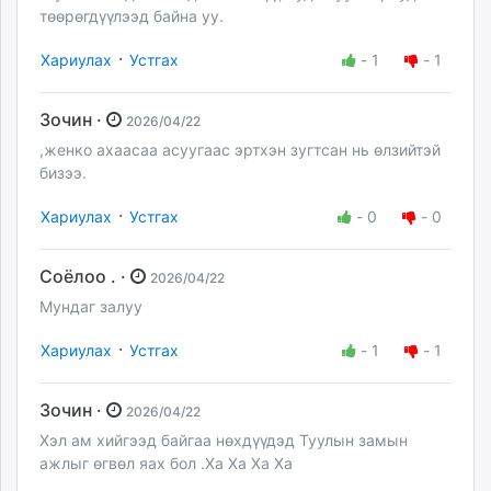
төөрөгдүүлээд байна уу.
·
Хариулах
Устгах
-
1
-
1
Зочин ·
2026/04/22
,женко ахаасаа асуугаас эртхэн зугтсан нь өлзийтэй
бизээ.
·
Хариулах
Устгах
-
0
-
0
Соёлоо . ·
2026/04/22
Мундаг залуу
·
Хариулах
Устгах
-
1
-
1
Зочин ·
2026/04/22
Хэл ам хийгээд байгаа нөхдүүдэд Туулын замын
ажлыг өгвөл яах бол .Ха Ха Ха Ха