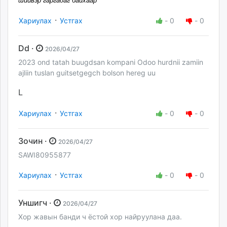
шийвэр гаргадаг байхаар
·
Хариулах
Устгах
-
0
-
0
Dd ·
2026/04/27
2023 ond tatah buugdsan kompani Odoo hurdnii zamiin
ajliin tuslan guitsetgegch bolson hereg uu
L
·
Хариулах
Устгах
-
0
-
0
Зочин ·
2026/04/27
SAWI80955877
·
Хариулах
Устгах
-
0
-
0
Уншигч ·
2026/04/27
Хор жавын банди ч ёстой хор найруулана даа.