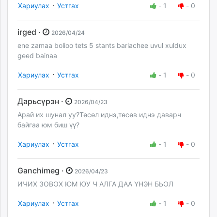
·
Хариулах
Устгах
-
1
-
0
irged ·
2026/04/24
ene zamaa bolioo tets 5 stants bariachee uvul xuldux
geed bainaa
·
Хариулах
Устгах
-
1
-
0
Дарьсүрэн ·
2026/04/23
Арай их шунал уу?Төсөл иднэ,төсөв иднэ даварч
байгаа юм биш үү?
·
Хариулах
Устгах
-
1
-
0
Ganchimeg ·
2026/04/23
ИЧИХ ЗОВОХ ЮМ ЮУ Ч АЛГА ДАА ҮНЭН БЬОЛ
·
Хариулах
Устгах
-
1
-
0