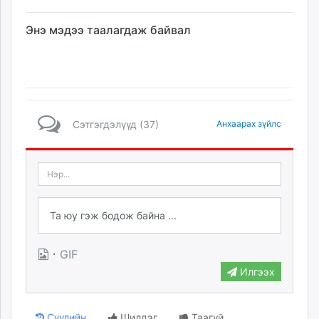
Энэ мэдээ таалагдаж байвал
Сэтгэгдэлүүд (37)
Анхаарах зүйлс
·
GIF
Илгээх
Сүүлийн
Шилдэг
Таагүй