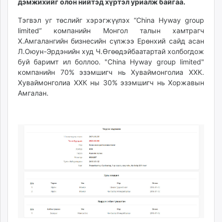
дэмжихийг олон нийтэд хүртэл уриалж байгаа.
unuudur.mn
Тэгвэл уг төслийг хэрэгжүүлэх “China Hyway group
isee.mn
limited” компанийн Монгол талын хамтрагч
mglradio.com
Х.Амгалангийн бизнесийн сүлжээ Ерөнхий сайд асан
fact.mn
Л.Оюун-Эрдэнийн худ Ч.Өгөөдэйбаатартай холбогдож
itoim.mn
буй баримт ил боллоо. "China Hyway group limited"
tumen.mn
компанийн 70% эзэмшигч нь Хуваймонголиа ХХК.
Хуваймонголиа ХХК ны 30% эзэмшигч нь Хоржавын
shuum.mn
Амгалан.
times.mn
tvmongolia.mn
mass.mn
unegui.mn
assa.mn
toim.mn
tac.mn
paparazzi.mn
unread.today