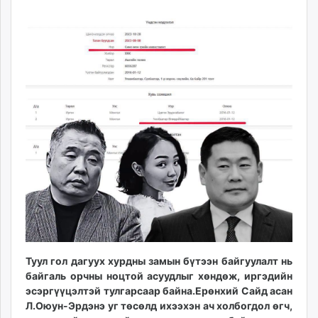
21
08
ikon.mn
11:24:08
13:18:12
mnb.mn
Livetv.mn
Eguur.mn
24tsag.mn
shuud.mn
eagle.mn
ergelt.mn
zarig.mn
today.mn
zuv.mn
mminfo.mn
ugluu.mn
urlag.mn
unen.mn
Туул гол дагуух хурдны замын бүтээн байгуулалт нь
байгаль орчны ноцтой асуудлыг хөндөж, иргэдийн
asu.mn
эсэргүүцэлтэй тулгарсаар байна.Ерөнхий Сайд асан
shudarga.mn
Л.Оюун-Эрдэнэ уг төсөлд ихээхэн ач холбогдол өгч,
shuurhai.mn