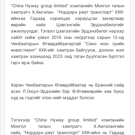
“China Hyway group limited” компанийн Монгол талын
хамтрагч Х.Амгалан “Нордэрн рөүт транспорт” ХХК-
ийнхаа Гадаад харилцаа хариуцсан захирлаар
өөрийн найз Цэвгээгийн Эрдэнэбилэгийг
ажиллуулдаг. Тэгвэл Цэвгээгийн Эрдэнэбилэг нэрээр
хайлт хийж үзвэл 2016 оны нэгдүгээр сарын 12-нд
Чинбаатарын Өгөөдэйбаатартай “Сино мон грийн
инвестмент” ХХК-ийг хамтран байгуулж, долоон жил
хамтран эзэмшээд 2023 онд татан буулгасан бүртгэл
гарч ирж байна.
Харин Чинбаатарын Өгөөдэйбаатар нь Ерөнхий сайд
асан Л.Оюун-Эрдэнийн бэр Ө.Өгөөмөрийн аав буюу
худ нь гэдгийг олон нийт мэддэг болсон.
Тэгэхээр “China Hyway group limited” компанийн
Монгол талын хамтрагч Х.Амгалангийн
найз, “Нордэрн рөүт транспорт” ХХК-ийнх нь Гадаад