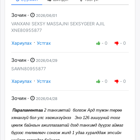
Зочин ·
2026/06/01
VANXANI SEXSY MASSAJNI SEXSYGEER AJIL
XNE80955877
·
Хариулах
Устгах
-
0
-
0
Зочин ·
2026/04/29
SAWN80955877
·
Хариулах
Устгах
-
0
-
0
Зочин ·
2026/04/28
Параламентаа
2 танхимтай болгож Ард түмэн төрөө
хянахгүй бол улс хөгжихгүйнээ Энэ 126 гишүүний тоог
цөөлж байнгын ажиллагаатай дээд танхимд дүүрэг аймаг
бүрээс төлөөлөгч сонгож жилд 1 удаа хуралддаж этсийн