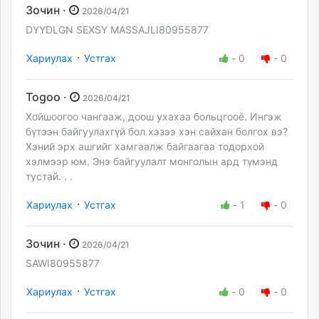
Зочин ·
2026/04/21
DYYDLGN SEXSY MASSAJLI80955877
·
Хариулах
Устгах
-
0
-
0
Togoo ·
2026/04/21
Хойшоогоо чангааж, доош ухахаа больцгооё. Ингэж
бүтээн байгуулахгүй бол хэзээ хэн сайхан болгох вэ?
Хэний эрх ашгийг хамгаалж байгаагаа тодорхой
хэлмээр юм. Энэ байгуулалт монголын ард түмэнд
тустай. . .
·
Хариулах
Устгах
-
1
-
0
Зочин ·
2026/04/21
SAWI80955877
·
Хариулах
Устгах
-
0
-
0