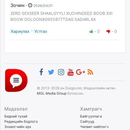
Зочин ·
2026/04/21
2ERD SEXSEER SHAALGYYLI XUCHINDEED BOOB XXI
BOOW DOLOON80955877TSAG SADARLAX
·
Хариулах
Устгах
-
0
-
0
© 2013-2026 он Dorgio.mn, Мэдээллийн хөтөч
MGL Media Group
бүтээсэн.
Мэдээлэл
Хамтрагч
Бидний тухай
Байгууллага
Редакцийн бодлого
Сайтууд
Зохиогчийн эрх
Чөлөөт нийтлэгч