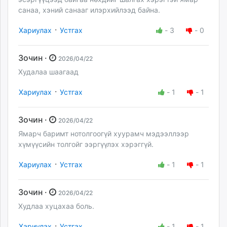
санаа, хэний санааг илэрхийлээд байна.
·
Хариулах
Устгах
-
3
-
0
Зочин ·
2026/04/22
Худалаа шаагаад
·
Хариулах
Устгах
-
1
-
1
Зочин ·
2026/04/22
Ямарч баримт нотолгоогүй хуурамч мэдээллээр
хүмүүсийн толгойг ээргүүлэх хэрэггүй.
·
Хариулах
Устгах
-
1
-
1
Зочин ·
2026/04/22
Худлаа хуцахаа боль.
·
Хариулах
Устгах
-
1
-
1