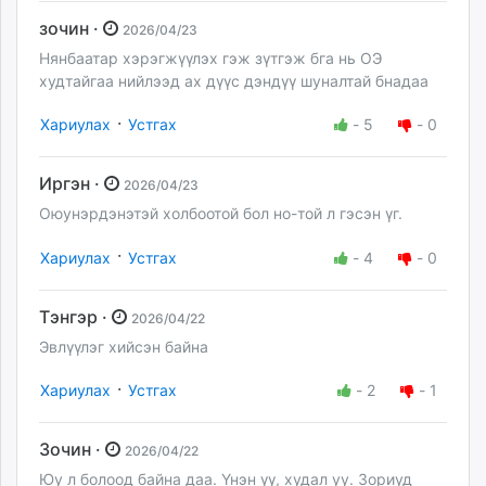
зочин ·
2026/04/23
Нянбаатар хэрэгжүүлэх гэж зүтгэж бга нь ОЭ
худтайгаа нийлээд ах дүүс дэндүү шуналтай бнадаа
·
Хариулах
Устгах
-
5
-
0
Иргэн ·
2026/04/23
Оюунэрдэнэтэй холбоотой бол но-той л гэсэн үг.
·
Хариулах
Устгах
-
4
-
0
Тэнгэр ·
2026/04/22
Эвлүүлэг хийсэн байна
·
Хариулах
Устгах
-
2
-
1
Зочин ·
2026/04/22
Юу л болоод байна даа. Үнэн үү, худал уу. Зориуд