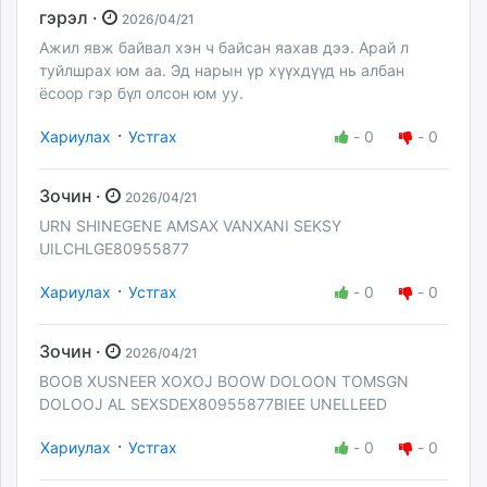
гэрэл ·
2026/04/21
Ажил явж байвал хэн ч байсан яахав дээ. Арай л
туйлшрах юм аа. Эд нарын үр хүүхдүүд нь албан
ёсоор гэр бүл олсон юм уу.
·
Хариулах
Устгах
-
0
-
0
Зочин ·
2026/04/21
URN SHINEGENE AMSAX VANXANI SEKSY
UILCHLGE80955877
·
Хариулах
Устгах
-
0
-
0
Зочин ·
2026/04/21
BOOB XUSNEER XOXOJ BOOW DOLOON TOMSGN
DOLOOJ AL SEXSDEX80955877BIEE UNELLEED
·
Хариулах
Устгах
-
0
-
0