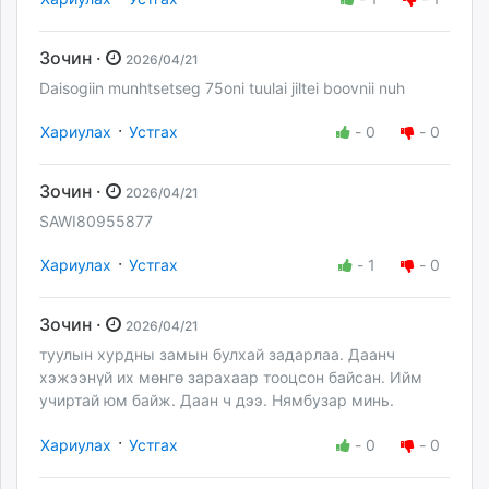
Зочин ·
2026/04/21
Daisogiin munhtsetseg 75oni tuulai jiltei boovnii nuh
·
Хариулах
Устгах
-
0
-
0
Зочин ·
2026/04/21
SAWI80955877
·
Хариулах
Устгах
-
1
-
0
Зочин ·
2026/04/21
туулын хурдны замын булхай задарлаа. Даанч
хэжээнүй их мөнгө зарахаар тооцсон байсан. Ийм
учиртай юм байж. Даан ч дээ. Нямбузар минь.
·
Хариулах
Устгах
-
0
-
0