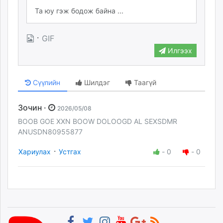
·
GIF
Илгээх
Сүүлийн
Шилдэг
Таагүй
Зочин ·
2026/05/08
BOOB GOE XXN BOOW DOLOOGD AL SEXSDMR
ANUSDN80955877
·
Хариулах
Устгах
-
0
-
0