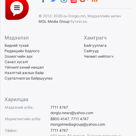
© 2013-2026 он Dorgio.mn, Мэдээллийн хөтөч
MGL Media Group
бүтээсэн.
Мэдээлэл
Хамтрагч
Бидний тухай
Байгууллага
Редакцийн бодлого
Сайтууд
Зохиогчийн эрх
Чөлөөт нийтлэгч
Санал хүсэлт
Үйлчилгээний нөхцөл
Нээлттэй ажлын байр
Сурталчилгаа байршуулах
Харилцаа
Мэдээний алба:
7711 4747
dorgio.news@yahoo.com
Маркетингийн алба:
8800 4147
,
7711 4747
mongolmediagroup@yahoo.com
Оффис:
7711 4747
001 тоот, B1 давхар, Тусгаар тогтнолын