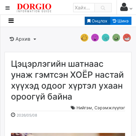
Онцлох
Шинэ
Мэдээллийн
Зар мэдээллийн
Архив
Банк санхүү
Бизнес ААН
Төрийн
Цэцэрлэгийн шатнаас
Нийслэлийн
унаж гэмтсэн ХОЁР настай
хүүхэд одоог хүртэл ухаан
dorgio.mn
ороогүй байна
Gogo.mn
caak.mn
Нийгэм
,
Сэрэмжлүүлэг
news.mn
2026-
2026-
2026/05/08
zindaa.mn
05-
08-
Baabar.mn
08
07
tovch.mn