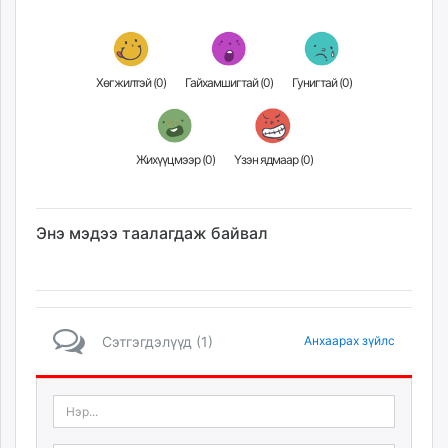
unuudur.mn
isee.mn
mglradio.com
Хөгжилтэй (
0
)
Гайхамшигтай (
0
)
Гунигтай (
0
)
fact.mn
itoim.mn
tumen.mn
Жихүүцмээр (
0
)
Үзэн ядмаар (
0
)
shuum.mn
times.mn
tvmongolia.mn
Энэ мэдээ таалагдаж байвал
mass.mn
unegui.mn
assa.mn
toim.mn
Сэтгэгдэлүүд (1)
Анхаарах зүйлс
tac.mn
paparazzi.mn
unread.today