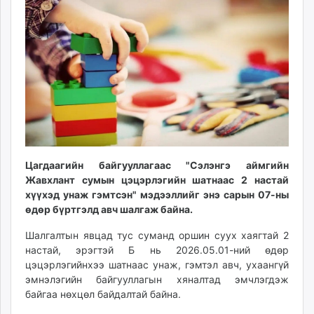
12:38:46
06:13:00
ikon.mn
mnb.mn
Livetv.mn
Eguur.mn
24tsag.mn
shuud.mn
eagle.mn
ergelt.mn
zarig.mn
Цагдаагийн байгууллагаас "Сэлэнгэ аймгийн
today.mn
Жавхлант сумын цэцэрлэгийн шатнаас 2 настай
zuv.mn
хүүхэд унаж гэмтсэн" мэдээллийг энэ сарын 07-ны
mminfo.mn
өдөр бүртгэлд авч шалгаж байна.
ugluu.mn
Шалгалтын явцад тус суманд оршин суух хаягтай 2
urlag.mn
настай, эрэгтэй Б нь 2026.05.01-ний өдөр
unen.mn
цэцэрлэгийнхээ шатнаас унаж, гэмтэл авч, ухаангүй
asu.mn
эмнэлэгийн байгууллагын хяналтад эмчлэгдэж
shudarga.mn
байгаа нөхцөл байдалтай байна.
shuurhai.mn