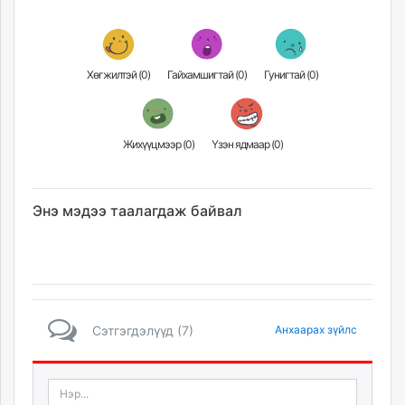
Хөгжилтэй (
0
)
Гайхамшигтай (
0
)
Гунигтай (
0
)
Жихүүцмээр (
0
)
Үзэн ядмаар (
0
)
Энэ мэдээ таалагдаж байвал
Сэтгэгдэлүүд (7)
Анхаарах зүйлс