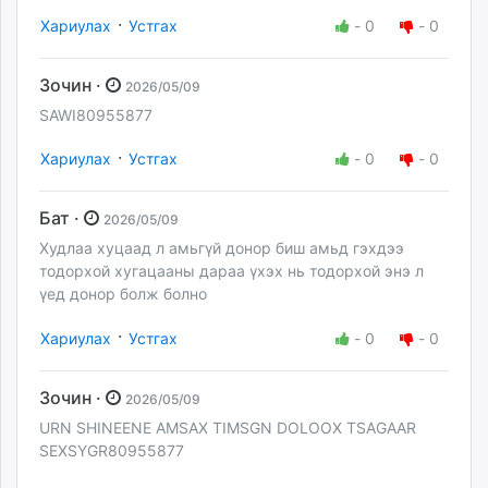
·
Хариулах
Устгах
-
0
-
0
Зочин ·
2026/05/09
SAWI80955877
·
Хариулах
Устгах
-
0
-
0
Бат ·
2026/05/09
Худлаа хуцаад л амьгүй донор биш амьд гэхдээ
тодорхой хугацааны дараа үхэх нь тодорхой энэ л
үед донор болж болно
·
Хариулах
Устгах
-
0
-
0
Зочин ·
2026/05/09
URN SHINEENE AMSAX TIMSGN DOLOOX TSAGAAR
SEXSYGR80955877