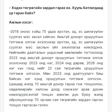
- Хэдэн төгрөгийн зардал гарах вэ. Хууль батлагдаад
үр гарах байх?
Ажлын хэсэг:
-2018 оноос хойш 75 удаа эрхтэн, эд, эс шилжүүлэн
суулгах мэс засал хийсэн. Амьгүй донорт оршуулгын
тэтгэмж олгож эхэлснээр эрхтэн, эд, эс шилжүүлэн
суулгах мэс заслын үйл ажиллагаа нэмэгдэнэ.
Нийгмийн даатгалын үндэсний зөвлөлийн тогтоолоор
2023 онд амьгүй донорт оршуулгын тэтгэмж олгож
эхэлснээр 2023 онд нэг, 2024 онд дөрөв, 2026 онд
нэг хүн гээд нийт 22 сая төгрөгийн оршуулгын
тэтгэмж олгосон. Мөн 2023 онд даатгуулагч биш
байсан нэг хүнд оршуулгын тэтгэмж олгосон.
Цаашид жилд 10 амьгүй донор гарна гэж тооцоолон,
хөдөлмөрийн хөлсны доод хэмжээг арав дахин
нэмэгдүүлсэнтэй тэнцэх мөнгөн дүн буюу жилд
ойролцоогоор 70 орчим сая төгрөгийн зардал гаргах
тооцоо гаргасан гэлээ.