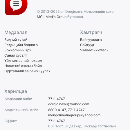
© 2013-2026 он Dorgio.mn, Мэдээллийн хөтөч
MGL Media Group
бүтээсэн.
Мэдээлэл
Хамтрагч
Бидний тухай
Байгууллага
Редакцийн бодлого
Сайтууд
Зохиогчийн эрх
Чөлөөт нийтлэгч
Санал хүсэлт
Үйлчилгээний нөхцөл
Нээлттэй ажлын байр
Сурталчилгаа байршуулах
Харилцаа
Мэдээний алба:
7711 4747
dorgio.news@yahoo.com
Маркетингийн алба:
8800 4147
,
7711 4747
mongolmediagroup@yahoo.com
Оффис:
7711 4747
001 тоот, B1 давхар, Тусгаар тогтнолын