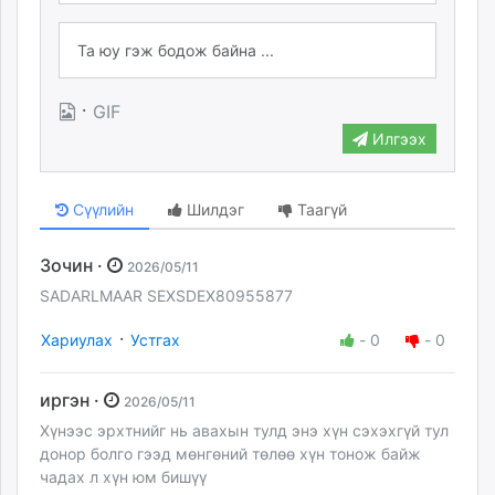
·
GIF
Илгээх
Сүүлийн
Шилдэг
Таагүй
Зочин ·
2026/05/11
SADARLMAAR SEXSDEX80955877
·
Хариулах
Устгах
-
0
-
0
иргэн ·
2026/05/11
Хүнээс эрхтнийг нь авахын тулд энэ хүн сэхэхгүй тул
донор болго гээд мөнгөний төлөө хүн тонож байж
чадах л хүн юм бишүү