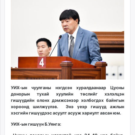
10:20:58
10:44:36
ikon.mn
mnb.mn
Livetv.mn
Eguur.mn
24tsag.mn
shuud.mn
eagle.mn
ergelt.mn
zarig.mn
today.mn
zuv.mn
mminfo.mn
УИХ-ын чуулганы нэгдсэн хуралдаанаар Цусны
донорын тухай хуулийн төслийг хэлэлцэн
ugluu.mn
гишүүдийн олонх дэмжсэнээр холбогдох байнгын
urlag.mn
хороонд шилжүүлэв. Энэ үеэр гишүүд ажлын
unen.mn
хэсгийн гишүүдээс асуулт асууж хариулт авсан юм.
asu.mn
УИХ-ын гишүүн Б.Уянга:
shudarga.mn
shuurhai.mn