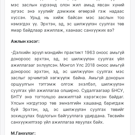
мэс заслын хүрээнд олон жил амьд явсан хүний
зүгээс энэ хуулийг дэмжиж өгөөрэй гэж надаас
хүссэн. Урьд нь хийж байсан мэс заслын тоо
нэмэгдэх үү. Эрхтэн, эд, эс шилжүүлэн суулгах төв
ямар байдлаар ажиллаж, хаанаас санхүүжих вэ?
Ажлын хэсэг:
-Дэлхийн эрүүл мэндийн практикт 1963 оноос амьгүй
донороос эрхтэн, эд, эс шилжүүлэн суулгах үйл
ажиллагааг эхлүүлсэн. Монгол Улс 2018 оноос амьгүй
донороос эрхтэн, эд, эс шилжүүлэн суулгах мэс
заслыг эрчимтэй хөгжүүлж байна. Амьгүй донорын
оршуулгын тэтгэмж олгож эхэлбэл, шилжүүлэн
суулгах үйл ажиллагаа олширно. Судалгаагаар БНСУ,
БНТУ энэ тогтолцоо амжилттай хэрэгжсэн байдаг.
Улсын нэгдүгээр төв эмнэлгийн хашаанд баригдаж
буй Эрхтэн, эд, эс шилжүүлэн суулгах төвийг
зохицуулах бодлогын байгууллага удирдана. Төсвийн
санхүүжилтээр үйл ажиллагаа явуулах байх.
М.Ганхүлэг: