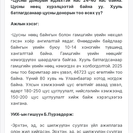
-Цусны донорын идэвхтэй нас 24-40 нас байна.
unuudur.mn
Цусны нөөц хүрэлцээтэй байна уу. Хууль
isee.mn
батлагдсанаар цусны донорын тоо өсөх үү?
mglradio.com
Ажлын хэсэг:
fact.mn
-Цусны нөөц байнгын болон гамшгийн үеийн нөхцөл
itoim.mn
гэсэн хоёр ангилалтай явдаг. Өнөөдрийн байдлаар
tumen.mn
байнгын үеийн буюу 10-14 хоногийн түвшинд
shuum.mn
хангалттай байна. Гамшгийн үеийн нөөцийг
times.mn
нэмэгдүүлэх шаардлага байгаа. Хууль батлагдсанаар
tvmongolia.mn
гамшгийн үеийн нөөц нэмэгдэх ач холбогдолтой. 2025
mass.mn
оны тоо баримтаар авч үзвэл, 46723 цус өгөлтийн тоо
байна. Үүний 80 хувь нь Улаанбаатар хотод ногдож
unegui.mn
байна. Улсын хэмжээний цус өгөлтийг аваад үзвэл,
assa.mn
өдөрт 180-250 цус цуглуулалт, нийслэлийн хэмжээнд
toim.mn
150-200 цус цуглуулалт хийж байж хэрэгцээгээ
tac.mn
хангана.
paparazzi.mn
УИХ-ын гишүүн Б.Пүрэвдорж:
unread.today
-Эрхтэн, эд, эс шилжүүлэн суулгах үйл ажиллагаа
олон жил хийгдсэн. Эрхтэн, эд, эс шилжүүлэн суулгах