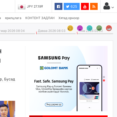
625
JPY 27.19₮
э
ярилцлага
КОНТЕНТ ЗАДЛАН
Хятад орноор
мар 2026 08 04
Даваа 2026 08 03
Ням 2026 08 02
н
н
өр
,
Бусад