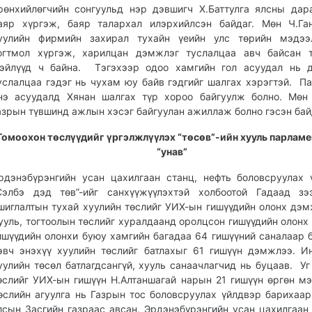
рөнхийлөгчийн сонгуульд нэр дэвшигч Х.Баттулга ялсны дар
аяр хүргэж, баяр талархал илэрхийлсэн байдаг. Мөн Ч.Га
уулийн фирмийн захирал тухайн үеийн улс төрийн мэдээл
огтмол хүргэж, харилцан дэмжлэг туслалцаа авч байсан т
эйлүүд ч байна. Тэгэхээр одоо хамгийн гол асуудал нь д
услалцаа гэдэг нь чухам юу байв гэдгийг шалгах хэрэгтэй. П
нэ асуудалд Хянан шалгах түр хороо байгуулж болно. Мөн
азрын түвшинд ажлын хэсэг байгуулан ажиллаж болно гэсэн бай
Томоохон төслүүдийг үргэлжлүүлэх “төсөв”-ийн хууль парламе
“унав”
рдэнэбүрэнгийн усан цахилгаан станц, нефть боловсруулах 
Сэлбэ дэд төв”-ийг санхүүжүүлэхтэй холбоотой Гадаад зэ
шиглалтын тухай хуулийн төслийг УИХ-ын гишүүдийн олонх дэм
ууль, тогтоолын төслийг хуралдаанд оролцсон гишүүдийн олонх 
ишүүдийн олонхи буюу хамгийн багадаа 64 гишүүний саналаар б
эвч энэхүү хуулийн төслийг батлахыг 61 гишүүн дэмжлээ. И
уулийн төсөл батлагдсангүй, хууль санаачлагчид нь буцаав. Уг
өслийг УИХ-ын гишүүн Н.Алтаншагай нарын 21 гишүүн өргөн мэ
өслийн агуулга нь Газрын тос боловсруулах үйлдвэр барихаар
лсын Засгийн газраас авсан, Эрдэнэбүрэнгийн усан цахилгаан