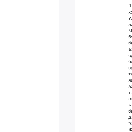
“
х
У
а
М
б
б
а
о
б
э
т
я
а
т
о
м
б
д
“
Ж