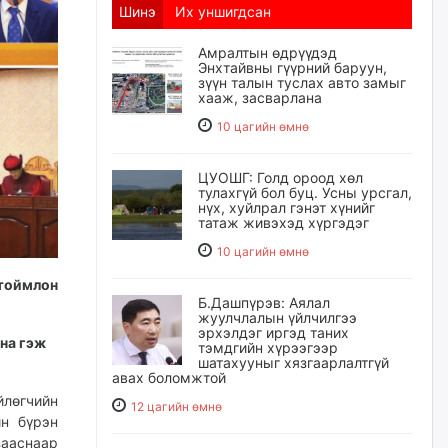
Шинэ
Их уншигдсан
Амралтын өдрүүдэд
Энхтайвны гүүрний баруун,
зүүн талын туслах авто замыг
хааж, засварлана
10 цагийн өмнө
ЦУОШГ: Голд ороод хөл
тулахгүй бол буц. Усны урсгал,
нүх, хуйлрал гэнэт хүнийг
татаж живэхэд хүргэдэг
10 цагийн өмнө
тоймлон
Б.Дашпүрэв: Аялал
жуулчлалын үйлчилгээ
эрхэлдэг иргэд таних
на гэж
тэмдгийн хүрээгээр
шатахууныг хязгаарлалтгүй
авах боломжтой
лөгчийн
12 цагийн өмнө
йн бүрэн
зааснаар