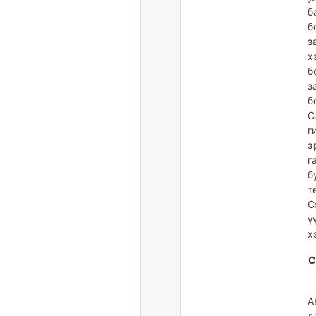
б
б
з
х
б
з
б
С
г
э
г
б
т
С
ү
х
С
А
д