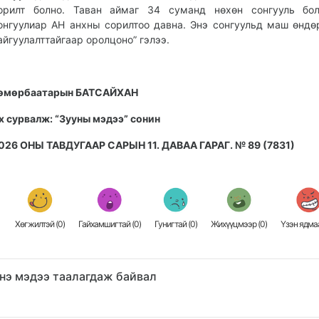
орилт болно. Таван аймаг 34 суманд нөхөн сонгууль бол
онгуулиар АН анхны сорилтоо давна. Энэ сонгуульд маш өндө
айгуулалттайгаар оролцоно” гэлээ.
өмөрбаатарын БАТСАЙХАН
х сурвалж: “Зууны мэдээ” сонин
026 ОНЫ ТАВДУГААР САРЫН 11. ДАВАА ГАРАГ. № 89 (7831)
Хөгжилтэй (
0
)
Гайхамшигтай (
0
)
Гунигтай (
0
)
Жихүүцмээр (
0
)
Үзэн ядмаа
нэ мэдээ таалагдаж байвал