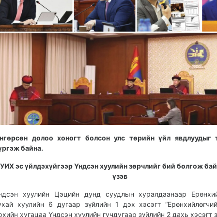
нгөрсөн долоо хоногт болсон улс төрийн үйл явдлуудыг 
үргэж байна.
УИХ эс үйлдэхүйгээр Үндсэн хуулийн зөрчлийг бий болгож бай
үзэв
ндсэн хуулийн Цэцийн дунд суудлын хуралдаанаар Ерөнхий
ухай хуулийн 6 дугаар зүйлийн 1 дэх хэсэгт “Ерөнхийлөгчи
рхийн хугацаа Үндсэн хуулийн гучдугаар зүйлийн 2 дахь хэсэгт 