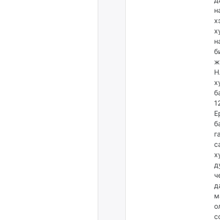
н
х
х
н
б
ж
Н
х
б
1
Е
б
г
с
х
д
ч
д
м
о
с