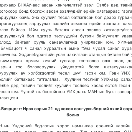
арихаар БНХАУ-аас авсан хөнгөлөлттэй зээл, Сэлбэ дэд төвий
осгохоор бонд босгож авсан зээлүүдийг өрийн хязгаараас гарг
арцуулах байв. Энэ хуулийг төсөл батлагдсан бол дээрх гурван
эрэгжүүлэхэд зарцуулах зээлийн хэмжээ өрийн хязгаарт хам
олох байлаа. Ийм хууль баталж авсан зээлээ хязгааргүйгэ
арцуулахгүй бол эдгээр төслүүдийн бүтээн байгуулалт уда
олоод байгааг хууль санаачлагчид учирласан юм. УИХ-ы
.Бямбацогт ч санал хураалтын өмнө "Энэ чухал санал хура
ишүүд ээ. Эрдэнэбүрэнгийн усан цахилгаан станцын бүтээн байг
рчимжүүлж эрчим хүчний тусгаар тогтнолоо олж авах, до
азрын тос боловсруулах үйлдвэртэй болж шатахууныха
ууруулах ач холбогдолтой төсөл шүү" гэсэн юм. Гэвч УИХ
өслийг батлахаас татгалзлаа. Хуулийн төслийг УИХ-аар хэлэ
элбэ дэд төвийн төслийг хуулийн төслөөс хасах ёстой гэсэн
үссэн юм. Үүнтэй холбоотойгоор УИХ дахь МАН-ын бүлэг завсар
элэлцсэн.
.Баярцогт: Ирэх сарын 21-нд нөхөн сонгууль бидний эхний сор
болно
Н-ын Үндэсний бодлогын хороо намынхаа ерөнхий нарийн 
арга, дэд дарга нарыг сонголоо. Тус намын дарга О.Цо