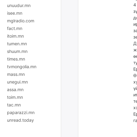
4
unuudur.mn
з
isee.mn
д
mglradio.com
и
fact.mn
з
itoim.mn
з
Д
tumen.mn
ж
shuum.mn
ө
times.mn
т
tvmongolia.mn
Е
mass.mn
Ө
unegui.mn
х
ү
assa.mn
и
toim.mn
т
tac.mn
х
paparazzi.mn
Е
unread.today
г