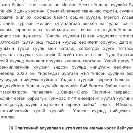
 жил байна.” гэж заасан нь Монгол Улсын Үндсэн хуулийн Г
үйлийн 2 дахь хэсгийн “Ерөнхийлөгчөөр тавин нас хүрсэн, сүүлий
оошгүй жил эх орондоо байнга оршин суусан, Монгол Улсы
ргэнийг зургаан жилийн хугацаагаар зөвхөн нэг удаа сонго
аасныг зөрчсөн эсэх тухай маргааныг хянан хэлэлцээд Үндсэн
өрчил гэж дүгнэлээ. Үндсэн хуулийн Цэцэд мэдээлэл гаргас
.Отгонбат “2019 онд Үндсэн хуульд өөрчлөлт оруулж, дага
урмын тухай хууль мөн баталж, холбогдох хууль тогтоо
өрчлөлт оруулах чиглэлийг Засгийн газарт өгсөн. Үүнд Ерөнхи
ухай хуульд өөрчлөлт оруулах хуваарь гаргасан. Үүний дагуу 
рөнхийлөгчийн хуулийг Үндсэн хуульд нийцүүлж өөрчлөх 
нөөдөр 2026 он. Үндсэндээ зургаан жил Үндсэн хуулийн өө
уулиудыг нийцүүлээгүйгээс Үндсэн хуулийн зөрчил болсон
йлдэхүйгээр Үндсэн хуулийн зөрчлийг бий болгож байна гэлээ
тгэмжлэгдсэн төлөөлөгч Ц.Сандаг-Очир “Засгийн газраас 
өслийг өргөн бариагүй. Тиймээс УИХ өнөөдрийг хүртэл хуулийн
элэлцээгүй, хууль хоорондын зөрчил байна” гэлээ. Иймээ
рөнхийлөгчийн тухай хуулийг Үндсэн хуульд нийцүүлэх 
аргалаа.
Ж.Эпштейний асуудлаар шүгэл үлээж ажлын хэсэг байгуу