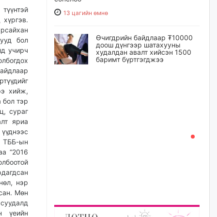
 түүнтэй
13 цагийн өмнө
 хүргэв.
арсайхан
Өчигдрийн байдлаар ₮10000
лууд бол
доош дүнгээр шатахууны
йд учирч
худалдан авалт хийсэн 1500
баримт бүртгэгджээ
олбогдох
байдлаар
13 цагийн өмнө
түүдийг
ээ хийж,
Шатахуун олголтыг 50,000
 бол тэр
төгрөгөөр хязгаарласныг
ц, сураг
нэмэгдүүлж 100,000 төгрөгт
хүргэхээр судалж байгаа
алт яриа
 үүднээс
13 цагийн өмнө
 ТББ-ын
аа “2016
Ц.Сандаг-Очир: COP17 ба
олбоотой
COP31 хурлын уялдаа нь
рдагдсан
Риогийн гурван конвенцын
нэгдсэн хэрэгжилтийг ахиулах
нөл, нэр
чухал алхам болно
сан. Мөн
14 цагийн өмнө
суудалд
н үеийн