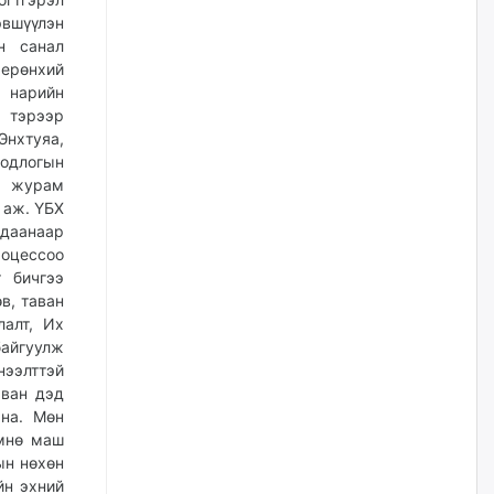
үйлчилгээний ажилтнуудын
эвшүүлэн
ХАРИЛЦАА хандлагатай
холбоотой ГОМДОЛ их байгааг
н санал
дурдлаа
 ерөнхий
өчигдѳр
й нарийн
 тэрээр
нхтуяа,
Бариста хийх нь залуусын
дунд яагаад трэнд болов
бодлогын
н журам
өчигдѳр
 аж. ҮБХ
даанаар
роцессоо
Өмгөөлөгч Б.Оюунбилэг:
"Урьхан" Б.Чинбат гэж хүн
 бичгээ
бизнес хамтрагчаа гүтгэж
в, таван
хууль хяналтын байгууллагаар
лалт, Их
шалгуулж, торны цаана
суулгана гэх мэтээр дарамталдаг
айгуулж
нээлттэй
өчигдѳр
аван дэд
ана. Мөн
Д.Амарбаясгалан:
өмнө маш
Шатахууныхаа 97 хувийг нэг
улсаас авдаг хараат байдлаа
ын нөхөн
зогсоож, Арабын орнуудаас
йн эхний