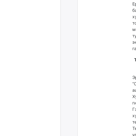
Е
б
х
т
м
т
э
г
Э
“
а
Х
г
Г
х
т
Т
у