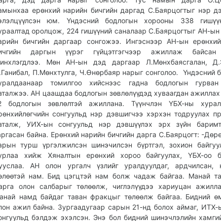
амынхаа ерөнхий нарийн бичгийн даргад С.Баярцогтыг нэр д
элэлцүүлсэн юм. Үндэсний бодлогын хорооны 338 гишүү
ураалтад оролцож, 224 гишүүний саналаар С.Баярцогтыг АН-ын
арийн бичгийн даргаар сонгожээ. Ингэснээр АН-ын ерөнхи
ичгийн даргын үүрэг гүйцэтгэгчээр ажиллаж байсан
инхлэгдлээ. Мөн АН-ын дэд даргаар Л.Мөнхбаясгалан, Д.Э
.Ганибал, П.Мөнхтулга, Ч.Өнөрбаяр нарыг сонголоо. Үндэсний 
уралдаанаар томилгоо хийснээс гадна бодлогын гурва
аталжээ. АН цаашдаа бодлогын зөвлөлүүдэд хуваагдан ажиллах
2 бодлогын зөвлөлтэй ажиллана. Түүнчлэн ҮБХ-ны хурал
рөнхийлөгчийн сонгуульд нэр дэвшигчээ хэрхэн тодруулах п
аталж, УИХ-ын сонгуульд нэр дэвшүүлэх эрх зүйн баримт
аргасан байна. Ерөнхий нарийн бичгийн дарга С.Баярцогт: -Дөрө
арын турш үргэлжилсэн шинэчилсэн бүртгэл, зохион байгуу
урлаа хийж Хяналтын ерөнхий хороо байгуулах, ҮБХ-оо б
ууслаа. АН олон ургалч үзлийг уралдуулдаг, ардчилсан, 
өлөөтэй нам. Бид цэгцтэй нам болж чадаж байгаа. Манай т
арга олон салбарыг төлөөлж, чиглэлүүдээ хариуцан ажилл
анай намд байдаг таван фракцыг төлөөлж байгаа. Бидний 
лон ажил байна. Зургаадугаар сарын 21-нд болох аймаг, ИТХ-
онгуульд бэлдэж эхэлсэн. Энэ бол бидний шинэчлэлийн хамги