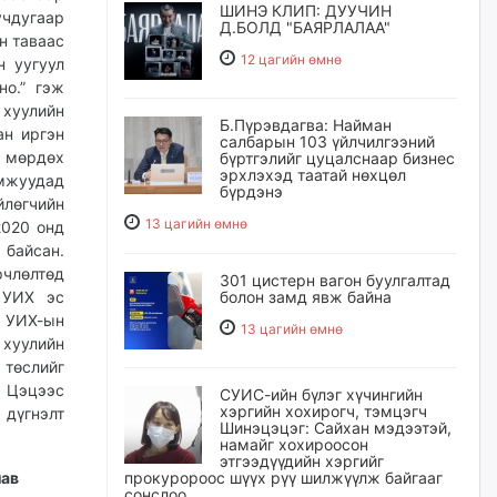
ШИНЭ КЛИП: ДУУЧИН
учдугаар
Д.БОЛД "БАЯРЛАЛАА"
н таваас
12 цагийн өмнө
н уугуул
но.” гэж
 хуулийн
Б.Пүрэвдагва: Найман
ан иргэн
салбарын 103 үйлчилгээний
ж мөрдөх
бүртгэлийг цуцалснаар бизнес
эрхлэхэд таатай нөхцөл
мжуудад
бүрдэнэ
йлөгчийн
13 цагийн өмнө
2020 онд
байсан.
рчлөлтөд
301 цистерн вагон буулгалтад
болон замд явж байна
. УИХ эс
. УИХ-ын
13 цагийн өмнө
хуулийн
 төслийг
с Цэцээс
СУИС-ийн бүлэг хүчингийн
хэргийн хохирогч, тэмцэгч
дүгнэлт
Шинэцэцэг: Сайхан мэдээтэй,
намайг хохироосон
этгээдүүдийн хэргийг
прокуророос шүүх рүү шилжүүлж байгааг
лав
сонслоо