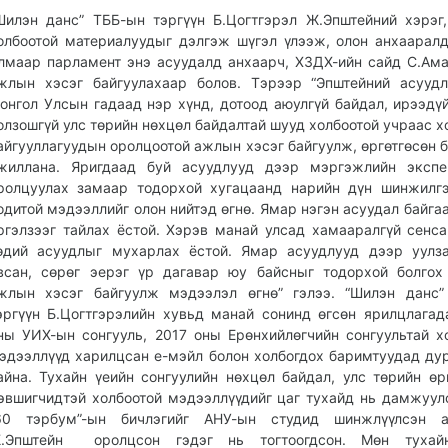
Шилэн данс” ТББ-ын тэргүүн Б.Цогтгэрэл Ж.Эпштейний хэрэг,
олбоотой материалуудыг дэлгэж шүгэл үлээж, олон анхааралд
лмаар парламент энэ асуудалд анхаарч, ХЗДХ-ийн сайд С.Ам
жлын хэсэг байгуулахаар болов. Тэрээр “Эпштейний асууд
онгол Улсын гадаад нэр хүнд, дотоод аюулгүй байдал, ирээдү
олзошгүй улс төрийн нөхцөл байдалтай шууд холбоотой учраас х
айгууллагуудын оролцоотой ажлын хэсэг байгуулж, өргөтгөсөн 
жиллана. Яригдаад буй асуудлууд дээр мэргэжлийн экспер
ролцуулах замаар тодорхой хугацаанд нарийн дүн шинжилг
одитой мэдээллийг олон нийтэд өгнө. Ямар нэгэн асуудал байгаа
ргэлзээг тайлах ёстой. Хэрэв манай улсад хамааралгүй сенса
өдий асуудлыг мухарлах ёстой. Ямар асуудлууд дээр уулз
всан, сөрөг эерэг үр дагавар юу байсныг тодорхой болгох
жлын хэсэг байгуулж мэдээлэл өгнө” гэлээ. “Шилэн данс”
эргүүн Б.Цогтгэрэлийн хувьд манай сонинд өгсөн ярилцлагад
ны УИХ-ын сонгууль, 2017 оны Ерөнхийлөгчийн сонгуультай х
эдээллүүд харилцсан е-мэйл болон холбогдох баримтуудад ду
айна. Тухайн үеийн сонгуулийн нөхцөл байдал, улс төрийн өр
эвшигчидтэй холбоотой мэдээллүүдийг цаг тухайд нь дамжуул
60 тэрбум”-ын бичлэгийг АНУ-ын студид шинжлүүлсэн а
.Эпштейн оролцсон гэдэг нь тогтоогдсон. Мөн тухай