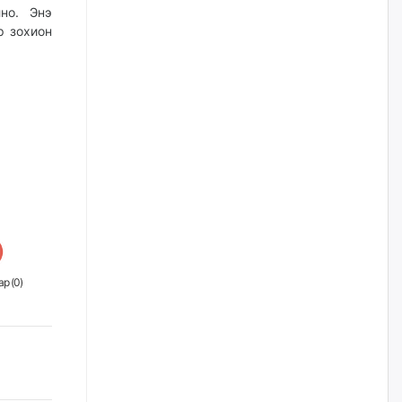
нийлүүлэх ажлыг сэргээх
но. Энэ
ёстой
р зохион
өчигдѳр
Худалдагч Н.Амарзаяа:
Дэлгүүрийн 32 хуудастай
өрийн дэвтэр долоо хоногт л
дүүрдэг
өчигдѳр
АИ-92 шатахууны нийлүүлэлт
тасралтгүй үргэлжилж байна
өчигдѳр
р (
0
)
I ангийн цахим бүртгэл энэ
сарын 17-ноос эхэлнэ
өчигдѳр
Үндсэн хууль зөрчсөн
Х.Булгантуяа, үндэсний эв