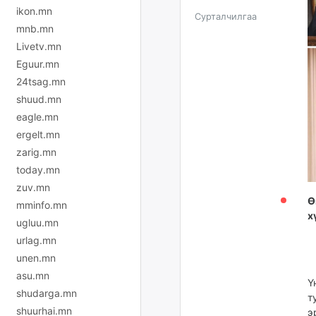
ikon.mn
Сурталчилгаа
mnb.mn
Livetv.mn
Eguur.mn
24tsag.mn
shuud.mn
eagle.mn
ergelt.mn
zarig.mn
today.mn
zuv.mn
Ө
mminfo.mn
х
ugluu.mn
urlag.mn
unen.mn
asu.mn
Ү
shudarga.mn
т
shuurhai.mn
э