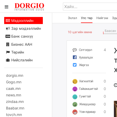
Эхлэл
Улс төр
Нийгэм
Эд
Мэдээллийн
Зар мэдээллийн
Баасан 
10 цагийн өмнө
Банк санхүү
Бизнес ААН
4
Сэтгэгдэл
Төрийн
Хуваалцах
Нийслэлийн
Жиргээ
dorgio.mn
0
Хөгжилтэй
Gogo.mn
caak.mn
0
Гайхамшигтай
news.mn
0
Гунигтай
zindaa.mn
0
Жихүүцмээр
Baabar.mn
0
Үзэн ядмаар
tovch.mn