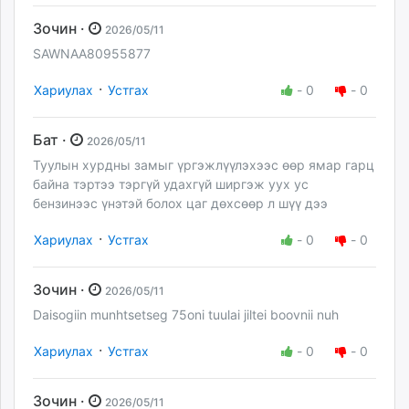
Зочин ·
2026/05/11
SAWNAA80955877
·
Хариулах
Устгах
-
0
-
0
Бат ·
2026/05/11
Туулын хурдны замыг үргэжлүүлэхээс өөр ямар гарц
байна тэртээ тэргүй удахгүй ширгэж уух ус
бензинээс үнэтэй болох цаг дөхсөөр л шүү дээ
·
Хариулах
Устгах
-
0
-
0
Зочин ·
2026/05/11
Daisogiin munhtsetseg 75oni tuulai jiltei boovnii nuh
·
Хариулах
Устгах
-
0
-
0
Зочин ·
2026/05/11