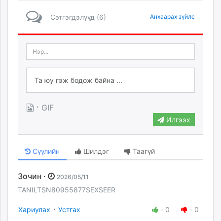
Сэтгэгдэлүүд (6)
Анхаарах зүйлс
·
GIF
Илгээх
Сүүлийн
Шилдэг
Таагүй
Зочин ·
2026/05/11
TANILTSN80955877SEXSEER
·
Хариулах
Устгах
-
0
-
0