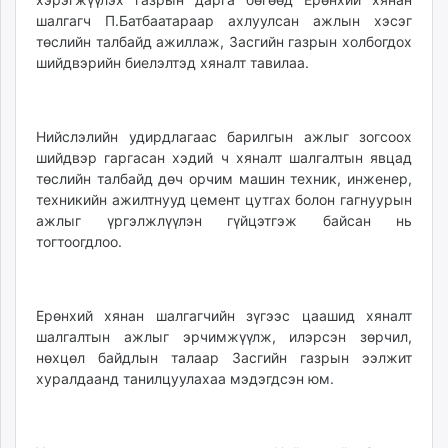
unuudur.mn
шалгагч П.Батбаатараар ахлуулсан ажлын хэсэг
төслийн талбайд ажиллаж, Засгийн газрын холбогдох
isee.mn
шийдвэрийн биелэлтэд хяналт тавилаа.
mglradio.com
fact.mn
itoim.mn
Нийслэлийн удирдлагаас барилгын ажлыг зогсоох
tumen.mn
шийдвэр гаргасан хэдий ч хяналт шалгалтын явцад
shuum.mn
төслийн талбайд дөч орчим машин техник, инженер,
times.mn
техникийн ажилтнууд цемент цутгах болон гагнуурын
tvmongolia.mn
ажлыг үргэлжлүүлэн гүйцэтгэж байсан нь
тогтоогдлоо.
mass.mn
unegui.mn
assa.mn
Ерөнхий хянан шалгагчийн зүгээс цаашид хяналт
toim.mn
шалгалтын ажлыг эрчимжүүлж, илэрсэн зөрчил,
tac.mn
нөхцөл байдлын талаар Засгийн газрын ээлжит
paparazzi.mn
хуралдаанд танилцуулахаа мэдэгдсэн юм.
unread.today