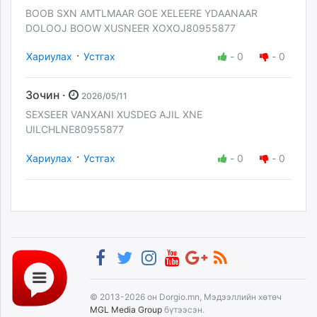
BOOB SXN AMTLMAAR GOE XELEERE YDAANAAR
DOLOOJ BOOW XUSNEER XOXOJ80955877
·
Хариулах
Устгах
-
0
-
0
Зочин ·
2026/05/11
SEXSEER VANXANI XUSDEG AJIL XNE
UILCHLNE80955877
·
Хариулах
Устгах
-
0
-
0
© 2013-2026 он Dorgio.mn, Мэдээллийн хөтөч
MGL Media Group
бүтээсэн.