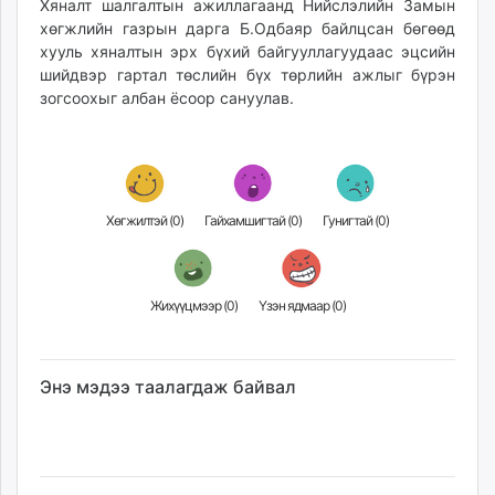
Хяналт шалгалтын ажиллагаанд Нийслэлийн Замын
хөгжлийн газрын дарга Б.Одбаяр байлцсан бөгөөд
хууль хяналтын эрх бүхий байгууллагуудаас эцсийн
шийдвэр гартал төслийн бүх төрлийн ажлыг бүрэн
зогсоохыг албан ёсоор сануулав.
Хөгжилтэй (
0
)
Гайхамшигтай (
0
)
Гунигтай (
0
)
Жихүүцмээр (
0
)
Үзэн ядмаар (
0
)
Энэ мэдээ таалагдаж байвал