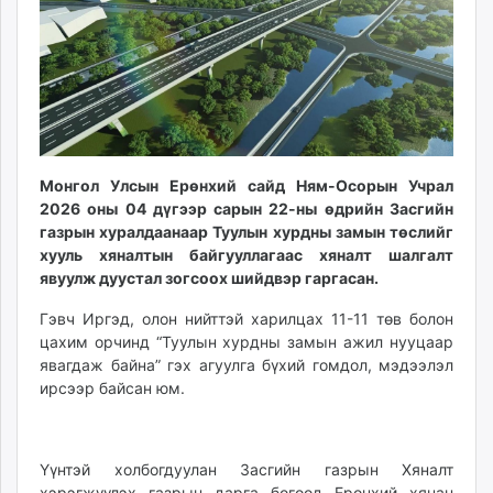
ikon.mn
mnb.mn
Livetv.mn
Eguur.mn
24tsag.mn
shuud.mn
eagle.mn
Монгол Улсын Ерөнхий сайд Ням-Осорын Учрал
2026 оны 04 дүгээр сарын 22-ны өдрийн Засгийн
ergelt.mn
газрын хуралдаанаар Туулын хурдны замын төслийг
zarig.mn
хууль хяналтын байгууллагаас хяналт шалгалт
today.mn
явуулж дуустал зогсоох шийдвэр гаргасан.
zuv.mn
Гэвч Иргэд, олон нийттэй харилцах 11-11 төв болон
mminfo.mn
цахим орчинд “Туулын хурдны замын ажил нууцаар
ugluu.mn
явагдаж байна” гэх агуулга бүхий гомдол, мэдээлэл
urlag.mn
ирсээр байсан юм.
unen.mn
asu.mn
shudarga.mn
Үүнтэй холбогдуулан Засгийн газрын Хяналт
shuurhai.mn
хэрэгжүүлэх газрын дарга бөгөөд Ерөнхий хянан