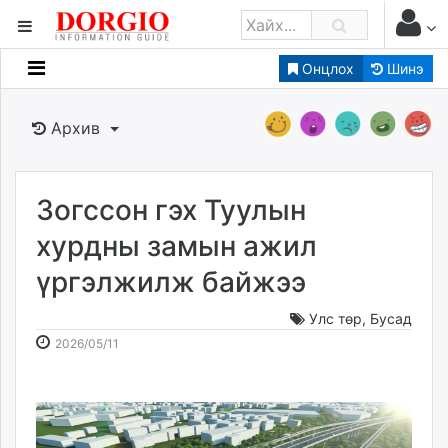
Онцлох
Шинэ
Мэдээллийн
Зар мэдээллийн
Архив
Банк санхүү
Бизнес ААН
Төрийн
Зогссон гэх Туулын
Нийслэлийн
хурдны замын ажил
үргэлжилж байжээ
dorgio.mn
Gogo.mn
Улс төр
,
Бусад
caak.mn
2026-
2026-
2026/05/11
news.mn
05-
08-
11
08
zindaa.mn
10:57:13
17:58:58
Baabar.mn
tovch.mn