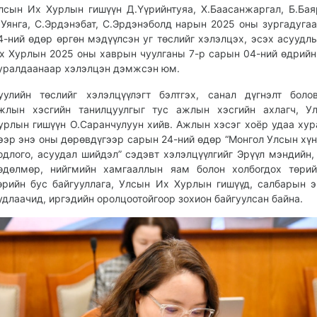
лсын Их Хурлын гишүүн Д.Үүрийнтуяа, Х.Баасанжаргал, Б.Бая
.Уянга, С.Эрдэнэбат, С.Эрдэнэболд нарын 2025 оны зургадуга
4-ний өдөр өргөн мэдүүлсэн уг төслийг хэлэлцэх, эсэх асуудл
х Хурлын 2025 оны хаврын чуулганы 7-р сарын 04-ний өдрийн
уралдаанаар хэлэлцэн дэмжсэн юм.
уулийн төслийг хэлэлцүүлэгт бэлтгэх, санал дүгнэлт боло
жлын хэсгийн танилцуулгыг тус ажлын хэсгийн ахлагч, У
урлын гишүүн О.Саранчулуун хийв. Ажлын хэсэг хоёр удаа ху
ээр энэ оны дөрөвдүгээр сарын 24-ний өдөр “Монгол Улсын хүн
одлого, асуудал шийдэл” сэдэвт хэлэлцүүлгийг Эрүүл мэндийн, 
өдөлмөр, нийгмийн хамгааллын яам болон холбогдох төрий
өрийн бус байгууллага, Улсын Их Хурлын гишүүд, салбарын 
удлаачид, иргэдийн оролцоотойгоор зохион байгуулсан байна.