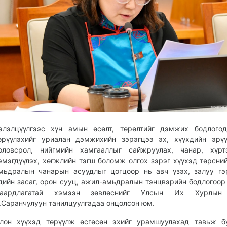
элэлцүүлгээс хүн амын өсөлт, төрөлтийг дэмжих бодлогод
өрүүлэхийг уриалан дэмжихийн зэрэгцээ эх, хүүхдийн эрү
оловсрол, нийгмийн хамгааллыг сайжруулах, чанар, хүрт
эмэгдүүлэх, хөгжлийн тэгш боломж олгох зэрэг хүүхэд төрсни
мьдралын чанарын асуудлыг цогцоор нь авч үзэх, залуу гэ
дийн засаг, орон сууц, ажил-амьдралын тэнцвэрийн бодлогоо
аардлагатай хэмээн зөвлөснийг Улсын Их Хурлын 
.Саранчулуун танилцуулгадаа онцолсон юм.
лон хүүхэд төрүүлж өсгөсөн эхийг урамшуулахад тавьж бу