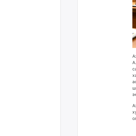
А
А
с
х
а
ш
э
А
х
о