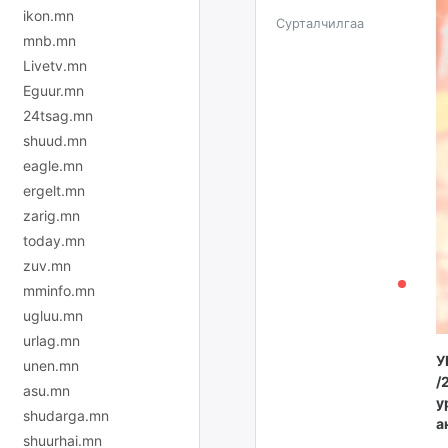
ikon.mn
Сурталчилгаа
mnb.mn
Livetv.mn
Eguur.mn
24tsag.mn
shuud.mn
eagle.mn
ergelt.mn
zarig.mn
today.mn
zuv.mn
mminfo.mn
ugluu.mn
urlag.mn
У
unen.mn
/
asu.mn
у
shudarga.mn
а
shuurhai.mn