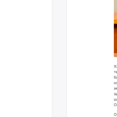
Х
т
б
н
а
э
ш
О
О