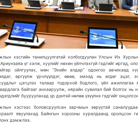
жлын хэсгийн танилцуулгатай холбогдуулан Улсын Их Хурлы
.Ариунзаяа үг хэлж, хуулийг нөхөн үйлчлэхгүй гэдгийг иргэд, ол
айтар ойлгуулах, мөн “Эхийн алдар” одонгоо авчихаад хү
аядаг, өргүүлж үрчлүүлдэг, өвөө, эмээд нь өгдөг эцэг, э
суудлыг цэгцлэх талаар тодорхой бодлого, үйл ажиллагаа 
аардлага байгааг анхааруулж, нярайн сувилал бий болгох нь 
ндэгдлийг бууруулахад үр дүнтэй нөлөө үзүүлнэ гэдгийг онцолсо
жлын хэсгээс боловсруулсан зарчмын зөрүүтэй саналуудаа
ураалт явуулахад Байнгын хорооны хуралдаанд оролцсон г
лонх дэмжлээ.