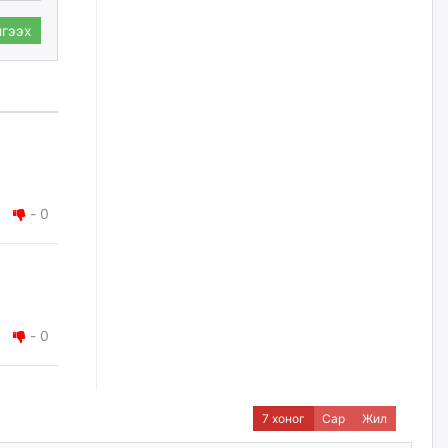
2026/08/06
гээх
Д.Амарбаясгалан:
Шатахууныхаа 97 хувийг нэг
улсаас авдаг хараат байдлаа
зогсоож, Арабын орнуудаас
нийлүүлэх ажлыг сэргээх
ёстой
2026/08/06
-
0
Худалдагч Н.Амарзаяа:
Дэлгүүрийн 32 хуудастай
өрийн дэвтэр долоо хоногт л
дүүрдэг
2026/08/06
-
0
АИ-92 шатахууны нийлүүлэлт
тасралтгүй үргэлжилж байна
2026/08/06
7 хоног
Сар
Жил