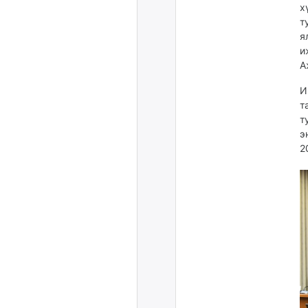
х
т
я
и
А
И
т
т
э
2