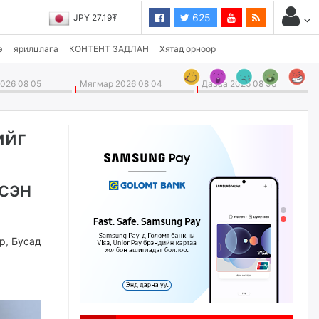
625
JPY 27.19₮
э
ярилцлага
КОНТЕНТ ЗАДЛАН
Хятад орноор
026 08 05
Мягмар 2026 08 04
Даваа 2026 08 03
ийг
эсэн
өр
,
Бусад