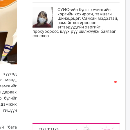
СУИС-ийн бүлэг хүчингийн
хэргийн хохирогч, тэмцэгч
Шинэцэцэг: Сайхан мэдээтэй,
намайг хохироосон
этгээдүүдийн хэргийг
прокуророос шүүх рүү шилжүүлж байгааг
сонслоо
уржигдар
Өчигдрийн байдлаар ₮10000
доош дүнгээр шатахууны
худалдан авалт хийсэн 1500
баримт бүртгэгджээ
 хүүхэд
үл мэнд,
уржигдар
ээмжийг
й дараах
Шатахуун олголтыг 50,000
р бүлийг
төгрөгөөр хязгаарласныг
нэмэгдүүлж 100,000 төгрөгт
р дэмжих
хүргэхээр судалж байгаа
гишүүн
уржигдар
й “бага