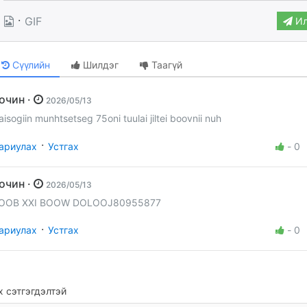
·
GIF
Ил
Сүүлийн
Шилдэг
Таагүй
Зочин ·
2026/05/13
aisogiin munhtsetseg 75oni tuulai jiltei boovnii nuh
·
ариулах
Устгах
-
0
Зочин ·
2026/05/13
OOB XXI BOOW DOLOOJ80955877
·
ариулах
Устгах
-
0
 сэтгэгдэлтэй