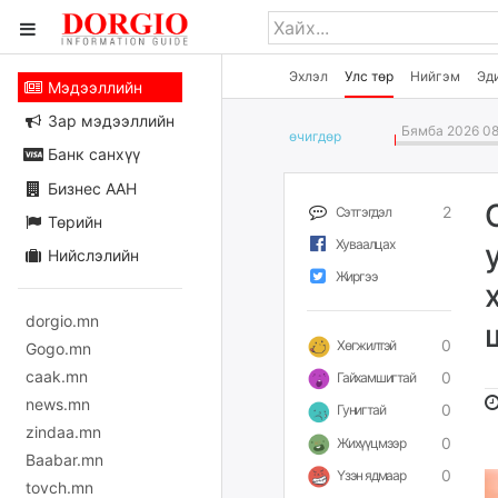
Эхлэл
Улс төр
Нийгэм
Эд
Мэдээллийн
Зар мэдээллийн
Бямба 2026 08
өчигдѳр
Банк санхүү
Бизнес ААН
2
Сэтгэгдэл
Төрийн
Хуваалцах
Нийслэлийн
Жиргээ
dorgio.mn
0
Хөгжилтэй
Gogo.mn
caak.mn
0
Гайхамшигтай
news.mn
0
Гунигтай
zindaa.mn
0
Жихүүцмээр
Baabar.mn
0
Үзэн ядмаар
tovch.mn