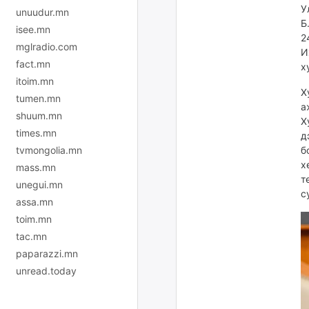
У
unuudur.mn
Б
isee.mn
2
mglradio.com
И
fact.mn
х
itoim.mn
Х
tumen.mn
а
shuum.mn
Х
times.mn
д
б
tvmongolia.mn
х
mass.mn
т
unegui.mn
с
assa.mn
toim.mn
tac.mn
paparazzi.mn
unread.today