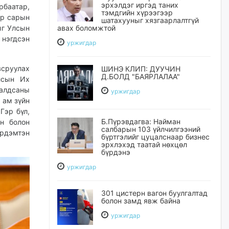
эрхэлдэг иргэд таних
рбаатар,
тэмдгийн хүрээгээр
ар сарын
шатахууныг хязгаарлалтгүй
ыг Улсын
авах боломжтой
 нэгдсэн
уржигдар
всруулах
ШИНЭ КЛИП: ДУУЧИН
Д.БОЛД "БАЯРЛАЛАА"
лсын Их
ралдсаны
уржигдар
 ам зүйн
Гэр бүл,
Б.Пүрэвдагва: Найман
н болон
салбарын 103 үйлчилгээний
эрдэмтэн
бүртгэлийг цуцалснаар бизнес
эрхлэхэд таатай нөхцөл
бүрдэнэ
уржигдар
301 цистерн вагон буулгалтад
болон замд явж байна
уржигдар