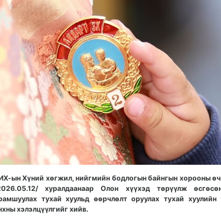
ИХ-ын Хүний хөгжил, нийгмийн бодлогын байнгын хорооны ө
2026.05.12/ хуралдаанаар Олон хүүхэд төрүүлж өсгөсөн
рамшуулах тухай хуульд өөрчлөлт оруулах тухай хуулийн
нхны хэлэлцүүлгийг хийв.