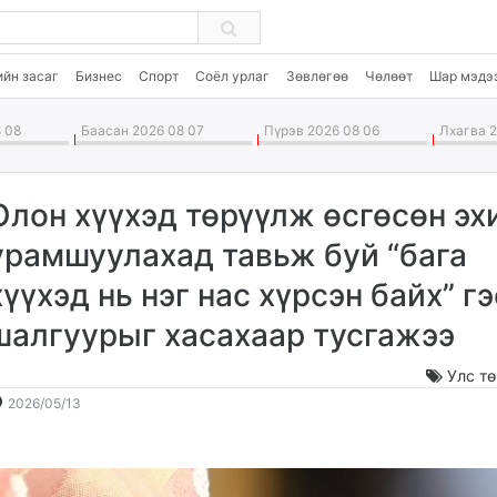
ийн засаг
Бизнес
Спорт
Соёл урлаг
Зөвлөгөө
Чөлөөт
Шар мэдэ
 08
Баасан 2026 08 07
Пүрэв 2026 08 06
Лхагва 2
Олон хүүхэд төрүүлж өсгөсөн эх
урамшуулахад тавьж буй “бага
хүүхэд нь нэг нас хүрсэн байх” г
шалгуурыг хасахаар тусгажээ
Улс т
2026-
2026-
2026/05/13
05-
08-
13
09
12:40:35
19:34:19