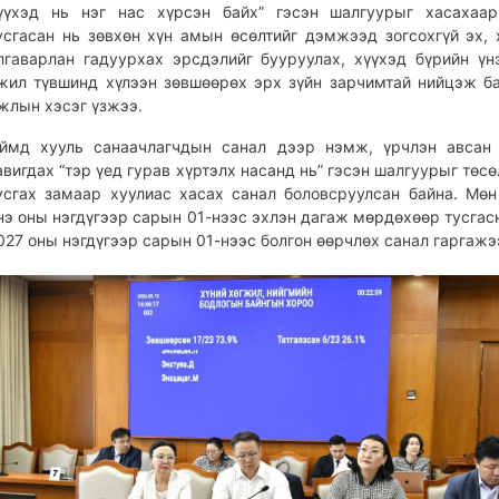
үүхэд нь нэг нас хүрсэн байх” гэсэн шалгуурыг хасахаар
усгасан нь зөвхөн хүн амын өсөлтийг дэмжээд зогсохгүй эх, 
лгаварлан гадуурхах эрсдэлийг бууруулах, хүүхэд бүрийн үн
жил түвшинд хүлээн зөвшөөрөх эрх зүйн зарчимтай нийцэж б
жлын хэсэг үзжээ.
ймд хууль санаачлагчдын санал дээр нэмж, үрчлэн авсан 
авигдах “тэр үед гурав хүртэлх насанд нь” гэсэн шалгуурыг төс
усгах замаар хуулиас хасах санал боловсруулсан байна. Мөн
нэ оны нэгдүгээр сарын 01-нээс эхлэн дагаж мөрдөхөөр тусгас
027 оны нэгдүгээр сарын 01-нээс болгон өөрчлөх санал гаргажэ