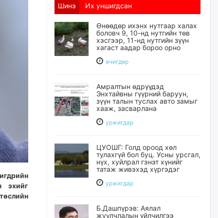
Шинэ
Их уншигдсан
Өнөөдөр ихэнх нутгаар халах
боловч 9, 10-нд нутгийн төв
хэсгээр, 11-нд нутгийн зүүн
хагаст аадар бороо орно
өчигдѳр
Амралтын өдрүүдэд
Энхтайвны гүүрний баруун,
зүүн талын туслах авто замыг
хааж, засварлана
уржигдар
ЦУОШГ: Голд ороод хөл
тулахгүй бол буц. Усны урсгал,
нүх, хуйлрал гэнэт хүнийг
татаж живэхэд хүргэдэг
чигдрийн
уржигдар
 эхийг
 төслийн
Б.Дашпүрэв: Аялал
жуулчлалын үйлчилгээ