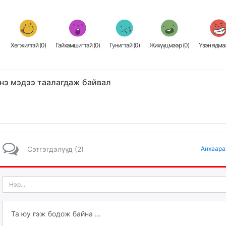
Хөгжилтэй (
0
)
Гайхамшигтай (
0
)
Гунигтай (
0
)
Жихүүцмээр (
0
)
Үзэн ядмаа
нэ мэдээ таалагдаж байвал
Сэтгэгдэлүүд (2)
Анхаара