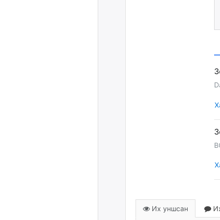
D
Х
B
Х
Их уншсан
Их