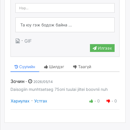
·
GIF
Илгээх
Сүүлийн
Шилдэг
Таагүй
Зочин ·
2026/05/14
Daisogiin munhtsetseg 75oni tuulai jiltei boovnii nuh
·
Хариулах
Устгах
-
0
-
0