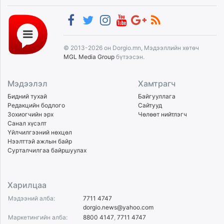
© 2013-2026 он Dorgio.mn, Мэдээллийн хөтөч
MGL Media Group
бүтээсэн.
Мэдээлэл
Хамтрагч
Бидний тухай
Байгууллага
Редакцийн бодлого
Сайтууд
Зохиогчийн эрх
Чөлөөт нийтлэгч
Санал хүсэлт
Үйлчилгээний нөхцөл
Нээлттэй ажлын байр
Сурталчилгаа байршуулах
Харилцаа
Мэдээний алба:
7711 4747
dorgio.news@yahoo.com
Маркетингийн алба:
8800 4147
,
7711 4747