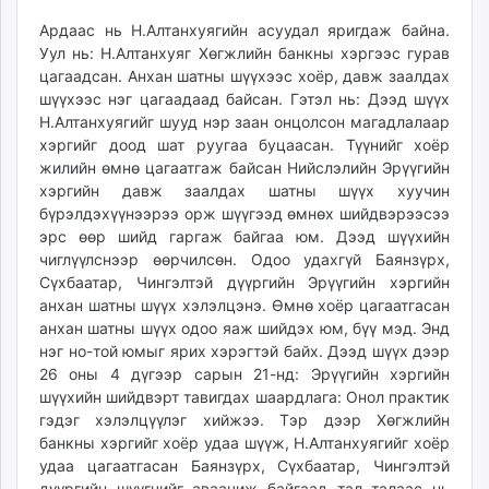
Ардаас нь Н.Алтанхуягийн асуудал яригдаж байна.
Уул нь: Н.Алтанхуяг Хөгжлийн банкны хэргээс гурав
цагаадсан. Анхан шатны шүүхээс хоёр, давж заалдах
шүүхээс нэг цагаадаад байсан. Гэтэл нь: Дээд шүүх
Н.Алтанхуягийг шууд нэр заан онцолсон магадлалаар
хэргийг доод шат руугаа буцаасан. Түүнийг хоёр
жилийн өмнө цагаатгаж байсан Нийслэлийн Эрүүгийн
хэргийн давж заалдах шатны шүүх хуучин
бүрэлдэхүүнээрээ орж шүүгээд өмнөх шийдвэрээсээ
эрс өөр шийд гаргаж байгаа юм. Дээд шүүхийн
чиглүүлснээр өөрчилсөн. Одоо удахгүй Баянзүрх,
Сүхбаатар, Чингэлтэй дүүргийн Эрүүгийн хэргийн
анхан шатны шүүх хэлэлцэнэ. Өмнө хоёр цагаатгасан
анхан шатны шүүх одоо яаж шийдэх юм, бүү мэд. Энд
нэг но-той юмыг ярих хэрэгтэй байх. Дээд шүүх дээр
26 оны 4 дүгээр сарын 21-нд: Эрүүгийн хэргийн
шүүхийн шийдвэрт тавигдах шаардлага: Онол практик
гэдэг хэлэлцүүлэг хийжээ. Тэр дээр Хөгжлийн
банкны хэргийг хоёр удаа шүүж, Н.Алтанхуягийг хоёр
удаа цагаатгасан Баянзүрх, Сүхбаатар, Чингэлтэй
дүүргийн шүүгчийг аваачиж байгаад тал талаас нь