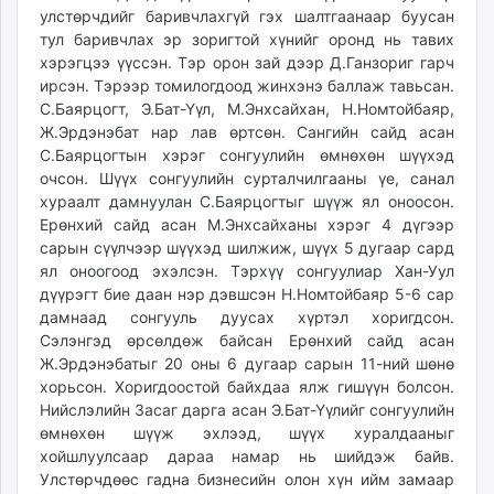
улстөрчдийг баривчлахгүй гэх шалтгаанаар буусан
тул баривчлах эр зоригтой хүнийг оронд нь тавих
хэрэгцээ үүссэн. Тэр орон зай дээр Д.Ганзориг гарч
ирсэн. Тэрээр томилогдоод жинхэнэ баллаж тавьсан.
С.Баярцогт, Э.Бат-Үүл, М.Энхсайхан, Н.Номтойбаяр,
Ж.Эрдэнэбат нар лав өртсөн. Сангийн сайд асан
С.Баярцогтын хэрэг сонгуулийн өмнөхөн шүүхэд
очсон. Шүүх сонгуулийн сурталчилгааны үе, санал
хураалт дамнуулан С.Баярцогтыг шүүж ял оноосон.
Ерөнхий сайд асан М.Энхсайханы хэрэг 4 дүгээр
сарын сүүлчээр шүүхэд шилжиж, шүүх 5 дугаар сард
ял оноогоод эхэлсэн. Тэрхүү сонгуулиар Хан-Уул
дүүрэгт бие даан нэр дэвшсэн Н.Номтойбаяр 5-6 сар
дамнаад сонгууль дуусах хүртэл хоригдсон.
Сэлэнгэд өрсөлдөж байсан Ерөнхий сайд асан
Ж.Эрдэнэбатыг 20 оны 6 дугаар сарын 11-ний шөнө
хорьсон. Хоригдоостой байхдаа ялж гишүүн болсон.
Нийслэлийн Засаг дарга асан Э.Бат-Үүлийг сонгуулийн
өмнөхөн шүүж эхлээд, шүүх хуралдааныг
хойшлуулсаар дараа намар нь шийдэж байв.
Улстөрчдөөс гадна бизнесийн олон хүн ийм замаар