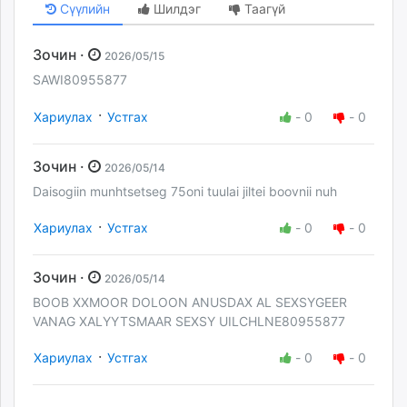
Сүүлийн
Шилдэг
Таагүй
Зочин ·
2026/05/15
SAWI80955877
·
Хариулах
Устгах
-
0
-
0
Зочин ·
2026/05/14
Daisogiin munhtsetseg 75oni tuulai jiltei boovnii nuh
·
Хариулах
Устгах
-
0
-
0
Зочин ·
2026/05/14
BOOB XXMOOR DOLOON ANUSDAX AL SEXSYGEER
VANAG XALYYTSMAAR SEXSY UILCHLNE80955877
·
Хариулах
Устгах
-
0
-
0