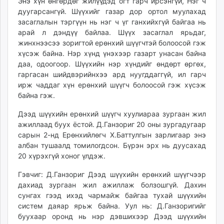
Энэ хүн өнгөрдөг жилүүдэд огт гарч ирсэнгүй, Нэг ч
unuudur.mn
дуугарсангүй. Шүүхийг газар дор ортол муулахад
isee.mn
засаглалын тэргүүн нь нэг ч үг ганхийхгүй байгаа нь
арай л дэндүү байлаа. Шүүх засаглал ярьдаг,
mglradio.com
жинхнээсээ зоригтой ерөнхий шүүгчтэй болоосой гэж
fact.mn
хүсэж байна. Нэр хүнд үнэхээр газарт унасан байна
itoim.mn
даа, одоогоор. Шүүхийн нэр хүндийг өндөрт өргөх,
tumen.mn
гаргасан шийдвэрийнхээ ард нуугддаггүй, ил гарч
shuum.mn
ирж чаддаг хүн ерөнхий шүүгч болоосой гэж хүсэж
байна гэж.
times.mn
tvmongolia.mn
Дээд шүүхийн ерөнхий шүүгч хуулиараа зургаан жил
mass.mn
ажиллаад буух ёстой. Д.Ганзориг 20 оны зургадугаар
unegui.mn
сарын 2-нд Ерөнхийлөгч Х.Баттулгын зарлигаар энэ
албан тушаалд томилогдсон. Бүрэн эрх нь дуусахад
assa.mn
20 хүрэхгүй хоног үлдэж.
toim.mn
tac.mn
Гэвчиг: Д.Ганзориг Дээд шүүхийн ерөнхий шүүгчээр
paparazzi.mn
дахиад зургаан жил ажиллаж болзошгүй. Дахин
сунгах гээд ихэд чармайж байгаа тухай шүүхийн
unread.today
систем даяар ярьж байна. Уул нь: Д.Ганзоригийг
буухаар оронд нь нэр дэвшихээр Дээд шүүхийн