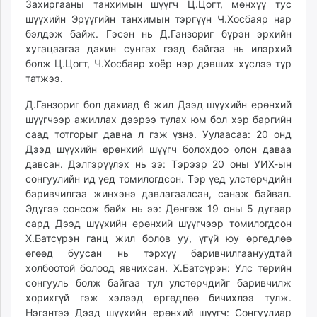
Захиргааны танхимын шүүгч Ц.Цогт, мөнхүү тус
шүүхийн Эрүүгийн танхимын тэргүүн Ч.Хосбаяр нар
бэлдэж байж. Гэсэн нь Д.Ганзориг бүрэн эрхийн
хугацаагаа дахин сунгах гээд байгаа нь илэрхий
болж Ц.Цогт, Ч.Хосбаяр хоёр нэр дэвших хүслээ түр
татжээ.
Д.Ганзориг бол дахиад 6 жил Дээд шүүхийн ерөнхий
шүүгчээр ажиллах дээрээ тулах юм бол хэр баргийн
саад тотгорыг давна л гэж үзнэ. Уулаасаа: 20 онд
Дээд шүүхийн ерөнхий шүүгч болохдоо олон даваа
давсан. Дэлгэрүүлэх нь ээ: Тэрээр 20 оны УИХ-ын
сонгуулийн ид үед томилогдсон. Тэр үед улстөрчдийн
баривчилгаа жинхэнэ давлагаалсан, санаж байвал.
Эдүгээ сонсож байх нь ээ: Дөнгөж 19 оны 5 дугаар
сард Дээд шүүхийн ерөнхий шүүгчээр томилогдсон
Х.Батсүрэн ганц жил болов уу, үгүй юу өргөдлөө
өгөөд буусан нь тэрхүү баривчилгаануудтай
холбоотой болоод явчихсан. Х.Батсүрэн: Улс төрийн
сонгууль болж байгаа тул улстөрчдийг баривчилж
хорихгүй гэж хэлээд өргөдлөө бичихлээ тулж.
Нэгэнтээ Дээд шүүхийн ерөнхий шүүгч: Сонгуулиар