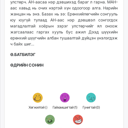
улстөрч. АН-аасаа нэр дэвшихэд бараг л гарна. МАН-
аас хавьд нь очих нэртэй хүн одоогоор алга. Нарийн
жанцан нь энэ. Базах нь ээ: Ерөнхийлөгчийн сонгууль
юу юугүй тулаад АН-аас нэр дэвшвэл сонгогдох
магадлалтай хоёрын зэрэг улстөрчийг ял оноож
жагсаалаас гаргах хууль бус ажил Дээд шүүхийн
ерөнхий шүүгчийн албан тушаалтай дүйцэн үнэлэгдэж
ч байх шиг...
Ө.БАТБИЛЭГ
ӨДРИЙН СОНИН
Хөгжилтэй (
)
Гайхамшигтай (
1
)
Гунигтай (
0
)