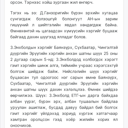
орсон. Тэрнээс хойш зургаан жил өнгөрч.
Тэгэх нь ээ: Д.Ганзоригийн бүрэн эрхийн хугацаа
сунгагдаж болзошгүй болонгуут АН-ын зарим
гишүүний л шийтгэлийн явдал хөндөгдөж байна.
Өмнөхөнтэй нь цагаадсан хүмүүсийн хэргийг буцааж
байгаад дахин шүүгээд ялладаг болов.
З.Энхболдын хэргийг Баянзүрх, Сүхбаатар, Чингэлтэй
дүүргийн Эрүүгийн хэргийн анхан шатны шүүх 25 оны
2 дугаар сарын 5-нд: З.Энхболдод холбогдох хэрэгт
гэмт хэргийн шинж алга, тиймийн учраас хэрэгсэхгүй
болгож шийдэж байж. Нийслэлийн шүүх хэргийг
буцаасан тул одоогоос нэг сарын өмнө Баянзүрх,
Сүхбаатар, Чингэлтэй дүүргийн Эрүүгийн хэргийн
анхан шатны шүүх дахин хэлэлцлээ. Өмнөх шийдээ
өөрчилжээ. Шүүх: З.Энхболд ЕТГ-ын дарга байхдаа
албан үүрэг, бүрэн эрх, албан тушаалын байдлаа
уруулан ашиглаж, бусдад давуу байдал бий болгох
гэмт хэргийг үйлдэхэд зориуд хүргэж хатгагчаар
хамтран оролцсон гээд хоёр жилийн хорих ял
оноочихов.