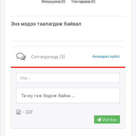
Жихүүцмээр (
0
)
Үзэн ядмаар (
0
)
Энэ мэдээ таалагдаж байвал
Сэтгэгдэлүүд (3)
Анхаарах зүйлс
·
GIF
Илгээх