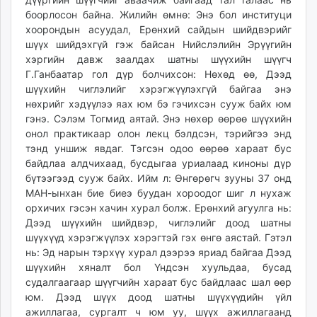
боорлосон байна. Жилийн өмнө: Энэ бол институци
хоорондын асуудал, Ерөнхий сайдын шийдвэрийг
шүүх шийдэхгүй гэж байсан Нийслэлийн Эрүүгийн
хэргийн давж заалдах шатны шүүхийн шүүгч
Г.Ганбаатар гол дүр болчихсон: Нөхөд өө, Дээд
шүүхийн чиглэлийг хэрэгжүүлэхгүй байгаа энэ
нөхрийг хэдүүлээ яах юм бэ гэчихсэн сууж байх юм
гэнэ. Сэлэм Тогмид аятай. Энэ нөхөр өөрөө шүүхийн
онол практикаар олон лекц бэлдсэн, тэрийгээ энд
тэнд уншиж явдаг. Тэгсэн одоо өөрөө хараат бус
байдлаа алдчихаад, бусдыгаа уриалаад киноны дүр
бүтээгээд сууж байх. Ийм л: Өнгөрөгч зууны 37 онд
МАН-ынхан бие биеэ буудан хороодог шиг л нухаж
орхичих гэсэн хачин хурал болж. Ерөнхий агуулга нь:
Дээд шүүхийн шийдвэр, чиглэлийг доод шатны
шүүхүүд хэрэгжүүлэх хэрэгтэй гэх өнгө аястай. Гэтэл
нь: Эд нарын тэрхүү хурал дээрээ яриад байгаа Дээд
шүүхийн хяналт бол Үндсэн хуульдаа, бусад
судалгаагаар шүүгчийн хараат бус байдлаас шал өөр
юм. Дээд шүүх доод шатны шүүхүүдийн үйл
ажиллагаа, сургалт ч юм уу, шүүх ажиллагаанд