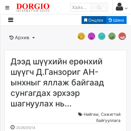
Онцлох
Шинэ
Мэдээллийн
Зар мэдээллийн
Архив
Банк санхүү
Бизнес ААН
Төрийн
Дээд шүүхийн ерөнхий
Нийслэлийн
шүүгч Д.Ганзориг АН-
ынхныг яллаж байгаад
dorgio.mn
сунгагдах эрхээр
Gogo.mn
caak.mn
шагнуулах нь...
news.mn
zindaa.mn
Нийгэм
,
Сэжигтэй
байгууллага
Baabar.mn
2026-
2026-
2026/05/14
tovch.mn