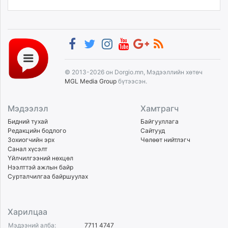
© 2013-2026 он Dorgio.mn, Мэдээллийн хөтөч
MGL Media Group
бүтээсэн.
Мэдээлэл
Хамтрагч
Бидний тухай
Байгууллага
Редакцийн бодлого
Сайтууд
Зохиогчийн эрх
Чөлөөт нийтлэгч
Санал хүсэлт
Үйлчилгээний нөхцөл
Нээлттэй ажлын байр
Сурталчилгаа байршуулах
Харилцаа
Мэдээний алба:
7711 4747