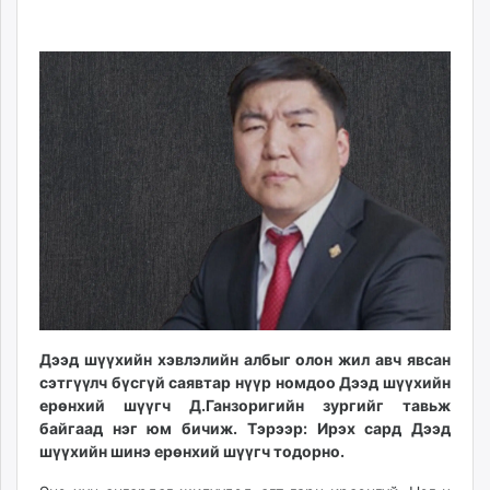
05-
08-
ikon.mn
14
06
mnb.mn
10:11:20
17:56:26
Livetv.mn
Eguur.mn
24tsag.mn
shuud.mn
eagle.mn
ergelt.mn
zarig.mn
today.mn
zuv.mn
mminfo.mn
ugluu.mn
Дээд шүүхийн хэвлэлийн албыг олон жил авч явсан
urlag.mn
сэтгүүлч бүсгүй саявтар нүүр номдоо Дээд шүүхийн
unen.mn
ерөнхий шүүгч Д.Ганзоригийн зургийг тавьж
asu.mn
байгаад нэг юм бичиж. Тэрээр: Ирэх сард Дээд
шүүхийн шинэ ерөнхий шүүгч тодорно.
shudarga.mn
shuurhai.mn