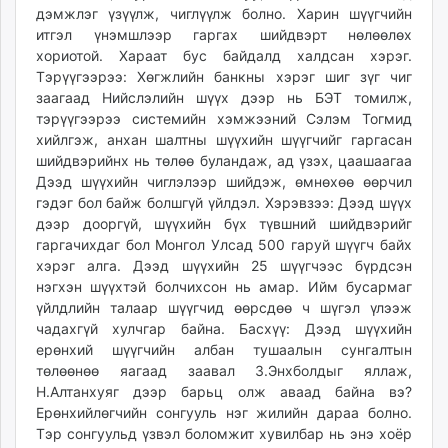
дэмжлэг үзүүлж, чиглүүлж болно. Харин шүүгчийн
итгэл үнэмшлээр гаргах шийдвэрт нөлөөлөх
хориотой. Хараат бус байдалд халдсан хэрэг.
Тэрүүгээрээ: Хөгжлийн банкны хэрэг шиг зүг чиг
заагаад Нийслэлийн шүүх дээр нь БЭТ томилж,
тэрүүгээрээ системийн хэмжээний Сэлэм Тогмид
хийлгэж, анхан шалтны шүүхийн шүүгчийг гаргасан
шийдвэрийнх нь төлөө буландаж, ад үзэх, цаашаагаа
Дээд шүүхийн чиглэлээр шийдэж, өмнөхөө өөрчил
гэдэг бол байж болшгүй үйлдэл. Хэрэвзээ: Дээд шүүх
дээр дооргүй, шүүхийн бүх түвшний шийдвэрийг
гаргачихдаг бол Монгол Улсад 500 гаруй шүүгч байх
хэрэг алга. Дээд шүүхийн 25 шүүгчээс бүрдсэн
нэгхэн шүүхтэй болчихсон нь амар. Ийм бусармаг
үйлдлийн талаар шүүгчид өөрсдөө ч шүгэл үлээж
чадахгүй хулчгар байна. Басхүү: Дээд шүүхийн
ерөнхий шүүгчийн албан тушаалын сунгалтын
төлөөнөө яагаад заавал З.Энхболдыг яллаж,
Н.Алтанхуяг дээр барьц олж аваад байна вэ?
Ерөнхийлөгчийн сонгууль нэг жилийн дараа болно.
Тэр сонгуульд үзвэл боломжит хувилбар нь энэ хоёр