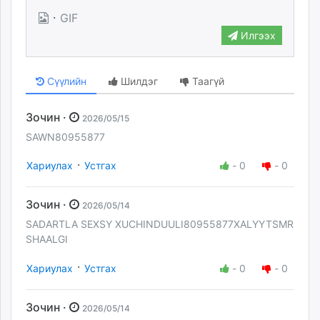
·
GIF
Илгээх
Сүүлийн
Шилдэг
Таагүй
Зочин ·
2026/05/15
SAWN80955877
·
Хариулах
Устгах
-
0
-
0
Зочин ·
2026/05/14
SADARTLA SEXSY XUCHINDUULI80955877XALYYTSMR
SHAALGI
·
Хариулах
Устгах
-
0
-
0
Зочин ·
2026/05/14