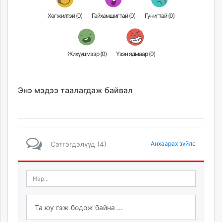
Хөгжилтэй (
0
)
Гайхамшигтай (
0
)
Гунигтай (
0
)
Жихүүцмээр (
0
)
Үзэн ядмаар (
0
)
Энэ мэдээ таалагдаж байвал
Сэтгэгдэлүүд (4)
Анхаарах зүйлс