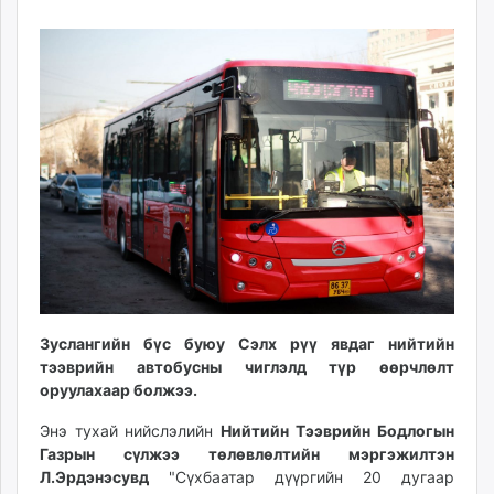
14
07
ikon.mn
17:38:35
11:54:19
mnb.mn
Livetv.mn
Eguur.mn
24tsag.mn
shuud.mn
eagle.mn
ergelt.mn
zarig.mn
today.mn
zuv.mn
mminfo.mn
Зуслангийн бүс буюу Сэлх рүү явдаг нийтийн
ugluu.mn
тээврийн автобусны чиглэлд түр өөрчлөлт
urlag.mn
оруулахаар болжээ.
unen.mn
Энэ тухай нийслэлийн
Нийтийн Тээврийн Бодлогын
asu.mn
Газрын сүлжээ төлөвлөлтийн мэргэжилтэн
shudarga.mn
Л.Эрдэнэсувд
"Сүхбаатар дүүргийн 20 дугаар
shuurhai.mn