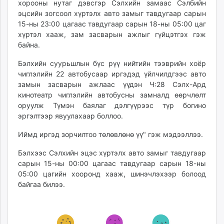
хорооны нутаг дэвсгэр Сэлхийн замаас Сэлбийн
unuudur.mn
эцсийн зогсоол хүртэлх авто замыг тавдугаар сарын
isee.mn
15-ны 23:00 цагаас тавдугаар сарын 18-ны 05:00 цаг
mglradio.com
хүртэл хааж, зам засварын ажлыг гүйцэтгэх гэж
байна.
fact.mn
itoim.mn
Бэлхийн суурьшлын бүс рүү нийтийн тээврийн хоёр
tumen.mn
чиглэлийн 22 автобусаар иргэдэд үйлчилдгээс авто
shuum.mn
замын засварын ажлаас үүдэн Ч:28 Сэлх-Ард
кинотеатр чиглэлийн автобусны замналд өөрчлөлт
times.mn
оруулж Түмэн баялаг дэлгүүрээс түр богино
tvmongolia.mn
эргэлтээр явуулахаар боллоо.
mass.mn
unegui.mn
Иймд иргэд зорчилтоо төлөвлөнө үү" гэж мэдээллээ.
assa.mn
Бэлхээс Сэлхийн эцэс хүртэлх авто замыг тавдугаар
toim.mn
сарын 15-ны 00:00 цагаас тавдугаар сарын 18-ны
tac.mn
05:00 цагийн хооронд хааж, шинэчлэхээр болоод
paparazzi.mn
байгаа билээ.
unread.today