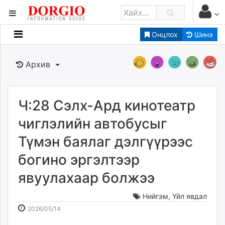
Онцлох
Шинэ
Мэдээллийн
Зар мэдээллийн
Архив
Банк санхүү
Бизнес ААН
Төрийн
Ч:28 Сэлх-Ард кинотеатр
Нийслэлийн
чиглэлийн автобусыг
Түмэн баялаг дэлгүүрээс
dorgio.mn
богино эргэлтээр
Gogo.mn
caak.mn
явуулахаар болжээ
news.mn
zindaa.mn
Нийгэм
,
Үйл явдал
2026-
2026-
Baabar.mn
2026/05/14
05-
08-
tovch.mn