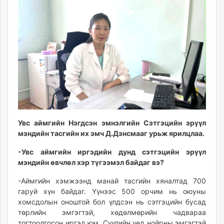
09:15:54
11:25:05
ikon.mn
mnb.mn
Livetv.mn
Eguur.mn
24tsag.mn
shuud.mn
eagle.mn
ergelt.mn
zarig.mn
today.mn
Увс аймгийн Нэгдсэн эмнэлгийн Сэтгэцийн эрүүл
zuv.mn
мэндийн тасгийн их эмч Д.Дэнсмааг урьж ярилцлаа.
mminfo.mn
-Увс аймгийн иргэдийн дунд сэтгэцийн эрүүл
ugluu.mn
мэндийн өвчлөл хэр түгээмэл байдаг вэ?
urlag.mn
-Аймгийн хэмжээнд манай тасгийн хяналтад 700
unen.mn
гаруй хүн байдаг. Үүнээс 500 орчим нь оюуны
asu.mn
хомсдолын оноштой бол үлдсэн нь сэтгэцийн бусад
shudarga.mn
төрлийн эмгэгтэй, хөдөлмөрийн чадвараа
shuurhai.mn
тогтоолгосон иргэд юм. Сүүлийн үед нойрны эмгэгтэй