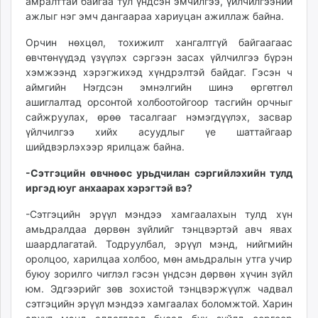
амралттай байгаа тул үндсэн эмчилгээ, үйлчилгээний
ажлыг нэг эмч дангаараа хариуцан ажиллаж байна.
Орчин нөхцөл, тохижилт хангалтгүй байгаагаас
өвчтөнүүдэд үзүүлэх сэргээн засах үйлчилгээ бүрэн
хэмжээнд хэрэгжихэд хүндрэлтэй байдаг. Гэсэн ч
аймгийн Нэгдсэн эмнэлгийн шинэ өргөтгөл
ашиглалтад орсонтой холбоотойгоор тасгийн орчныг
сайжруулах, өрөө тасалгааг нэмэгдүүлэх, засвар
үйлчилгээ хийх асуудлыг үе шаттайгаар
шийдвэрлэхээр ярилцаж байна.
-Сэтгэцийн өвчнөөс урьдчилан сэргийлэхийн тулд
иргэд юуг анхаарах хэрэгтэй вэ?
-Сэтгэцийн эрүүл мэндээ хамгаалахын тулд хүн
амьдралдаа дөрвөн зүйлийг тэнцвэртэй авч явах
шаардлагатай. Тодруулбал, эрүүл мэнд, нийгмийн
оролцоо, харилцаа холбоо, мөн амьдралын утга учир
буюу зорилго чиглэл гэсэн үндсэн дөрвөн хүчин зүйл
юм. Эдгээрийг зөв зохистой тэнцвэржүүлж чадвал
сэтгэцийн эрүүл мэндээ хамгаалах боломжтой. Харин