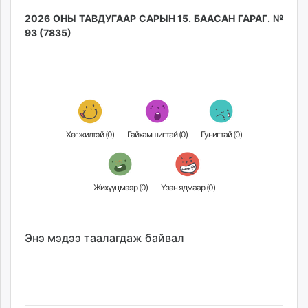
2026 ОНЫ ТАВДУГААР САРЫН 15. БААСАН ГАРАГ. №
93 (7835)
Хөгжилтэй (
0
)
Гайхамшигтай (
0
)
Гунигтай (
0
)
Жихүүцмээр (
0
)
Үзэн ядмаар (
0
)
Энэ мэдээ таалагдаж байвал