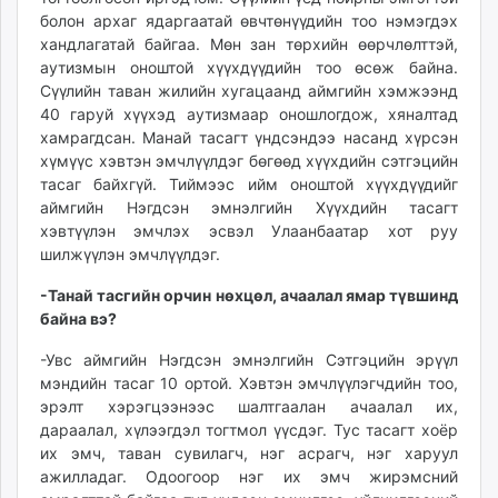
unuudur.mn
болон архаг ядаргаатай өвчтөнүүдийн тоо нэмэгдэх
хандлагатай байгаа. Мөн зан төрхийн өөрчлөлттэй,
isee.mn
аутизмын оноштой хүүхдүүдийн тоо өсөж байна.
mglradio.com
Сүүлийн таван жилийн хугацаанд аймгийн хэмжээнд
fact.mn
40 гаруй хүүхэд аутизмаар оношлогдож, хяналтад
itoim.mn
хамрагдсан. Манай тасагт үндсэндээ насанд хүрсэн
tumen.mn
хүмүүс хэвтэн эмчлүүлдэг бөгөөд хүүхдийн сэтгэцийн
тасаг байхгүй. Тиймээс ийм оноштой хүүхдүүдийг
shuum.mn
аймгийн Нэгдсэн эмнэлгийн Хүүхдийн тасагт
times.mn
хэвтүүлэн эмчлэх эсвэл Улаанбаатар хот руу
tvmongolia.mn
шилжүүлэн эмчлүүлдэг.
mass.mn
-Танай тасгийн орчин нөхцөл, ачаалал ямар түвшинд
unegui.mn
байна вэ?
assa.mn
toim.mn
-Увс аймгийн Нэгдсэн эмнэлгийн Сэтгэцийн эрүүл
tac.mn
мэндийн тасаг 10 ортой. Хэвтэн эмчлүүлэгчдийн тоо,
эрэлт хэрэгцээнээс шалтгаалан ачаалал их,
paparazzi.mn
дараалал, хүлээгдэл тогтмол үүсдэг. Тус тасагт хоёр
unread.today
их эмч, таван сувилагч, нэг асрагч, нэг харуул
ажилладаг. Одоогоор нэг их эмч жирэмсний