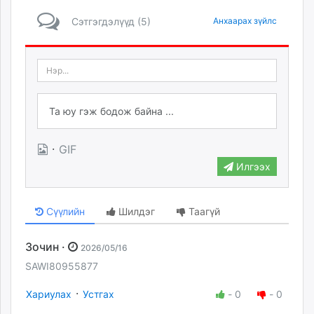
Сэтгэгдэлүүд (5)
Анхаарах зүйлс
·
GIF
Илгээх
Сүүлийн
Шилдэг
Таагүй
Зочин ·
2026/05/16
SAWI80955877
·
Хариулах
Устгах
-
0
-
0