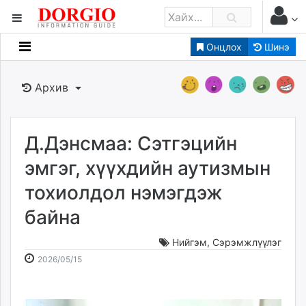
Онцлох
Шинэ
Мэдээллийн
Зар мэдээллийн
Архив
Банк санхүү
Бизнес ААН
Төрийн
Д.Дэнсмаа: Сэтгэцийн
Нийслэлийн
эмгэг, хүүхдийн аутизмын
тохиолдол нэмэгдэж
dorgio.mn
байна
Gogo.mn
caak.mn
Нийгэм
,
Сэрэмжлүүлэг
news.mn
2026-
2026-
2026/05/15
zindaa.mn
05-
08-
Baabar.mn
15
07
tovch.mn