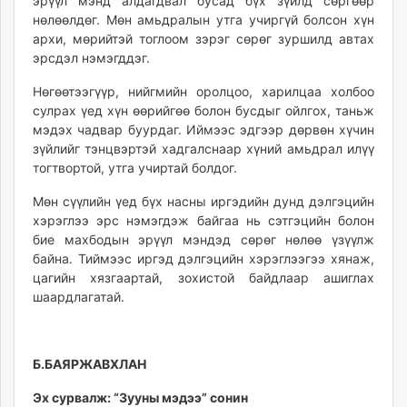
эрүүл мэнд алдагдвал бусад бүх зүйлд сөргөөр
нөлөөлдөг. Мөн амьдралын утга учиргүй болсон хүн
архи, мөрийтэй тоглоом зэрэг сөрөг зуршилд автах
эрсдэл нэмэгддэг.
Нөгөөтээгүүр, нийгмийн оролцоо, харилцаа холбоо
сулрах үед хүн өөрийгөө болон бусдыг ойлгох, таньж
мэдэх чадвар буурдаг. Иймээс эдгээр дөрвөн хүчин
зүйлийг тэнцвэртэй хадгалснаар хүний амьдрал илүү
тогтвортой, утга учиртай болдог.
Мөн сүүлийн үед бүх насны иргэдийн дунд дэлгэцийн
хэрэглээ эрс нэмэгдэж байгаа нь сэтгэцийн болон
бие махбодын эрүүл мэндэд сөрөг нөлөө үзүүлж
байна. Тиймээс иргэд дэлгэцийн хэрэглээгээ хянаж,
цагийн хязгаартай, зохистой байдлаар ашиглах
шаардлагатай.
Б.БАЯРЖАВХЛАН
Эх сурвалж: “Зууны мэдээ” сонин