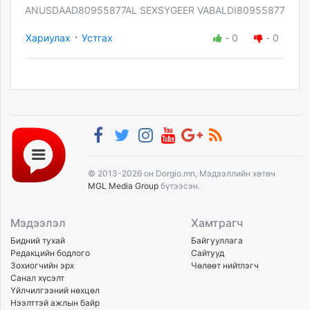
ANUSDAAD80955877AL SEXSYGEER VABALDI80955877
·
Хариулах
Устгах
-
0
-
0
© 2013-2026 он Dorgio.mn, Мэдээллийн хөтөч
MGL Media Group
бүтээсэн.
Мэдээлэл
Хамтрагч
Бидний тухай
Байгууллага
Редакцийн бодлого
Сайтууд
Зохиогчийн эрх
Чөлөөт нийтлэгч
Санал хүсэлт
Үйлчилгээний нөхцөл
Нээлттэй ажлын байр