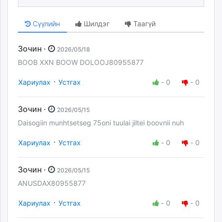
Сүүлийн
Шилдэг
Таагүй
Зочин ·
2026/05/18
BOOB XXN BOOW DOLOOJ80955877
·
Хариулах
Устгах
-
0
-
0
Зочин ·
2026/05/15
Daisogiin munhtsetseg 75oni tuulai jiltei boovnii nuh
·
Хариулах
Устгах
-
0
-
0
Зочин ·
2026/05/15
ANUSDAX80955877
·
Хариулах
Устгах
-
0
-
0