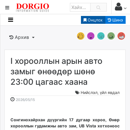
Онцлох
Шинэ
Мэдээллийн
Зар мэдээллийн
Архив
Банк санхүү
Бизнес ААН
Төрийн
I хорооллын арын авто
Нийслэлийн
замыг өнөөдөр шөнө
23:00 цагаас хаана
dorgio.mn
Gogo.mn
Нийслэл
,
үйл явдал
caak.mn
2026-
2026-
2026/05/15
news.mn
05-
08-
15
07
zindaa.mn
10:38:16
16:21:27
Сонгинохайрхан дүүргийн 17 дугаар хороо, Өнөр
Baabar.mn
хорооллын гудамжны авто зам, UB Vista хотхоноос
tovch.mn