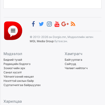
© 2013-2026 он Dorgio.mn, Мэдээллийн хөтөч
MGL Media Group
бүтээсэн.
Мэдээлэл
Хамтрагч
Бидний тухай
Байгууллага
Редакцийн бодлого
Сайтууд
Зохиогчийн эрх
Чөлөөт нийтлэгч
Санал хүсэлт
Үйлчилгээний нөхцөл
Нээлттэй ажлын байр
Сурталчилгаа байршуулах
Харилцаа