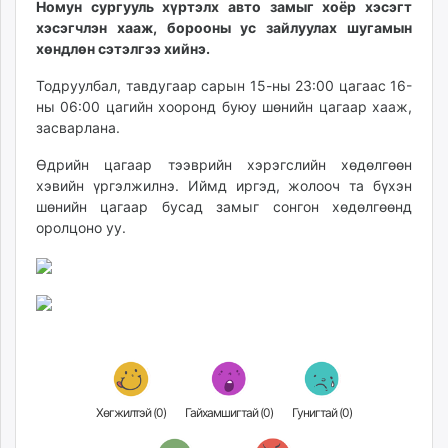
Номун сургууль хүртэлх авто замыг хоёр хэсэгт
ikon.mn
хэсэгчлэн хааж, борооны ус зайлуулах шугамын
mnb.mn
хөндлөн сэтэлгээ хийнэ.
Livetv.mn
Тодруулбал, тавдугаар сарын 15-ны 23:00 цагаас 16-
Eguur.mn
ны 06:00 цагийн хооронд буюу шөнийн цагаар хааж,
24tsag.mn
засварлана.
shuud.mn
Өдрийн цагаар тээврийн хэрэгслийн хөдөлгөөн
eagle.mn
хэвийн үргэлжилнэ. Иймд иргэд, жолооч та бүхэн
ergelt.mn
шөнийн цагаар бусад замыг сонгон хөдөлгөөнд
zarig.mn
оролцоно уу.
today.mn
zuv.mn
mminfo.mn
ugluu.mn
urlag.mn
unen.mn
asu.mn
Хөгжилтэй (
0
)
Гайхамшигтай (
0
)
Гунигтай (
0
)
shudarga.mn
shuurhai.mn